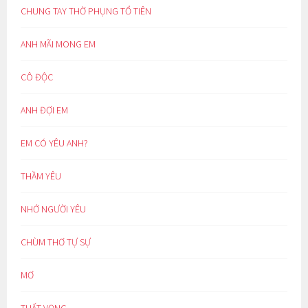
CHUNG TAY THỜ PHỤNG TỔ TIÊN
ANH MÃI MONG EM
CÔ ĐỘC
ANH ĐỢI EM
EM CÓ YÊU ANH?
THẦM YÊU
NHỚ NGƯỜI YÊU
CHÙM THƠ TỰ SỰ
MƠ
THẤT VỌNG