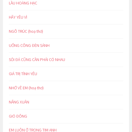
LẦU HOÀNG HẠC
HÃY YÊU VÌ
NGÕ TRÚC (hoạ thơ)
UỔNG CÔNG ĐÈN SÁNH
SỎI ĐÁ CŨNG CẦN PHẢI CÓ NHAU
GIÁ TRỊ TÌNH YÊU
NHỚ VỀ EM (hoạ thơ)
NẮNG XUÂN
GIÓ ĐÔNG
EM LUÔN Ở TRONG TIM ANH