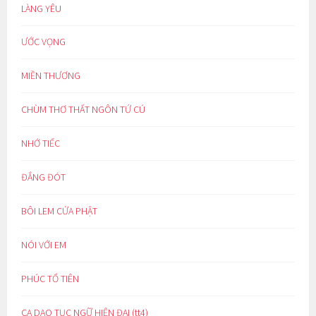
LÀNG YÊU
ƯỚC VỌNG
MIỀN THƯƠNG
CHÙM THƠ THẤT NGÔN TỨ CÚ
NHỚ TIẾC
ĐẮNG ĐÓT
BÔI LEM CỬA PHẬT
NÓI VỚI EM
PHÚC TỔ TIÊN
CA DAO TỤC NGỮ HIỆN ĐẠI (tt4)