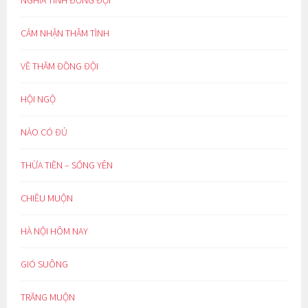
NGHĨA TÌNH ĐỒNG ĐỘI
CẢM NHẬN THÂM TÌNH
VỀ THĂM ĐỒNG ĐỘI
HỘI NGỘ
NÀO CÓ ĐỦ
THỪA TIỀN – SỐNG YÊN
CHIỀU MUỘN
HÀ NỘI HÔM NAY
GIÓ SUÔNG
TRĂNG MUỘN