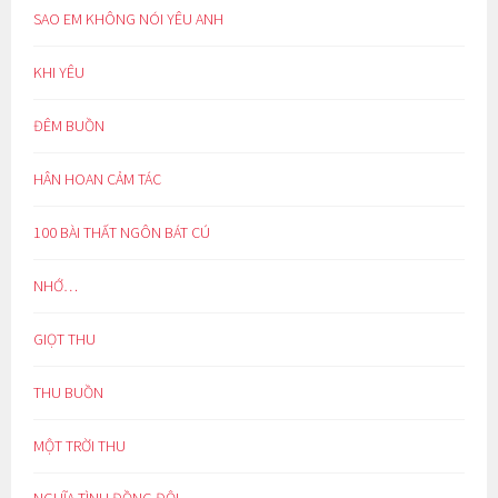
SAO EM KHÔNG NÓI YÊU ANH
KHI YÊU
ĐÊM BUỒN
HÂN HOAN CẢM TÁC
100 BÀI THẤT NGÔN BÁT CÚ
NHỚ…
GIỌT THU
THU BUỒN
MỘT TRỜI THU