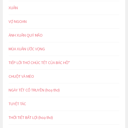
XUÂN
VỢ NGOAN
ÁNH XUÂN QUÝ MÃO
MÙA XUÂN ƯỚC VỌNG
TIẾP LỜI THƠ CHÚC TẾT CỦA BÁC HỒ*
CHUỘT VÀ MÈO
NGÀY TẾT CỔ TRUYỀN (hoạ thơ)
TUYỆT TÁC
THỜI TIẾT BẤT LỢI (hoạ thơ)