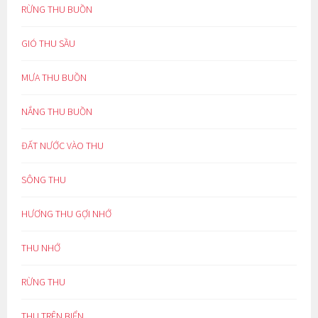
RỪNG THU BUỒN
GIÓ THU SẦU
MƯA THU BUỒN
NẮNG THU BUỒN
ĐẤT NƯỚC VÀO THU
SÔNG THU
HƯƠNG THU GỢI NHỚ
THU NHỚ
RỪNG THU
THU TRÊN BIỂN