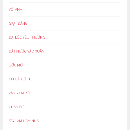
VỚI ANH
GIỌT ĐẮNG
ĐẠI LỘC YÊU THƯƠNG
ĐẤT NƯỚC VÀO XUÂN
ƯỚC MƠ
CÔ GÁI CƠ TU
VẮNG EM RỒI…
CHÁN ĐỜI
TAY LÀM HÀM NHAI