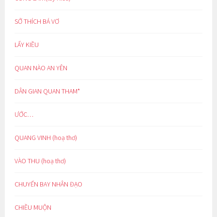
SỞ THÍCH BÁ VƠ
LẨY KIỀU
QUAN NÀO AN YÊN
DÂN GIAN QUAN THAM*
ƯỚC…
QUANG VINH (hoạ thơ)
VÀO THU (hoạ thơ)
CHUYẾN BAY NHÂN ĐẠO
CHIỀU MUỘN