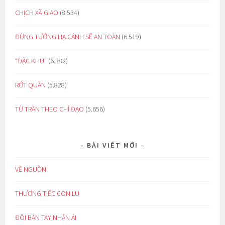
CHỊCH XÃ GIAO
(8.534)
ĐỪNG TƯỞNG HẠ CÁNH SẼ AN TOÀN
(6.519)
“ĐẶC KHU”
(6.382)
RỚT QUẦN
(5.828)
TỪ TRẦN THEO CHỈ ĐẠO
(5.656)
BÀI VIẾT MỚI
VỀ NGUỒN
THƯƠNG TIẾC CON LU
ĐÔI BÀN TAY NHÂN ÁI