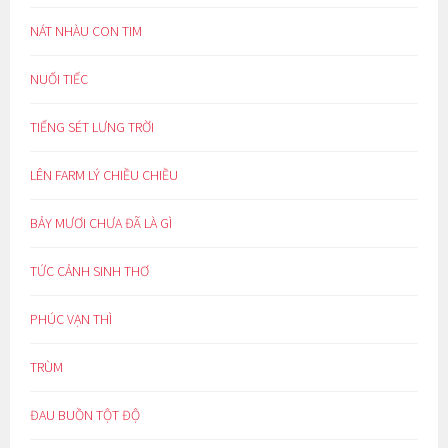
NÁT NHÀU CON TIM
NUỐI TIẾC
TIẾNG SÉT LƯNG TRỜI
LÊN FARM LÝ CHIỀU CHIỀU
BẢY MƯƠI CHƯA ĐÃ LÀ GÌ
TỨC CẢNH SINH THƠ
PHÚC VẠN THÌ
TRÙM
ĐAU BUỒN TỘT ĐỘ