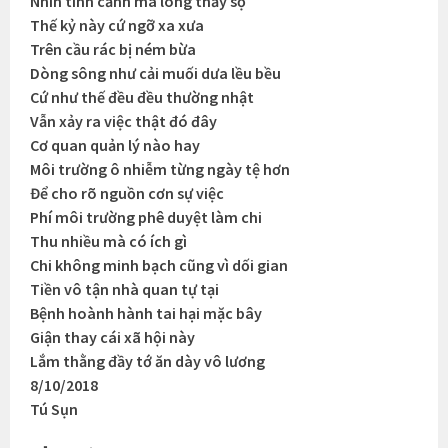
Nhìn tình cảnh mà lòng thấy sợ
Thế kỷ này cứ ngỡ xa xưa
Trên cầu rác bị ném bừa
Dòng sông như cải muối dưa lều bều
Cứ như thế đều đều thường nhật
Vẫn xảy ra việc thật đó đây
Cơ quan quản lý nào hay
Môi trường ô nhiễm từng ngày tệ hơn
Để cho rõ nguồn cơn sự việc
Phí môi trường phê duyệt làm chi
Thu nhiều mà có ích gì
Chi không minh bạch cũng vì dối gian
Tiền vô tận nhà quan tự tại
Bệnh hoành hành tai hại mặc bây
Giận thay cái xã hội này
Lắm thằng đầy tớ ăn dày vô lương
8/10/2018
Tú Sụn