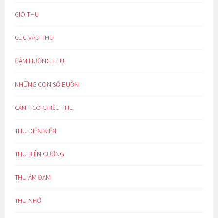
GIÓ THU
CÚC VÀO THU
ĐẬM HƯƠNG THU
NHỮNG CON SỐ BUỒN
CÁNH CÒ CHIỀU THU
THU DIỆN KIẾN
THU BIÊN CƯƠNG
THU ẢM ĐẠM
THU NHỚ