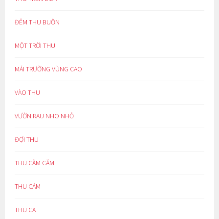
ĐÊM THU BUỒN
MỘT TRỜI THU
MÁI TRƯỜNG VÙNG CAO
VÀO THU
VƯỜN RAU NHO NHỎ
ĐỢI THU
THU CĂM CĂM
THU CẢM
THU CA