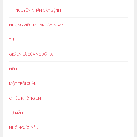
TRỊ NGUYÊN NHÂN GÂY BỆNH
NHỮNG VIỆC TA CẦN LÀM NGAY
TU
GIỜ EM LÀ CỦA NGƯỜI TA
NẾU…
MỘT TRỜI XUÂN
CHIỀU KHÔNG EM
TỪ MẪU
NHỚ NGƯỜI YÊU