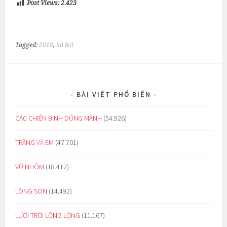
Post Views:
2.423
Tagged:
2018
,
xã hội
BÀI VIẾT PHỔ BIẾN
CÁC CHIẾN BINH DŨNG MÃNH
(54.926)
TRĂNG VÀ EM
(47.701)
VŨ NHÔM
(18.412)
LÒNG SON
(14.492)
LƯỚI TRỜI LỒNG LỘNG
(11.167)