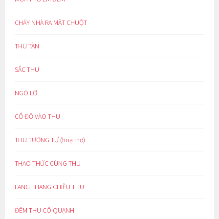
CHÁY NHÀ RA MẶT CHUỘT
THU TÀN
SẮC THU
NGÓ LƠ
CỔ ĐỘ VÀO THU
THU TƯƠNG TƯ (hoạ thơ)
THAO THỨC CÙNG THU
LANG THANG CHIỀU THU
ĐÊM THU CÔ QUẠNH