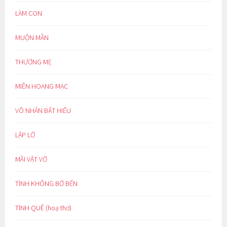
LÀM CON
MUỘN MẰN
THƯƠNG MẸ
MIỀN HOANG MẠC
VÔ NHÂN BẤT HIẾU
LẬP LỜ
MÃI VẬT VỜ
TÌNH KHÔNG BỜ BẾN
TÌNH QUÊ (hoạ thơ)