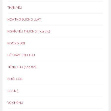
THẦM YÊU
HOẠ THƠ ĐƯỜNG LUẬT
NGHĨA YÊU THƯƠNG (hoạ thơ)
NGÓNG ĐỢI
HẾT ĐẬM TÌNH THU
TIẾNG THU (hoạ thơ)
NUÔI CON
CHA MẸ
VỢ CHỒNG