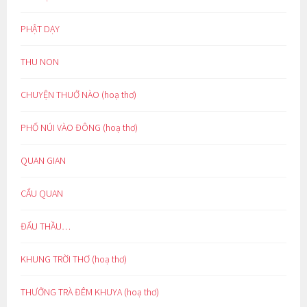
PHẬT DẠY
THU NON
CHUYỆN THUỞ NÀO (hoạ thơ)
PHỐ NÚI VÀO ĐÔNG (hoạ thơ)
QUAN GIAN
CẨU QUAN
ĐẤU THẦU…
KHUNG TRỜI THƠ (hoạ thơ)
THƯỞNG TRÀ ĐÊM KHUYA (hoạ thơ)