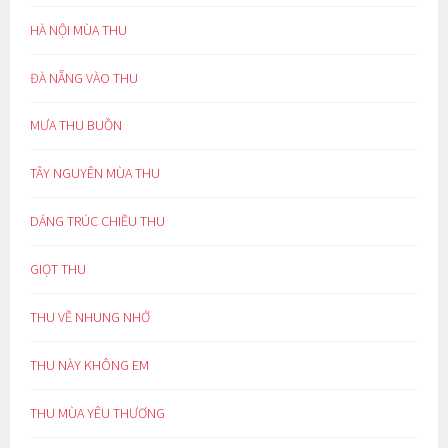
HÀ NỘI MÙA THU
ĐÀ NẴNG VÀO THU
MƯA THU BUỒN
TÂY NGUYÊN MÙA THU
DÁNG TRÚC CHIỀU THU
GIỌT THU
THU VỀ NHUNG NHỚ
THU NÀY KHÔNG EM
THU MÙA YÊU THƯƠNG