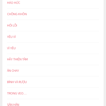
HÁO HỨC
CHỒNG KHÔN
HỐI LỖI
YÊU VÌ
VÌ YÊU
HÃY THIỆN TÂM
ĂN CHAY
BÌNH VÀ RƯỢU
TRONG VEO…
SÂN HẬN