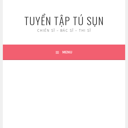
Skip
to
TUYỂN TẬP TÚ SỤN
content
CHIẾN SĨ – BÁC SĨ – THI SĨ
MENU