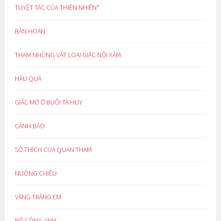
TUYỆT TÁC CỦA THIÊN NHIÊN*
BÀN HOÀN
THAM NHŨNG VẶT LOẠI GIẶC NỘI XÂM
HẬU QUẢ
GIẤC MƠ Ở BUỔI TÀ HUY
CẢNH BÁO
SỞ THÍCH CỦA QUAN THAM
NUÔNG CHIỀU
VẦNG TRĂNG EM
BỒ CÔNG ANH