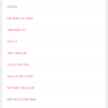
GỞI EM
MÊ NÚM CAU XINH
TÌNH MẪU TỬ
XÓT XA
ANH TẶNG EM
YÊU LÀ THẾ ĐẤY
SAO LẠI TRA CÒNG*
NÉT ĐẸP LÀNG QUÊ
MÃI GIỮ DUYÊN TÌNH