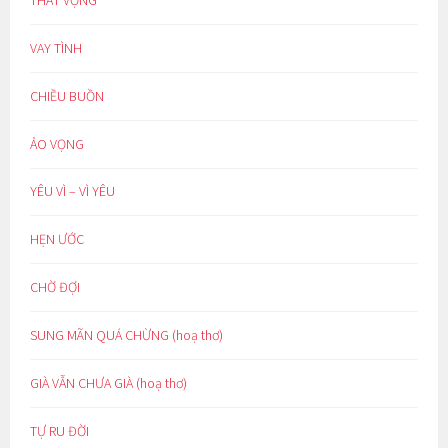
VAY TÌNH
CHIỀU BUỒN
ẢO VỌNG
YÊU VÌ – VÌ YÊU
HẸN ƯỚC
CHỜ ĐỢI
SUNG MÃN QUÁ CHỪNG (hoạ thơ)
GIÀ VẪN CHƯA GIÀ (hoạ thơ)
TỰ RU ĐỜI