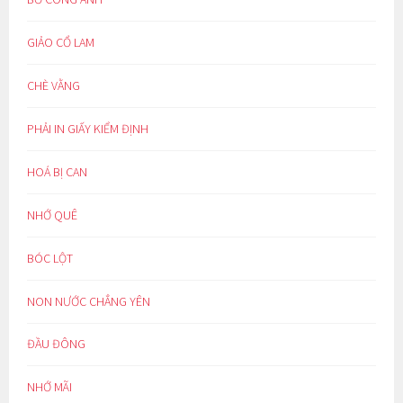
GIẢO CỔ LAM
CHÈ VẰNG
PHẢI IN GIẤY KIỂM ĐỊNH
HOÁ BỊ CAN
NHỚ QUÊ
BÓC LỘT
NON NƯỚC CHẲNG YÊN
ĐẦU ĐÔNG
NHỚ MÃI