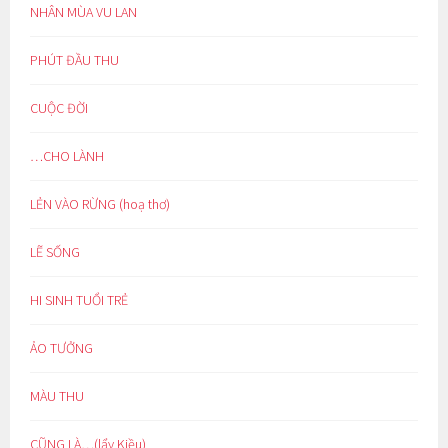
NHÂN MÙA VU LAN
PHÚT ĐẦU THU
CUỘC ĐỜI
…CHO LÀNH
LẺN VÀO RỪNG (hoạ thơ)
LẼ SỐNG
HI SINH TUỔI TRẺ
ẢO TƯỞNG
MÀU THU
CŨNG LÀ…(lẩy Kiều)