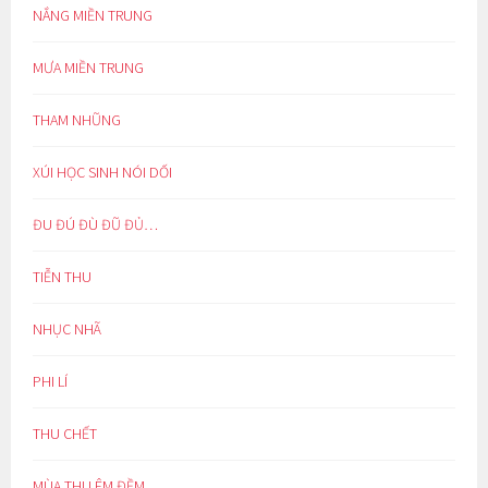
NẮNG MIỀN TRUNG
MƯA MIỀN TRUNG
THAM NHŨNG
XÚI HỌC SINH NÓI DỐI
ĐU ĐÚ ĐÙ ĐŨ ĐỦ…
TIỄN THU
NHỤC NHÃ
PHI LÍ
THU CHẾT
MÙA THU ÊM ĐỀM