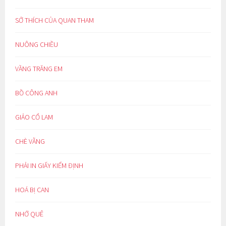
SỞ THÍCH CỦA QUAN THAM
NUÔNG CHIỀU
VẦNG TRĂNG EM
BỒ CÔNG ANH
GIẢO CỔ LAM
CHÈ VẰNG
PHẢI IN GIẤY KIỂM ĐỊNH
HOÁ BỊ CAN
NHỚ QUÊ