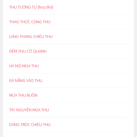
THU TƯƠNG TƯ (hoạ thơ)
THAO THỨC CÙNG THU
LANG THANG CHIỀU THU
ĐÊM THU CÔ QUẠNH
HÀ NỘI MÙA THU
ĐÀ NẴNG VÀO THU
MƯA THU BUỒN
TÂY NGUYÊN MÙA THU
DÁNG TRÚC CHIỀU THU