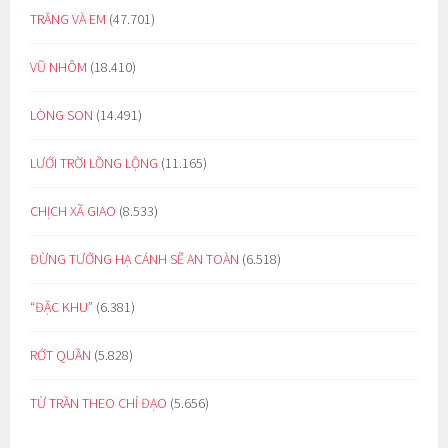
TRĂNG VÀ EM
(47.701)
VŨ NHÔM
(18.410)
LÒNG SON
(14.491)
LƯỚI TRỜI LỒNG LỘNG
(11.165)
CHỊCH XÃ GIAO
(8.533)
ĐỪNG TƯỞNG HẠ CÁNH SẼ AN TOÀN
(6.518)
“ĐẶC KHU”
(6.381)
RỚT QUẦN
(5.828)
TỪ TRẦN THEO CHỈ ĐẠO
(5.656)