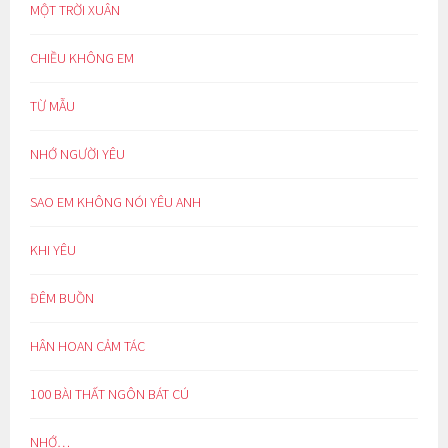
MỘT TRỜI XUÂN
CHIỀU KHÔNG EM
TỪ MẪU
NHỚ NGƯỜI YÊU
SAO EM KHÔNG NÓI YÊU ANH
KHI YÊU
ĐÊM BUỒN
HÂN HOAN CẢM TÁC
100 BÀI THẤT NGÔN BÁT CÚ
NHỚ…