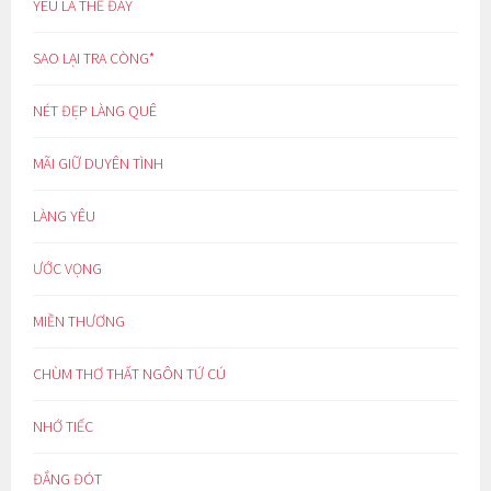
YÊU LÀ THẾ ĐẤY
SAO LẠI TRA CÒNG*
NÉT ĐẸP LÀNG QUÊ
MÃI GIỮ DUYÊN TÌNH
LÀNG YÊU
ƯỚC VỌNG
MIỀN THƯƠNG
CHÙM THƠ THẤT NGÔN TỨ CÚ
NHỚ TIẾC
ĐẮNG ĐÓT