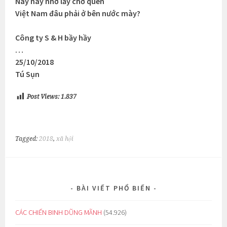
Này này nhớ lấy chớ quên
Việt Nam đâu phải ở bên nước mày?
Công ty S & H bầy hầy
…
25/10/2018
Tú Sụn
Post Views:
1.837
Tagged:
2018
,
xã hội
BÀI VIẾT PHỔ BIẾN
CÁC CHIẾN BINH DŨNG MÃNH
(54.926)