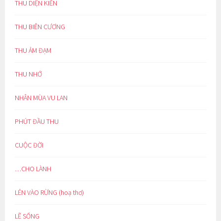
THU DIỆN KIẾN
THU BIÊN CƯƠNG
THU ẢM ĐẠM
THU NHỚ
NHÂN MÙA VU LAN
PHÚT ĐẦU THU
CUỘC ĐỜI
…CHO LÀNH
LẺN VÀO RỪNG (hoạ thơ)
LẼ SỐNG