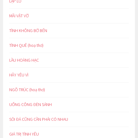
LẬP LỜ
MÃI VẬT VỜ
TÌNH KHÔNG BỜ BẾN
TÌNH QUÊ (hoạ thơ)
LẦU HOÀNG HẠC
HÃY YÊU VÌ
NGÕ TRÚC (hoạ thơ)
UỔNG CÔNG ĐÈN SÁNH
SỎI ĐÁ CŨNG CẦN PHẢI CÓ NHAU
GIÁ TRỊ TÌNH YÊU