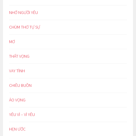
NHỚ NGƯỜI YÊU
CHÙM THƠ TỰ SỰ
MƠ
THẤT VỌNG
VAY TÌNH
CHIỀU BUỒN
ẢO VỌNG
YÊU VÌ – VÌ YÊU
HẸN ƯỚC