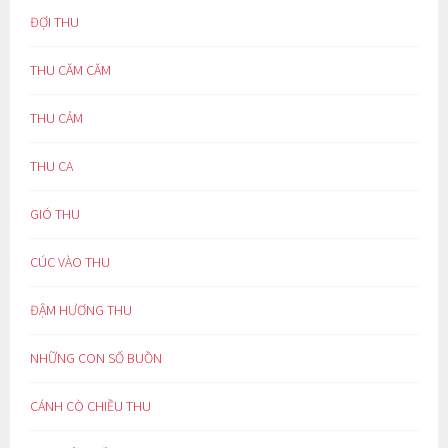
ĐỢI THU
THU CĂM CĂM
THU CẢM
THU CA
GIÓ THU
CÚC VÀO THU
ĐẬM HƯƠNG THU
NHỮNG CON SỐ BUỒN
CÁNH CÒ CHIỀU THU