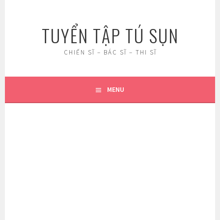
Skip
to
TUYỂN TẬP TÚ SỤN
content
CHIẾN SĨ – BÁC SĨ – THI SĨ
MENU