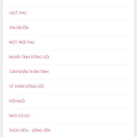
GIỌT THU
THU BUỒN
MỘT TRỜI THU
NGHĨA TÌNH ĐỒNG ĐỘI
CẢM NHẬN THÂM TÌNH
VỀ THĂM ĐỒNG ĐỘI
HỘI NGỘ
NÀO CÓ ĐỦ
THỪA TIỀN – SỐNG YÊN