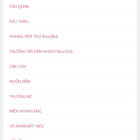
CẨU QUAN
ĐẤU THẦU…
KHUNG TRỜI THƠ (hoạ thơ)
THƯỞNG TRÀ ĐÊM KHUYA (hoạ thơ)
LÀM CON
MUỘN MẰN
THƯƠNG MẸ
MIỀN HOANG MẠC
VÔ NHÂN BẤT HIẾU