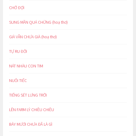
CHỜ ĐỢI
SUNG MÃN QUÁ CHỪNG (hoạ thơ)
GIÀ VẪN CHƯA GIÀ (hoạ thơ)
TỰ RU ĐỜI
NÁT NHÀU CON TIM
NUỐI TIẾC
TIẾNG SÉT LƯNG TRỜI
LÊN FARM LÝ CHIỀU CHIỀU
BẢY MƯƠI CHƯA ĐÃ LÀ GÌ