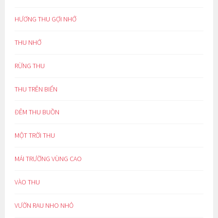
HƯƠNG THU GỢI NHỚ
THU NHỚ
RỪNG THU
THU TRÊN BIỂN
ĐÊM THU BUỒN
MỘT TRỜI THU
MÁI TRƯỜNG VÙNG CAO
VÀO THU
VƯỜN RAU NHO NHỎ