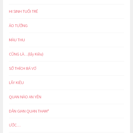
HI SINH TUỔI TRẺ
ẢO TƯỞNG
MÀU THU
CŨNG LÀ…(lẩy Kiều)
SỞ THÍCH BÁ VƠ
LẨY KIỀU
QUAN NÀO AN YÊN
DÂN GIAN QUAN THAM*
ƯỚC…