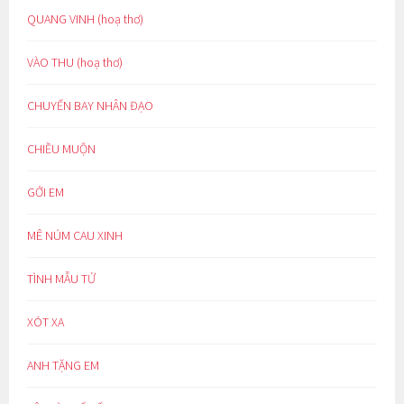
QUANG VINH (hoạ thơ)
VÀO THU (hoạ thơ)
CHUYẾN BAY NHÂN ĐẠO
CHIỀU MUỘN
GỞI EM
MÊ NÚM CAU XINH
TÌNH MẪU TỬ
XÓT XA
ANH TẶNG EM