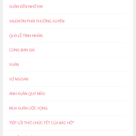
XUÂN ĐẾN NHỚ EM
VALENTIN PHẢI THƯỜNG XUYÊN
QUÀ LỄ TÌNH NHÂN
CÙNG BẠN GIÀ
XUÂN
VỢ NGOAN
ÁNH XUÂN QUÝ MÃO
MÙA XUÂN ƯỚC VỌNG
TIẾP LỜI THƠ CHÚC TẾT CỦA BÁC HỒ*