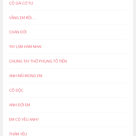
CÔ GÁI CƠ TU
VẮNG EM RỒI…
CHÁN ĐỜI
TAY LÀM HÀM NHAI
CHUNG TAY THỜ PHỤNG TỔ TIÊN
ANH MÃI MONG EM
CÔ ĐỘC
ANH ĐỢI EM
EM CÓ YÊU ANH?
THẦM YÊU