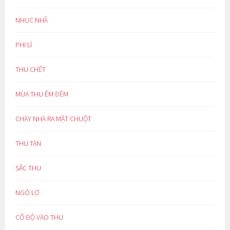
NHỤC NHÃ
PHI LÍ
THU CHẾT
MÙA THU ÊM ĐỀM
CHÁY NHÀ RA MẶT CHUỘT
THU TÀN
SẮC THU
NGÓ LƠ
CỔ ĐỘ VÀO THU