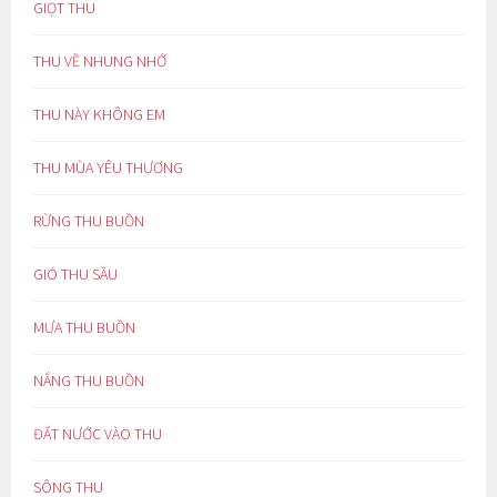
GIỌT THU
THU VỀ NHUNG NHỚ
THU NÀY KHÔNG EM
THU MÙA YÊU THƯƠNG
RỪNG THU BUỒN
GIÓ THU SẦU
MƯA THU BUỒN
NẮNG THU BUỒN
ĐẤT NƯỚC VÀO THU
SÔNG THU