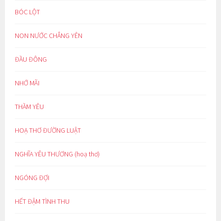
BÓC LỘT
NON NƯỚC CHẲNG YÊN
ĐẦU ĐÔNG
NHỚ MÃI
THẦM YÊU
HOẠ THƠ ĐƯỜNG LUẬT
NGHĨA YÊU THƯƠNG (hoạ thơ)
NGÓNG ĐỢI
HẾT ĐẬM TÌNH THU