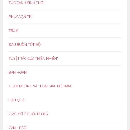
TỨC CẢNH SINH THƠ
PHÚC VẠN THÌ
TRÙM
ĐAU BUỒN TỘT ĐỘ
TUYỆT TÁC CỦA THIÊN NHIÊN*
BÀN HOÀN
THAM NHŨNG VẶT LOẠI GIẶC NỘI XÂM
HẬU QUẢ
GIẤC MƠ Ở BUỔI TÀ HUY
CẢNH BÁO