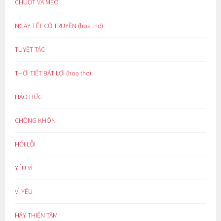
CHUỘT VÀ MÈO
NGÀY TẾT CỔ TRUYỀN (hoạ thơ)
TUYỆT TÁC
THỜI TIẾT BẤT LỢI (hoạ thơ)
HÁO HỨC
CHỒNG KHÔN
HỐI LỖI
YÊU VÌ
VÌ YÊU
HÃY THIỆN TÂM