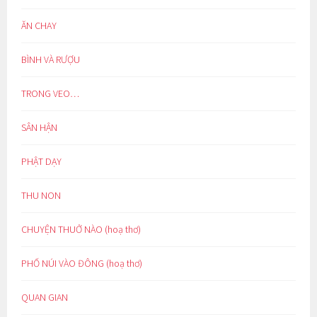
ĂN CHAY
BÌNH VÀ RƯỢU
TRONG VEO…
SÂN HẬN
PHẬT DẠY
THU NON
CHUYỆN THUỞ NÀO (hoạ thơ)
PHỐ NÚI VÀO ĐÔNG (hoạ thơ)
QUAN GIAN