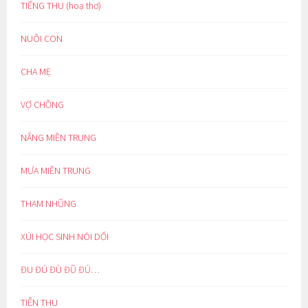
TIẾNG THU (hoạ thơ)
NUÔI CON
CHA MẸ
VỢ CHỒNG
NẮNG MIỀN TRUNG
MƯA MIỀN TRUNG
THAM NHŨNG
XÚI HỌC SINH NÓI DỐI
ĐU ĐÚ ĐÙ ĐŨ ĐỦ…
TIỄN THU