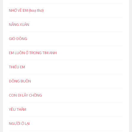
NHỚ VỀ EM (hoạ thơ)
NẮNG XUÂN
GIÓ ĐÔNG
EM LUÔN Ở TRONG TIM ANH
THIẾU EM
ĐÔNG BUỒN
CON ĐI LẤY CHỒNG
YÊU THẦM
NGƯỜI Ở LẠI