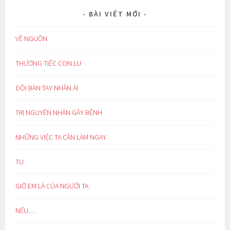
BÀI VIẾT MỚI
VỀ NGUỒN
THƯƠNG TIẾC CON LU
ĐÔI BÀN TAY NHÂN ÁI
TRỊ NGUYÊN NHÂN GÂY BỆNH
NHỮNG VIỆC TA CẦN LÀM NGAY
TU
GIỜ EM LÀ CỦA NGƯỜI TA
NẾU…