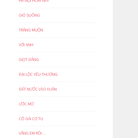
HÀ NỘI HÔM NAY
GIÓ SUÔNG
TRĂNG MUỘN
VỚI ANH
GIỌT ĐẮNG
ĐẠI LỘC YÊU THƯƠNG
ĐẤT NƯỚC VÀO XUÂN
ƯỚC MƠ
CÔ GÁI CƠ TU
VẮNG EM RỒI…