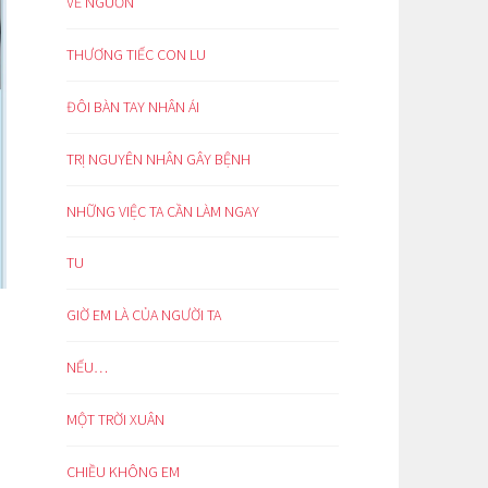
VỀ NGUỒN
THƯƠNG TIẾC CON LU
ĐÔI BÀN TAY NHÂN ÁI
TRỊ NGUYÊN NHÂN GÂY BỆNH
NHỮNG VIỆC TA CẦN LÀM NGAY
TU
GIỜ EM LÀ CỦA NGƯỜI TA
NẾU…
MỘT TRỜI XUÂN
CHIỀU KHÔNG EM