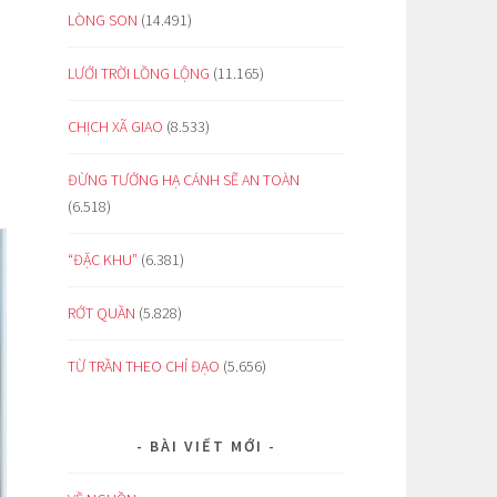
LÒNG SON
(14.491)
LƯỚI TRỜI LỒNG LỘNG
(11.165)
CHỊCH XÃ GIAO
(8.533)
ĐỪNG TƯỞNG HẠ CÁNH SẼ AN TOÀN
(6.518)
“ĐẶC KHU”
(6.381)
RỚT QUẦN
(5.828)
TỪ TRẦN THEO CHỈ ĐẠO
(5.656)
BÀI VIẾT MỚI