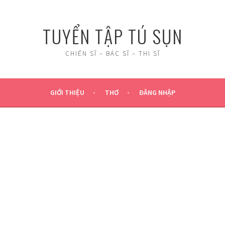
TUYỂN TẬP TÚ SỤN
CHIẾN SĨ – BÁC SĨ – THI SĨ
GIỚI THIỆU
THƠ
ĐĂNG NHẬP