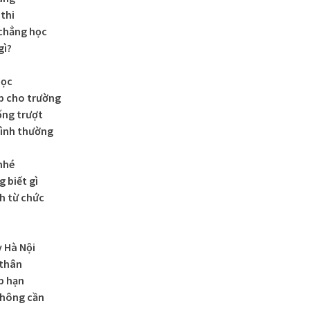
thi
 chẳng học
gì?
học
ộp cho trường
ống trượt
bình thường
nhé
 biết gì
h từ chức
 Hà Nội
 thân
p hạn
không cần