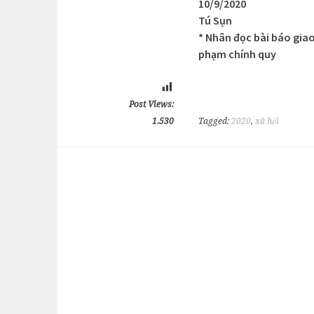
10/9/2020
Tú Sụn
* Nhân đọc bài báo giao
phạm chính quy
Post Views:
1.530
Tagged:
2020
,
xã hội