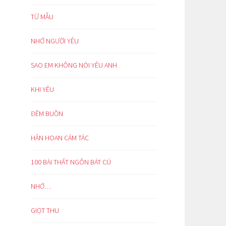
TỪ MẪU
NHỚ NGƯỜI YÊU
SAO EM KHÔNG NÓI YÊU ANH
KHI YÊU
ĐÊM BUỒN
HÂN HOAN CẢM TÁC
100 BÀI THẤT NGÔN BÁT CÚ
NHỚ…
GIỌT THU