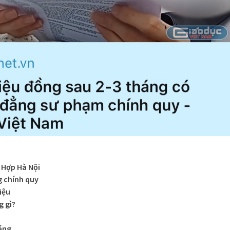
 Hợp Hà Nội
 chính quy
iệu
g gì?
háng