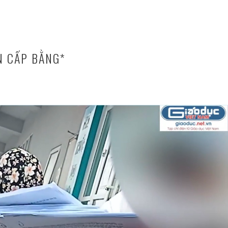
N CẤP BẰNG*