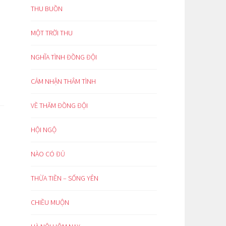
THU BUỒN
MỘT TRỜI THU
NGHĨA TÌNH ĐỒNG ĐỘI
CẢM NHẬN THÂM TÌNH
VỀ THĂM ĐỒNG ĐỘI
HỘI NGỘ
NÀO CÓ ĐỦ
THỪA TIỀN – SỐNG YÊN
CHIỀU MUỘN