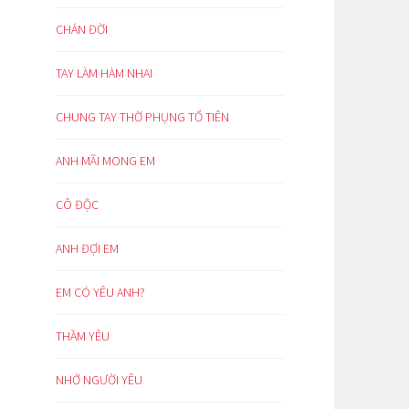
CHÁN ĐỜI
TAY LÀM HÀM NHAI
CHUNG TAY THỜ PHỤNG TỔ TIÊN
ANH MÃI MONG EM
CÔ ĐỘC
ANH ĐỢI EM
EM CÓ YÊU ANH?
THẦM YÊU
NHỚ NGƯỜI YÊU