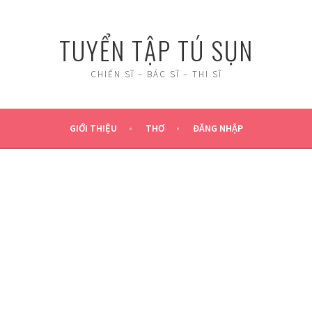
TUYỂN TẬP TÚ SỤN
CHIẾN SĨ – BÁC SĨ – THI SĨ
GIỚI THIỆU
THƠ
ĐĂNG NHẬP