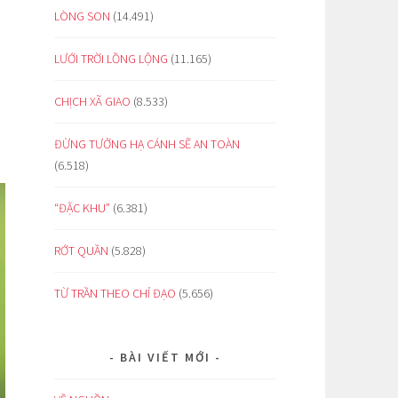
LÒNG SON
(14.491)
LƯỚI TRỜI LỒNG LỘNG
(11.165)
CHỊCH XÃ GIAO
(8.533)
ĐỪNG TƯỞNG HẠ CÁNH SẼ AN TOÀN
(6.518)
“ĐẶC KHU”
(6.381)
RỚT QUẦN
(5.828)
TỪ TRẦN THEO CHỈ ĐẠO
(5.656)
BÀI VIẾT MỚI