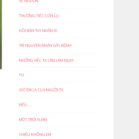
VỀ NGUỒN
THƯƠNG TIẾC CON LU
ĐÔI BÀN TAY NHÂN ÁI
TRỊ NGUYÊN NHÂN GÂY BỆNH
NHỮNG VIỆC TA CẦN LÀM NGAY
TU
GIỜ EM LÀ CỦA NGƯỜI TA
NẾU…
MỘT TRỜI XUÂN
CHIỀU KHÔNG EM