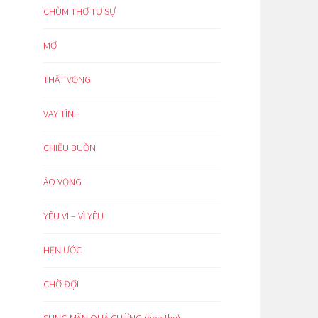
CHÙM THƠ TỰ SỰ
MƠ
THẤT VỌNG
VAY TÌNH
CHIỀU BUỒN
ẢO VỌNG
YÊU VÌ – VÌ YÊU
HẸN ƯỚC
CHỜ ĐỢI
SUNG MÃN QUÁ CHỪNG (hoạ thơ)