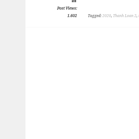
Post Views:
1.602
Tagged:
2020
,
Thanh Loan 2
,