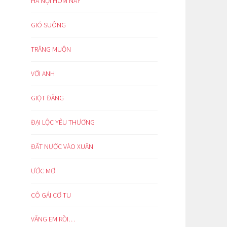
HÀ NỘI HÔM NAY
GIÓ SUÔNG
TRĂNG MUỘN
VỚI ANH
GIỌT ĐẮNG
ĐẠI LỘC YÊU THƯƠNG
ĐẤT NƯỚC VÀO XUÂN
ƯỚC MƠ
CÔ GÁI CƠ TU
VẮNG EM RỒI…