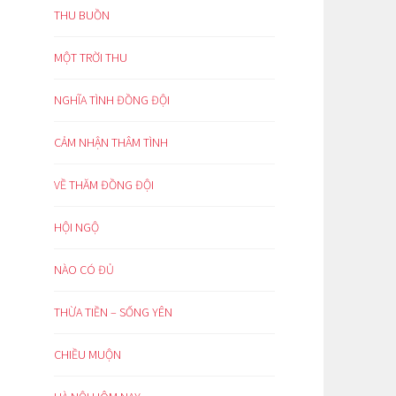
THU BUỒN
MỘT TRỜI THU
NGHĨA TÌNH ĐỒNG ĐỘI
CẢM NHẬN THÂM TÌNH
VỀ THĂM ĐỒNG ĐỘI
HỘI NGỘ
NÀO CÓ ĐỦ
THỪA TIỀN – SỐNG YÊN
CHIỀU MUỘN