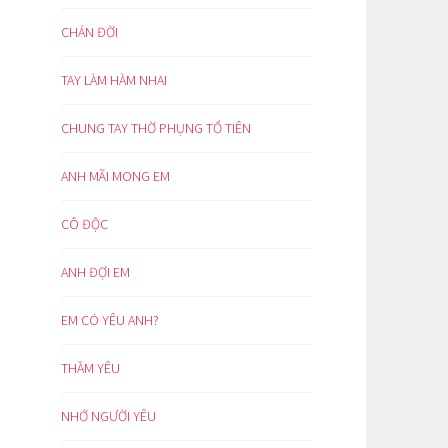
CHÁN ĐỜI
TAY LÀM HÀM NHAI
CHUNG TAY THỜ PHỤNG TỔ TIÊN
ANH MÃI MONG EM
CÔ ĐỘC
ANH ĐỢI EM
EM CÓ YÊU ANH?
THẦM YÊU
NHỚ NGƯỜI YÊU