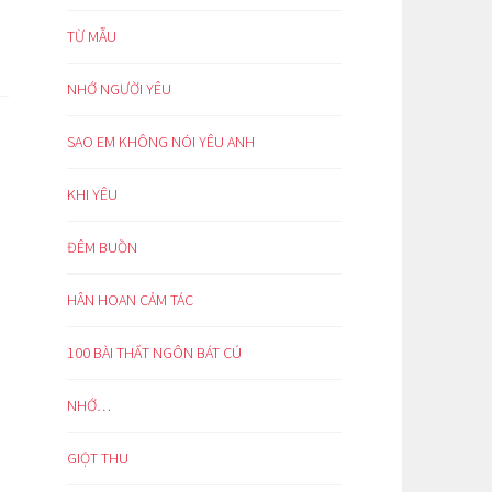
TỪ MẪU
NHỚ NGƯỜI YÊU
SAO EM KHÔNG NÓI YÊU ANH
KHI YÊU
ĐÊM BUỒN
HÂN HOAN CẢM TÁC
100 BÀI THẤT NGÔN BÁT CÚ
NHỚ…
GIỌT THU