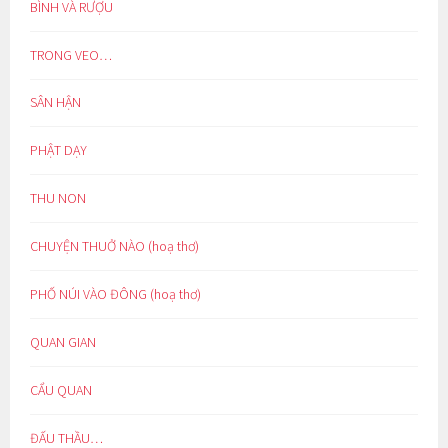
BÌNH VÀ RƯỢU
TRONG VEO…
SÂN HẬN
PHẬT DẠY
THU NON
CHUYỆN THUỞ NÀO (hoạ thơ)
PHỐ NÚI VÀO ĐÔNG (hoạ thơ)
QUAN GIAN
CẨU QUAN
ĐẤU THẦU…