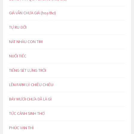
GIÀ VẪN CHƯA GIÀ (hoạ thơ)
TỰ RU ĐỜI
NÁT NHÀU CON TIM
NUỐI TIẾC
TIẾNG SÉT LƯNG TRỜI
LÊN FARM LÝ CHIỀU CHIỀU
BẢY MƯƠI CHƯA ĐÃ LÀ GÌ
TỨC CẢNH SINH THƠ
PHÚC VẠN THÌ