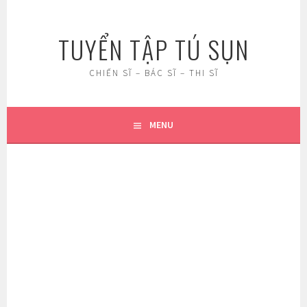
Skip
to
TUYỂN TẬP TÚ SỤN
content
CHIẾN SĨ – BÁC SĨ – THI SĨ
MENU