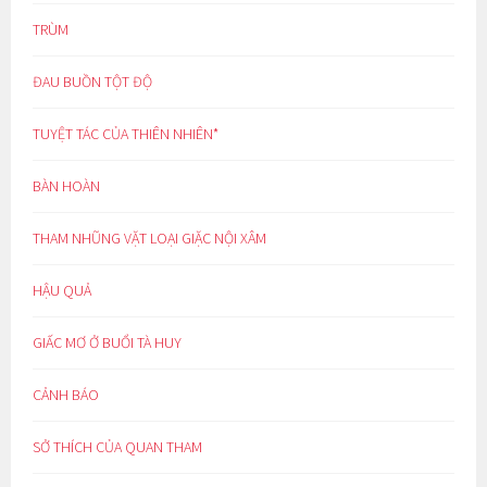
TRÙM
ĐAU BUỒN TỘT ĐỘ
TUYỆT TÁC CỦA THIÊN NHIÊN*
BÀN HOÀN
THAM NHŨNG VẶT LOẠI GIẶC NỘI XÂM
HẬU QUẢ
GIẤC MƠ Ở BUỔI TÀ HUY
CẢNH BÁO
SỞ THÍCH CỦA QUAN THAM