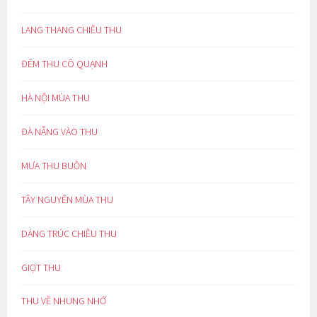
LANG THANG CHIỀU THU
ĐÊM THU CÔ QUẠNH
HÀ NỘI MÙA THU
ĐÀ NẴNG VÀO THU
MƯA THU BUỒN
TÂY NGUYÊN MÙA THU
DÁNG TRÚC CHIỀU THU
GIỌT THU
THU VỀ NHUNG NHỚ