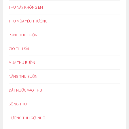
THU NÀY KHÔNG EM
THU MÙA YÊU THƯƠNG
RỪNG THU BUỒN
GIÓ THU SẦU
MƯA THU BUỒN
NẮNG THU BUỒN
ĐẤT NƯỚC VÀO THU
SÔNG THU
HƯƠNG THU GỢI NHỚ