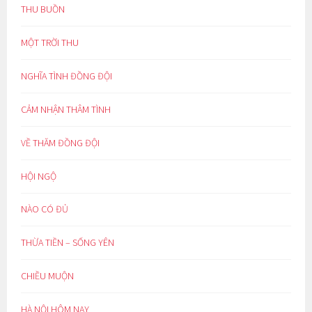
THU BUỒN
MỘT TRỜI THU
NGHĨA TÌNH ĐỒNG ĐỘI
CẢM NHẬN THÂM TÌNH
VỀ THĂM ĐỒNG ĐỘI
HỘI NGỘ
NÀO CÓ ĐỦ
THỪA TIỀN – SỐNG YÊN
CHIỀU MUỘN
HÀ NỘI HÔM NAY