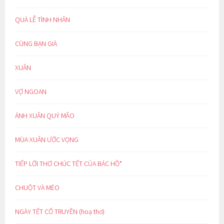
QUÀ LỄ TÌNH NHÂN
CÙNG BẠN GIÀ
XUÂN
VỢ NGOAN
ÁNH XUÂN QUÝ MÃO
MÙA XUÂN ƯỚC VỌNG
TIẾP LỜI THƠ CHÚC TẾT CỦA BÁC HỒ*
CHUỘT VÀ MÈO
NGÀY TẾT CỔ TRUYỀN (hoạ thơ)