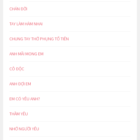
CHÁN ĐỜI
TAY LÀM HÀM NHAI
CHUNG TAY THỜ PHỤNG TỔ TIÊN
ANH MÃI MONG EM
CÔ ĐỘC
ANH ĐỢI EM
EM CÓ YÊU ANH?
THẦM YÊU
NHỚ NGƯỜI YÊU