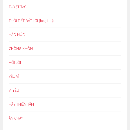
TUYỆT TÁC
THỜI TIẾT BẤT LỢI (hoạ thơ)
HÁO HỨC
CHỒNG KHÔN
HỐI LỖI
YÊU VÌ
VÌ YÊU
HÃY THIỆN TÂM
ĂN CHAY