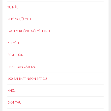
TỪ MẪU
NHỚ NGƯỜI YÊU
SAO EM KHÔNG NÓI YÊU ANH
KHI YÊU
ĐÊM BUỒN
HÂN HOAN CẢM TÁC
100 BÀI THẤT NGÔN BÁT CÚ
NHỚ…
GIỌT THU