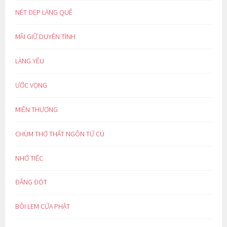
NÉT ĐẸP LÀNG QUÊ
MÃI GIỮ DUYÊN TÌNH
LÀNG YÊU
ƯỚC VỌNG
MIỀN THƯƠNG
CHÙM THƠ THẤT NGÔN TỨ CÚ
NHỚ TIẾC
ĐẮNG ĐÓT
BÔI LEM CỬA PHẬT