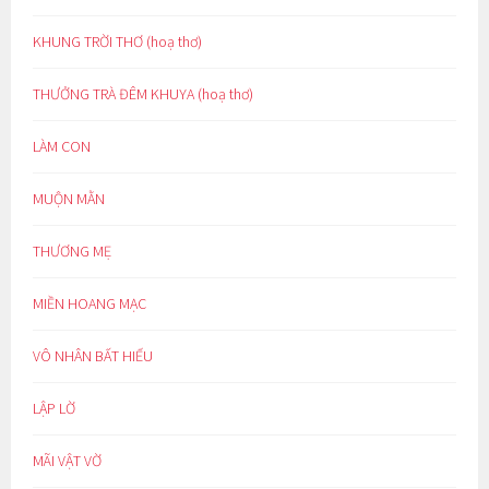
KHUNG TRỜI THƠ (hoạ thơ)
THƯỞNG TRÀ ĐÊM KHUYA (hoạ thơ)
LÀM CON
MUỘN MẰN
THƯƠNG MẸ
MIỀN HOANG MẠC
VÔ NHÂN BẤT HIẾU
LẬP LỜ
MÃI VẬT VỜ