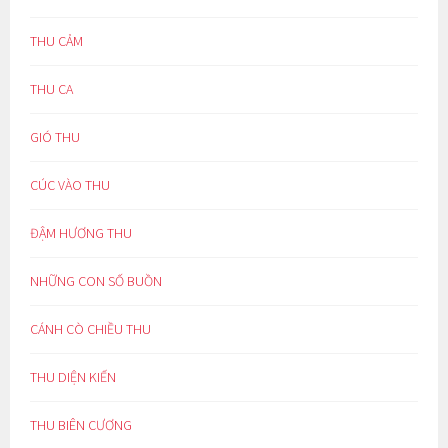
THU CẢM
THU CA
GIÓ THU
CÚC VÀO THU
ĐẬM HƯƠNG THU
NHỮNG CON SỐ BUỒN
CÁNH CÒ CHIỀU THU
THU DIỆN KIẾN
THU BIÊN CƯƠNG