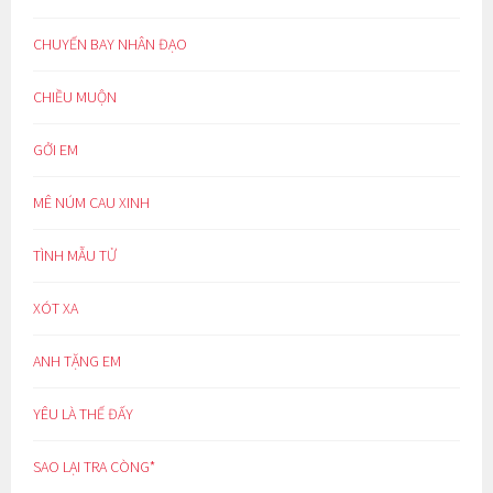
CHUYẾN BAY NHÂN ĐẠO
CHIỀU MUỘN
GỞI EM
MÊ NÚM CAU XINH
TÌNH MẪU TỬ
XÓT XA
ANH TẶNG EM
YÊU LÀ THẾ ĐẤY
SAO LẠI TRA CÒNG*