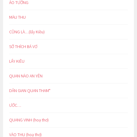
ẢO TƯỞNG
MÀU THU
CŨNG LÀ…(lẩy Kiều)
SỞ THÍCH BÁ VƠ
LẨY KIỀU
QUAN NÀO AN YÊN
DÂN GIAN QUAN THAM*
ƯỚC…
QUANG VINH (hoạ thơ)
VÀO THU (hoạ thơ)