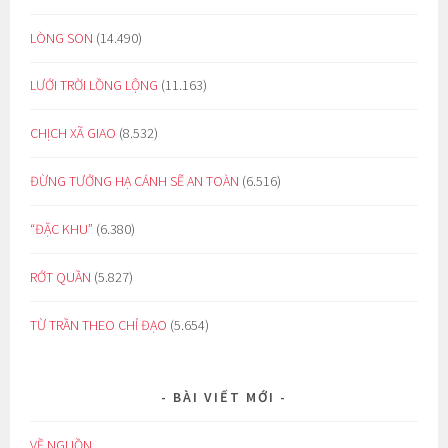
LÒNG SON
(14.490)
LƯỚI TRỜI LỒNG LỘNG
(11.163)
CHỊCH XÃ GIAO
(8.532)
ĐỪNG TƯỞNG HẠ CÁNH SẼ AN TOÀN
(6.516)
“ĐẶC KHU”
(6.380)
RỚT QUẦN
(5.827)
TỪ TRẦN THEO CHỈ ĐẠO
(5.654)
BÀI VIẾT MỚI
VỀ NGUỒN