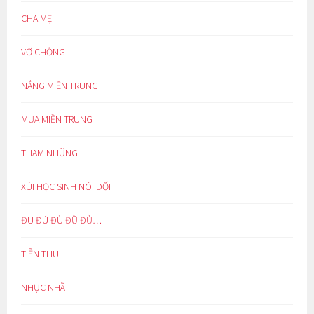
CHA MẸ
VỢ CHỒNG
NẮNG MIỀN TRUNG
MƯA MIỀN TRUNG
THAM NHŨNG
XÚI HỌC SINH NÓI DỐI
ĐU ĐÚ ĐÙ ĐŨ ĐỦ…
TIỄN THU
NHỤC NHÃ