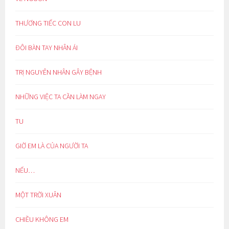
THƯƠNG TIẾC CON LU
ĐÔI BÀN TAY NHÂN ÁI
TRỊ NGUYÊN NHÂN GÂY BỆNH
NHỮNG VIỆC TA CẦN LÀM NGAY
TU
GIỜ EM LÀ CỦA NGƯỜI TA
NẾU…
MỘT TRỜI XUÂN
CHIỀU KHÔNG EM