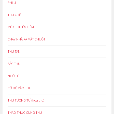
PHI LÍ
THU CHẾT
MÙA THU ÊM ĐỀM
CHÁY NHÀ RA MẶT CHUỘT
THU TÀN
SẮC THU
NGÓ LƠ
CỔ ĐỘ VÀO THU
THU TƯƠNG TƯ (hoạ thơ)
THAO THỨC CÙNG THU