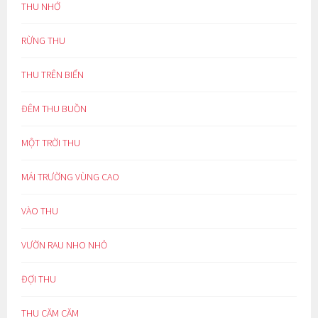
THU NHỚ
RỪNG THU
THU TRÊN BIỂN
ĐÊM THU BUỒN
MỘT TRỜI THU
MÁI TRƯỜNG VÙNG CAO
VÀO THU
VƯỜN RAU NHO NHỎ
ĐỢI THU
THU CĂM CĂM