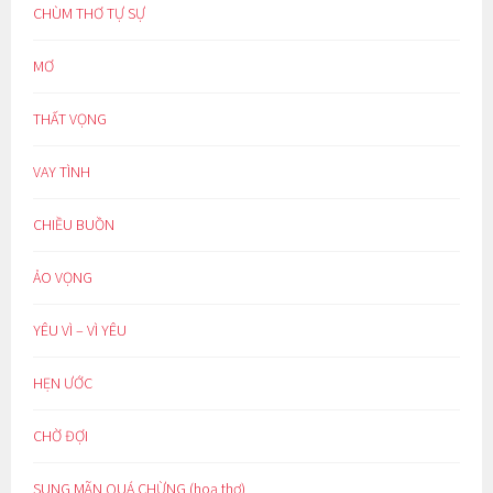
CHÙM THƠ TỰ SỰ
MƠ
THẤT VỌNG
VAY TÌNH
CHIỀU BUỒN
ẢO VỌNG
YÊU VÌ – VÌ YÊU
HẸN ƯỚC
CHỜ ĐỢI
SUNG MÃN QUÁ CHỪNG (hoạ thơ)