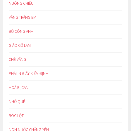
NUÔNG CHIỀU
VẦNG TRĂNG EM
BỒ CÔNG ANH
GIẢO CỔ LAM
CHÈ VẰNG
PHẢI IN GIẤY KIỂM ĐỊNH
HOÁ BỊ CAN
NHỚ QUÊ
BÓC LỘT
NON NƯỚC CHẲNG YÊN