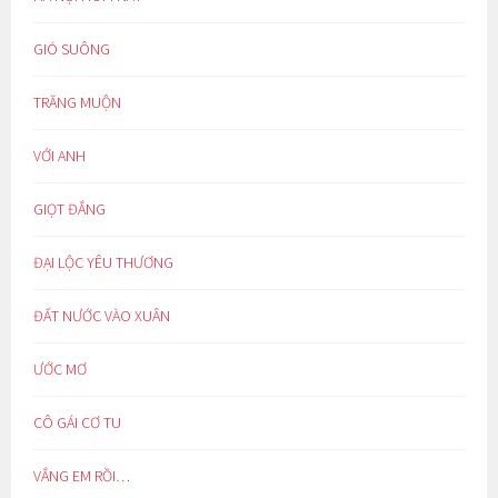
GIÓ SUÔNG
TRĂNG MUỘN
VỚI ANH
GIỌT ĐẮNG
ĐẠI LỘC YÊU THƯƠNG
ĐẤT NƯỚC VÀO XUÂN
ƯỚC MƠ
CÔ GÁI CƠ TU
VẮNG EM RỒI…