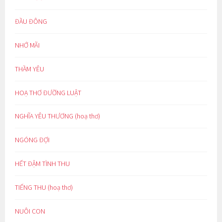
ĐẦU ĐÔNG
NHỚ MÃI
THẦM YÊU
HOẠ THƠ ĐƯỜNG LUẬT
NGHĨA YÊU THƯƠNG (hoạ thơ)
NGÓNG ĐỢI
HẾT ĐẬM TÌNH THU
TIẾNG THU (hoạ thơ)
NUÔI CON