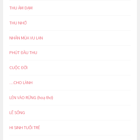
THU ẢM ĐẠM
THU NHỚ
NHÂN MÙA VU LAN
PHÚT ĐẦU THU
CUỘC ĐỜI
…CHO LÀNH
LẺN VÀO RỪNG (hoạ thơ)
LẼ SỐNG
HI SINH TUỔI TRẺ