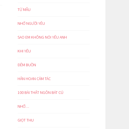
TỪ MẪU
NHỚ NGƯỜI YÊU
SAO EM KHÔNG NÓI YÊU ANH
KHI YÊU
ĐÊM BUỒN
HÂN HOAN CẢM TÁC
100 BÀI THẤT NGÔN BÁT CÚ
NHỚ…
GIỌT THU