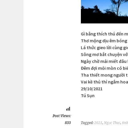
Gì bằng thích thú đến 
Thơ mộng dịu êm bóng 
Lá thức gieo lời cùng g
Sông mơ bắt chuyện vớ
Ngày chờ mải miết đâu 
Đêm đợi mỏi mòn có bi
Tha thiết mong người 
Vai kề thủ thỉ ngắm ho
29/10/2021
Tú Sụn
Post Views:
833
Tagged:
2021
,
Ngọc Thuỷ
,
tìn