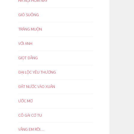
HÀ NỘI HÔM NAY
GIÓ SUÔNG
TRĂNG MUỘN
VỚI ANH
GIỌT ĐẮNG
ĐẠI LỘC YÊU THƯƠNG
ĐẤT NƯỚC VÀO XUÂN
ƯỚC MƠ
CÔ GÁI CƠ TU
VẮNG EM RỒI…