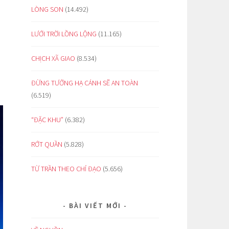
LÒNG SON
(14.492)
LƯỚI TRỜI LỒNG LỘNG
(11.165)
CHỊCH XÃ GIAO
(8.534)
ĐỪNG TƯỞNG HẠ CÁNH SẼ AN TOÀN
(6.519)
“ĐẶC KHU”
(6.382)
RỚT QUẦN
(5.828)
TỪ TRẦN THEO CHỈ ĐẠO
(5.656)
BÀI VIẾT MỚI