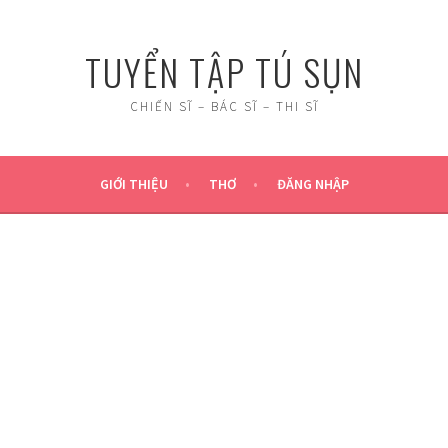
TUYỂN TẬP TÚ SỤN
CHIẾN SĨ – BÁC SĨ – THI SĨ
GIỚI THIỆU
THƠ
ĐĂNG NHẬP