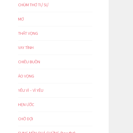
CHÙM THƠ TỰ SỰ
MƠ
THẤT VỌNG
VAY TÌNH
CHIỀU BUỒN
ẢO VỌNG
YÊU VÌ – VÌ YÊU
HẸN ƯỚC
CHỜ ĐỢI
SUNG MÃN QUÁ CHỪNG (hoạ thơ)