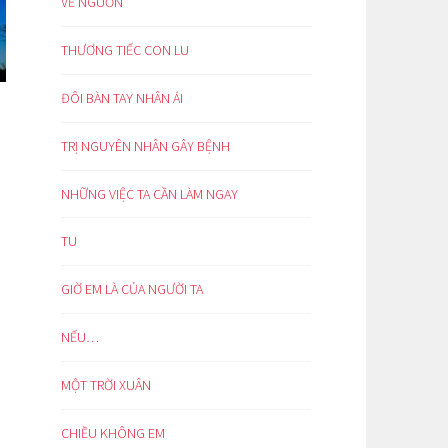
VỀ NGUỒN
THƯƠNG TIẾC CON LU
ĐÔI BÀN TAY NHÂN ÁI
TRỊ NGUYÊN NHÂN GÂY BỆNH
NHỮNG VIỆC TA CẦN LÀM NGAY
TU
GIỜ EM LÀ CỦA NGƯỜI TA
NẾU…
MỘT TRỜI XUÂN
CHIỀU KHÔNG EM