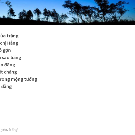
mùa trăng
chị Hằng
ió gợn
i sao băng
lơ đãng
ết chăng
trong mộng tưởng
a đăng
h yêu
,
trăng