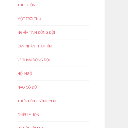
THU BUỒN
MỘT TRỜI THU
NGHĨA TÌNH ĐỒNG ĐỘI
CẢM NHẬN THÂM TÌNH
VỀ THĂM ĐỒNG ĐỘI
HỘI NGỘ
NÀO CÓ ĐỦ
THỪA TIỀN – SỐNG YÊN
CHIỀU MUỘN