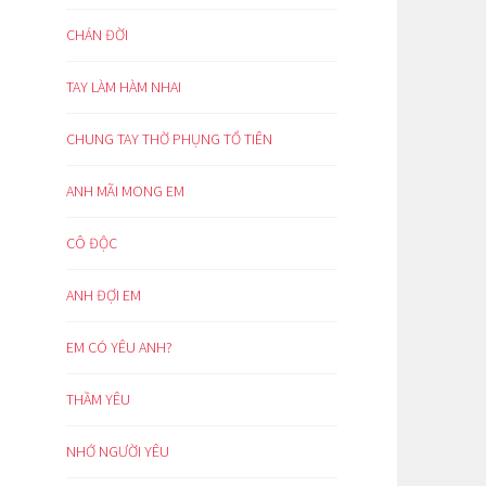
CHÁN ĐỜI
TAY LÀM HÀM NHAI
CHUNG TAY THỜ PHỤNG TỔ TIÊN
ANH MÃI MONG EM
CÔ ĐỘC
ANH ĐỢI EM
EM CÓ YÊU ANH?
THẦM YÊU
NHỚ NGƯỜI YÊU