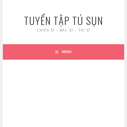
Skip
to
TUYỂN TẬP TÚ SỤN
content
CHIẾN SĨ – BÁC SĨ – THI SĨ
MENU