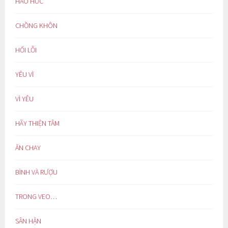
HÁO HỨC
CHỒNG KHÔN
HỐI LỖI
YÊU VÌ
VÌ YÊU
HÃY THIỆN TÂM
ĂN CHAY
BÌNH VÀ RƯỢU
TRONG VEO…
SÂN HẬN