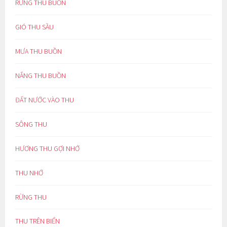
RỪNG THU BUỒN
GIÓ THU SẦU
MƯA THU BUỒN
NẮNG THU BUỒN
ĐẤT NƯỚC VÀO THU
SÔNG THU
HƯƠNG THU GỢI NHỚ
THU NHỚ
RỪNG THU
THU TRÊN BIỂN