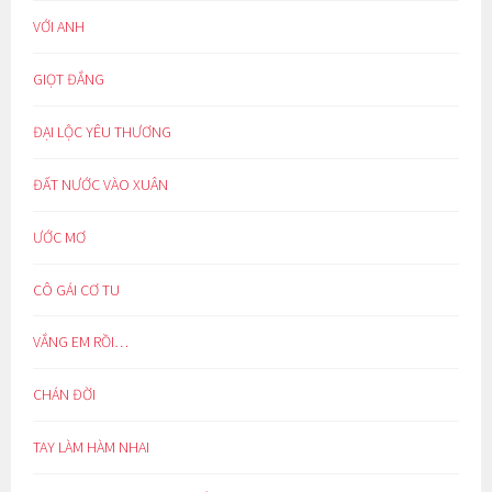
VỚI ANH
GIỌT ĐẮNG
ĐẠI LỘC YÊU THƯƠNG
ĐẤT NƯỚC VÀO XUÂN
ƯỚC MƠ
CÔ GÁI CƠ TU
VẮNG EM RỒI…
CHÁN ĐỜI
TAY LÀM HÀM NHAI