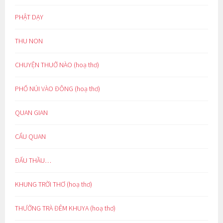
PHẬT DẠY
THU NON
CHUYỆN THUỞ NÀO (hoạ thơ)
PHỐ NÚI VÀO ĐÔNG (hoạ thơ)
QUAN GIAN
CẨU QUAN
ĐẤU THẦU…
KHUNG TRỜI THƠ (hoạ thơ)
THƯỞNG TRÀ ĐÊM KHUYA (hoạ thơ)