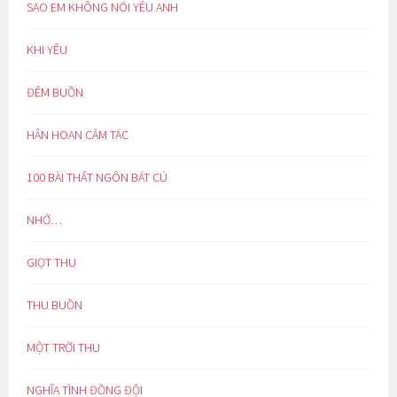
SAO EM KHÔNG NÓI YÊU ANH
KHI YÊU
ĐÊM BUỒN
HÂN HOAN CẢM TÁC
100 BÀI THẤT NGÔN BÁT CÚ
NHỚ…
GIỌT THU
THU BUỒN
MỘT TRỜI THU
NGHĨA TÌNH ĐỒNG ĐỘI