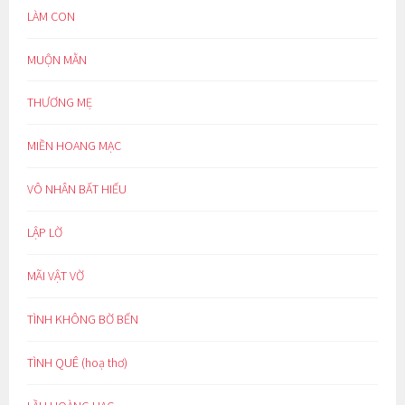
LÀM CON
MUỘN MẰN
THƯƠNG MẸ
MIỀN HOANG MẠC
VÔ NHÂN BẤT HIẾU
LẬP LỜ
MÃI VẬT VỜ
TÌNH KHÔNG BỜ BẾN
TÌNH QUÊ (hoạ thơ)