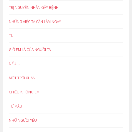
TRỊ NGUYÊN NHÂN GÂY BỆNH
NHỮNG VIỆC TA CẦN LÀM NGAY
TU
GIỜ EM LÀ CỦA NGƯỜI TA
NẾU…
MỘT TRỜI XUÂN
CHIỀU KHÔNG EM
TỪ MẪU
NHỚ NGƯỜI YÊU