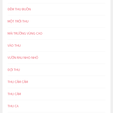
ĐÊM THU BUỒN
MỘT TRỜI THU
MÁI TRƯỜNG VÙNG CAO
VÀO THU
VƯỜN RAU NHO NHỎ
ĐỢI THU
THU CĂM CĂM
THU CẢM
THU CA