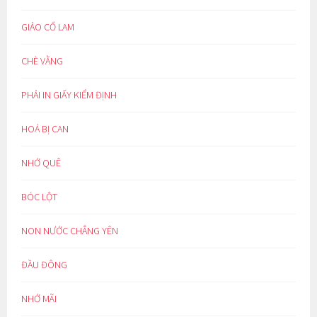
GIẢO CỔ LAM
CHÈ VẰNG
PHẢI IN GIẤY KIỂM ĐỊNH
HOÁ BỊ CAN
NHỚ QUÊ
BÓC LỘT
NON NƯỚC CHẲNG YÊN
ĐẦU ĐÔNG
NHỚ MÃI