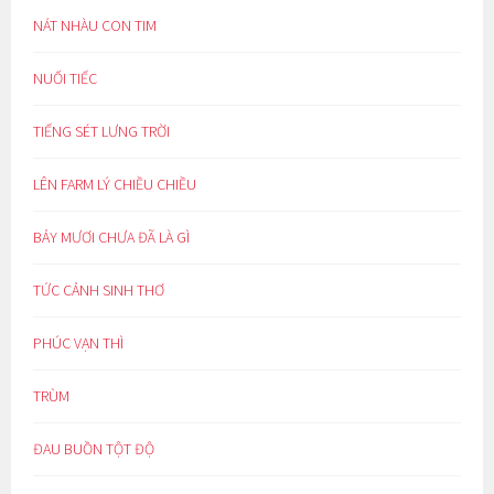
NÁT NHÀU CON TIM
NUỐI TIẾC
TIẾNG SÉT LƯNG TRỜI
LÊN FARM LÝ CHIỀU CHIỀU
BẢY MƯƠI CHƯA ĐÃ LÀ GÌ
TỨC CẢNH SINH THƠ
PHÚC VẠN THÌ
TRÙM
ĐAU BUỒN TỘT ĐỘ