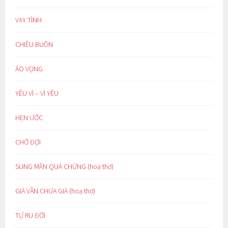
VAY TÌNH
CHIỀU BUỒN
ẢO VỌNG
YÊU VÌ – VÌ YÊU
HẸN ƯỚC
CHỜ ĐỢI
SUNG MÃN QUÁ CHỪNG (hoạ thơ)
GIÀ VẪN CHƯA GIÀ (hoạ thơ)
TỰ RU ĐỜI