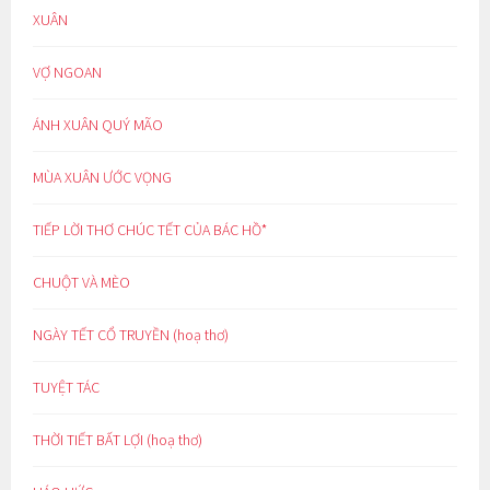
XUÂN
VỢ NGOAN
ÁNH XUÂN QUÝ MÃO
MÙA XUÂN ƯỚC VỌNG
TIẾP LỜI THƠ CHÚC TẾT CỦA BÁC HỒ*
CHUỘT VÀ MÈO
NGÀY TẾT CỔ TRUYỀN (hoạ thơ)
TUYỆT TÁC
THỜI TIẾT BẤT LỢI (hoạ thơ)