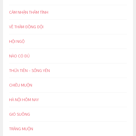
CẢM NHẬN THÂM TÌNH
VỀ THĂM ĐỒNG ĐỘI
HỘI NGỘ
NÀO CÓ ĐỦ
THỪA TIỀN – SỐNG YÊN
CHIỀU MUỘN
HÀ NỘI HÔM NAY
GIÓ SUÔNG
TRĂNG MUỘN