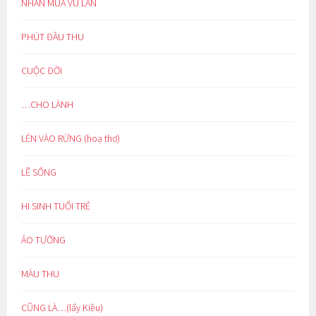
NHÂN MÙA VU LAN
PHÚT ĐẦU THU
CUỘC ĐỜI
…CHO LÀNH
LẺN VÀO RỪNG (hoạ thơ)
LẼ SỐNG
HI SINH TUỔI TRẺ
ẢO TƯỞNG
MÀU THU
CŨNG LÀ…(lẩy Kiều)