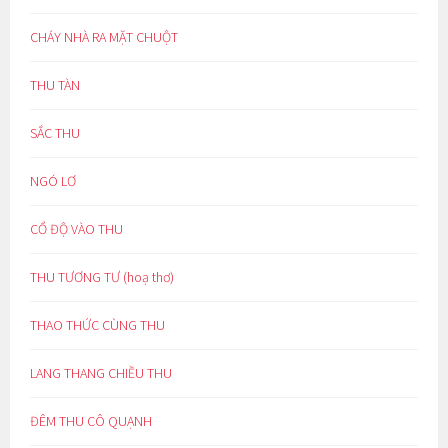
CHÁY NHÀ RA MẶT CHUỘT
THU TÀN
SẮC THU
NGÓ LƠ
CỔ ĐỘ VÀO THU
THU TƯƠNG TƯ (hoạ thơ)
THAO THỨC CÙNG THU
LANG THANG CHIỀU THU
ĐÊM THU CÔ QUẠNH