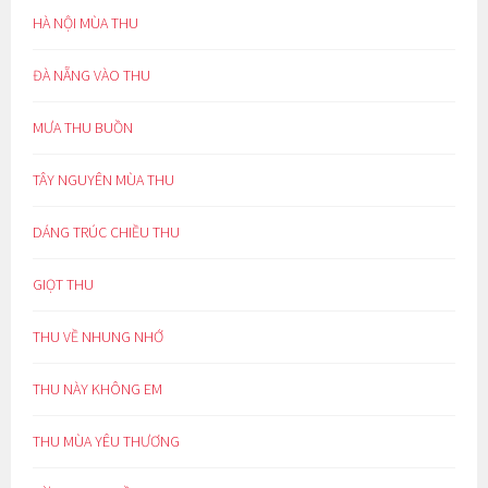
HÀ NỘI MÙA THU
ĐÀ NẴNG VÀO THU
MƯA THU BUỒN
TÂY NGUYÊN MÙA THU
DÁNG TRÚC CHIỀU THU
GIỌT THU
THU VỀ NHUNG NHỚ
THU NÀY KHÔNG EM
THU MÙA YÊU THƯƠNG