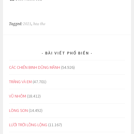
Tagged:
2021
,
hoạ thơ
BÀI VIẾT PHỔ BIẾN
CÁC CHIẾN BINH DŨNG MÃNH
(54.926)
TRĂNG VÀ EM
(47.701)
VŨ NHÔM
(18.412)
LÒNG SON
(14.492)
LƯỚI TRỜI LỒNG LỘNG
(11.167)