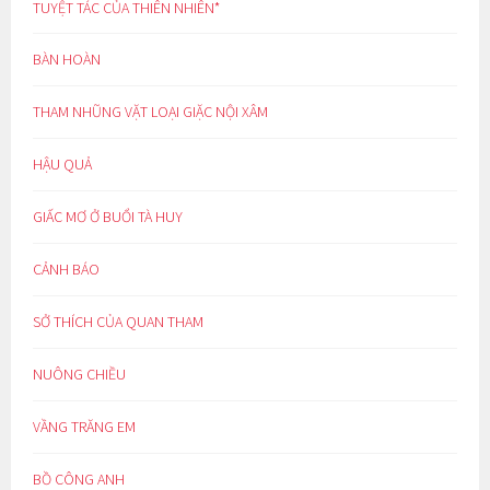
TUYỆT TÁC CỦA THIÊN NHIÊN*
BÀN HOÀN
THAM NHŨNG VẶT LOẠI GIẶC NỘI XÂM
HẬU QUẢ
GIẤC MƠ Ở BUỔI TÀ HUY
CẢNH BÁO
SỞ THÍCH CỦA QUAN THAM
NUÔNG CHIỀU
VẦNG TRĂNG EM
BỒ CÔNG ANH