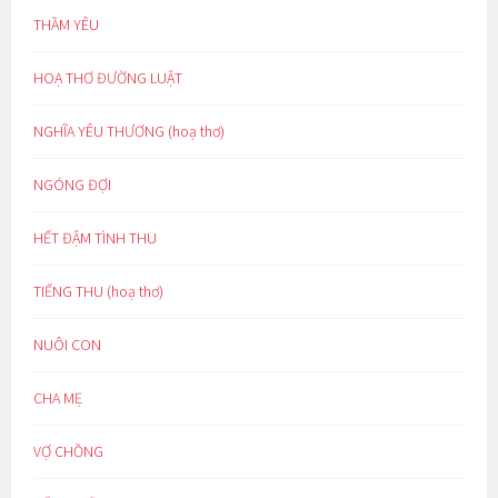
THẦM YÊU
HOẠ THƠ ĐƯỜNG LUẬT
NGHĨA YÊU THƯƠNG (hoạ thơ)
NGÓNG ĐỢI
HẾT ĐẬM TÌNH THU
TIẾNG THU (hoạ thơ)
NUÔI CON
CHA MẸ
VỢ CHỒNG