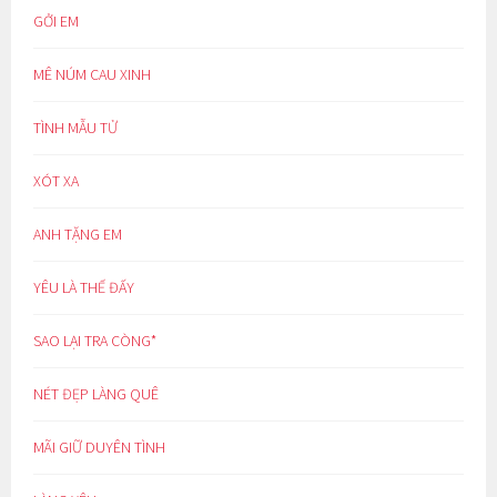
GỞI EM
MÊ NÚM CAU XINH
TÌNH MẪU TỬ
XÓT XA
ANH TẶNG EM
YÊU LÀ THẾ ĐẤY
SAO LẠI TRA CÒNG*
NÉT ĐẸP LÀNG QUÊ
MÃI GIỮ DUYÊN TÌNH