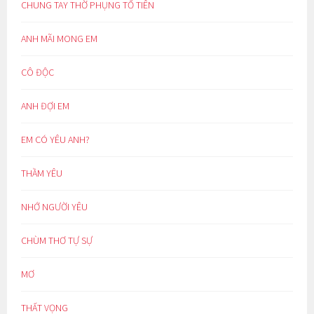
CHUNG TAY THỜ PHỤNG TỔ TIÊN
ANH MÃI MONG EM
CÔ ĐỘC
ANH ĐỢI EM
EM CÓ YÊU ANH?
THẦM YÊU
NHỚ NGƯỜI YÊU
CHÙM THƠ TỰ SỰ
MƠ
THẤT VỌNG