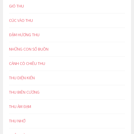
GIÓ THU
CÚC VÀO THU
ĐẬM HƯƠNG THU
NHỮNG CON SỐ BUỒN
CÁNH CÒ CHIỀU THU
THU DIỆN KIẾN
THU BIÊN CƯƠNG
THU ẢM ĐẠM
THU NHỚ