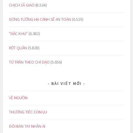
CHỊCH XÃ GIAO
(8.534)
ĐỪNG TƯỞNG HẠ CÁNH SẼ AN TOÀN
(6.519)
“ĐẶC KHU”
(6.382)
RỚT QUẦN
(5.828)
TỪ TRẦN THEO CHỈ ĐẠO
(5.656)
BÀI VIẾT MỚI
VỀ NGUỒN
THƯƠNG TIẾC CON LU
ĐÔI BÀN TAY NHÂN ÁI