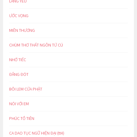
LÀNG YÊU
ƯỚC VỌNG
MIỀN THƯƠNG
CHÙM THƠ THẤT NGÔN TỨ CÚ
NHỚ TIẾC
ĐẮNG ĐÓT
BÔI LEM CỬA PHẬT
NÓI VỚI EM
PHÚC TỔ TIÊN
CA DAO TỤC NGỮ HIỆN ĐẠI (tt4)