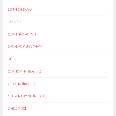
SỞ THÍCH BÁ VƠ
LẨY KIỀU
QUAN NÀO AN YÊN
DÂN GIAN QUAN THAM*
ƯỚC…
QUANG VINH (hoạ thơ)
VÀO THU (hoạ thơ)
CHUYẾN BAY NHÂN ĐẠO
CHIỀU MUỘN