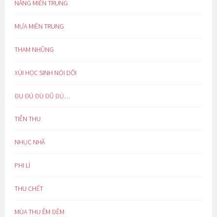
NẮNG MIỀN TRUNG
MƯA MIỀN TRUNG
THAM NHŨNG
XÚI HỌC SINH NÓI DỐI
ĐU ĐÚ ĐÙ ĐŨ ĐỦ…
TIỄN THU
NHỤC NHÃ
PHI LÍ
THU CHẾT
MÙA THU ÊM ĐỀM