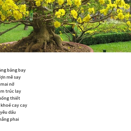
ảng bảng bay
ượn mê say
 mai nở
m trúc lay
hống thiết
 khoé cay cay
 yêu dấu
hẳng phai