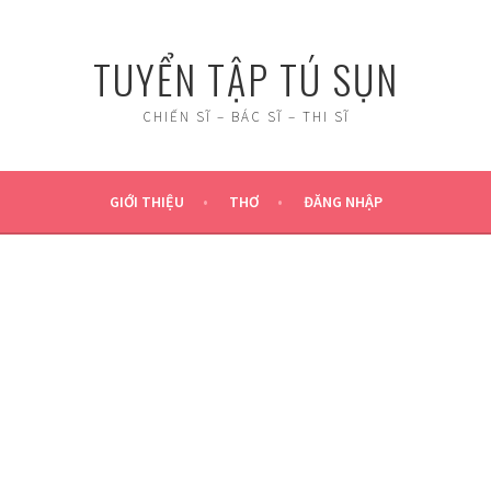
TUYỂN TẬP TÚ SỤN
CHIẾN SĨ – BÁC SĨ – THI SĨ
GIỚI THIỆU
THƠ
ĐĂNG NHẬP