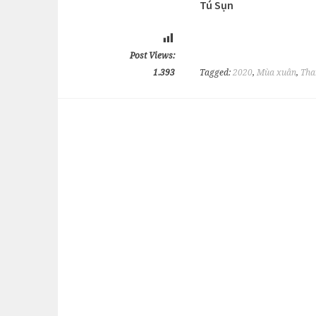
Tú Sụn
Post Views:
1.393
Tagged:
2020
,
Mùa xuân
,
Tha