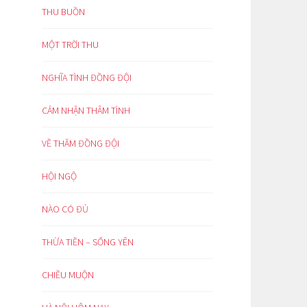
THU BUỒN
MỘT TRỜI THU
NGHĨA TÌNH ĐỒNG ĐỘI
CẢM NHẬN THÂM TÌNH
VỀ THĂM ĐỒNG ĐỘI
HỘI NGỘ
NÀO CÓ ĐỦ
THỪA TIỀN – SỐNG YÊN
CHIỀU MUỘN