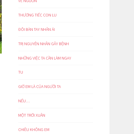
VỀ NGUỒN
THƯƠNG TIẾC CON LU
ĐÔI BÀN TAY NHÂN ÁI
TRỊ NGUYÊN NHÂN GÂY BỆNH
NHỮNG VIỆC TA CẦN LÀM NGAY
TU
GIỜ EM LÀ CỦA NGƯỜI TA
NẾU…
MỘT TRỜI XUÂN
CHIỀU KHÔNG EM