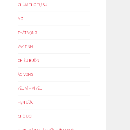
CHÙM THƠ TỰ SỰ
MƠ
THẤT VỌNG
VAY TÌNH
CHIỀU BUỒN
ẢO VỌNG
YÊU VÌ – VÌ YÊU
HẸN ƯỚC
CHỜ ĐỢI
SUNG MÃN QUÁ CHỪNG (hoạ thơ)