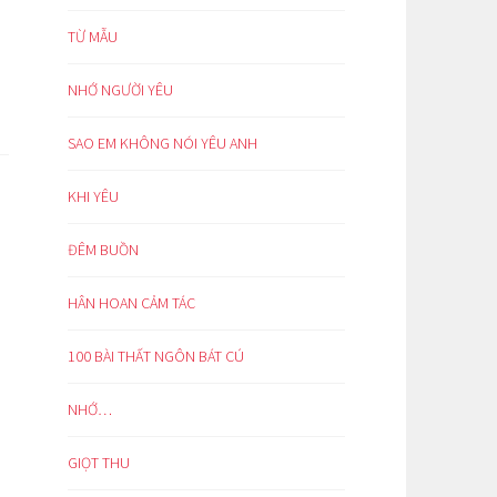
TỪ MẪU
NHỚ NGƯỜI YÊU
SAO EM KHÔNG NÓI YÊU ANH
KHI YÊU
ĐÊM BUỒN
HÂN HOAN CẢM TÁC
100 BÀI THẤT NGÔN BÁT CÚ
NHỚ…
GIỌT THU