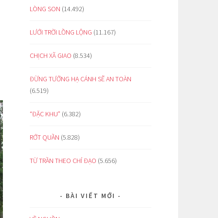
LÒNG SON
(14.492)
LƯỚI TRỜI LỒNG LỘNG
(11.167)
CHỊCH XÃ GIAO
(8.534)
ĐỪNG TƯỞNG HẠ CÁNH SẼ AN TOÀN
(6.519)
“ĐẶC KHU”
(6.382)
RỚT QUẦN
(5.828)
TỪ TRẦN THEO CHỈ ĐẠO
(5.656)
BÀI VIẾT MỚI