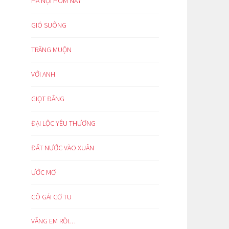
HÀ NỘI HÔM NAY
GIÓ SUÔNG
TRĂNG MUỘN
VỚI ANH
GIỌT ĐẮNG
ĐẠI LỘC YÊU THƯƠNG
ĐẤT NƯỚC VÀO XUÂN
ƯỚC MƠ
CÔ GÁI CƠ TU
VẮNG EM RỒI…