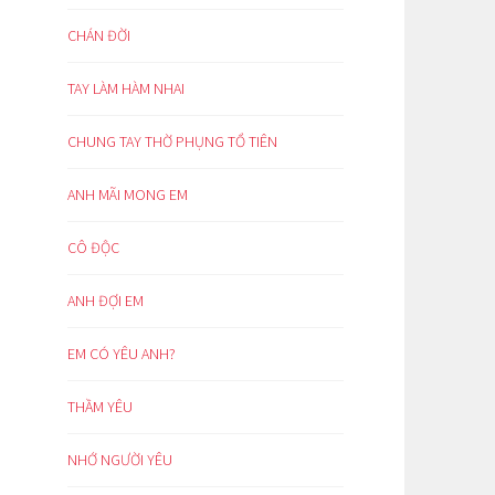
CHÁN ĐỜI
TAY LÀM HÀM NHAI
CHUNG TAY THỜ PHỤNG TỔ TIÊN
ANH MÃI MONG EM
CÔ ĐỘC
ANH ĐỢI EM
EM CÓ YÊU ANH?
THẦM YÊU
NHỚ NGƯỜI YÊU