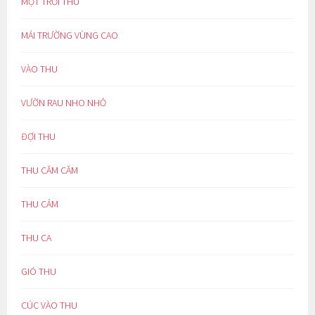
MỘT TRỜI THU
MÁI TRƯỜNG VÙNG CAO
VÀO THU
VƯỜN RAU NHO NHỎ
ĐỢI THU
THU CĂM CĂM
THU CẢM
THU CA
GIÓ THU
CÚC VÀO THU