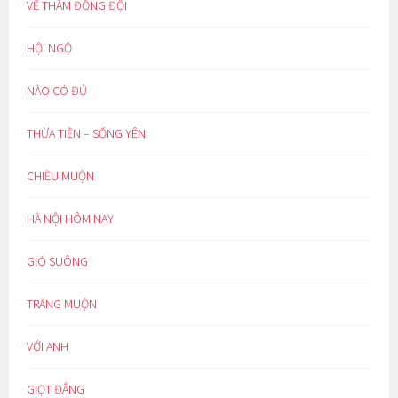
VỀ THĂM ĐỒNG ĐỘI
HỘI NGỘ
NÀO CÓ ĐỦ
THỪA TIỀN – SỐNG YÊN
CHIỀU MUỘN
HÀ NỘI HÔM NAY
GIÓ SUÔNG
TRĂNG MUỘN
VỚI ANH
GIỌT ĐẮNG