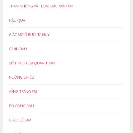
THAM NHŨNG VẶT LOẠI GIẶC NỘI XÂM
HẬU QUẢ
GIẤC MƠ Ở BUỔI TÀ HUY
CẢNH BÁO
SỞ THÍCH CỦA QUAN THAM
NUÔNG CHIỀU
VẦNG TRĂNG EM
BỒ CÔNG ANH
GIẢO CỔ LAM