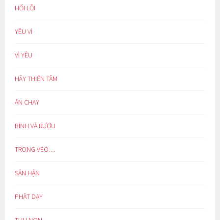
HỐI LỖI
YÊU VÌ
VÌ YÊU
HÃY THIỆN TÂM
ĂN CHAY
BÌNH VÀ RƯỢU
TRONG VEO…
SÂN HẬN
PHẬT DẠY
THU NON