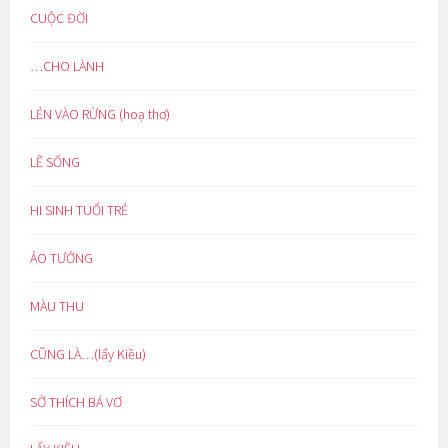
CUỘC ĐỜI
…CHO LÀNH
LẺN VÀO RỪNG (hoạ thơ)
LẼ SỐNG
HI SINH TUỔI TRẺ
ẢO TƯỞNG
MÀU THU
CŨNG LÀ…(lẩy Kiều)
SỞ THÍCH BÁ VƠ