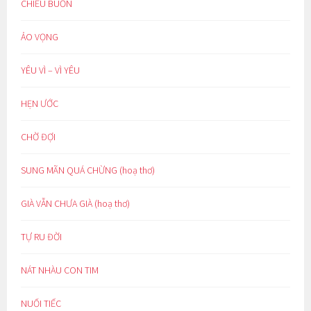
CHIỀU BUỒN
ẢO VỌNG
YÊU VÌ – VÌ YÊU
HẸN ƯỚC
CHỜ ĐỢI
SUNG MÃN QUÁ CHỪNG (hoạ thơ)
GIÀ VẪN CHƯA GIÀ (hoạ thơ)
TỰ RU ĐỜI
NÁT NHÀU CON TIM
NUỐI TIẾC