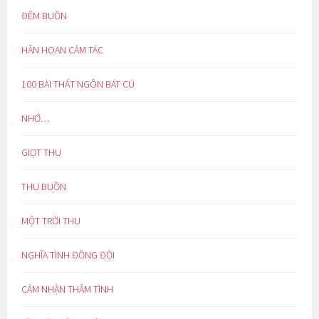
ĐÊM BUỒN
HÂN HOAN CẢM TÁC
100 BÀI THẤT NGÔN BÁT CÚ
NHỚ…
GIỌT THU
THU BUỒN
MỘT TRỜI THU
NGHĨA TÌNH ĐỒNG ĐỘI
CẢM NHẬN THÂM TÌNH