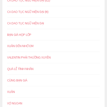
CA DAO TỤC NGỮ HIỆN ĐẠI (tt2)
CA DAO TỤC NGỮ HIỆN ĐẠI (tt)
CA DAO TỤC NGỮ HIỆN ĐẠI
BẠN GIÀ HỌP LỚP
XUÂN ĐẾN NHỚ EM
VALENTIN PHẢI THƯỜNG XUYÊN
QUÀ LỄ TÌNH NHÂN
CÙNG BẠN GIÀ
XUÂN
VỢ NGOAN