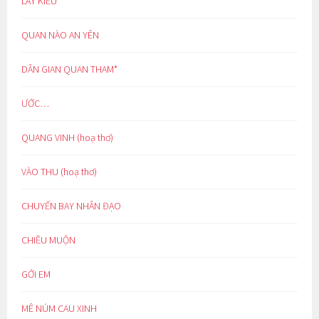
LẨY KIỀU
QUAN NÀO AN YÊN
DÂN GIAN QUAN THAM*
ƯỚC…
QUANG VINH (hoạ thơ)
VÀO THU (hoạ thơ)
CHUYẾN BAY NHÂN ĐẠO
CHIỀU MUỘN
GỞI EM
MÊ NÚM CAU XINH