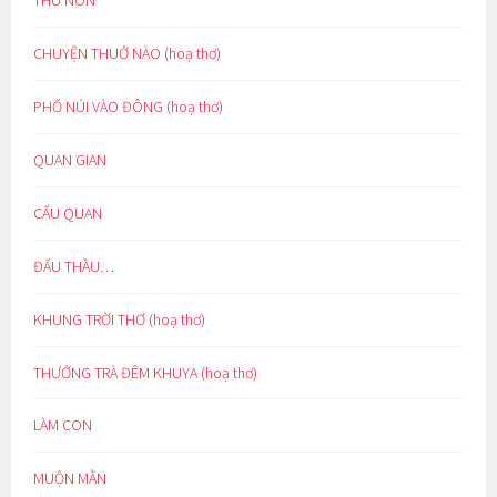
CHUYỆN THUỞ NÀO (hoạ thơ)
PHỐ NÚI VÀO ĐÔNG (hoạ thơ)
QUAN GIAN
CẨU QUAN
ĐẤU THẦU…
KHUNG TRỜI THƠ (hoạ thơ)
THƯỞNG TRÀ ĐÊM KHUYA (hoạ thơ)
LÀM CON
MUỘN MẰN