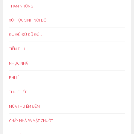
THAM NHŨNG
XÚI HỌC SINH NÓI DỐI
ĐU ĐÚ ĐÙ ĐŨ ĐỦ…
TIỄN THU
NHỤC NHÃ
PHI LÍ
THU CHẾT
MÙA THU ÊM ĐỀM
CHÁY NHÀ RA MẶT CHUỘT