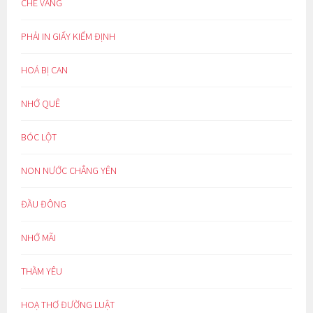
CHÈ VẰNG
PHẢI IN GIẤY KIỂM ĐỊNH
HOÁ BỊ CAN
NHỚ QUÊ
BÓC LỘT
NON NƯỚC CHẲNG YÊN
ĐẦU ĐÔNG
NHỚ MÃI
THẦM YÊU
HOẠ THƠ ĐƯỜNG LUẬT