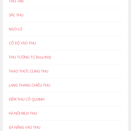
THU TÀN
SẮC THU
NGÓ LƠ
CỔ ĐỘ VÀO THU
THU TƯƠNG TƯ (hoạ thơ)
THAO THỨC CÙNG THU
LANG THANG CHIỀU THU
ĐÊM THU CÔ QUẠNH
HÀ NỘI MÙA THU
ĐÀ NẴNG VÀO THU