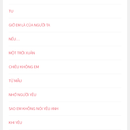
TU
GIỜ EM LÀ CỦA NGƯỜI TA
NẾU…
MỘT TRỜI XUÂN
CHIỀU KHÔNG EM
TỪ MẪU
NHỚ NGƯỜI YÊU
SAO EM KHÔNG NÓI YÊU ANH
KHI YÊU