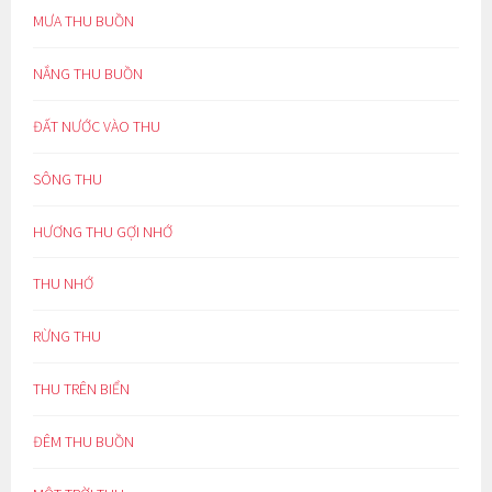
MƯA THU BUỒN
NẮNG THU BUỒN
ĐẤT NƯỚC VÀO THU
SÔNG THU
HƯƠNG THU GỢI NHỚ
THU NHỚ
RỪNG THU
THU TRÊN BIỂN
ĐÊM THU BUỒN