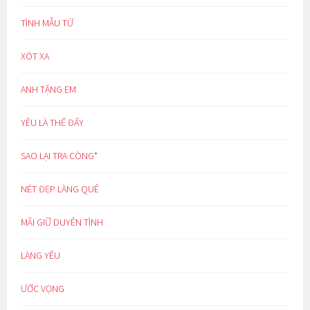
TÌNH MẪU TỬ
XÓT XA
ANH TẶNG EM
YÊU LÀ THẾ ĐẤY
SAO LẠI TRA CÒNG*
NÉT ĐẸP LÀNG QUÊ
MÃI GIỮ DUYÊN TÌNH
LÀNG YÊU
ƯỚC VỌNG