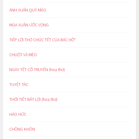
ÁNH XUÂN QUÝ MÃO
MÙA XUÂN ƯỚC VỌNG
TIẾP LỜI THƠ CHÚC TẾT CỦA BÁC HỒ*
CHUỘT VÀ MÈO
NGÀY TẾT CỔ TRUYỀN (hoạ thơ)
TUYỆT TÁC
THỜI TIẾT BẤT LỢI (hoạ thơ)
HÁO HỨC
CHỒNG KHÔN