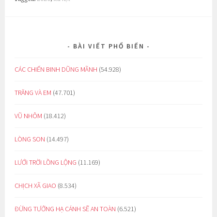
BÀI VIẾT PHỔ BIẾN
CÁC CHIẾN BINH DŨNG MÃNH
(54.928)
TRĂNG VÀ EM
(47.701)
VŨ NHÔM
(18.412)
LÒNG SON
(14.497)
LƯỚI TRỜI LỒNG LỘNG
(11.169)
CHỊCH XÃ GIAO
(8.534)
ĐỪNG TƯỞNG HẠ CÁNH SẼ AN TOÀN
(6.521)