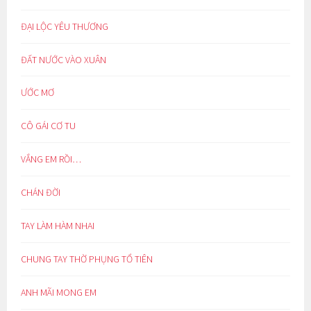
ĐẠI LỘC YÊU THƯƠNG
ĐẤT NƯỚC VÀO XUÂN
ƯỚC MƠ
CÔ GÁI CƠ TU
VẮNG EM RỒI…
CHÁN ĐỜI
TAY LÀM HÀM NHAI
CHUNG TAY THỜ PHỤNG TỔ TIÊN
ANH MÃI MONG EM