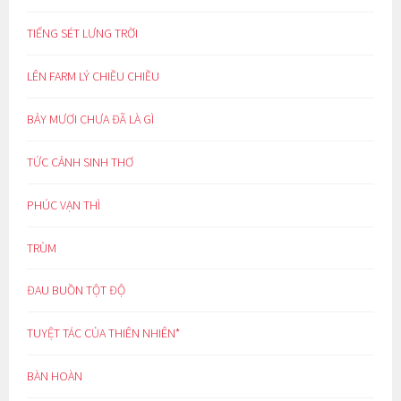
TIẾNG SÉT LƯNG TRỜI
LÊN FARM LÝ CHIỀU CHIỀU
BẢY MƯƠI CHƯA ĐÃ LÀ GÌ
TỨC CẢNH SINH THƠ
PHÚC VẠN THÌ
TRÙM
ĐAU BUỒN TỘT ĐỘ
TUYỆT TÁC CỦA THIÊN NHIÊN*
BÀN HOÀN