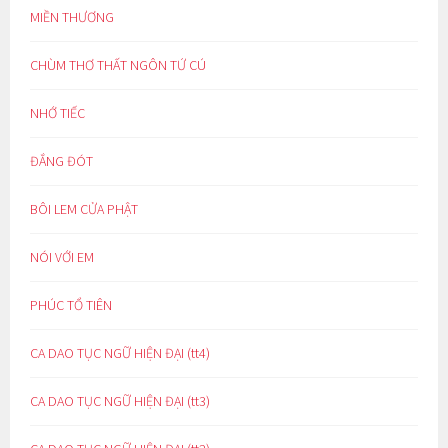
MIỀN THƯƠNG
CHÙM THƠ THẤT NGÔN TỨ CÚ
NHỚ TIẾC
ĐẮNG ĐÓT
BÔI LEM CỬA PHẬT
NÓI VỚI EM
PHÚC TỔ TIÊN
CA DAO TỤC NGỮ HIỆN ĐẠI (tt4)
CA DAO TỤC NGỮ HIỆN ĐẠI (tt3)