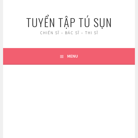
Skip
to
TUYỂN TẬP TÚ SỤN
content
CHIẾN SĨ – BÁC SĨ – THI SĨ
MENU