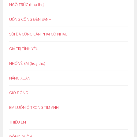
NGÕ TRÚC (hoạ thơ)
UỔNG CÔNG ĐÈN SÁNH
SỎI ĐÁ CŨNG CẦN PHẢI CÓ NHAU
GIÁ TRỊ TÌNH YÊU
NHỚ VỀ EM (hoạ thơ)
NẮNG XUÂN
GIÓ ĐÔNG
EM LUÔN Ở TRONG TIM ANH
THIẾU EM
ĐÔNG BUỒN