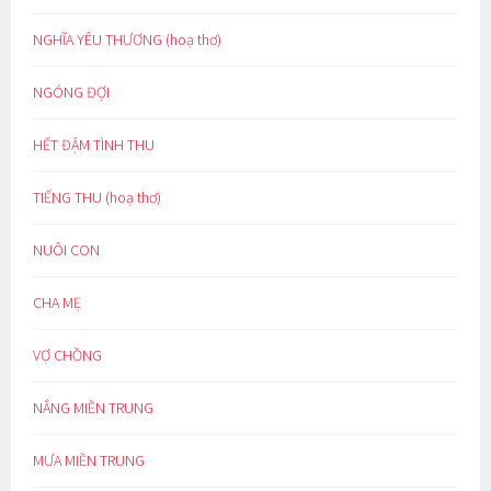
NGHĨA YÊU THƯƠNG (hoạ thơ)
NGÓNG ĐỢI
HẾT ĐẬM TÌNH THU
TIẾNG THU (hoạ thơ)
NUÔI CON
CHA MẸ
VỢ CHỒNG
NẮNG MIỀN TRUNG
MƯA MIỀN TRUNG