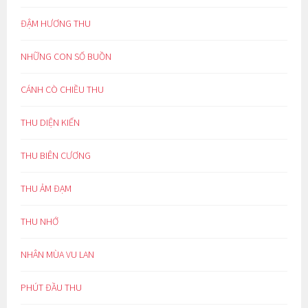
ĐẬM HƯƠNG THU
NHỮNG CON SỐ BUỒN
CÁNH CÒ CHIỀU THU
THU DIỆN KIẾN
THU BIÊN CƯƠNG
THU ẢM ĐẠM
THU NHỚ
NHÂN MÙA VU LAN
PHÚT ĐẦU THU