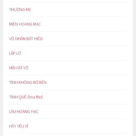
THƯƠNG MẸ
MIỀN HOANG MẠC
VÔ NHÂN BẤT HIẾU
LẬP LỜ
MÃI VẬT VỜ
TÌNH KHÔNG BỜ BẾN
TÌNH QUÊ (hoạ thơ)
LẦU HOÀNG HẠC
HÃY YÊU VÌ