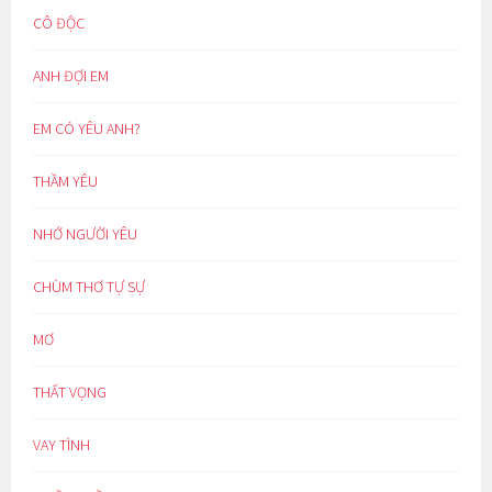
CÔ ĐỘC
ANH ĐỢI EM
EM CÓ YÊU ANH?
THẦM YÊU
NHỚ NGƯỜI YÊU
CHÙM THƠ TỰ SỰ
MƠ
THẤT VỌNG
VAY TÌNH