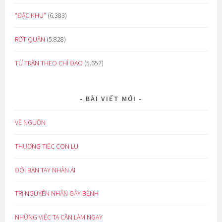
“ĐẶC KHU”
(6.383)
RỚT QUẦN
(5.828)
TỪ TRẦN THEO CHỈ ĐẠO
(5.657)
BÀI VIẾT MỚI
VỀ NGUỒN
THƯƠNG TIẾC CON LU
ĐÔI BÀN TAY NHÂN ÁI
TRỊ NGUYÊN NHÂN GÂY BỆNH
NHỮNG VIỆC TA CẦN LÀM NGAY