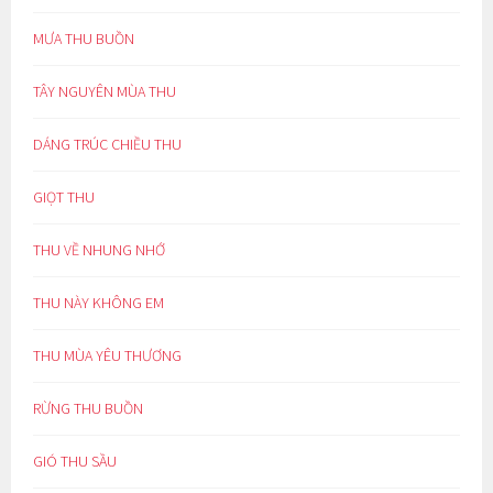
MƯA THU BUỒN
TÂY NGUYÊN MÙA THU
DÁNG TRÚC CHIỀU THU
GIỌT THU
THU VỀ NHUNG NHỚ
THU NÀY KHÔNG EM
THU MÙA YÊU THƯƠNG
RỪNG THU BUỒN
GIÓ THU SẦU