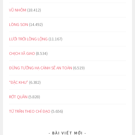
VŨ NHÔM
(18.412)
LÒNG SON
(14.492)
LƯỚI TRỜI LỒNG LỘNG
(11.167)
CHỊCH XÃ GIAO
(8.534)
ĐỪNG TƯỞNG HẠ CÁNH SẼ AN TOÀN
(6.519)
“ĐẶC KHU”
(6.382)
RỚT QUẦN
(5.828)
TỪ TRẦN THEO CHỈ ĐẠO
(5.656)
BÀI VIẾT MỚI