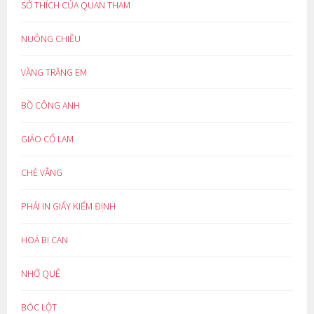
SỞ THÍCH CỦA QUAN THAM
NUÔNG CHIỀU
VẦNG TRĂNG EM
BỒ CÔNG ANH
GIẢO CỔ LAM
CHÈ VẰNG
PHẢI IN GIẤY KIỂM ĐỊNH
HOÁ BỊ CAN
NHỚ QUÊ
BÓC LỘT