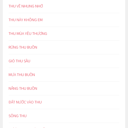
THU VỀ NHUNG NHỚ
THU NÀY KHÔNG EM
THU MÙA YÊU THƯƠNG
RỪNG THU BUỒN
GIÓ THU SẦU
MƯA THU BUỒN
NẮNG THU BUỒN
ĐẤT NƯỚC VÀO THU
SÔNG THU