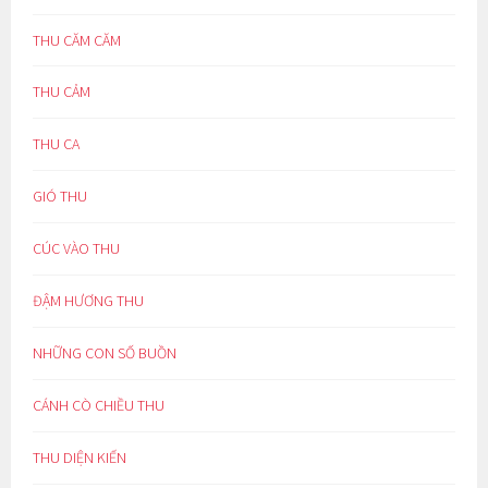
THU CĂM CĂM
THU CẢM
THU CA
GIÓ THU
CÚC VÀO THU
ĐẬM HƯƠNG THU
NHỮNG CON SỐ BUỒN
CÁNH CÒ CHIỀU THU
THU DIỆN KIẾN