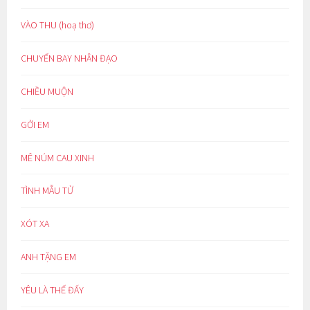
VÀO THU (hoạ thơ)
CHUYẾN BAY NHÂN ĐẠO
CHIỀU MUỘN
GỞI EM
MÊ NÚM CAU XINH
TÌNH MẪU TỬ
XÓT XA
ANH TẶNG EM
YÊU LÀ THẾ ĐẤY