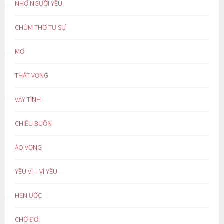
NHỚ NGƯỜI YÊU
CHÙM THƠ TỰ SỰ
MƠ
THẤT VỌNG
VAY TÌNH
CHIỀU BUỒN
ẢO VỌNG
YÊU VÌ – VÌ YÊU
HẸN ƯỚC
CHỜ ĐỢI