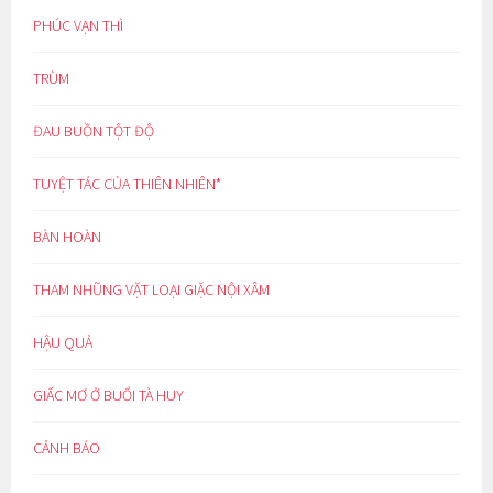
PHÚC VẠN THÌ
TRÙM
ĐAU BUỒN TỘT ĐỘ
TUYỆT TÁC CỦA THIÊN NHIÊN*
BÀN HOÀN
THAM NHŨNG VẶT LOẠI GIẶC NỘI XÂM
HẬU QUẢ
GIẤC MƠ Ở BUỔI TÀ HUY
CẢNH BÁO