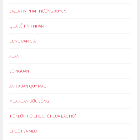
VALENTIN PHẢI THƯỜNG XUYÊN
QUÀ LỄ TÌNH NHÂN
CÙNG BẠN GIÀ
XUÂN
VỢ NGOAN
ÁNH XUÂN QUÝ MÃO
MÙA XUÂN ƯỚC VỌNG
TIẾP LỜI THƠ CHÚC TẾT CỦA BÁC HỒ*
CHUỘT VÀ MÈO