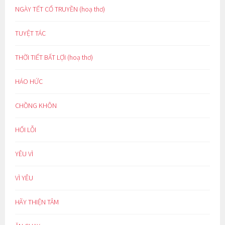
NGÀY TẾT CỔ TRUYỀN (hoạ thơ)
TUYỆT TÁC
THỜI TIẾT BẤT LỢI (hoạ thơ)
HÁO HỨC
CHỒNG KHÔN
HỐI LỖI
YÊU VÌ
VÌ YÊU
HÃY THIỆN TÂM