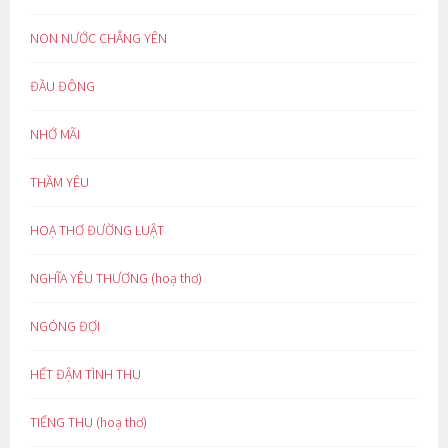
NON NƯỚC CHẲNG YÊN
ĐẦU ĐÔNG
NHỚ MÃI
THẦM YÊU
HOẠ THƠ ĐƯỜNG LUẬT
NGHĨA YÊU THƯƠNG (hoạ thơ)
NGÓNG ĐỢI
HẾT ĐẬM TÌNH THU
TIẾNG THU (hoạ thơ)