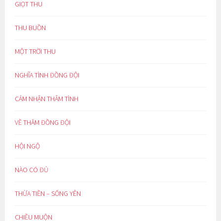
GIỌT THU
THU BUỒN
MỘT TRỜI THU
NGHĨA TÌNH ĐỒNG ĐỘI
CẢM NHẬN THÂM TÌNH
VỀ THĂM ĐỒNG ĐỘI
HỘI NGỘ
NÀO CÓ ĐỦ
THỪA TIỀN – SỐNG YÊN
CHIỀU MUỘN