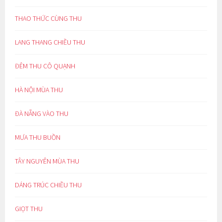
THAO THỨC CÙNG THU
LANG THANG CHIỀU THU
ĐÊM THU CÔ QUẠNH
HÀ NỘI MÙA THU
ĐÀ NẴNG VÀO THU
MƯA THU BUỒN
TÂY NGUYÊN MÙA THU
DÁNG TRÚC CHIỀU THU
GIỌT THU