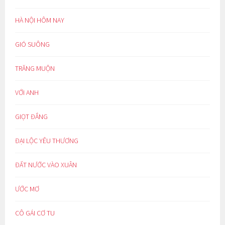
HÀ NỘI HÔM NAY
GIÓ SUÔNG
TRĂNG MUỘN
VỚI ANH
GIỌT ĐẮNG
ĐẠI LỘC YÊU THƯƠNG
ĐẤT NƯỚC VÀO XUÂN
ƯỚC MƠ
CÔ GÁI CƠ TU