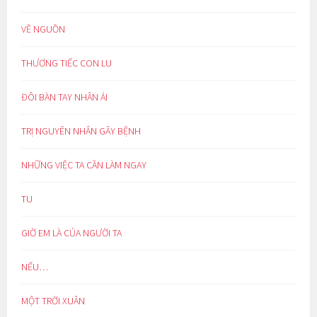
VỀ NGUỒN
THƯƠNG TIẾC CON LU
ĐÔI BÀN TAY NHÂN ÁI
TRỊ NGUYÊN NHÂN GÂY BỆNH
NHỮNG VIỆC TA CẦN LÀM NGAY
TU
GIỜ EM LÀ CỦA NGƯỜI TA
NẾU…
MỘT TRỜI XUÂN