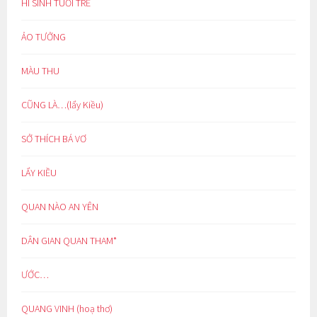
HI SINH TUỔI TRẺ
ẢO TƯỞNG
MÀU THU
CŨNG LÀ…(lẩy Kiều)
SỞ THÍCH BÁ VƠ
LẨY KIỀU
QUAN NÀO AN YÊN
DÂN GIAN QUAN THAM*
ƯỚC…
QUANG VINH (hoạ thơ)