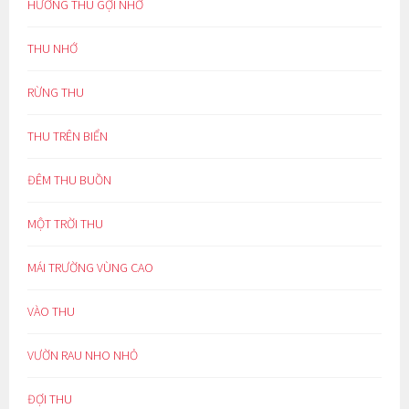
HƯƠNG THU GỢI NHỚ
THU NHỚ
RỪNG THU
THU TRÊN BIỂN
ĐÊM THU BUỒN
MỘT TRỜI THU
MÁI TRƯỜNG VÙNG CAO
VÀO THU
VƯỜN RAU NHO NHỎ
ĐỢI THU