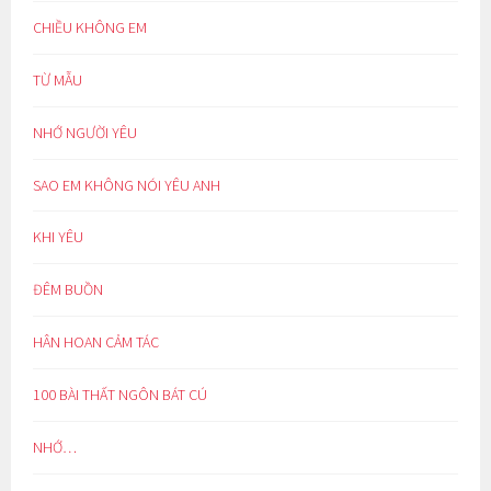
CHIỀU KHÔNG EM
TỪ MẪU
NHỚ NGƯỜI YÊU
SAO EM KHÔNG NÓI YÊU ANH
KHI YÊU
ĐÊM BUỒN
HÂN HOAN CẢM TÁC
100 BÀI THẤT NGÔN BÁT CÚ
NHỚ…