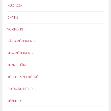
NUÔI CON
CHA MẸ
VỢ CHỒNG
NẮNG MIỀN TRUNG
MƯA MIỀN TRUNG
THAM NHŨNG
XÚI HỌC SINH NÓI DỐI
ĐU ĐÚ ĐÙ ĐŨ ĐỦ…
TIỄN THU