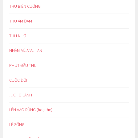
THU BIÊN CƯƠNG
THU ẢM ĐẠM
THU NHỚ
NHÂN MÙA VU LAN
PHÚT ĐẦU THU
CUỘC ĐỜI
…CHO LÀNH
LẺN VÀO RỪNG (hoạ thơ)
LẼ SỐNG