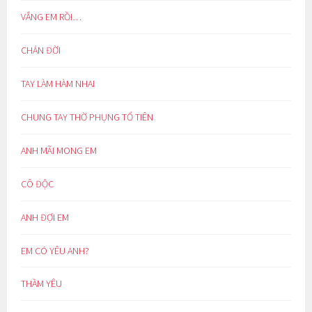
VẮNG EM RỒI…
CHÁN ĐỜI
TAY LÀM HÀM NHAI
CHUNG TAY THỜ PHỤNG TỔ TIÊN
ANH MÃI MONG EM
CÔ ĐỘC
ANH ĐỢI EM
EM CÓ YÊU ANH?
THẦM YÊU