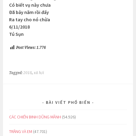
Có biết vụ này chưa
Đã bảy năm rồi đấy
Ra tay cho nó chừa
6/11/2018
Tú Sụn
Post Views:
1.776
Tagged:
2018
,
xã hội
BÀI VIẾT PHỔ BIẾN
CÁC CHIẾN BINH DŨNG MÃNH
(54.926)
TRĂNG VÀ EM
(47.701)