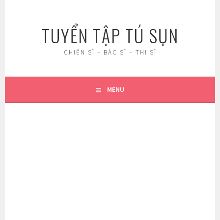
Skip
to
TUYỂN TẬP TÚ SỤN
content
CHIẾN SĨ – BÁC SĨ – THI SĨ
MENU