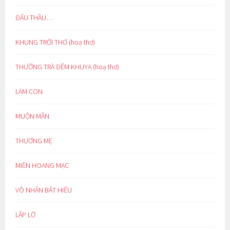
ĐẤU THẦU…
KHUNG TRỜI THƠ (hoạ thơ)
THƯỞNG TRÀ ĐÊM KHUYA (hoạ thơ)
LÀM CON
MUỘN MẰN
THƯƠNG MẸ
MIỀN HOANG MẠC
VÔ NHÂN BẤT HIẾU
LẬP LỜ