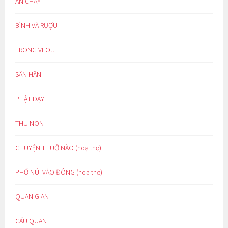
ĂN CHAY
BÌNH VÀ RƯỢU
TRONG VEO…
SÂN HẬN
PHẬT DẠY
THU NON
CHUYỆN THUỞ NÀO (hoạ thơ)
PHỐ NÚI VÀO ĐÔNG (hoạ thơ)
QUAN GIAN
CẨU QUAN