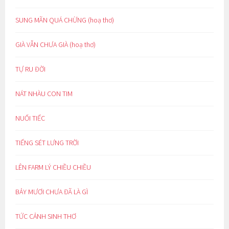
SUNG MÃN QUÁ CHỪNG (hoạ thơ)
GIÀ VẪN CHƯA GIÀ (hoạ thơ)
TỰ RU ĐỜI
NÁT NHÀU CON TIM
NUỐI TIẾC
TIẾNG SÉT LƯNG TRỜI
LÊN FARM LÝ CHIỀU CHIỀU
BẢY MƯƠI CHƯA ĐÃ LÀ GÌ
TỨC CẢNH SINH THƠ