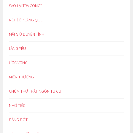
SAO LẠI TRA CÒNG*
NÉT ĐẸP LÀNG QUÊ
MÃI GIỮ DUYÊN TÌNH
LÀNG YÊU
ƯỚC VỌNG
MIỀN THƯƠNG
CHÙM THƠ THẤT NGÔN TỨ CÚ
NHỚ TIẾC
ĐẮNG ĐÓT