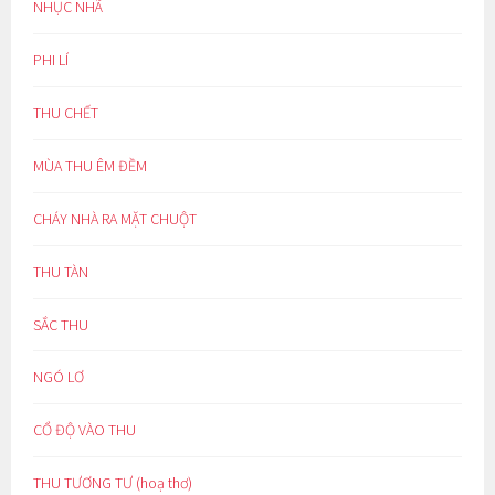
NHỤC NHÃ
PHI LÍ
THU CHẾT
MÙA THU ÊM ĐỀM
CHÁY NHÀ RA MẶT CHUỘT
THU TÀN
SẮC THU
NGÓ LƠ
CỔ ĐỘ VÀO THU
THU TƯƠNG TƯ (hoạ thơ)