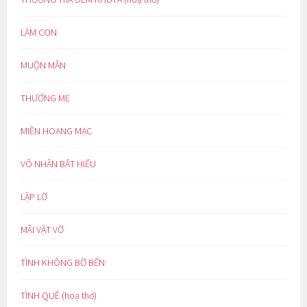
LÀM CON
MUỘN MẰN
THƯƠNG MẸ
MIỀN HOANG MẠC
VÔ NHÂN BẤT HIẾU
LẬP LỜ
MÃI VẬT VỜ
TÌNH KHÔNG BỜ BẾN
TÌNH QUÊ (hoạ thơ)