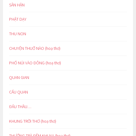
SÂN HẬN
PHẬT DẠY
THU NON
CHUYỆN THUỞ NÀO (hoạ thơ)
PHỐ NÚI VÀO ĐÔNG (hoạ thơ)
QUAN GIAN
CẨU QUAN
ĐẤU THẦU…
KHUNG TRỜI THƠ (hoạ thơ)
THƯỞNG TRÀ ĐÊM KHUYA (hoạ thơ)