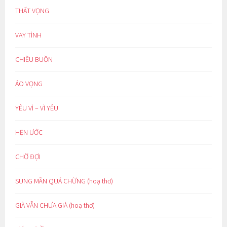
THẤT VỌNG
VAY TÌNH
CHIỀU BUỒN
ẢO VỌNG
YÊU VÌ – VÌ YÊU
HẸN ƯỚC
CHỜ ĐỢI
SUNG MÃN QUÁ CHỪNG (hoạ thơ)
GIÀ VẪN CHƯA GIÀ (hoạ thơ)