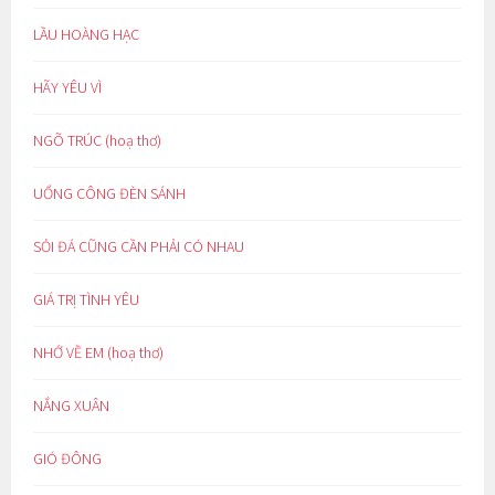
LẦU HOÀNG HẠC
HÃY YÊU VÌ
NGÕ TRÚC (hoạ thơ)
UỔNG CÔNG ĐÈN SÁNH
SỎI ĐÁ CŨNG CẦN PHẢI CÓ NHAU
GIÁ TRỊ TÌNH YÊU
NHỚ VỀ EM (hoạ thơ)
NẮNG XUÂN
GIÓ ĐÔNG