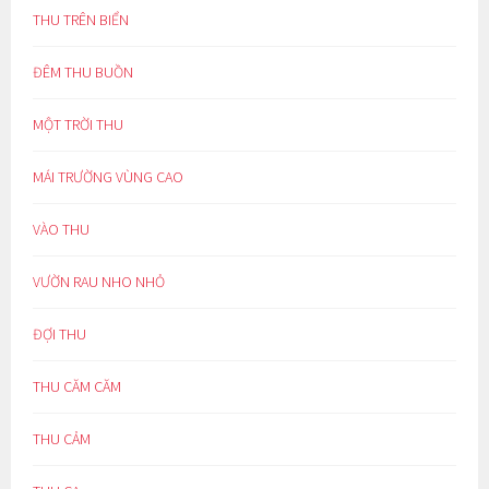
THU TRÊN BIỂN
ĐÊM THU BUỒN
MỘT TRỜI THU
MÁI TRƯỜNG VÙNG CAO
VÀO THU
VƯỜN RAU NHO NHỎ
ĐỢI THU
THU CĂM CĂM
THU CẢM