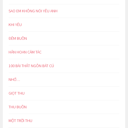
SAO EM KHÔNG NÓI YÊU ANH
KHI YÊU
ĐÊM BUỒN
HÂN HOAN CẢM TÁC
100 BÀI THẤT NGÔN BÁT CÚ
NHỚ…
GIỌT THU
THU BUỒN
MỘT TRỜI THU