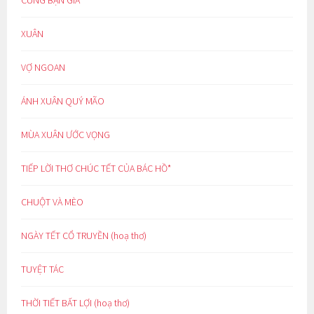
CÙNG BẠN GIÀ
XUÂN
VỢ NGOAN
ÁNH XUÂN QUÝ MÃO
MÙA XUÂN ƯỚC VỌNG
TIẾP LỜI THƠ CHÚC TẾT CỦA BÁC HỒ*
CHUỘT VÀ MÈO
NGÀY TẾT CỔ TRUYỀN (hoạ thơ)
TUYỆT TÁC
THỜI TIẾT BẤT LỢI (hoạ thơ)