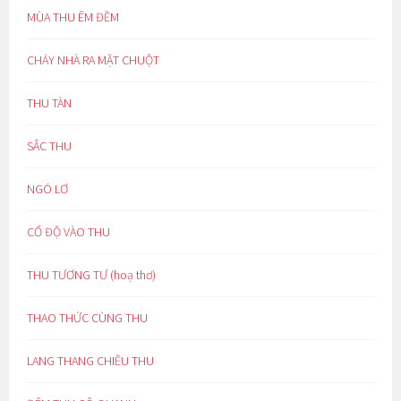
MÙA THU ÊM ĐỀM
CHÁY NHÀ RA MẶT CHUỘT
THU TÀN
SẮC THU
NGÓ LƠ
CỔ ĐỘ VÀO THU
THU TƯƠNG TƯ (hoạ thơ)
THAO THỨC CÙNG THU
LANG THANG CHIỀU THU