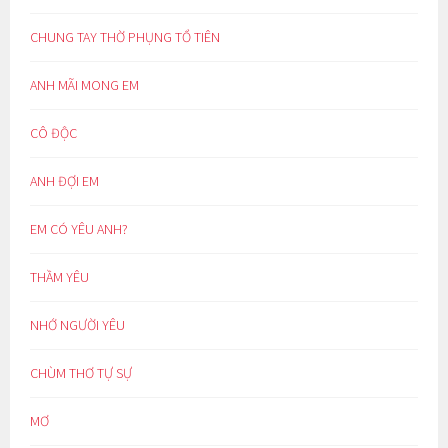
CHUNG TAY THỜ PHỤNG TỔ TIÊN
ANH MÃI MONG EM
CÔ ĐỘC
ANH ĐỢI EM
EM CÓ YÊU ANH?
THẦM YÊU
NHỚ NGƯỜI YÊU
CHÙM THƠ TỰ SỰ
MƠ