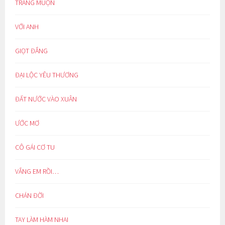
TRĂNG MUỘN
VỚI ANH
GIỌT ĐẮNG
ĐẠI LỘC YÊU THƯƠNG
ĐẤT NƯỚC VÀO XUÂN
ƯỚC MƠ
CÔ GÁI CƠ TU
VẮNG EM RỒI…
CHÁN ĐỜI
TAY LÀM HÀM NHAI