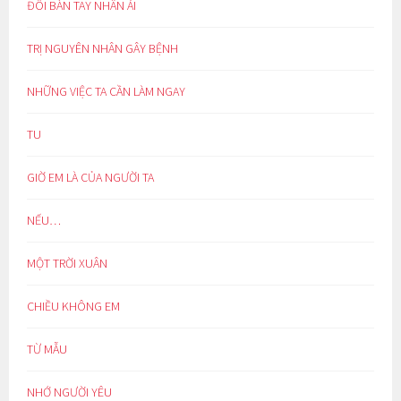
ĐÔI BÀN TAY NHÂN ÁI
TRỊ NGUYÊN NHÂN GÂY BỆNH
NHỮNG VIỆC TA CẦN LÀM NGAY
TU
GIỜ EM LÀ CỦA NGƯỜI TA
NẾU…
MỘT TRỜI XUÂN
CHIỀU KHÔNG EM
TỪ MẪU
NHỚ NGƯỜI YÊU