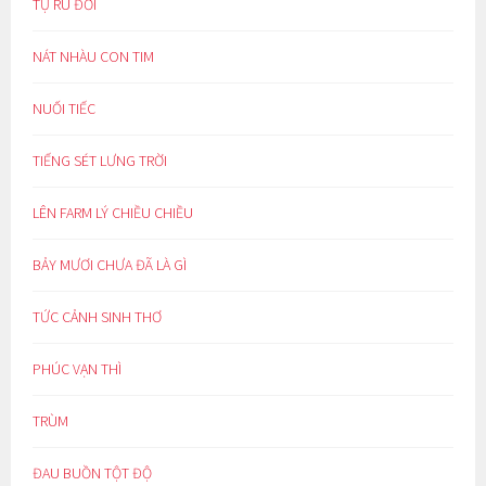
TỰ RU ĐỜI
NÁT NHÀU CON TIM
NUỐI TIẾC
TIẾNG SÉT LƯNG TRỜI
LÊN FARM LÝ CHIỀU CHIỀU
BẢY MƯƠI CHƯA ĐÃ LÀ GÌ
TỨC CẢNH SINH THƠ
PHÚC VẠN THÌ
TRÙM
ĐAU BUỒN TỘT ĐỘ