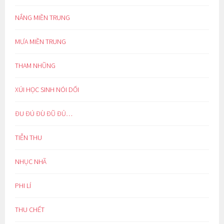
NẮNG MIỀN TRUNG
MƯA MIỀN TRUNG
THAM NHŨNG
XÚI HỌC SINH NÓI DỐI
ĐU ĐÚ ĐÙ ĐŨ ĐỦ…
TIỄN THU
NHỤC NHÃ
PHI LÍ
THU CHẾT