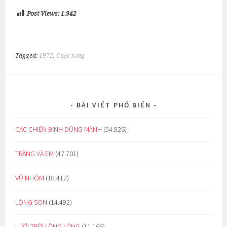
Post Views:
1.942
Tagged:
1972
,
Cuộc sống
BÀI VIẾT PHỔ BIẾN
CÁC CHIẾN BINH DŨNG MÃNH
(54.926)
TRĂNG VÀ EM
(47.701)
VŨ NHÔM
(18.412)
LÒNG SON
(14.492)
LƯỚI TRỜI LỒNG LỘNG
(11.166)