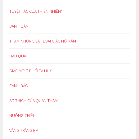
TUYỆT TÁC CỦA THIÊN NHIÊN*
BÀN HOÀN
THAM NHŨNG VẶT LOẠI GIẶC NỘI XÂM
HẬU QUẢ
GIẤC MƠ Ở BUỔI TÀ HUY
CẢNH BÁO
SỞ THÍCH CỦA QUAN THAM
NUÔNG CHIỀU
VẦNG TRĂNG EM