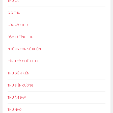
THU CA
GIÓ THU
CÚC VÀO THU
ĐẬM HƯƠNG THU
NHỮNG CON SỐ BUỒN
CÁNH CÒ CHIỀU THU
THU DIỆN KIẾN
THU BIÊN CƯƠNG
THU ẢM ĐẠM
THU NHỚ