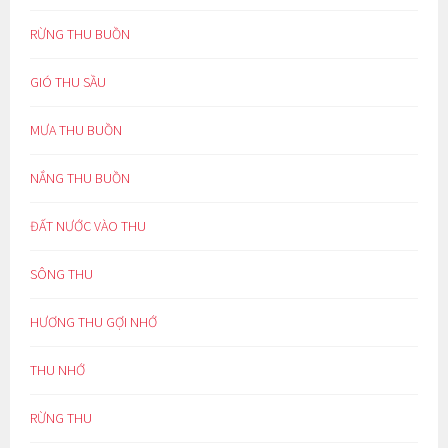
RỪNG THU BUỒN
GIÓ THU SẦU
MƯA THU BUỒN
NẮNG THU BUỒN
ĐẤT NƯỚC VÀO THU
SÔNG THU
HƯƠNG THU GỢI NHỚ
THU NHỚ
RỪNG THU