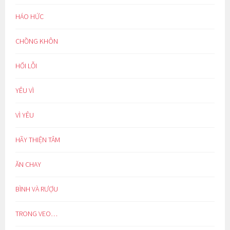
HÁO HỨC
CHỒNG KHÔN
HỐI LỖI
YÊU VÌ
VÌ YÊU
HÃY THIỆN TÂM
ĂN CHAY
BÌNH VÀ RƯỢU
TRONG VEO…