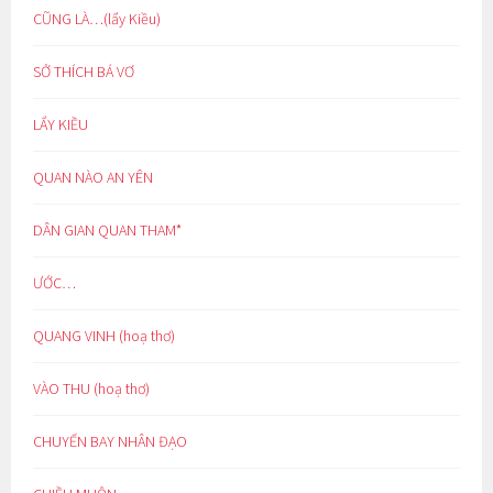
CŨNG LÀ…(lẩy Kiều)
SỞ THÍCH BÁ VƠ
LẨY KIỀU
QUAN NÀO AN YÊN
DÂN GIAN QUAN THAM*
ƯỚC…
QUANG VINH (hoạ thơ)
VÀO THU (hoạ thơ)
CHUYẾN BAY NHÂN ĐẠO