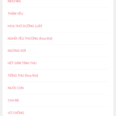
NHỚ MÃI
THẦM YÊU
HOẠ THƠ ĐƯỜNG LUẬT
NGHĨA YÊU THƯƠNG (hoạ thơ)
NGÓNG ĐỢI
HẾT ĐẬM TÌNH THU
TIẾNG THU (hoạ thơ)
NUÔI CON
CHA MẸ
VỢ CHỒNG