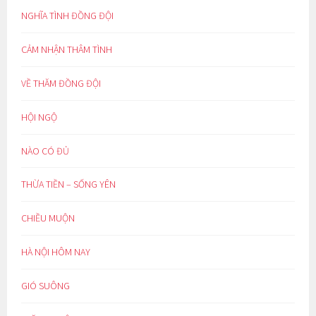
NGHĨA TÌNH ĐỒNG ĐỘI
CẢM NHẬN THÂM TÌNH
VỀ THĂM ĐỒNG ĐỘI
HỘI NGỘ
NÀO CÓ ĐỦ
THỪA TIỀN – SỐNG YÊN
CHIỀU MUỘN
HÀ NỘI HÔM NAY
GIÓ SUÔNG