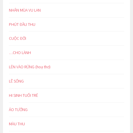
NHÂN MÙA VU LAN
PHÚT ĐẦU THU
CUỘC ĐỜI
…CHO LÀNH
LẺN VÀO RỪNG (hoạ thơ)
LẼ SỐNG
HI SINH TUỔI TRẺ
ẢO TƯỞNG
MÀU THU