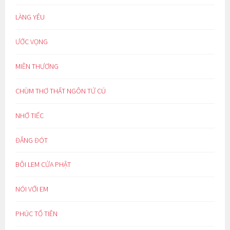
LÀNG YÊU
ƯỚC VỌNG
MIỀN THƯƠNG
CHÙM THƠ THẤT NGÔN TỨ CÚ
NHỚ TIẾC
ĐẮNG ĐÓT
BÔI LEM CỬA PHẬT
NÓI VỚI EM
PHÚC TỔ TIÊN