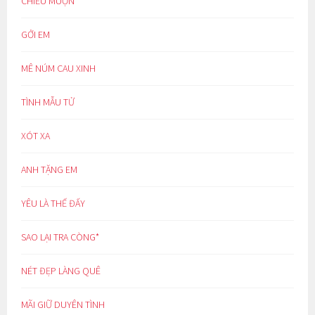
CHIỀU MUỘN
GỞI EM
MÊ NÚM CAU XINH
TÌNH MẪU TỬ
XÓT XA
ANH TẶNG EM
YÊU LÀ THẾ ĐẤY
SAO LẠI TRA CÒNG*
NÉT ĐẸP LÀNG QUÊ
MÃI GIỮ DUYÊN TÌNH