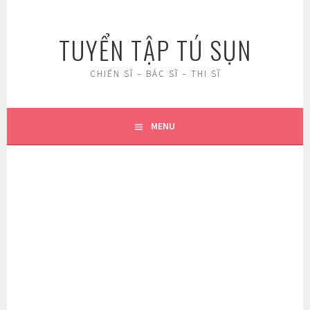
Skip
to
TUYỂN TẬP TÚ SỤN
content
CHIẾN SĨ – BÁC SĨ – THI SĨ
MENU