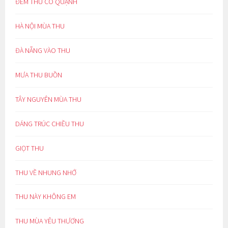
ĐÊM THU CÔ QUẠNH
HÀ NỘI MÙA THU
ĐÀ NẴNG VÀO THU
MƯA THU BUỒN
TÂY NGUYÊN MÙA THU
DÁNG TRÚC CHIỀU THU
GIỌT THU
THU VỀ NHUNG NHỚ
THU NÀY KHÔNG EM
THU MÙA YÊU THƯƠNG