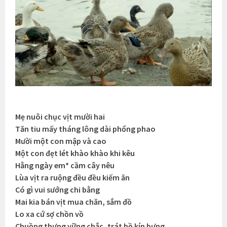
Mẹ nuôi chục vịt mười hai
Tăn tiu mấy tháng lông dài phổng phao
Mười một con mập và cao
Một con đẹt lét khào khào khi kêu
Hằng ngày em* cầm cây nêu
Lùa vịt ra ruộng đều đều kiếm ăn
Có gì vui sướng chi bằng
Mai kia bán vịt mua chăn, sắm đồ
Lo xa cứ sợ chồn vồ
Chuồng thưng vững chắc, trát hồ kín bưng