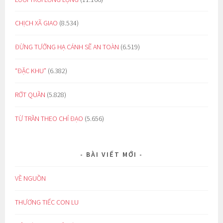
CHỊCH XÃ GIAO
(8.534)
ĐỪNG TƯỞNG HẠ CÁNH SẼ AN TOÀN
(6.519)
“ĐẶC KHU”
(6.382)
RỚT QUẦN
(5.828)
TỪ TRẦN THEO CHỈ ĐẠO
(5.656)
BÀI VIẾT MỚI
VỀ NGUỒN
THƯƠNG TIẾC CON LU