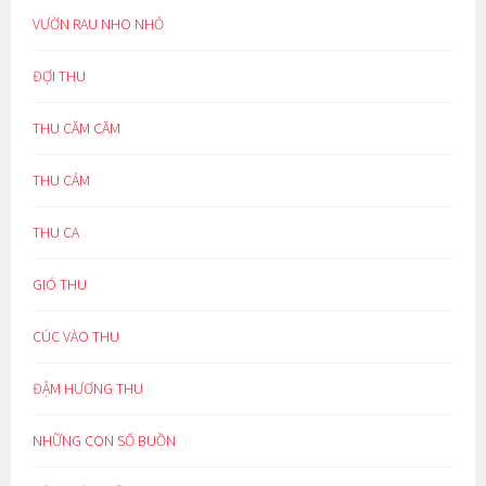
VƯỜN RAU NHO NHỎ
ĐỢI THU
THU CĂM CĂM
THU CẢM
THU CA
GIÓ THU
CÚC VÀO THU
ĐẬM HƯƠNG THU
NHỮNG CON SỐ BUỒN