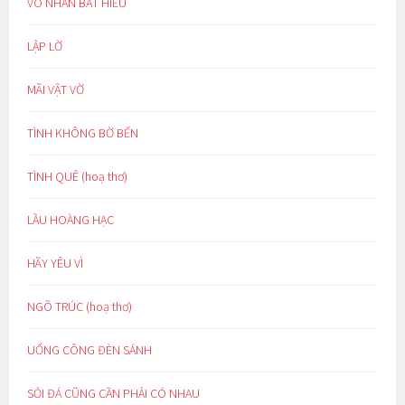
VÔ NHÂN BẤT HIẾU
LẬP LỜ
MÃI VẬT VỜ
TÌNH KHÔNG BỜ BẾN
TÌNH QUÊ (hoạ thơ)
LẦU HOÀNG HẠC
HÃY YÊU VÌ
NGÕ TRÚC (hoạ thơ)
UỔNG CÔNG ĐÈN SÁNH
SỎI ĐÁ CŨNG CẦN PHẢI CÓ NHAU