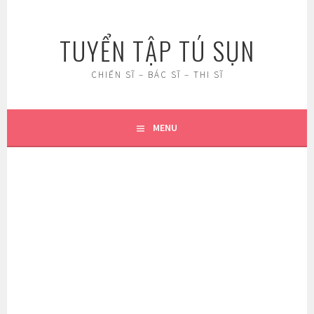
Skip
to
TUYỂN TẬP TÚ SỤN
content
CHIẾN SĨ – BÁC SĨ – THI SĨ
MENU