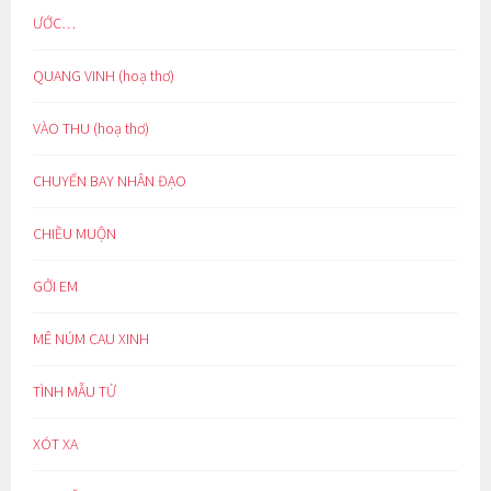
ƯỚC…
QUANG VINH (hoạ thơ)
VÀO THU (hoạ thơ)
CHUYẾN BAY NHÂN ĐẠO
CHIỀU MUỘN
GỞI EM
MÊ NÚM CAU XINH
TÌNH MẪU TỬ
XÓT XA