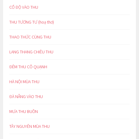
CỔ ĐỘ VÀO THU
THU TƯƠNG TƯ (hoạ thơ)
THAO THỨC CÙNG THU
LANG THANG CHIỀU THU
ĐÊM THU CÔ QUẠNH
HÀ NỘI MÙA THU
ĐÀ NẴNG VÀO THU
MƯA THU BUỒN
TÂY NGUYÊN MÙA THU