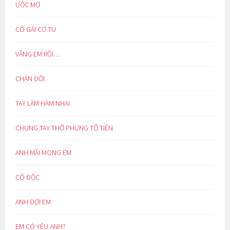
ƯỚC MƠ
CÔ GÁI CƠ TU
VẮNG EM RỒI…
CHÁN ĐỜI
TAY LÀM HÀM NHAI
CHUNG TAY THỜ PHỤNG TỔ TIÊN
ANH MÃI MONG EM
CÔ ĐỘC
ANH ĐỢI EM
EM CÓ YÊU ANH?