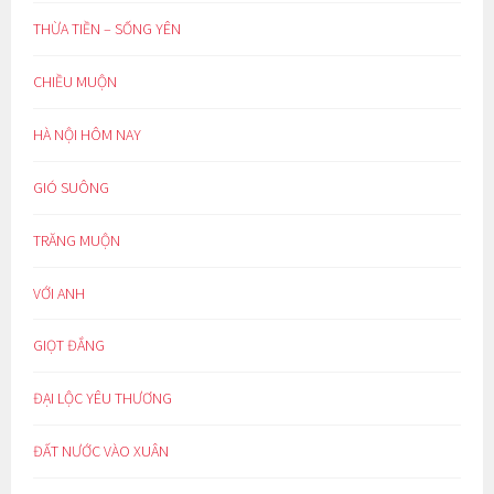
THỪA TIỀN – SỐNG YÊN
CHIỀU MUỘN
HÀ NỘI HÔM NAY
GIÓ SUÔNG
TRĂNG MUỘN
VỚI ANH
GIỌT ĐẮNG
ĐẠI LỘC YÊU THƯƠNG
ĐẤT NƯỚC VÀO XUÂN