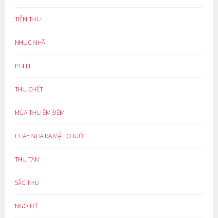
TIỄN THU
NHỤC NHÃ
PHI LÍ
THU CHẾT
MÙA THU ÊM ĐỀM
CHÁY NHÀ RA MẶT CHUỘT
THU TÀN
SẮC THU
NGÓ LƠ