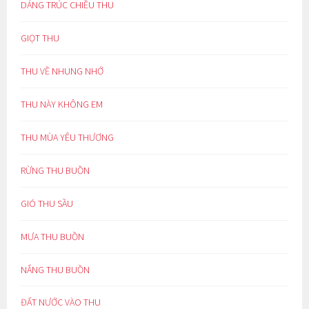
DÁNG TRÚC CHIỀU THU
GIỌT THU
THU VỀ NHUNG NHỚ
THU NÀY KHÔNG EM
THU MÙA YÊU THƯƠNG
RỪNG THU BUỒN
GIÓ THU SẦU
MƯA THU BUỒN
NẮNG THU BUỒN
ĐẤT NƯỚC VÀO THU