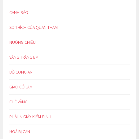
CẢNH BÁO
SỞ THÍCH CỦA QUAN THAM
NUÔNG CHIỀU
VẦNG TRĂNG EM
BỒ CÔNG ANH
GIẢO CỔ LAM
CHÈ VẰNG
PHẢI IN GIẤY KIỂM ĐỊNH
HOÁ BỊ CAN