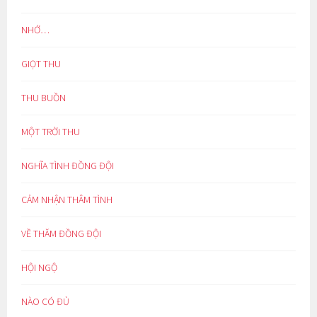
NHỚ…
GIỌT THU
THU BUỒN
MỘT TRỜI THU
NGHĨA TÌNH ĐỒNG ĐỘI
CẢM NHẬN THÂM TÌNH
VỀ THĂM ĐỒNG ĐỘI
HỘI NGỘ
NÀO CÓ ĐỦ