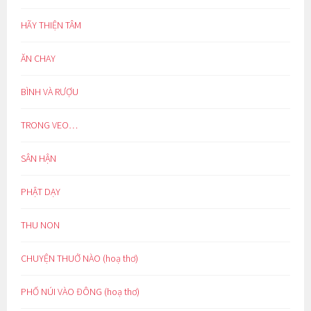
HÃY THIỆN TÂM
ĂN CHAY
BÌNH VÀ RƯỢU
TRONG VEO…
SÂN HẬN
PHẬT DẠY
THU NON
CHUYỆN THUỞ NÀO (hoạ thơ)
PHỐ NÚI VÀO ĐÔNG (hoạ thơ)