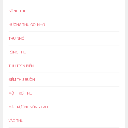
SÔNG THU
HƯƠNG THU GỢI NHỚ
THU NHỚ
RỪNG THU
THU TRÊN BIỂN
ĐÊM THU BUỒN
MỘT TRỜI THU
MÁI TRƯỜNG VÙNG CAO
VÀO THU