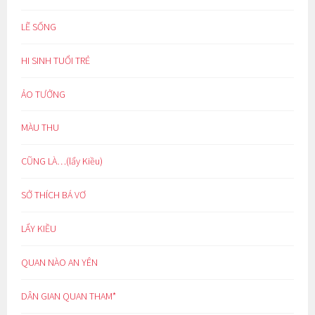
LẼ SỐNG
HI SINH TUỔI TRẺ
ẢO TƯỞNG
MÀU THU
CŨNG LÀ…(lẩy Kiều)
SỞ THÍCH BÁ VƠ
LẨY KIỀU
QUAN NÀO AN YÊN
DÂN GIAN QUAN THAM*