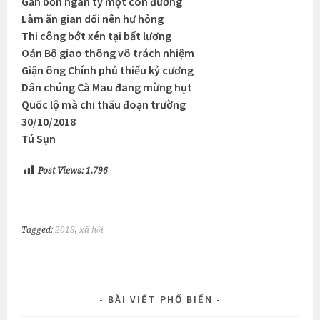
Gần bốn ngàn tỷ một con đường
Làm ăn gian dối nên hư hỏng
Thi công bớt xén tại bất lương
Oán Bộ giao thông vô trách nhiệm
Giận ông Chính phủ thiếu kỷ cương
Dân chúng Cà Mau đang mừng hụt
Quốc lộ mà chi thấu đoạn trường
30/10/2018
Tú Sụn
Post Views:
1.796
Tagged:
2018
,
xã hội
BÀI VIẾT PHỔ BIẾN