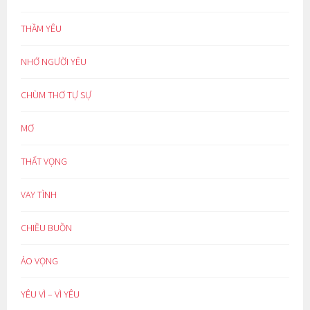
THẦM YÊU
NHỚ NGƯỜI YÊU
CHÙM THƠ TỰ SỰ
MƠ
THẤT VỌNG
VAY TÌNH
CHIỀU BUỒN
ẢO VỌNG
YÊU VÌ – VÌ YÊU