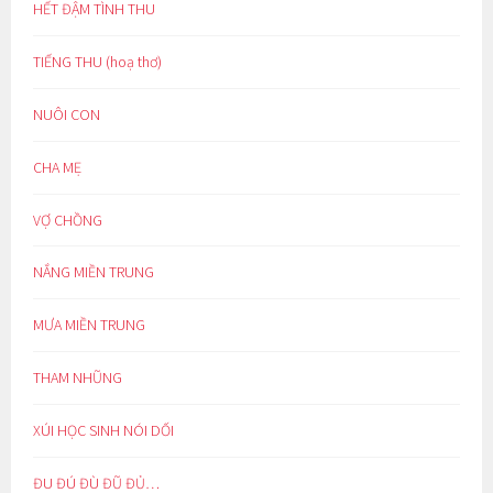
HẾT ĐẬM TÌNH THU
TIẾNG THU (hoạ thơ)
NUÔI CON
CHA MẸ
VỢ CHỒNG
NẮNG MIỀN TRUNG
MƯA MIỀN TRUNG
THAM NHŨNG
XÚI HỌC SINH NÓI DỐI
ĐU ĐÚ ĐÙ ĐŨ ĐỦ…