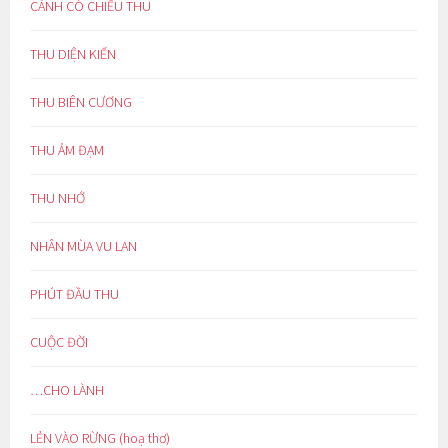
CÁNH CÒ CHIỀU THU
THU DIỆN KIẾN
THU BIÊN CƯƠNG
THU ẢM ĐẠM
THU NHỚ
NHÂN MÙA VU LAN
PHÚT ĐẦU THU
CUỘC ĐỜI
…CHO LÀNH
LẺN VÀO RỪNG (hoạ thơ)