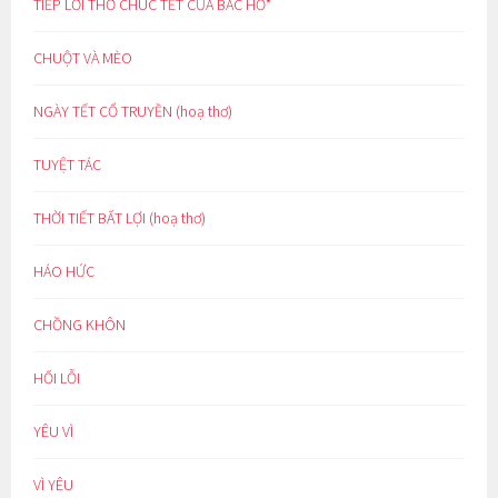
TIẾP LỜI THƠ CHÚC TẾT CỦA BÁC HỒ*
CHUỘT VÀ MÈO
NGÀY TẾT CỔ TRUYỀN (hoạ thơ)
TUYỆT TÁC
THỜI TIẾT BẤT LỢI (hoạ thơ)
HÁO HỨC
CHỒNG KHÔN
HỐI LỖI
YÊU VÌ
VÌ YÊU