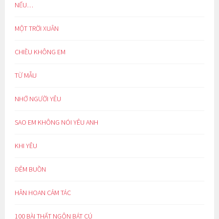
NẾU…
MỘT TRỜI XUÂN
CHIỀU KHÔNG EM
TỪ MẪU
NHỚ NGƯỜI YÊU
SAO EM KHÔNG NÓI YÊU ANH
KHI YÊU
ĐÊM BUỒN
HÂN HOAN CẢM TÁC
100 BÀI THẤT NGÔN BÁT CÚ