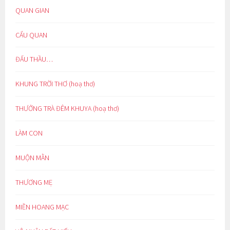
QUAN GIAN
CẨU QUAN
ĐẤU THẦU…
KHUNG TRỜI THƠ (hoạ thơ)
THƯỞNG TRÀ ĐÊM KHUYA (hoạ thơ)
LÀM CON
MUỘN MẰN
THƯƠNG MẸ
MIỀN HOANG MẠC