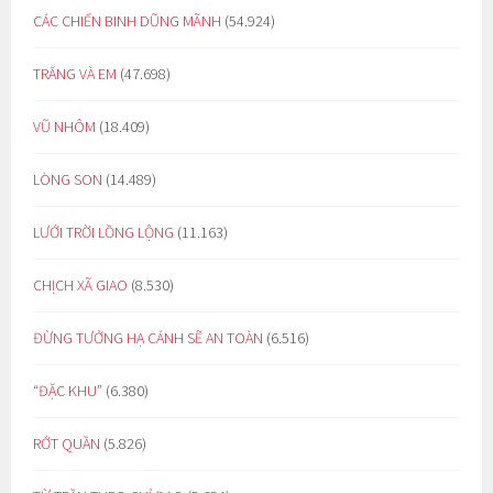
CÁC CHIẾN BINH DŨNG MÃNH
(54.924)
TRĂNG VÀ EM
(47.698)
VŨ NHÔM
(18.409)
LÒNG SON
(14.489)
LƯỚI TRỜI LỒNG LỘNG
(11.163)
CHỊCH XÃ GIAO
(8.530)
ĐỪNG TƯỞNG HẠ CÁNH SẼ AN TOÀN
(6.516)
“ĐẶC KHU”
(6.380)
RỚT QUẦN
(5.826)