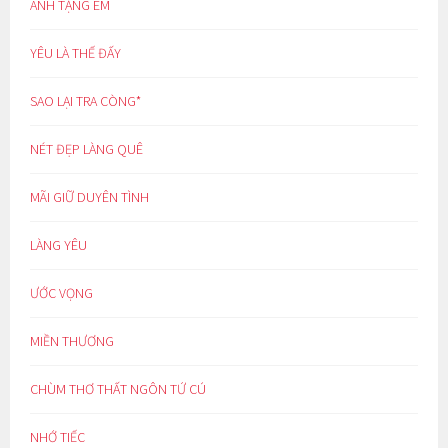
ANH TẶNG EM
YÊU LÀ THẾ ĐẤY
SAO LẠI TRA CÒNG*
NÉT ĐẸP LÀNG QUÊ
MÃI GIỮ DUYÊN TÌNH
LÀNG YÊU
ƯỚC VỌNG
MIỀN THƯƠNG
CHÙM THƠ THẤT NGÔN TỨ CÚ
NHỚ TIẾC