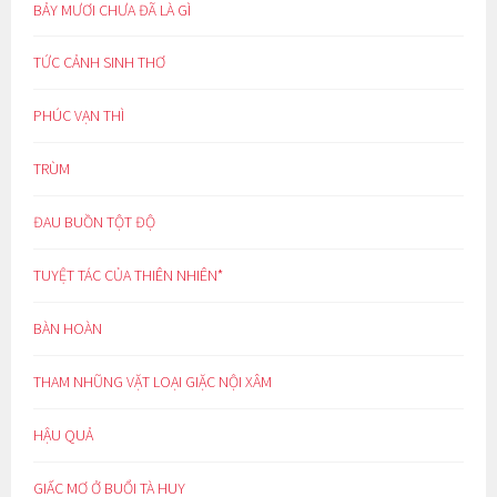
BẢY MƯƠI CHƯA ĐÃ LÀ GÌ
TỨC CẢNH SINH THƠ
PHÚC VẠN THÌ
TRÙM
ĐAU BUỒN TỘT ĐỘ
TUYỆT TÁC CỦA THIÊN NHIÊN*
BÀN HOÀN
THAM NHŨNG VẶT LOẠI GIẶC NỘI XÂM
HẬU QUẢ
GIẤC MƠ Ở BUỔI TÀ HUY