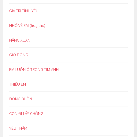
GIÁ TRỊ TÌNH YÊU
NHỚ VỀ EM (hoạ thơ)
NẮNG XUÂN
GIÓ ĐÔNG
EM LUÔN Ở TRONG TIM ANH
THIẾU EM
ĐÔNG BUỒN
CON ĐI LẤY CHỒNG
YÊU THẦM