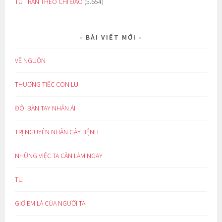
TỪ TRẦN THEO CHỈ ĐẠO
(5.654)
BÀI VIẾT MỚI
VỀ NGUỒN
THƯƠNG TIẾC CON LU
ĐÔI BÀN TAY NHÂN ÁI
TRỊ NGUYÊN NHÂN GÂY BỆNH
NHỮNG VIỆC TA CẦN LÀM NGAY
TU
GIỜ EM LÀ CỦA NGƯỜI TA