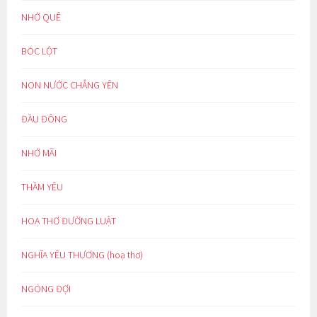
NHỚ QUÊ
BÓC LỘT
NON NƯỚC CHẲNG YÊN
ĐẦU ĐÔNG
NHỚ MÃI
THẦM YÊU
HOẠ THƠ ĐƯỜNG LUẬT
NGHĨA YÊU THƯƠNG (hoạ thơ)
NGÓNG ĐỢI