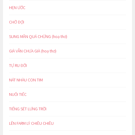
HẸN ƯỚC
CHỜ ĐỢI
SUNG MÃN QUÁ CHỪNG (hoạ thơ)
GIÀ VẪN CHƯA GIÀ (hoạ thơ)
TỰ RU ĐỜI
NÁT NHÀU CON TIM
NUỐI TIẾC
TIẾNG SÉT LƯNG TRỜI
LÊN FARM LÝ CHIỀU CHIỀU