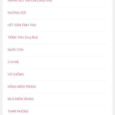
NGHĨA YÊU THƯƠNG (hoạ thơ)
NGÓNG ĐỢI
HẾT ĐẬM TÌNH THU
TIẾNG THU (hoạ thơ)
NUÔI CON
CHA MẸ
VỢ CHỒNG
NẮNG MIỀN TRUNG
MƯA MIỀN TRUNG
THAM NHŨNG