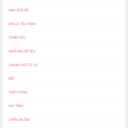
ANH ĐỢI EM
EM CÓ YÊU ANH?
THẦM YÊU
NHỚ NGƯỜI YÊU
CHÙM THƠ TỰ SỰ
MƠ
THẤT VỌNG
VAY TÌNH
CHIỀU BUỒN