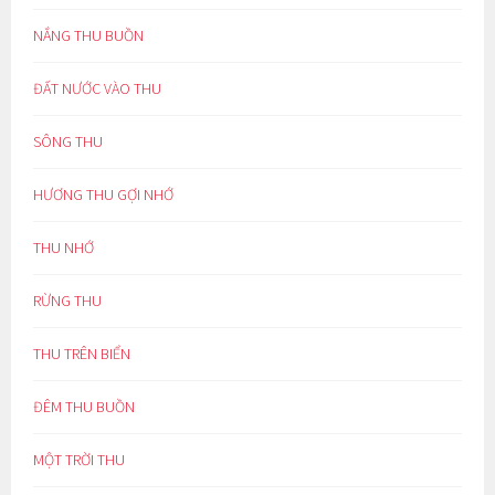
NẮNG THU BUỒN
ĐẤT NƯỚC VÀO THU
SÔNG THU
HƯƠNG THU GỢI NHỚ
THU NHỚ
RỪNG THU
THU TRÊN BIỂN
ĐÊM THU BUỒN
MỘT TRỜI THU