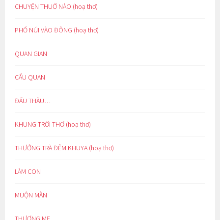
CHUYỆN THUỞ NÀO (hoạ thơ)
PHỐ NÚI VÀO ĐÔNG (hoạ thơ)
QUAN GIAN
CẨU QUAN
ĐẤU THẦU…
KHUNG TRỜI THƠ (hoạ thơ)
THƯỞNG TRÀ ĐÊM KHUYA (hoạ thơ)
LÀM CON
MUỘN MẰN
THƯƠNG MẸ