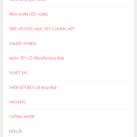
MÙA XUÂN ƯỚC VỌNG
TIẾP LỜI THƠ CHÚC TẾT CỦA BÁC HỒ*
CHUỘT VÀ MÈO
NGÀY TẾT CỔ TRUYỀN (hoạ thơ)
TUYỆT TÁC
THỜI TIẾT BẤT LỢI (hoạ thơ)
HÁO HỨC
CHỒNG KHÔN
HỐI LỖI