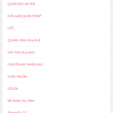
QUAN NÀO AN YÊN
DÂN GIAN QUAN THAM*
ƯỚC…
QUANG VINH (hoạ thơ)
VÀO THU (hoạ thơ)
CHUYẾN BAY NHÂN ĐẠO
CHIỀU MUỘN
GỞI EM
MÊ NÚM CAU XINH
TÌNH MẪU TỬ