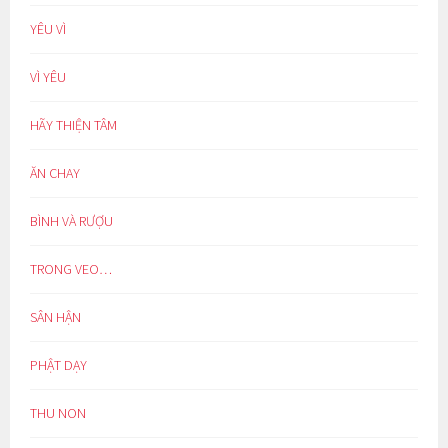
YÊU VÌ
VÌ YÊU
HÃY THIỆN TÂM
ĂN CHAY
BÌNH VÀ RƯỢU
TRONG VEO…
SÂN HẬN
PHẬT DẠY
THU NON