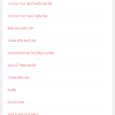
CA DAO TỤC NGỮ HIỆN ĐẠI (tt)
CA DAO TỤC NGỮ HIỆN ĐẠI
BẠN GIÀ HỌP LỚP
XUÂN ĐẾN NHỚ EM
VALENTIN PHẢI THƯỜNG XUYÊN
QUÀ LỄ TÌNH NHÂN
CÙNG BẠN GIÀ
XUÂN
VỢ NGOAN
ÁNH XUÂN QUÝ MÃO