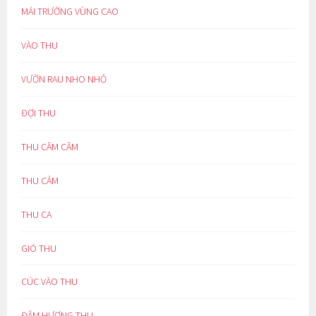
MÁI TRƯỜNG VÙNG CAO
VÀO THU
VƯỜN RAU NHO NHỎ
ĐỢI THU
THU CĂM CĂM
THU CẢM
THU CA
GIÓ THU
CÚC VÀO THU
ĐẬM HƯƠNG THU