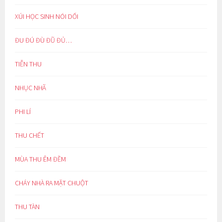
XÚI HỌC SINH NÓI DỐI
ĐU ĐÚ ĐÙ ĐŨ ĐỦ…
TIỄN THU
NHỤC NHÃ
PHI LÍ
THU CHẾT
MÙA THU ÊM ĐỀM
CHÁY NHÀ RA MẶT CHUỘT
THU TÀN