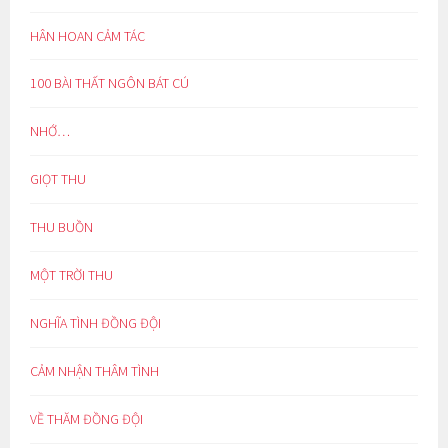
HÂN HOAN CẢM TÁC
100 BÀI THẤT NGÔN BÁT CÚ
NHỚ…
GIỌT THU
THU BUỒN
MỘT TRỜI THU
NGHĨA TÌNH ĐỒNG ĐỘI
CẢM NHẬN THÂM TÌNH
VỀ THĂM ĐỒNG ĐỘI