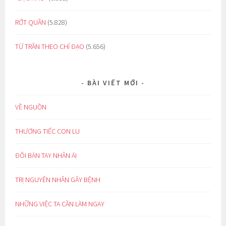
RỚT QUẦN
(5.828)
TỪ TRẦN THEO CHỈ ĐẠO
(5.656)
BÀI VIẾT MỚI
VỀ NGUỒN
THƯƠNG TIẾC CON LU
ĐÔI BÀN TAY NHÂN ÁI
TRỊ NGUYÊN NHÂN GÂY BỆNH
NHỮNG VIỆC TA CẦN LÀM NGAY