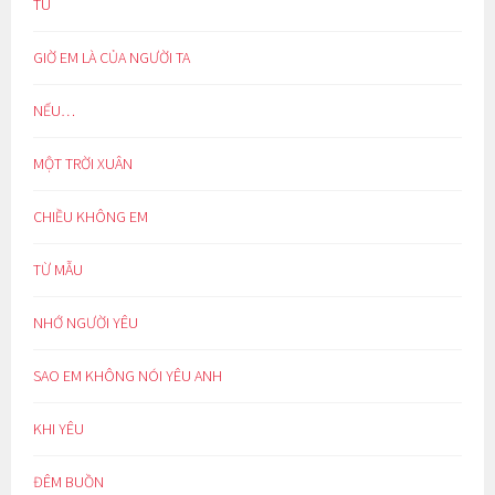
TU
GIỜ EM LÀ CỦA NGƯỜI TA
NẾU…
MỘT TRỜI XUÂN
CHIỀU KHÔNG EM
TỪ MẪU
NHỚ NGƯỜI YÊU
SAO EM KHÔNG NÓI YÊU ANH
KHI YÊU
ĐÊM BUỒN