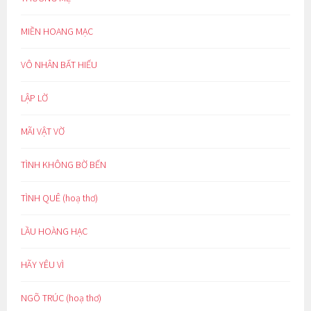
MIỀN HOANG MẠC
VÔ NHÂN BẤT HIẾU
LẬP LỜ
MÃI VẬT VỜ
TÌNH KHÔNG BỜ BẾN
TÌNH QUÊ (hoạ thơ)
LẦU HOÀNG HẠC
HÃY YÊU VÌ
NGÕ TRÚC (hoạ thơ)