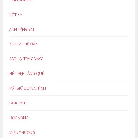
XÓT XA
ANH TẶNG EM
YÊU LÀ THẾ ĐẤY
SAO LẠI TRA CÒNG*
NÉT ĐẸP LÀNG QUÊ
MÃI GIỮ DUYÊN TÌNH
LÀNG YÊU
ƯỚC VỌNG
MIỀN THƯƠNG