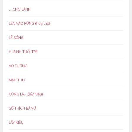
…CHO LÀNH
LẺN VÀO RỪNG (hoạ thơ)
LẼ SỐNG
HI SINH TUỔI TRẺ
ẢO TƯỞNG
MÀU THU
CŨNG LÀ…(lẩy Kiều)
SỞ THÍCH BÁ VƠ
LẨY KIỀU