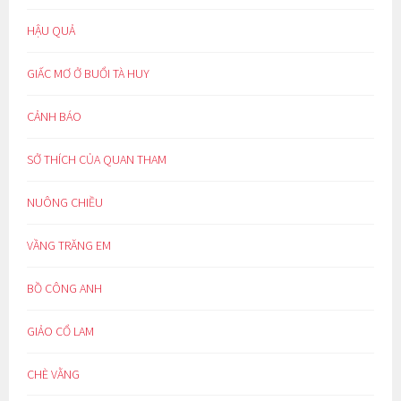
HẬU QUẢ
GIẤC MƠ Ở BUỔI TÀ HUY
CẢNH BÁO
SỞ THÍCH CỦA QUAN THAM
NUÔNG CHIỀU
VẦNG TRĂNG EM
BỒ CÔNG ANH
GIẢO CỔ LAM
CHÈ VẰNG