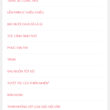
TIẾNG SÉT LƯNG TRỜI
LÊN FARM LÝ CHIỀU CHIỀU
BẢY MƯƠI CHƯA ĐÃ LÀ GÌ
TỨC CẢNH SINH THƠ
PHÚC VẠN THÌ
TRÙM
ĐAU BUỒN TỘT ĐỘ
TUYỆT TÁC CỦA THIÊN NHIÊN*
BÀN HOÀN
THAM NHŨNG VẶT LOẠI GIẶC NỘI XÂM