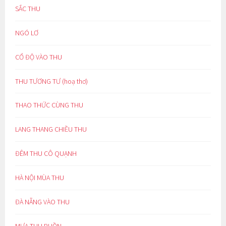
SẮC THU
NGÓ LƠ
CỔ ĐỘ VÀO THU
THU TƯƠNG TƯ (hoạ thơ)
THAO THỨC CÙNG THU
LANG THANG CHIỀU THU
ĐÊM THU CÔ QUẠNH
HÀ NỘI MÙA THU
ĐÀ NẴNG VÀO THU