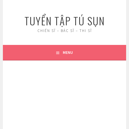
Skip
to
TUYỂN TẬP TÚ SỤN
content
CHIẾN SĨ – BÁC SĨ – THI SĨ
MENU