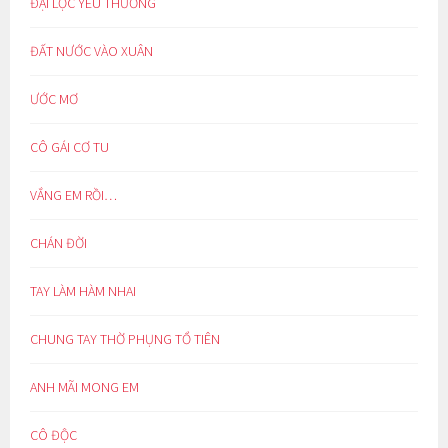
ĐẠI LỘC YÊU THƯƠNG
ĐẤT NƯỚC VÀO XUÂN
ƯỚC MƠ
CÔ GÁI CƠ TU
VẮNG EM RỒI…
CHÁN ĐỜI
TAY LÀM HÀM NHAI
CHUNG TAY THỜ PHỤNG TỔ TIÊN
ANH MÃI MONG EM
CÔ ĐỘC