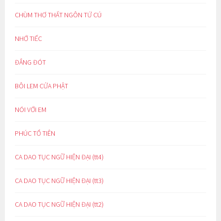
CHÙM THƠ THẤT NGÔN TỨ CÚ
NHỚ TIẾC
ĐẮNG ĐÓT
BÔI LEM CỬA PHẬT
NÓI VỚI EM
PHÚC TỔ TIÊN
CA DAO TỤC NGỮ HIỆN ĐẠI (tt4)
CA DAO TỤC NGỮ HIỆN ĐẠI (tt3)
CA DAO TỤC NGỮ HIỆN ĐẠI (tt2)