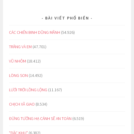
BÀI VIẾT PHỔ BIẾN
CÁC CHIẾN BINH DŨNG MÃNH
(54.926)
TRĂNG VÀ EM
(47.701)
VŨ NHÔM
(18.412)
LÒNG SON
(14.492)
LƯỚI TRỜI LỒNG LỘNG
(11.167)
CHỊCH XÃ GIAO
(8.534)
ĐỪNG TƯỞNG HẠ CÁNH SẼ AN TOÀN
(6.519)
“ĐẶC KHU”
(6.382)