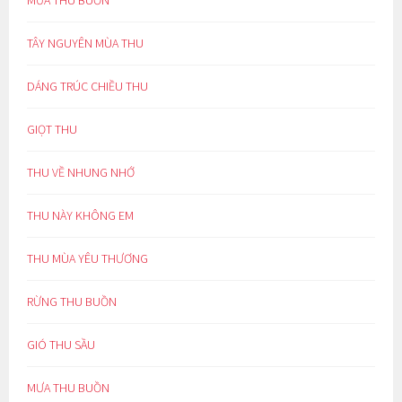
MƯA THU BUỒN
TÂY NGUYÊN MÙA THU
DÁNG TRÚC CHIỀU THU
GIỌT THU
THU VỀ NHUNG NHỚ
THU NÀY KHÔNG EM
THU MÙA YÊU THƯƠNG
RỪNG THU BUỒN
GIÓ THU SẦU
MƯA THU BUỒN