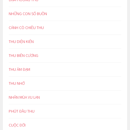
NHỮNG CON SỐ BUỒN
CÁNH CÒ CHIỀU THU
THU DIỆN KIẾN
THU BIÊN CƯƠNG
THU ẢM ĐẠM
THU NHỚ
NHÂN MÙA VU LAN
PHÚT ĐẦU THU
CUỘC ĐỜI