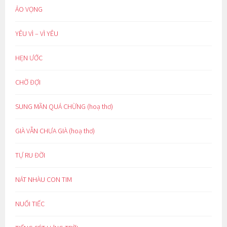
ẢO VỌNG
YÊU VÌ – VÌ YÊU
HẸN ƯỚC
CHỜ ĐỢI
SUNG MÃN QUÁ CHỪNG (hoạ thơ)
GIÀ VẪN CHƯA GIÀ (hoạ thơ)
TỰ RU ĐỜI
NÁT NHÀU CON TIM
NUỐI TIẾC