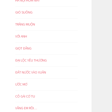
HÀ NỘI HÔM NAY
GIÓ SUÔNG
TRĂNG MUỘN
VỚI ANH
GIỌT ĐẮNG
ĐẠI LỘC YÊU THƯƠNG
ĐẤT NƯỚC VÀO XUÂN
ƯỚC MƠ
CÔ GÁI CƠ TU
VẮNG EM RỒI…