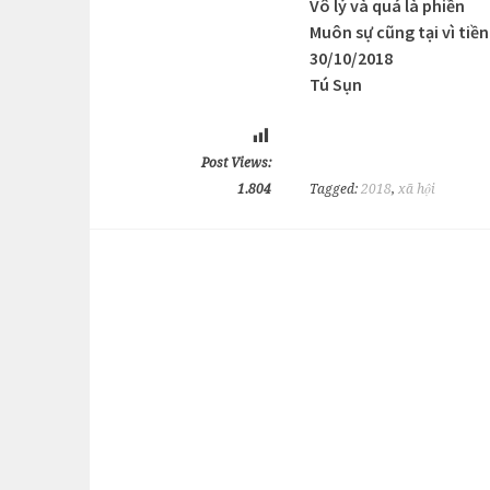
Vô lý và quá là phiền
Muôn sự cũng tại vì tiề
30/10/2018
Tú Sụn
Post Views:
1.804
Tagged:
2018
,
xã hội