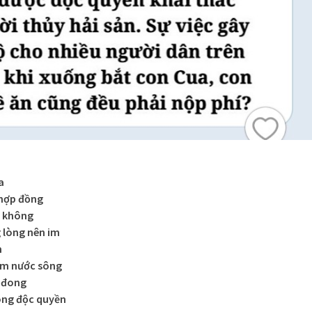
a
 hợp đồng
y không
 lòng nên im
m
ìm nước sông
g đong
ông độc quyền