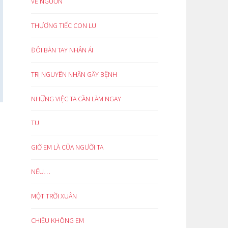
VỀ NGUỒN
THƯƠNG TIẾC CON LU
ĐÔI BÀN TAY NHÂN ÁI
TRỊ NGUYÊN NHÂN GÂY BỆNH
NHỮNG VIỆC TA CẦN LÀM NGAY
TU
GIỜ EM LÀ CỦA NGƯỜI TA
NẾU…
MỘT TRỜI XUÂN
CHIỀU KHÔNG EM