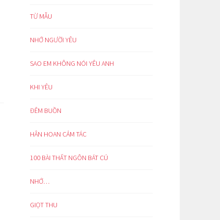
TỪ MẪU
NHỚ NGƯỜI YÊU
SAO EM KHÔNG NÓI YÊU ANH
KHI YÊU
ĐÊM BUỒN
HÂN HOAN CẢM TÁC
100 BÀI THẤT NGÔN BÁT CÚ
NHỚ…
GIỌT THU