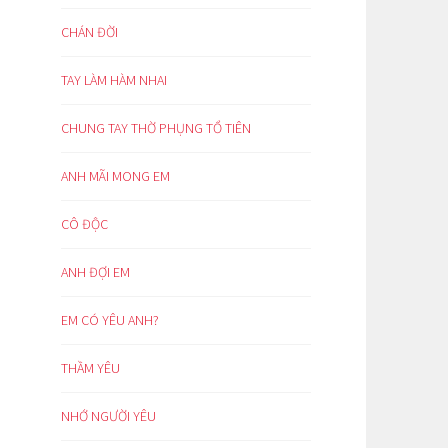
CHÁN ĐỜI
TAY LÀM HÀM NHAI
CHUNG TAY THỜ PHỤNG TỔ TIÊN
ANH MÃI MONG EM
CÔ ĐỘC
ANH ĐỢI EM
EM CÓ YÊU ANH?
THẦM YÊU
NHỚ NGƯỜI YÊU