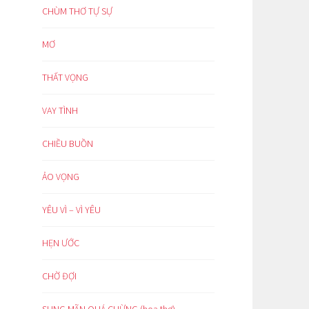
CHÙM THƠ TỰ SỰ
MƠ
THẤT VỌNG
VAY TÌNH
CHIỀU BUỒN
ẢO VỌNG
YÊU VÌ – VÌ YÊU
HẸN ƯỚC
CHỜ ĐỢI
SUNG MÃN QUÁ CHỪNG (hoạ thơ)