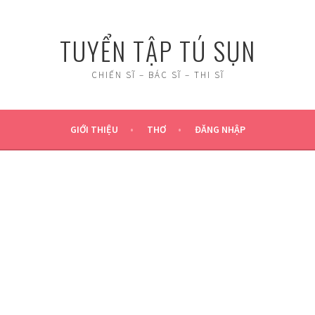
TUYỂN TẬP TÚ SỤN
CHIẾN SĨ – BÁC SĨ – THI SĨ
GIỚI THIỆU
THƠ
ĐĂNG NHẬP