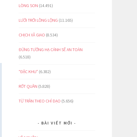
LÒNG SON
(14.491)
LƯỚI TRỜI LỒNG LỘNG
(11.165)
CHỊCH XÃ GIAO
(8.534)
ĐỪNG TƯỞNG HẠ CÁNH SẼ AN TOÀN
(6.518)
“ĐẶC KHU”
(6.382)
RỚT QUẦN
(5.828)
TỪ TRẦN THEO CHỈ ĐẠO
(5.656)
BÀI VIẾT MỚI