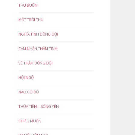
THU BUỒN
MỘT TRỜI THU
NGHĨA TÌNH ĐỒNG ĐỘI
CẢM NHẬN THÂM TÌNH
VỀ THĂM ĐỒNG ĐỘI
HỘI NGỘ
NÀO CÓ ĐỦ
THỪA TIỀN – SỐNG YÊN
CHIỀU MUỘN