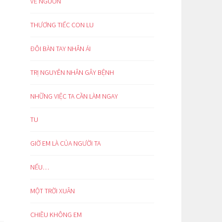
VỀ NGUỒN
THƯƠNG TIẾC CON LU
ĐÔI BÀN TAY NHÂN ÁI
TRỊ NGUYÊN NHÂN GÂY BỆNH
NHỮNG VIỆC TA CẦN LÀM NGAY
TU
GIỜ EM LÀ CỦA NGƯỜI TA
NẾU…
MỘT TRỜI XUÂN
CHIỀU KHÔNG EM