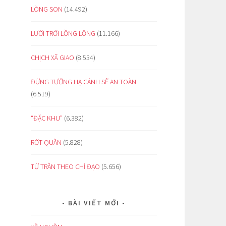
LÒNG SON
(14.492)
LƯỚI TRỜI LỒNG LỘNG
(11.166)
CHỊCH XÃ GIAO
(8.534)
ĐỪNG TƯỞNG HẠ CÁNH SẼ AN TOÀN
(6.519)
“ĐẶC KHU”
(6.382)
RỚT QUẦN
(5.828)
TỪ TRẦN THEO CHỈ ĐẠO
(5.656)
BÀI VIẾT MỚI