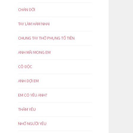
CHÁN ĐỜI
TAY LÀM HÀM NHAI
CHUNG TAY THỜ PHỤNG TỔ TIÊN
ANH MÃI MONG EM
CÔ ĐỘC
ANH ĐỢI EM
EM CÓ YÊU ANH?
THẦM YÊU
NHỚ NGƯỜI YÊU