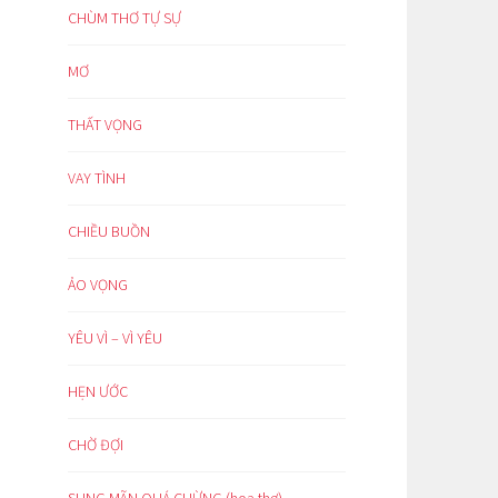
CHÙM THƠ TỰ SỰ
MƠ
THẤT VỌNG
VAY TÌNH
CHIỀU BUỒN
ẢO VỌNG
YÊU VÌ – VÌ YÊU
HẸN ƯỚC
CHỜ ĐỢI
SUNG MÃN QUÁ CHỪNG (hoạ thơ)