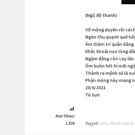
(Ngũ độ thanh)
Vỡ mộng duyên rồi cách
Ngàn thu quạnh quẽ hắt
Âm thầm trí quẫn dâng 
Khắc khoải nao lòng đẫ
Ngậm đắng còn cay lần 
Ôm buồn hết hỉ mãi ng
Thành ra mệnh số là xu
Phận mỏng này mang nỗ
20/6/2021
Tú Sụn
Post Views:
1.336
Tagged:
2021
,
Thanh Loan 3
,