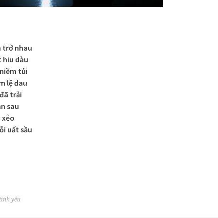
 trở nhau
 hiu dàu
niềm tủi
m lệ đau
đã trải
àn sau
i xẻo
i uất sầu
tình yêu