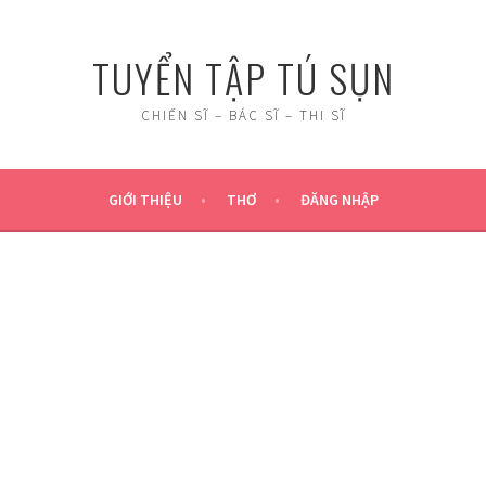
TUYỂN TẬP TÚ SỤN
CHIẾN SĨ – BÁC SĨ – THI SĨ
GIỚI THIỆU
THƠ
ĐĂNG NHẬP