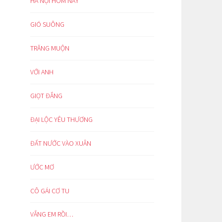
HÀ NỘI HÔM NAY
GIÓ SUÔNG
TRĂNG MUỘN
VỚI ANH
GIỌT ĐẮNG
ĐẠI LỘC YÊU THƯƠNG
ĐẤT NƯỚC VÀO XUÂN
ƯỚC MƠ
CÔ GÁI CƠ TU
VẮNG EM RỒI…