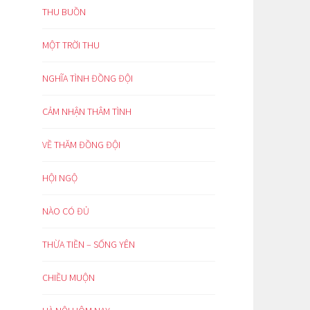
THU BUỒN
MỘT TRỜI THU
NGHĨA TÌNH ĐỒNG ĐỘI
CẢM NHẬN THÂM TÌNH
VỀ THĂM ĐỒNG ĐỘI
HỘI NGỘ
NÀO CÓ ĐỦ
THỪA TIỀN – SỐNG YÊN
CHIỀU MUỘN