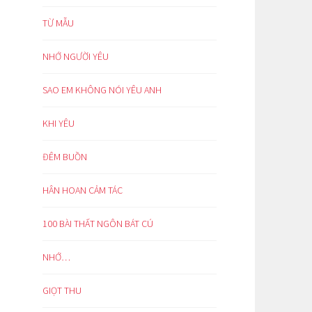
TỪ MẪU
NHỚ NGƯỜI YÊU
SAO EM KHÔNG NÓI YÊU ANH
KHI YÊU
ĐÊM BUỒN
HÂN HOAN CẢM TÁC
100 BÀI THẤT NGÔN BÁT CÚ
NHỚ…
GIỌT THU