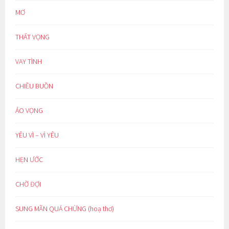
MƠ
THẤT VỌNG
VAY TÌNH
CHIỀU BUỒN
ẢO VỌNG
YÊU VÌ – VÌ YÊU
HẸN ƯỚC
CHỜ ĐỢI
SUNG MÃN QUÁ CHỪNG (hoạ thơ)