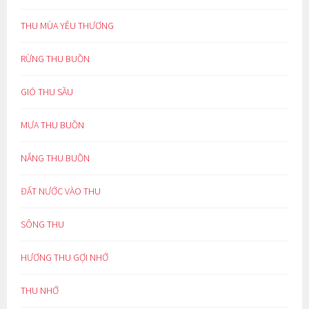
THU MÙA YÊU THƯƠNG
RỪNG THU BUỒN
GIÓ THU SẦU
MƯA THU BUỒN
NẮNG THU BUỒN
ĐẤT NƯỚC VÀO THU
SÔNG THU
HƯƠNG THU GỢI NHỚ
THU NHỚ