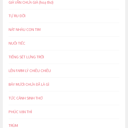
GIÀ VẪN CHƯA GIÀ (hoạ thơ)
TỰ RU ĐỜI
NÁT NHÀU CON TIM
NUỐI TIẾC
TIẾNG SÉT LƯNG TRỜI
LÊN FARM LÝ CHIỀU CHIỀU
BẢY MƯƠI CHƯA ĐÃ LÀ GÌ
TỨC CẢNH SINH THƠ
PHÚC VẠN THÌ
TRÙM