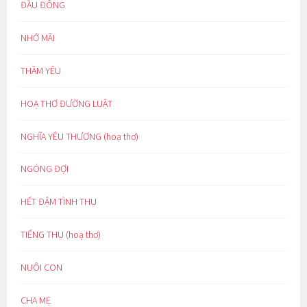
ĐẦU ĐÔNG
NHỚ MÃI
THẦM YÊU
HOẠ THƠ ĐƯỜNG LUẬT
NGHĨA YÊU THƯƠNG (hoạ thơ)
NGÓNG ĐỢI
HẾT ĐẬM TÌNH THU
TIẾNG THU (hoạ thơ)
NUÔI CON
CHA MẸ