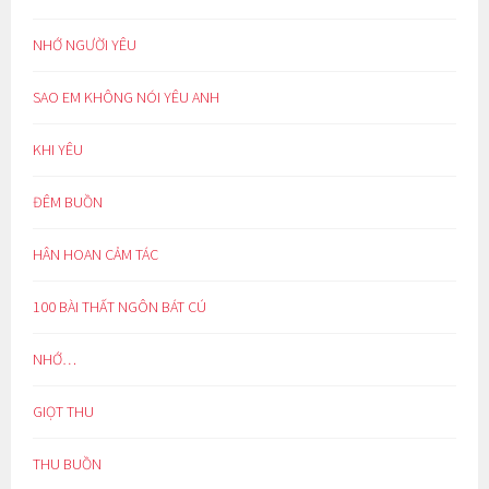
NHỚ NGƯỜI YÊU
SAO EM KHÔNG NÓI YÊU ANH
KHI YÊU
ĐÊM BUỒN
HÂN HOAN CẢM TÁC
100 BÀI THẤT NGÔN BÁT CÚ
NHỚ…
GIỌT THU
THU BUỒN