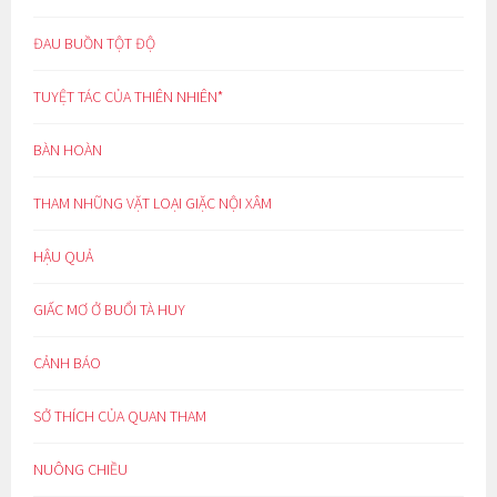
ĐAU BUỒN TỘT ĐỘ
TUYỆT TÁC CỦA THIÊN NHIÊN*
BÀN HOÀN
THAM NHŨNG VẶT LOẠI GIẶC NỘI XÂM
HẬU QUẢ
GIẤC MƠ Ở BUỔI TÀ HUY
CẢNH BÁO
SỞ THÍCH CỦA QUAN THAM
NUÔNG CHIỀU