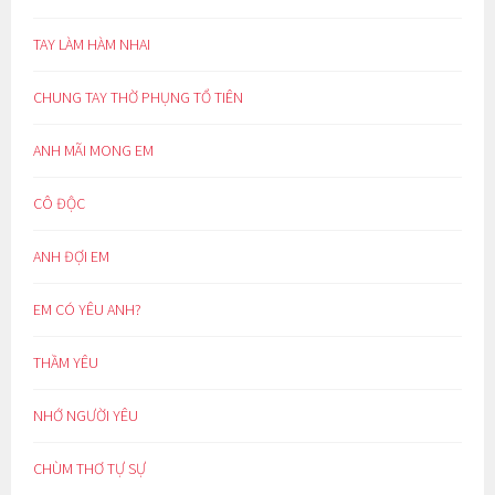
TAY LÀM HÀM NHAI
CHUNG TAY THỜ PHỤNG TỔ TIÊN
ANH MÃI MONG EM
CÔ ĐỘC
ANH ĐỢI EM
EM CÓ YÊU ANH?
THẦM YÊU
NHỚ NGƯỜI YÊU
CHÙM THƠ TỰ SỰ