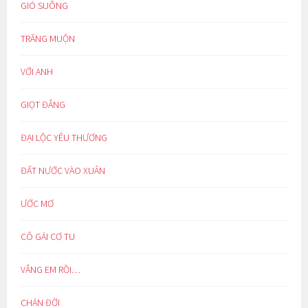
GIÓ SUÔNG
TRĂNG MUỘN
VỚI ANH
GIỌT ĐẮNG
ĐẠI LỘC YÊU THƯƠNG
ĐẤT NƯỚC VÀO XUÂN
ƯỚC MƠ
CÔ GÁI CƠ TU
VẮNG EM RỒI…
CHÁN ĐỜI