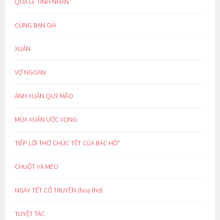
QUÀ LỄ TÌNH NHÂN
CÙNG BẠN GIÀ
XUÂN
VỢ NGOAN
ÁNH XUÂN QUÝ MÃO
MÙA XUÂN ƯỚC VỌNG
TIẾP LỜI THƠ CHÚC TẾT CỦA BÁC HỒ*
CHUỘT VÀ MÈO
NGÀY TẾT CỔ TRUYỀN (hoạ thơ)
TUYỆT TÁC