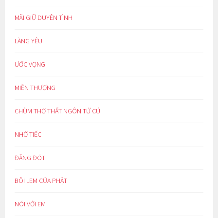
MÃI GIỮ DUYÊN TÌNH
LÀNG YÊU
ƯỚC VỌNG
MIỀN THƯƠNG
CHÙM THƠ THẤT NGÔN TỨ CÚ
NHỚ TIẾC
ĐẮNG ĐÓT
BÔI LEM CỬA PHẬT
NÓI VỚI EM