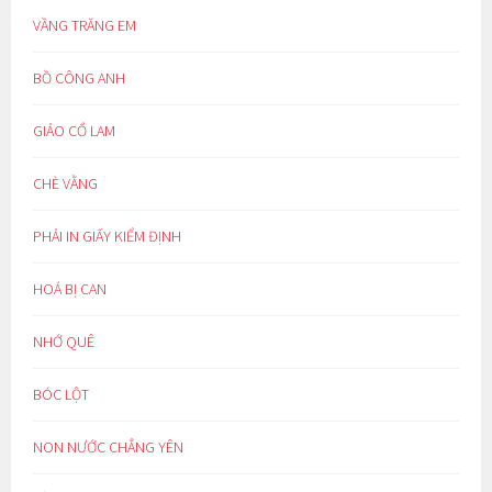
VẦNG TRĂNG EM
BỒ CÔNG ANH
GIẢO CỔ LAM
CHÈ VẰNG
PHẢI IN GIẤY KIỂM ĐỊNH
HOÁ BỊ CAN
NHỚ QUÊ
BÓC LỘT
NON NƯỚC CHẲNG YÊN