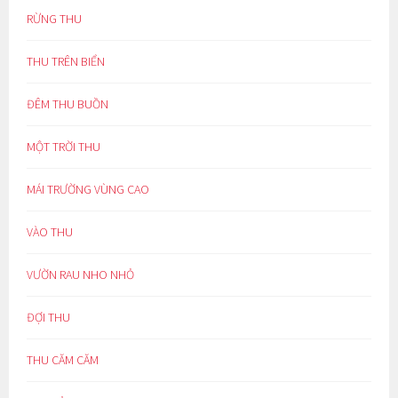
RỪNG THU
THU TRÊN BIỂN
ĐÊM THU BUỒN
MỘT TRỜI THU
MÁI TRƯỜNG VÙNG CAO
VÀO THU
VƯỜN RAU NHO NHỎ
ĐỢI THU
THU CĂM CĂM