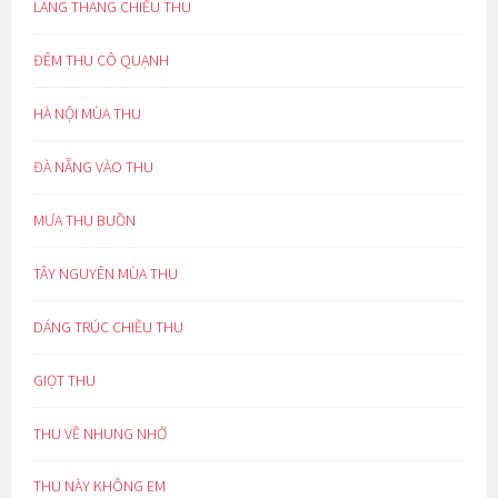
LANG THANG CHIỀU THU
ĐÊM THU CÔ QUẠNH
HÀ NỘI MÙA THU
ĐÀ NẴNG VÀO THU
MƯA THU BUỒN
TÂY NGUYÊN MÙA THU
DÁNG TRÚC CHIỀU THU
GIỌT THU
THU VỀ NHUNG NHỚ
THU NÀY KHÔNG EM