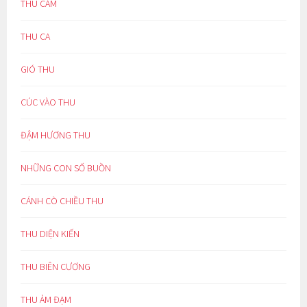
THU CẢM
THU CA
GIÓ THU
CÚC VÀO THU
ĐẬM HƯƠNG THU
NHỮNG CON SỐ BUỒN
CÁNH CÒ CHIỀU THU
THU DIỆN KIẾN
THU BIÊN CƯƠNG
THU ẢM ĐẠM