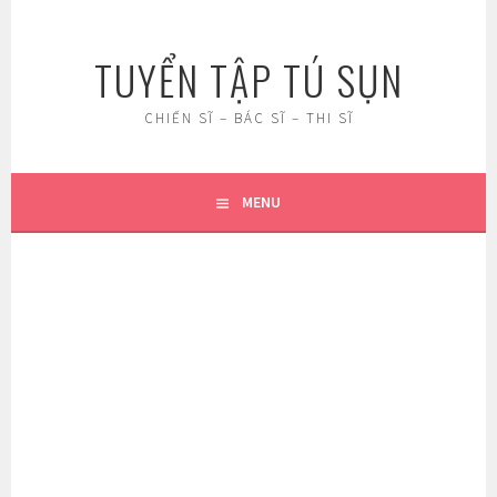
Skip
to
TUYỂN TẬP TÚ SỤN
content
CHIẾN SĨ – BÁC SĨ – THI SĨ
MENU