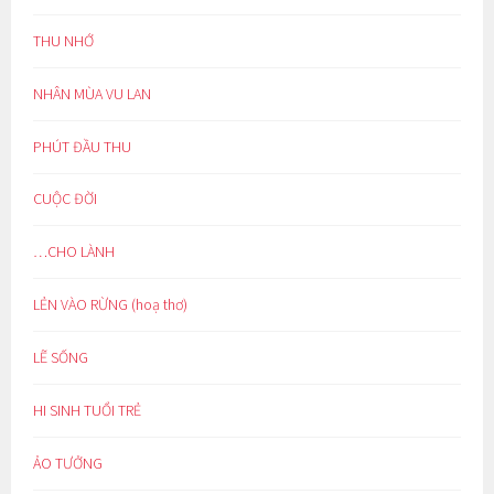
THU NHỚ
NHÂN MÙA VU LAN
PHÚT ĐẦU THU
CUỘC ĐỜI
…CHO LÀNH
LẺN VÀO RỪNG (hoạ thơ)
LẼ SỐNG
HI SINH TUỔI TRẺ
ẢO TƯỞNG