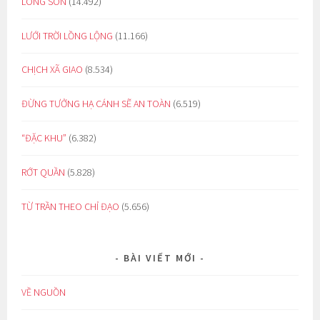
LÒNG SON
(14.492)
LƯỚI TRỜI LỒNG LỘNG
(11.166)
CHỊCH XÃ GIAO
(8.534)
ĐỪNG TƯỞNG HẠ CÁNH SẼ AN TOÀN
(6.519)
“ĐẶC KHU”
(6.382)
RỚT QUẦN
(5.828)
TỪ TRẦN THEO CHỈ ĐẠO
(5.656)
BÀI VIẾT MỚI
VỀ NGUỒN