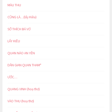
MÀU THU
CŨNG LÀ…(lẩy Kiều)
SỞ THÍCH BÁ VƠ
LẨY KIỀU
QUAN NÀO AN YÊN
DÂN GIAN QUAN THAM*
ƯỚC…
QUANG VINH (hoạ thơ)
VÀO THU (hoạ thơ)