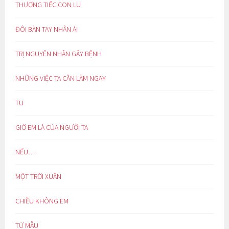
THƯƠNG TIẾC CON LU
ĐÔI BÀN TAY NHÂN ÁI
TRỊ NGUYÊN NHÂN GÂY BỆNH
NHỮNG VIỆC TA CẦN LÀM NGAY
TU
GIỜ EM LÀ CỦA NGƯỜI TA
NẾU…
MỘT TRỜI XUÂN
CHIỀU KHÔNG EM
TỪ MẪU