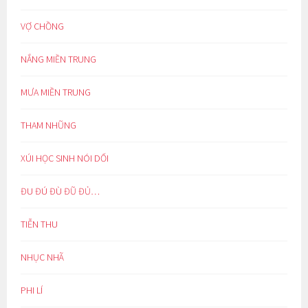
VỢ CHỒNG
NẮNG MIỀN TRUNG
MƯA MIỀN TRUNG
THAM NHŨNG
XÚI HỌC SINH NÓI DỐI
ĐU ĐÚ ĐÙ ĐŨ ĐỦ…
TIỄN THU
NHỤC NHÃ
PHI LÍ