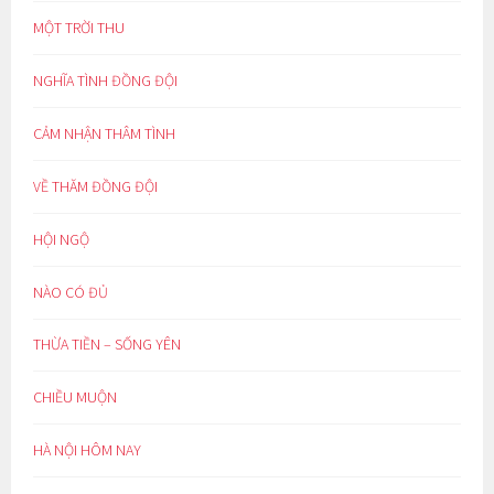
MỘT TRỜI THU
NGHĨA TÌNH ĐỒNG ĐỘI
CẢM NHẬN THÂM TÌNH
VỀ THĂM ĐỒNG ĐỘI
HỘI NGỘ
NÀO CÓ ĐỦ
THỪA TIỀN – SỐNG YÊN
CHIỀU MUỘN
HÀ NỘI HÔM NAY