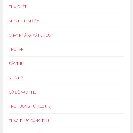
THU CHẾT
MÙA THU ÊM ĐỀM
CHÁY NHÀ RA MẶT CHUỘT
THU TÀN
SẮC THU
NGÓ LƠ
CỔ ĐỘ VÀO THU
THU TƯƠNG TƯ (hoạ thơ)
THAO THỨC CÙNG THU