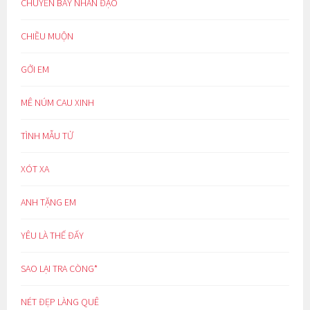
CHUYẾN BAY NHÂN ĐẠO
CHIỀU MUỘN
GỞI EM
MÊ NÚM CAU XINH
TÌNH MẪU TỬ
XÓT XA
ANH TẶNG EM
YÊU LÀ THẾ ĐẤY
SAO LẠI TRA CÒNG*
NÉT ĐẸP LÀNG QUÊ