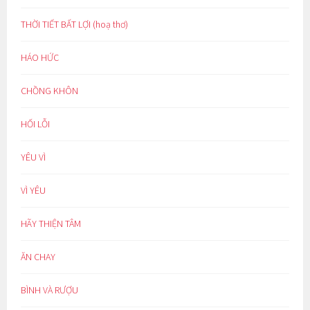
THỜI TIẾT BẤT LỢI (hoạ thơ)
HÁO HỨC
CHỒNG KHÔN
HỐI LỖI
YÊU VÌ
VÌ YÊU
HÃY THIỆN TÂM
ĂN CHAY
BÌNH VÀ RƯỢU