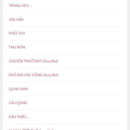
TRONG VEO…
SÂN HẬN
PHẬT DẠY
THU NON
CHUYỆN THUỞ NÀO (hoạ thơ)
PHỐ NÚI VÀO ĐÔNG (hoạ thơ)
QUAN GIAN
CẨU QUAN
ĐẤU THẦU…