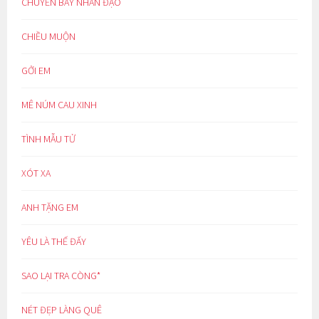
CHUYẾN BAY NHÂN ĐẠO
CHIỀU MUỘN
GỞI EM
MÊ NÚM CAU XINH
TÌNH MẪU TỬ
XÓT XA
ANH TẶNG EM
YÊU LÀ THẾ ĐẤY
SAO LẠI TRA CÒNG*
NÉT ĐẸP LÀNG QUÊ