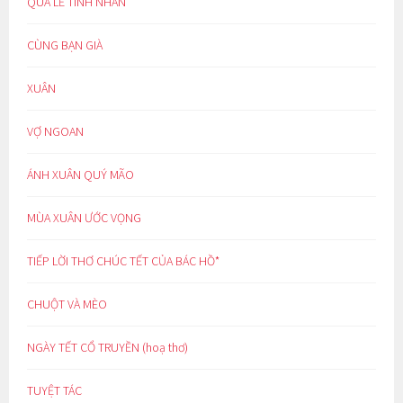
QUÀ LỄ TÌNH NHÂN
CÙNG BẠN GIÀ
XUÂN
VỢ NGOAN
ÁNH XUÂN QUÝ MÃO
MÙA XUÂN ƯỚC VỌNG
TIẾP LỜI THƠ CHÚC TẾT CỦA BÁC HỒ*
CHUỘT VÀ MÈO
NGÀY TẾT CỔ TRUYỀN (hoạ thơ)
TUYỆT TÁC