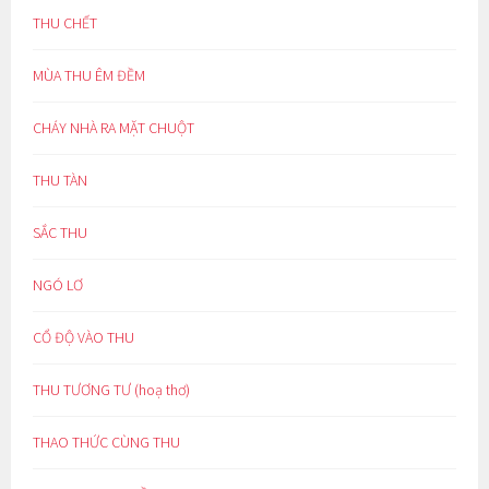
THU CHẾT
MÙA THU ÊM ĐỀM
CHÁY NHÀ RA MẶT CHUỘT
THU TÀN
SẮC THU
NGÓ LƠ
CỔ ĐỘ VÀO THU
THU TƯƠNG TƯ (hoạ thơ)
THAO THỨC CÙNG THU