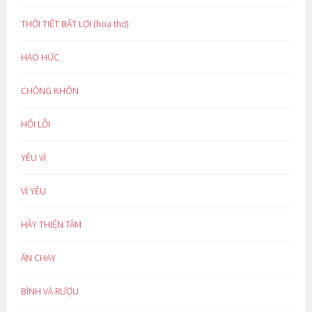
THỜI TIẾT BẤT LỢI (hoạ thơ)
HÁO HỨC
CHỒNG KHÔN
HỐI LỖI
YÊU VÌ
VÌ YÊU
HÃY THIỆN TÂM
ĂN CHAY
BÌNH VÀ RƯỢU