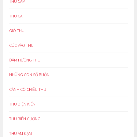
THU CẢM
THU CA
GIÓ THU
CÚC VÀO THU
ĐẬM HƯƠNG THU
NHỮNG CON SỐ BUỒN
CÁNH CÒ CHIỀU THU
THU DIỆN KIẾN
THU BIÊN CƯƠNG
THU ẢM ĐẠM