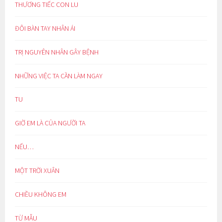
THƯƠNG TIẾC CON LU
ĐÔI BÀN TAY NHÂN ÁI
TRỊ NGUYÊN NHÂN GÂY BỆNH
NHỮNG VIỆC TA CẦN LÀM NGAY
TU
GIỜ EM LÀ CỦA NGƯỜI TA
NẾU…
MỘT TRỜI XUÂN
CHIỀU KHÔNG EM
TỪ MẪU