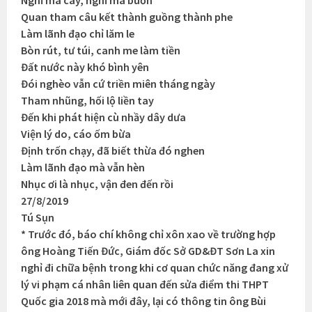
Nghĩ mà cay, nghĩ mà buồn
Quan tham câu kết thành guồng thành phe
Làm lãnh đạo chỉ lăm le
Bòn rút, tư túi, canh me làm tiền
Đất nước này khó bình yên
Đói nghèo vẫn cứ triền miên tháng ngày
Tham nhũng, hối lộ liền tay
Đến khi phát hiện cù nhầy dây dưa
Viện lý do, cáo ốm bừa
Định trốn chạy, đã biết thừa đó nghen
Làm lãnh đạo mà vẫn hèn
Nhục ơi là nhục, vận đen đến rồi
27/8/2019
Tú Sụn
* Trước đó, báo chí không chỉ xôn xao về trường hợp
ông Hoàng Tiến Đức, Giám đốc Sở GD&ĐT Sơn La xin
nghỉ đi chữa bệnh trong khi cơ quan chức năng đang xử
lý vi phạm cá nhân liên quan đến sửa điểm thi THPT
Quốc gia 2018 mà mới đây, lại có thông tin ông Bùi