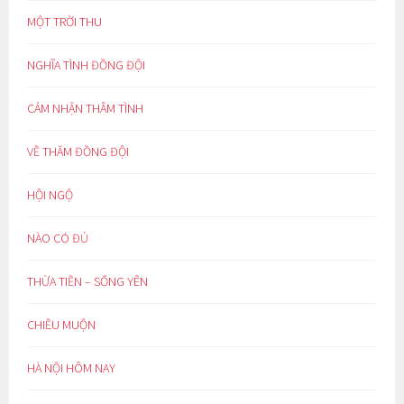
MỘT TRỜI THU
NGHĨA TÌNH ĐỒNG ĐỘI
CẢM NHẬN THÂM TÌNH
VỀ THĂM ĐỒNG ĐỘI
HỘI NGỘ
NÀO CÓ ĐỦ
THỪA TIỀN – SỐNG YÊN
CHIỀU MUỘN
HÀ NỘI HÔM NAY