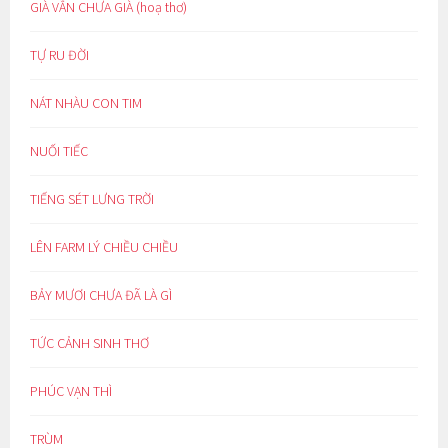
GIÀ VẪN CHƯA GIÀ (hoạ thơ)
TỰ RU ĐỜI
NÁT NHÀU CON TIM
NUỐI TIẾC
TIẾNG SÉT LƯNG TRỜI
LÊN FARM LÝ CHIỀU CHIỀU
BẢY MƯƠI CHƯA ĐÃ LÀ GÌ
TỨC CẢNH SINH THƠ
PHÚC VẠN THÌ
TRÙM