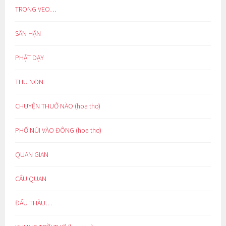
TRONG VEO…
SÂN HẬN
PHẬT DẠY
THU NON
CHUYỆN THUỞ NÀO (hoạ thơ)
PHỐ NÚI VÀO ĐÔNG (hoạ thơ)
QUAN GIAN
CẨU QUAN
ĐẤU THẦU…