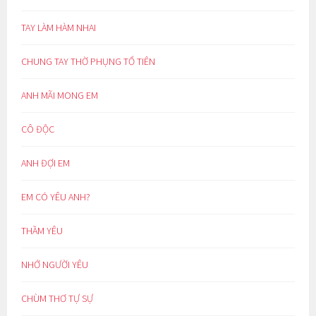
TAY LÀM HÀM NHAI
CHUNG TAY THỜ PHỤNG TỔ TIÊN
ANH MÃI MONG EM
CÔ ĐỘC
ANH ĐỢI EM
EM CÓ YÊU ANH?
THẦM YÊU
NHỚ NGƯỜI YÊU
CHÙM THƠ TỰ SỰ