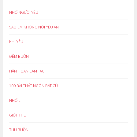
NHỚ NGƯỜI YÊU
SAO EM KHÔNG NÓI YÊU ANH
KHI YÊU
ĐÊM BUỒN
HÂN HOAN CẢM TÁC
100 BÀI THẤT NGÔN BÁT CÚ
NHỚ…
GIỌT THU
THU BUỒN