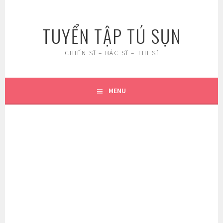
Skip
to
TUYỂN TẬP TÚ SỤN
content
CHIẾN SĨ – BÁC SĨ – THI SĨ
MENU