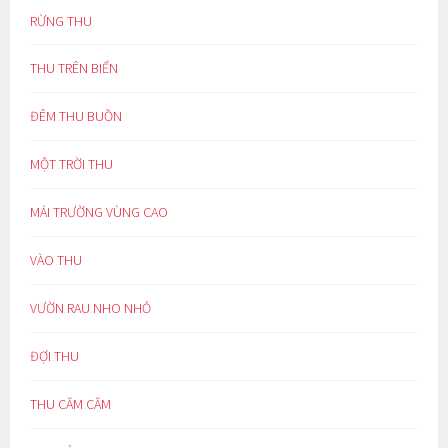
RỪNG THU
THU TRÊN BIỂN
ĐÊM THU BUỒN
MỘT TRỜI THU
MÁI TRƯỜNG VÙNG CAO
VÀO THU
VƯỜN RAU NHO NHỎ
ĐỢI THU
THU CĂM CĂM