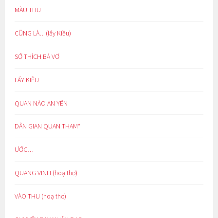
MÀU THU
CŨNG LÀ…(lẩy Kiều)
SỞ THÍCH BÁ VƠ
LẨY KIỀU
QUAN NÀO AN YÊN
DÂN GIAN QUAN THAM*
ƯỚC…
QUANG VINH (hoạ thơ)
VÀO THU (hoạ thơ)