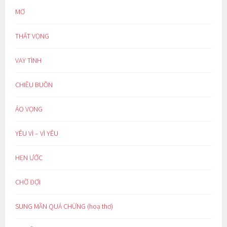
MƠ
THẤT VỌNG
VAY TÌNH
CHIỀU BUỒN
ẢO VỌNG
YÊU VÌ – VÌ YÊU
HẸN ƯỚC
CHỜ ĐỢI
SUNG MÃN QUÁ CHỪNG (hoạ thơ)