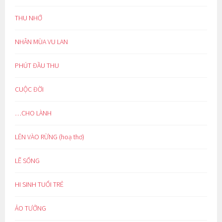
THU NHỚ
NHÂN MÙA VU LAN
PHÚT ĐẦU THU
CUỘC ĐỜI
…CHO LÀNH
LẺN VÀO RỪNG (hoạ thơ)
LẼ SỐNG
HI SINH TUỔI TRẺ
ẢO TƯỞNG