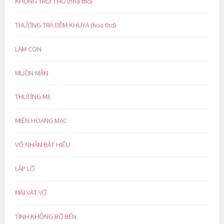
KHUNG TRỜI THƠ (hoạ thơ)
THƯỞNG TRÀ ĐÊM KHUYA (hoạ thơ)
LÀM CON
MUỘN MẰN
THƯƠNG MẸ
MIỀN HOANG MẠC
VÔ NHÂN BẤT HIẾU
LẬP LỜ
MÃI VẬT VỜ
TÌNH KHÔNG BỜ BẾN