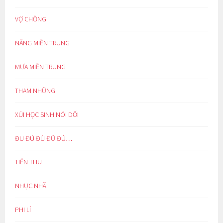
VỢ CHỒNG
NẮNG MIỀN TRUNG
MƯA MIỀN TRUNG
THAM NHŨNG
XÚI HỌC SINH NÓI DỐI
ĐU ĐÚ ĐÙ ĐŨ ĐỦ…
TIỄN THU
NHỤC NHÃ
PHI LÍ