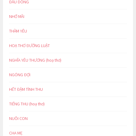
ĐẦU ĐÔNG
NHỚ MÃI
THẦM YÊU
HOẠ THƠ ĐƯỜNG LUẬT
NGHĨA YÊU THƯƠNG (hoạ thơ)
NGÓNG ĐỢI
HẾT ĐẬM TÌNH THU
TIẾNG THU (hoạ thơ)
NUÔI CON
CHA MẸ