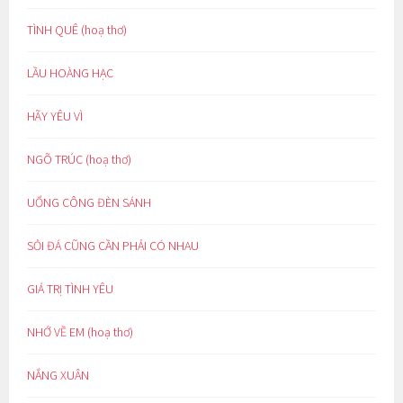
TÌNH QUÊ (hoạ thơ)
LẦU HOÀNG HẠC
HÃY YÊU VÌ
NGÕ TRÚC (hoạ thơ)
UỔNG CÔNG ĐÈN SÁNH
SỎI ĐÁ CŨNG CẦN PHẢI CÓ NHAU
GIÁ TRỊ TÌNH YÊU
NHỚ VỀ EM (hoạ thơ)
NẮNG XUÂN