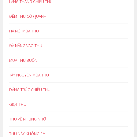
LANG THANG CHIỀU THU
ĐÊM THU CÔ QUẠNH
HÀ NỘI MÙA THU
ĐÀ NẴNG VÀO THU
MƯA THU BUỒN
TÂY NGUYÊN MÙA THU
DÁNG TRÚC CHIỀU THU
GIỌT THU
THU VỀ NHUNG NHỚ
THU NÀY KHÔNG EM