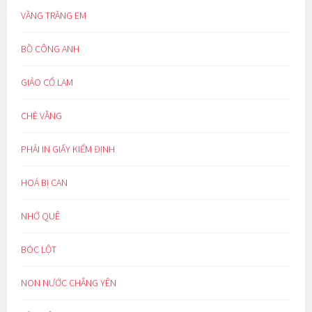
VẦNG TRĂNG EM
BỒ CÔNG ANH
GIẢO CỔ LAM
CHÈ VẰNG
PHẢI IN GIẤY KIỂM ĐỊNH
HOÁ BỊ CAN
NHỚ QUÊ
BÓC LỘT
NON NƯỚC CHẲNG YÊN