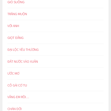
GIÓ SUÔNG
TRĂNG MUỘN
VỚI ANH
GIỌT ĐẮNG
ĐẠI LỘC YÊU THƯƠNG
ĐẤT NƯỚC VÀO XUÂN
ƯỚC MƠ
CÔ GÁI CƠ TU
VẮNG EM RỒI…
CHÁN ĐỜI