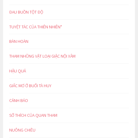
ĐAU BUỒN TỘT ĐỘ
TUYỆT TÁC CỦA THIÊN NHIÊN*
BÀN HOÀN
THAM NHŨNG VẶT LOẠI GIẶC NỘI XÂM
HẬU QUẢ
GIẤC MƠ Ở BUỔI TÀ HUY
CẢNH BÁO
SỞ THÍCH CỦA QUAN THAM
NUÔNG CHIỀU