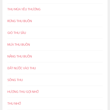
THU MÙA YÊU THƯƠNG
RỪNG THU BUỒN
GIÓ THU SẦU
MƯA THU BUỒN
NẮNG THU BUỒN
ĐẤT NƯỚC VÀO THU
SÔNG THU
HƯƠNG THU GỢI NHỚ
THU NHỚ