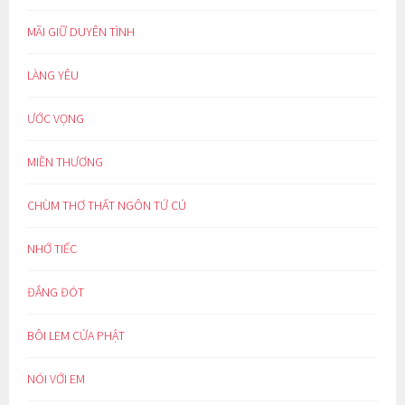
MÃI GIỮ DUYÊN TÌNH
LÀNG YÊU
ƯỚC VỌNG
MIỀN THƯƠNG
CHÙM THƠ THẤT NGÔN TỨ CÚ
NHỚ TIẾC
ĐẮNG ĐÓT
BÔI LEM CỬA PHẬT
NÓI VỚI EM