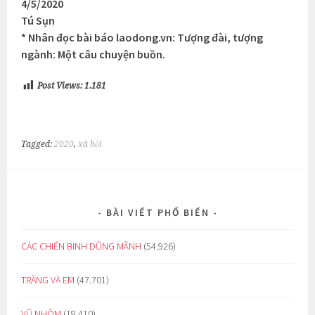
4/5/2020
Tú Sụn
* Nhân đọc bài báo laodong.vn: Tượng đài, tượng
ngành: Một câu chuyện buồn.
Post Views:
1.181
Tagged:
2020
,
xã hội
BÀI VIẾT PHỔ BIẾN
CÁC CHIẾN BINH DŨNG MÃNH
(54.926)
TRĂNG VÀ EM
(47.701)
VŨ NHÔM
(18.410)