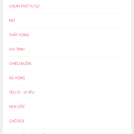
CHÙM THƠ TỰ SỰ
MƠ
THẤT VỌNG
VAY TÌNH
CHIỀU BUỒN
ẢO VỌNG
YÊU VÌ – VÌ YÊU
HẸN ƯỚC
CHỜ ĐỢI