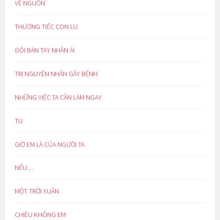
VỀ NGUỒN
THƯƠNG TIẾC CON LU
ĐÔI BÀN TAY NHÂN ÁI
TRỊ NGUYÊN NHÂN GÂY BỆNH
NHỮNG VIỆC TA CẦN LÀM NGAY
TU
GIỜ EM LÀ CỦA NGƯỜI TA
NẾU…
MỘT TRỜI XUÂN
CHIỀU KHÔNG EM