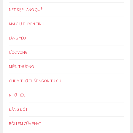
NÉT ĐẸP LÀNG QUÊ
MÃI GIỮ DUYÊN TÌNH
LÀNG YÊU
ƯỚC VỌNG
MIỀN THƯƠNG
CHÙM THƠ THẤT NGÔN TỨ CÚ
NHỚ TIẾC
ĐẮNG ĐÓT
BÔI LEM CỬA PHẬT