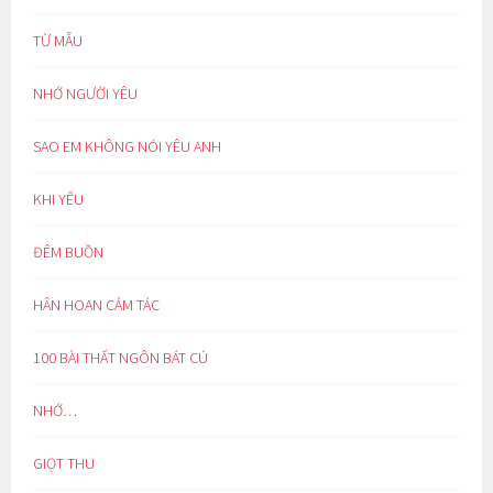
TỪ MẪU
NHỚ NGƯỜI YÊU
SAO EM KHÔNG NÓI YÊU ANH
KHI YÊU
ĐÊM BUỒN
HÂN HOAN CẢM TÁC
100 BÀI THẤT NGÔN BÁT CÚ
NHỚ…
GIỌT THU