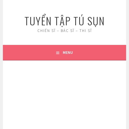
Skip
to
TUYỂN TẬP TÚ SỤN
content
CHIẾN SĨ – BÁC SĨ – THI SĨ
MENU