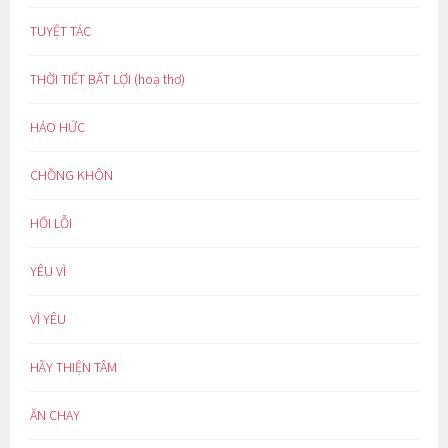
TUYỆT TÁC
THỜI TIẾT BẤT LỢI (hoạ thơ)
HÁO HỨC
CHỒNG KHÔN
HỐI LỖI
YÊU VÌ
VÌ YÊU
HÃY THIỆN TÂM
ĂN CHAY