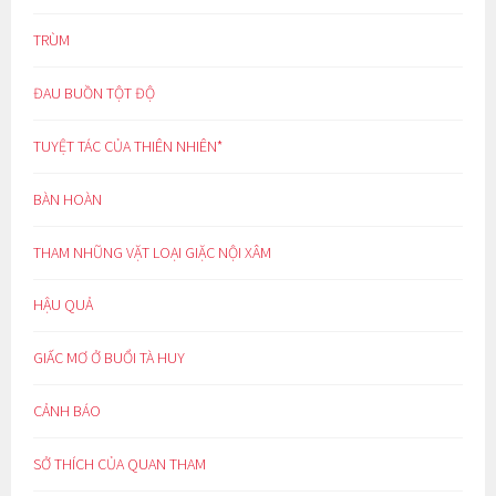
TRÙM
ĐAU BUỒN TỘT ĐỘ
TUYỆT TÁC CỦA THIÊN NHIÊN*
BÀN HOÀN
THAM NHŨNG VẶT LOẠI GIẶC NỘI XÂM
HẬU QUẢ
GIẤC MƠ Ở BUỔI TÀ HUY
CẢNH BÁO
SỞ THÍCH CỦA QUAN THAM