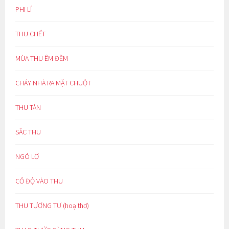
PHI LÍ
THU CHẾT
MÙA THU ÊM ĐỀM
CHÁY NHÀ RA MẶT CHUỘT
THU TÀN
SẮC THU
NGÓ LƠ
CỔ ĐỘ VÀO THU
THU TƯƠNG TƯ (hoạ thơ)