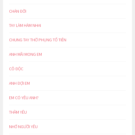
CHÁN ĐỜI
TAY LÀM HÀM NHAI
CHUNG TAY THỜ PHỤNG TỔ TIÊN
ANH MÃI MONG EM
CÔ ĐỘC
ANH ĐỢI EM
EM CÓ YÊU ANH?
THẦM YÊU
NHỚ NGƯỜI YÊU