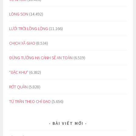
LÒNG SON
(14.492)
LƯỚI TRỜI LỒNG LỘNG
(11.166)
CHỊCH XÃ GIAO
(8.534)
ĐỪNG TƯỞNG HẠ CÁNH SẼ AN TOÀN
(6.519)
“ĐẶC KHU”
(6.382)
RỚT QUẦN
(5.828)
TỪ TRẦN THEO CHỈ ĐẠO
(5.656)
BÀI VIẾT MỚI