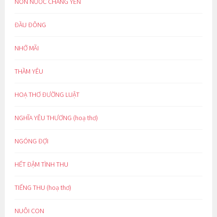
NON NƯỚC CHẲNG YÊN
ĐẦU ĐÔNG
NHỚ MÃI
THẦM YÊU
HOẠ THƠ ĐƯỜNG LUẬT
NGHĨA YÊU THƯƠNG (hoạ thơ)
NGÓNG ĐỢI
HẾT ĐẬM TÌNH THU
TIẾNG THU (hoạ thơ)
NUÔI CON