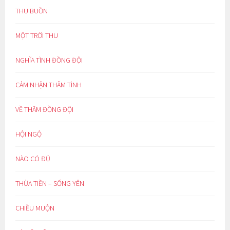
THU BUỒN
MỘT TRỜI THU
NGHĨA TÌNH ĐỒNG ĐỘI
CẢM NHẬN THÂM TÌNH
VỀ THĂM ĐỒNG ĐỘI
HỘI NGỘ
NÀO CÓ ĐỦ
THỪA TIỀN – SỐNG YÊN
CHIỀU MUỘN