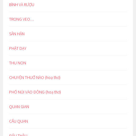
BÌNH VÀ RƯỢU
TRONG VEO…
SÂN HẬN
PHẬT DẠY
THU NON
CHUYỆN THUỞ NÀO (hoạ thơ)
PHỐ NÚI VÀO ĐÔNG (hoạ thơ)
QUAN GIAN
CẨU QUAN
ĐẤU THẦU…