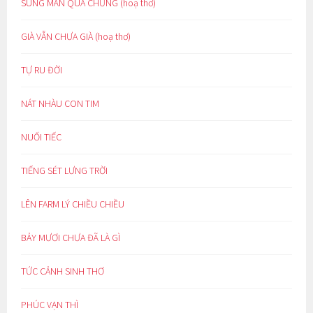
SUNG MÃN QUÁ CHỪNG (hoạ thơ)
GIÀ VẪN CHƯA GIÀ (hoạ thơ)
TỰ RU ĐỜI
NÁT NHÀU CON TIM
NUỐI TIẾC
TIẾNG SÉT LƯNG TRỜI
LÊN FARM LÝ CHIỀU CHIỀU
BẢY MƯƠI CHƯA ĐÃ LÀ GÌ
TỨC CẢNH SINH THƠ
PHÚC VẠN THÌ