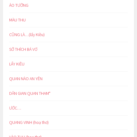
ẢO TƯỞNG
MÀU THU
CŨNG LÀ…(lẩy Kiều)
SỞ THÍCH BÁ VƠ
LẨY KIỀU
QUAN NÀO AN YÊN
DÂN GIAN QUAN THAM*
ƯỚC…
QUANG VINH (hoạ thơ)