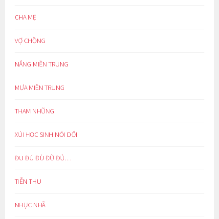
CHA MẸ
VỢ CHỒNG
NẮNG MIỀN TRUNG
MƯA MIỀN TRUNG
THAM NHŨNG
XÚI HỌC SINH NÓI DỐI
ĐU ĐÚ ĐÙ ĐŨ ĐỦ…
TIỄN THU
NHỤC NHÃ