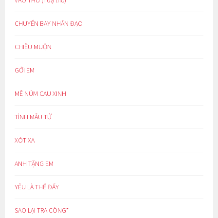
VÀO THU (hoạ thơ)
CHUYẾN BAY NHÂN ĐẠO
CHIỀU MUỘN
GỞI EM
MÊ NÚM CAU XINH
TÌNH MẪU TỬ
XÓT XA
ANH TẶNG EM
YÊU LÀ THẾ ĐẤY
SAO LẠI TRA CÒNG*