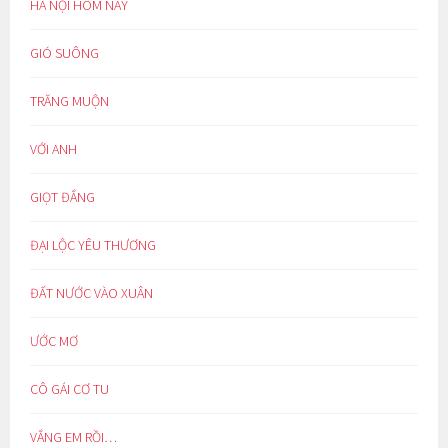
HÀ NỘI HÔM NAY
GIÓ SUÔNG
TRĂNG MUỘN
VỚI ANH
GIỌT ĐẮNG
ĐẠI LỘC YÊU THƯƠNG
ĐẤT NƯỚC VÀO XUÂN
ƯỚC MƠ
CÔ GÁI CƠ TU
VẮNG EM RỒI…