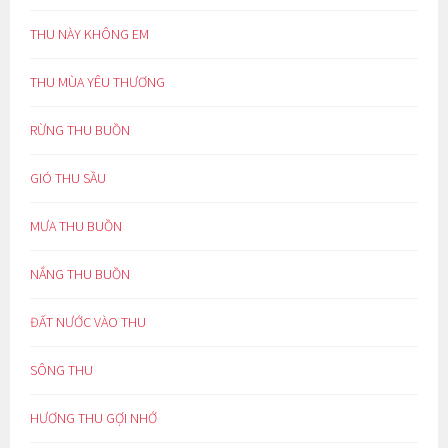
THU NÀY KHÔNG EM
THU MÙA YÊU THƯƠNG
RỪNG THU BUỒN
GIÓ THU SẦU
MƯA THU BUỒN
NẮNG THU BUỒN
ĐẤT NƯỚC VÀO THU
SÔNG THU
HƯƠNG THU GỢI NHỚ