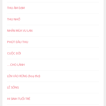
THU ẢM ĐẠM
THU NHỚ
NHÂN MÙA VU LAN
PHÚT ĐẦU THU
CUỘC ĐỜI
…CHO LÀNH
LẺN VÀO RỪNG (hoạ thơ)
LẼ SỐNG
HI SINH TUỔI TRẺ