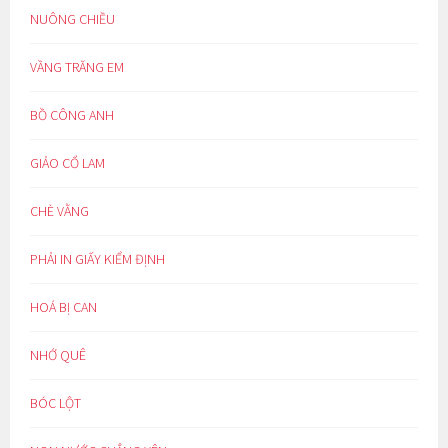
NUÔNG CHIỀU
VẦNG TRĂNG EM
BỒ CÔNG ANH
GIẢO CỔ LAM
CHÈ VẰNG
PHẢI IN GIẤY KIỂM ĐỊNH
HOÁ BỊ CAN
NHỚ QUÊ
BÓC LỘT