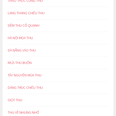
THAO THỨC CÙNG THU
LANG THANG CHIỀU THU
ĐÊM THU CÔ QUẠNH
HÀ NỘI MÙA THU
ĐÀ NẴNG VÀO THU
MƯA THU BUỒN
TÂY NGUYÊN MÙA THU
DÁNG TRÚC CHIỀU THU
GIỌT THU
THU VỀ NHUNG NHỚ