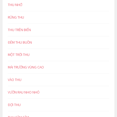
THU NHỚ
RỪNG THU
THU TRÊN BIỂN
ĐÊM THU BUỒN
MỘT TRỜI THU
MÁI TRƯỜNG VÙNG CAO
VÀO THU
VƯỜN RAU NHO NHỎ
ĐỢI THU