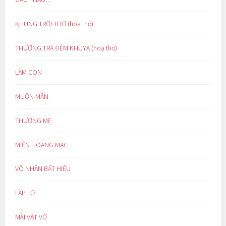
KHUNG TRỜI THƠ (hoạ thơ)
THƯỞNG TRÀ ĐÊM KHUYA (hoạ thơ)
LÀM CON
MUỘN MẰN
THƯƠNG MẸ
MIỀN HOANG MẠC
VÔ NHÂN BẤT HIẾU
LẬP LỜ
MÃI VẬT VỜ