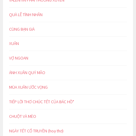
QUÀ LỄ TÌNH NHÂN
CÙNG BẠN GIÀ
XUÂN
VỢ NGOAN
ÁNH XUÂN QUÝ MÃO
MÙA XUÂN ƯỚC VỌNG
TIẾP LỜI THƠ CHÚC TẾT CỦA BÁC HỒ*
CHUỘT VÀ MÈO
NGÀY TẾT CỔ TRUYỀN (hoạ thơ)