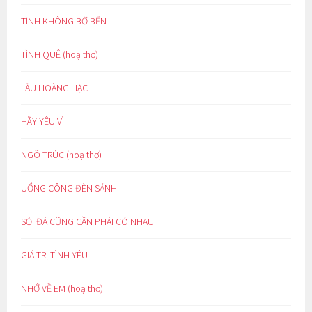
TÌNH KHÔNG BỜ BẾN
TÌNH QUÊ (hoạ thơ)
LẦU HOÀNG HẠC
HÃY YÊU VÌ
NGÕ TRÚC (hoạ thơ)
UỔNG CÔNG ĐÈN SÁNH
SỎI ĐÁ CŨNG CẦN PHẢI CÓ NHAU
GIÁ TRỊ TÌNH YÊU
NHỚ VỀ EM (hoạ thơ)