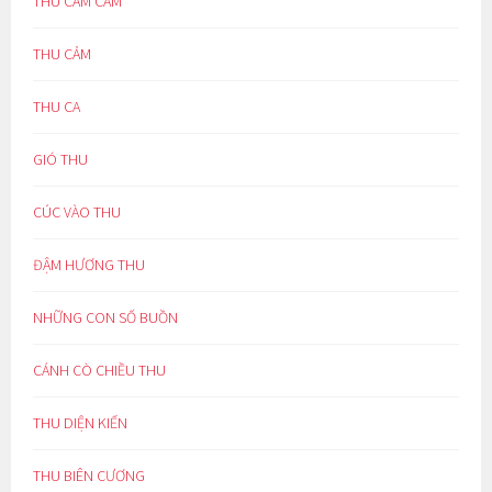
THU CĂM CĂM
THU CẢM
THU CA
GIÓ THU
CÚC VÀO THU
ĐẬM HƯƠNG THU
NHỮNG CON SỐ BUỒN
CÁNH CÒ CHIỀU THU
THU DIỆN KIẾN
THU BIÊN CƯƠNG