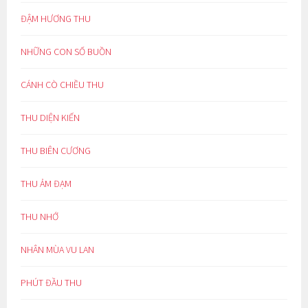
ĐẬM HƯƠNG THU
NHỮNG CON SỐ BUỒN
CÁNH CÒ CHIỀU THU
THU DIỆN KIẾN
THU BIÊN CƯƠNG
THU ẢM ĐẠM
THU NHỚ
NHÂN MÙA VU LAN
PHÚT ĐẦU THU