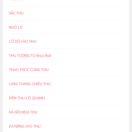
SẮC THU
NGÓ LƠ
CỔ ĐỘ VÀO THU
THU TƯƠNG TƯ (hoạ thơ)
THAO THỨC CÙNG THU
LANG THANG CHIỀU THU
ĐÊM THU CÔ QUẠNH
HÀ NỘI MÙA THU
ĐÀ NẴNG VÀO THU