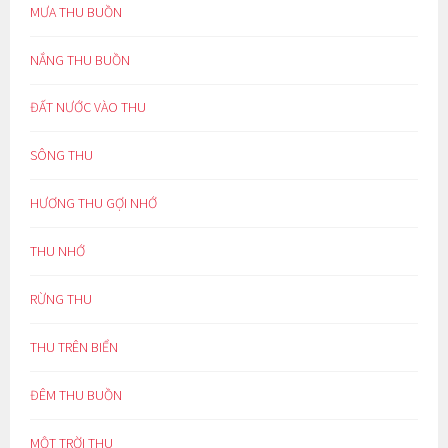
MƯA THU BUỒN
NẮNG THU BUỒN
ĐẤT NƯỚC VÀO THU
SÔNG THU
HƯƠNG THU GỢI NHỚ
THU NHỚ
RỪNG THU
THU TRÊN BIỂN
ĐÊM THU BUỒN
MỘT TRỜI THU