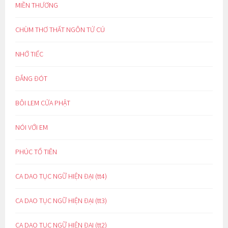
MIỀN THƯƠNG
CHÙM THƠ THẤT NGÔN TỨ CÚ
NHỚ TIẾC
ĐẮNG ĐÓT
BÔI LEM CỬA PHẬT
NÓI VỚI EM
PHÚC TỔ TIÊN
CA DAO TỤC NGỮ HIỆN ĐẠI (tt4)
CA DAO TỤC NGỮ HIỆN ĐẠI (tt3)
CA DAO TỤC NGỮ HIỆN ĐẠI (tt2)