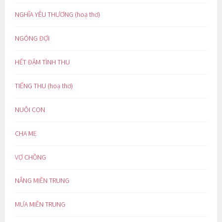
NGHĨA YÊU THƯƠNG (hoạ thơ)
NGÓNG ĐỢI
HẾT ĐẬM TÌNH THU
TIẾNG THU (hoạ thơ)
NUÔI CON
CHA MẸ
VỢ CHỒNG
NẮNG MIỀN TRUNG
MƯA MIỀN TRUNG