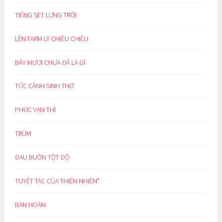
TIẾNG SÉT LƯNG TRỜI
LÊN FARM LÝ CHIỀU CHIỀU
BẢY MƯƠI CHƯA ĐÃ LÀ GÌ
TỨC CẢNH SINH THƠ
PHÚC VẠN THÌ
TRÙM
ĐAU BUỒN TỘT ĐỘ
TUYỆT TÁC CỦA THIÊN NHIÊN*
BÀN HOÀN