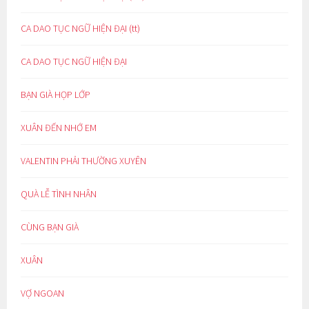
CA DAO TỤC NGỮ HIỆN ĐẠI (tt)
CA DAO TỤC NGỮ HIỆN ĐẠI
BẠN GIÀ HỌP LỚP
XUÂN ĐẾN NHỚ EM
VALENTIN PHẢI THƯỜNG XUYÊN
QUÀ LỄ TÌNH NHÂN
CÙNG BẠN GIÀ
XUÂN
VỢ NGOAN