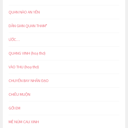
QUAN NÀO AN YÊN
DÂN GIAN QUAN THAM*
ƯỚC…
QUANG VINH (hoạ thơ)
VÀO THU (hoạ thơ)
CHUYẾN BAY NHÂN ĐẠO
CHIỀU MUỘN
GỞI EM
MÊ NÚM CAU XINH