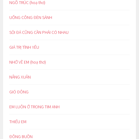
NGÕ TRÚC (hoạ thơ)
UỔNG CÔNG ĐÈN SÁNH
SỎI ĐÁ CŨNG CẦN PHẢI CÓ NHAU
GIÁ TRỊ TÌNH YÊU
NHỚ VỀ EM (hoạ thơ)
NẮNG XUÂN
GIÓ ĐÔNG
EM LUÔN Ở TRONG TIM ANH
THIẾU EM
ĐÔNG BUỒN