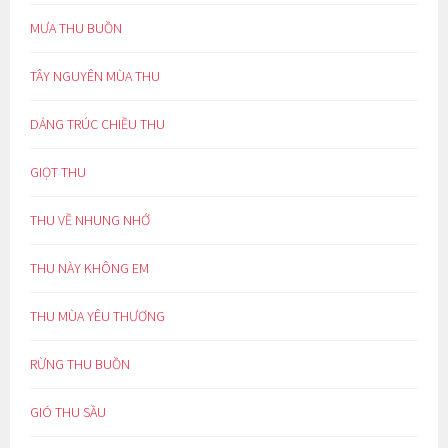
MƯA THU BUỒN
TÂY NGUYÊN MÙA THU
DÁNG TRÚC CHIỀU THU
GIỌT THU
THU VỀ NHUNG NHỚ
THU NÀY KHÔNG EM
THU MÙA YÊU THƯƠNG
RỪNG THU BUỒN
GIÓ THU SẦU