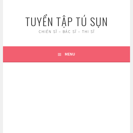
Skip
to
TUYỂN TẬP TÚ SỤN
content
CHIẾN SĨ – BÁC SĨ – THI SĨ
MENU