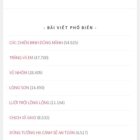
BÀI VIẾT PHỔ BIẾN
CÁC CHIẾN BINH DŨNG MÃNH
(54.925)
TRĂNG VÀ EM
(47.700)
VŨ NHÔM
(18.409)
LÒNG SON
(14.490)
LƯỚI TRỜI LỒNG LỘNG
(11.164)
CHỊCH XÃ GIAO
(8.532)
ĐỪNG TƯỞNG HẠ CÁNH SẼ AN TOÀN
(6.517)