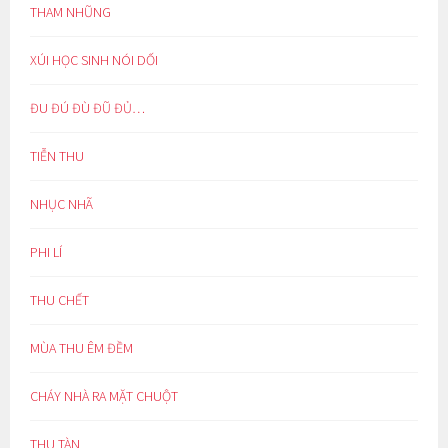
THAM NHŨNG
XÚI HỌC SINH NÓI DỐI
ĐU ĐÚ ĐÙ ĐŨ ĐỦ…
TIỄN THU
NHỤC NHÃ
PHI LÍ
THU CHẾT
MÙA THU ÊM ĐỀM
CHÁY NHÀ RA MẶT CHUỘT
THU TÀN