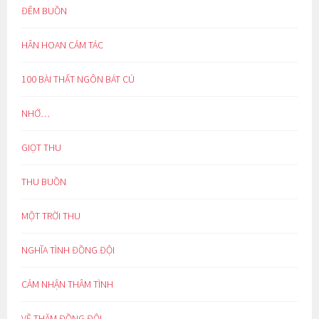
ĐÊM BUỒN
HÂN HOAN CẢM TÁC
100 BÀI THẤT NGÔN BÁT CÚ
NHỚ…
GIỌT THU
THU BUỒN
MỘT TRỜI THU
NGHĨA TÌNH ĐỒNG ĐỘI
CẢM NHẬN THÂM TÌNH
VỀ THĂM ĐỒNG ĐỘI