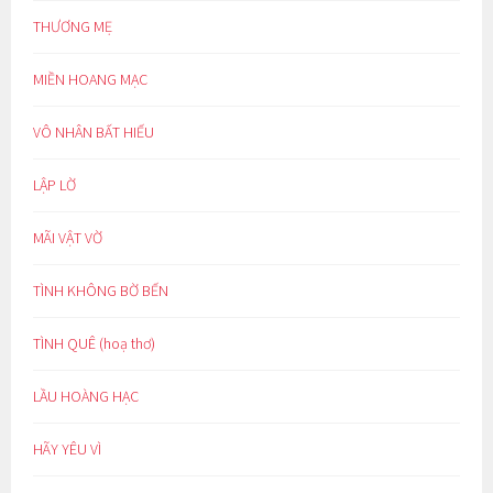
THƯƠNG MẸ
MIỀN HOANG MẠC
VÔ NHÂN BẤT HIẾU
LẬP LỜ
MÃI VẬT VỜ
TÌNH KHÔNG BỜ BẾN
TÌNH QUÊ (hoạ thơ)
LẦU HOÀNG HẠC
HÃY YÊU VÌ