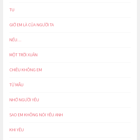
TU
GIỜ EM LÀ CỦA NGƯỜI TA
NẾU…
MỘT TRỜI XUÂN
CHIỀU KHÔNG EM
TỪ MẪU
NHỚ NGƯỜI YÊU
SAO EM KHÔNG NÓI YÊU ANH
KHI YÊU