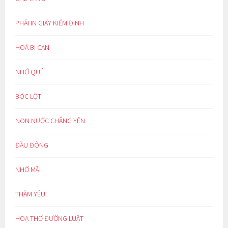
PHẢI IN GIẤY KIỂM ĐỊNH
HOÁ BỊ CAN
NHỚ QUÊ
BÓC LỘT
NON NƯỚC CHẲNG YÊN
ĐẦU ĐÔNG
NHỚ MÃI
THẦM YÊU
HOẠ THƠ ĐƯỜNG LUẬT