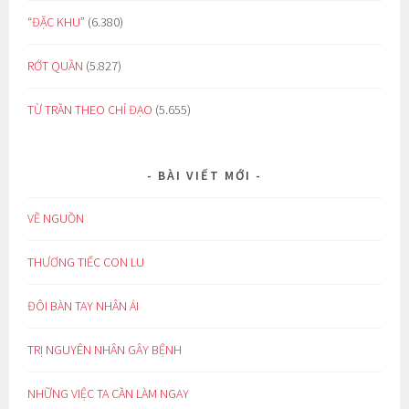
“ĐẶC KHU”
(6.380)
RỚT QUẦN
(5.827)
TỪ TRẦN THEO CHỈ ĐẠO
(5.655)
BÀI VIẾT MỚI
VỀ NGUỒN
THƯƠNG TIẾC CON LU
ĐÔI BÀN TAY NHÂN ÁI
TRỊ NGUYÊN NHÂN GÂY BỆNH
NHỮNG VIỆC TA CẦN LÀM NGAY