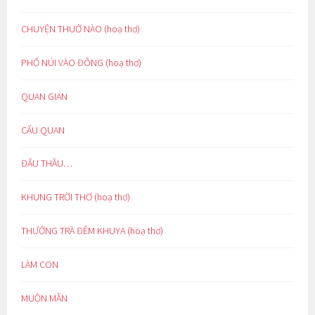
CHUYỆN THUỞ NÀO (hoạ thơ)
PHỐ NÚI VÀO ĐÔNG (hoạ thơ)
QUAN GIAN
CẨU QUAN
ĐẤU THẦU…
KHUNG TRỜI THƠ (hoạ thơ)
THƯỞNG TRÀ ĐÊM KHUYA (hoạ thơ)
LÀM CON
MUỘN MẰN