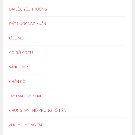
ĐẠI LỘC YÊU THƯƠNG
ĐẤT NƯỚC VÀO XUÂN
ƯỚC MƠ
CÔ GÁI CƠ TU
VẮNG EM RỒI…
CHÁN ĐỜI
TAY LÀM HÀM NHAI
CHUNG TAY THỜ PHỤNG TỔ TIÊN
ANH MÃI MONG EM