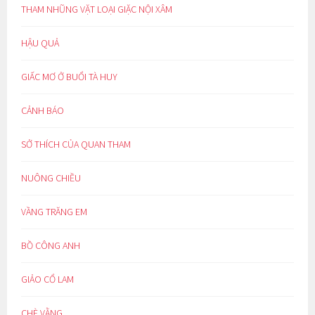
THAM NHŨNG VẶT LOẠI GIẶC NỘI XÂM
HẬU QUẢ
GIẤC MƠ Ở BUỔI TÀ HUY
CẢNH BÁO
SỞ THÍCH CỦA QUAN THAM
NUÔNG CHIỀU
VẦNG TRĂNG EM
BỒ CÔNG ANH
GIẢO CỔ LAM
CHÈ VẰNG