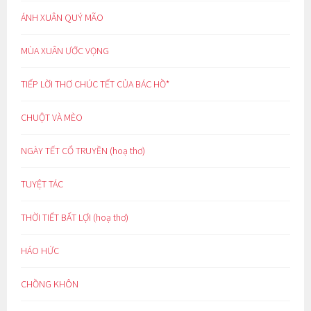
ÁNH XUÂN QUÝ MÃO
MÙA XUÂN ƯỚC VỌNG
TIẾP LỜI THƠ CHÚC TẾT CỦA BÁC HỒ*
CHUỘT VÀ MÈO
NGÀY TẾT CỔ TRUYỀN (hoạ thơ)
TUYỆT TÁC
THỜI TIẾT BẤT LỢI (hoạ thơ)
HÁO HỨC
CHỒNG KHÔN