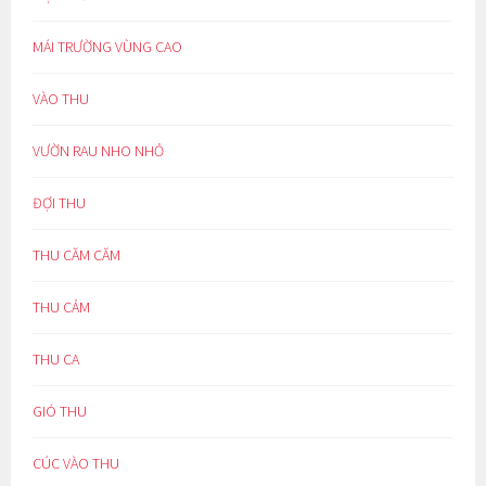
MÁI TRƯỜNG VÙNG CAO
VÀO THU
VƯỜN RAU NHO NHỎ
ĐỢI THU
THU CĂM CĂM
THU CẢM
THU CA
GIÓ THU
CÚC VÀO THU