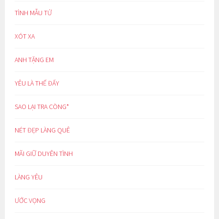
TÌNH MẪU TỬ
XÓT XA
ANH TẶNG EM
YÊU LÀ THẾ ĐẤY
SAO LẠI TRA CÒNG*
NÉT ĐẸP LÀNG QUÊ
MÃI GIỮ DUYÊN TÌNH
LÀNG YÊU
ƯỚC VỌNG