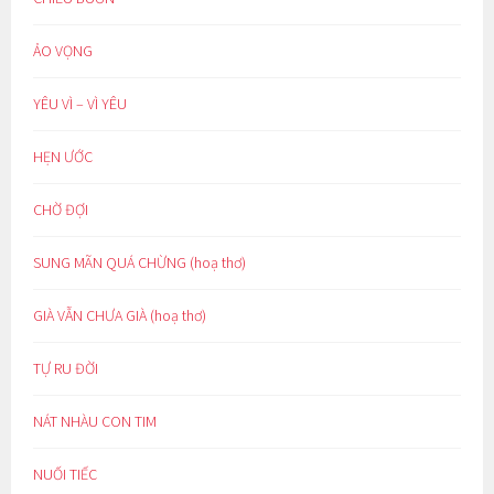
ẢO VỌNG
YÊU VÌ – VÌ YÊU
HẸN ƯỚC
CHỜ ĐỢI
SUNG MÃN QUÁ CHỪNG (hoạ thơ)
GIÀ VẪN CHƯA GIÀ (hoạ thơ)
TỰ RU ĐỜI
NÁT NHÀU CON TIM
NUỐI TIẾC