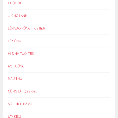
CUỘC ĐỜI
…CHO LÀNH
LẺN VÀO RỪNG (hoạ thơ)
LẼ SỐNG
HI SINH TUỔI TRẺ
ẢO TƯỞNG
MÀU THU
CŨNG LÀ…(lẩy Kiều)
SỞ THÍCH BÁ VƠ
LẨY KIỀU