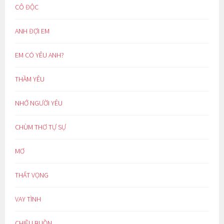
CÔ ĐỘC
ANH ĐỢI EM
EM CÓ YÊU ANH?
THẦM YÊU
NHỚ NGƯỜI YÊU
CHÙM THƠ TỰ SỰ
MƠ
THẤT VỌNG
VAY TÌNH
CHIỀU BUỒN