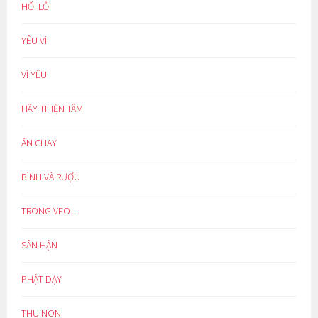
HỐI LỖI
YÊU VÌ
VÌ YÊU
HÃY THIỆN TÂM
ĂN CHAY
BÌNH VÀ RƯỢU
TRONG VEO…
SÂN HẬN
PHẬT DẠY
THU NON