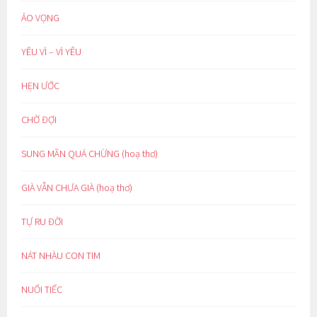
ẢO VỌNG
YÊU VÌ – VÌ YÊU
HẸN ƯỚC
CHỜ ĐỢI
SUNG MÃN QUÁ CHỪNG (hoạ thơ)
GIÀ VẪN CHƯA GIÀ (hoạ thơ)
TỰ RU ĐỜI
NÁT NHÀU CON TIM
NUỐI TIẾC