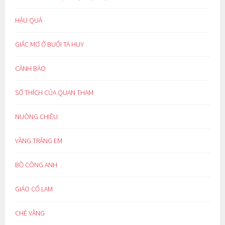
HẬU QUẢ
GIẤC MƠ Ở BUỔI TÀ HUY
CẢNH BÁO
SỞ THÍCH CỦA QUAN THAM
NUÔNG CHIỀU
VẦNG TRĂNG EM
BỒ CÔNG ANH
GIẢO CỔ LAM
CHÈ VẰNG