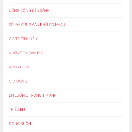
UỔNG CÔNG ĐÈN SÁNH
SỎI ĐÁ CŨNG CẦN PHẢI CÓ NHAU
GIÁ TRỊ TÌNH YÊU
NHỚ VỀ EM (hoạ thơ)
NẮNG XUÂN
GIÓ ĐÔNG
EM LUÔN Ở TRONG TIM ANH
THIẾU EM
ĐÔNG BUỒN