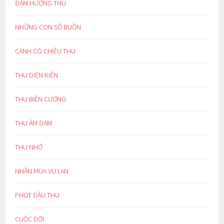
ĐẬM HƯƠNG THU
NHỮNG CON SỐ BUỒN
CÁNH CÒ CHIỀU THU
THU DIỆN KIẾN
THU BIÊN CƯƠNG
THU ẢM ĐẠM
THU NHỚ
NHÂN MÙA VU LAN
PHÚT ĐẦU THU
CUỘC ĐỜI