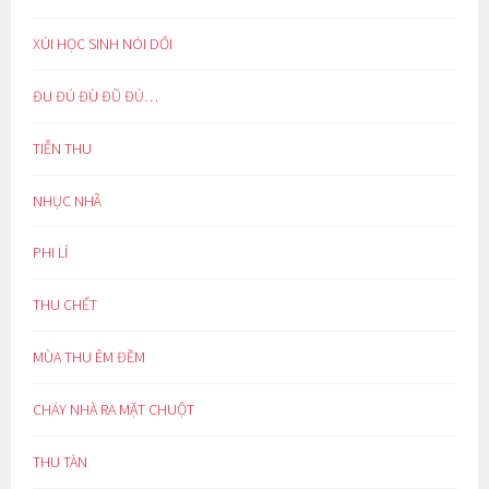
XÚI HỌC SINH NÓI DỐI
ĐU ĐÚ ĐÙ ĐŨ ĐỦ…
TIỄN THU
NHỤC NHÃ
PHI LÍ
THU CHẾT
MÙA THU ÊM ĐỀM
CHÁY NHÀ RA MẶT CHUỘT
THU TÀN