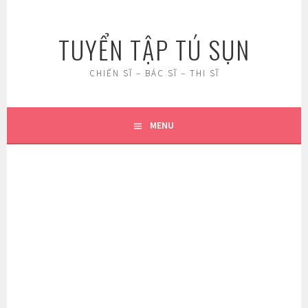
Skip
to
TUYỂN TẬP TÚ SỤN
content
CHIẾN SĨ – BÁC SĨ – THI SĨ
MENU