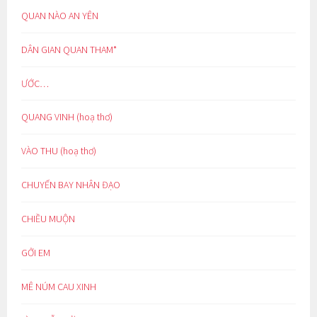
QUAN NÀO AN YÊN
DÂN GIAN QUAN THAM*
ƯỚC…
QUANG VINH (hoạ thơ)
VÀO THU (hoạ thơ)
CHUYẾN BAY NHÂN ĐẠO
CHIỀU MUỘN
GỞI EM
MÊ NÚM CAU XINH