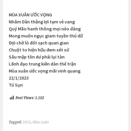
MÙA XUÂN ƯỚC VỌNG
Nhâm Dần thắng lợi tạm vẻ vang
Quý Mão hanh thông mọi nẻo đàng
Mong muốn ngục giam tuyền thú dữ
Đợi chờ lò đốt sạch quan gian
Chuột to hiện hữu đem xét xử
Sâu mập tồn dư phải lụi tàn
Lãnh đạo trung kiên dàn thế trận
Mùa xuân ước vọng mãi vinh quang
22/1/2023
Tú Sụn
Post Views:
1.102
Tagged:
2023
,
Mùa xuân