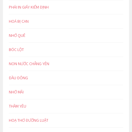
PHẢI IN GIẤY KIỂM ĐỊNH
HOÁ BỊ CAN
NHỚ QUÊ
BÓC LỘT
NON NƯỚC CHẲNG YÊN
ĐẦU ĐÔNG
NHỚ MÃI
THẦM YÊU
HOẠ THƠ ĐƯỜNG LUẬT