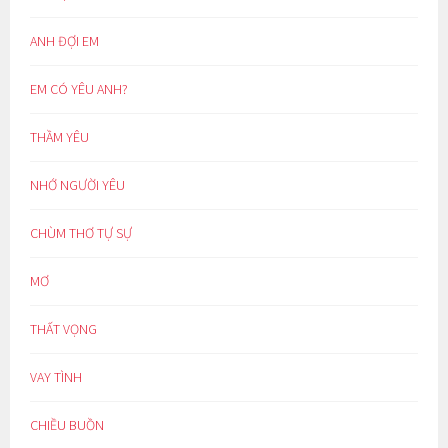
ANH ĐỢI EM
EM CÓ YÊU ANH?
THẦM YÊU
NHỚ NGƯỜI YÊU
CHÙM THƠ TỰ SỰ
MƠ
THẤT VỌNG
VAY TÌNH
CHIỀU BUỒN