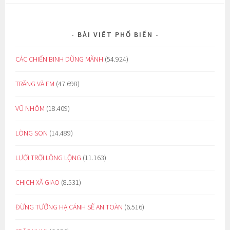
BÀI VIẾT PHỔ BIẾN
CÁC CHIẾN BINH DŨNG MÃNH
(54.924)
TRĂNG VÀ EM
(47.698)
VŨ NHÔM
(18.409)
LÒNG SON
(14.489)
LƯỚI TRỜI LỒNG LỘNG
(11.163)
CHỊCH XÃ GIAO
(8.531)
ĐỪNG TƯỞNG HẠ CÁNH SẼ AN TOÀN
(6.516)