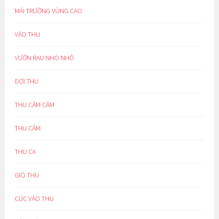
MÁI TRƯỜNG VÙNG CAO
VÀO THU
VƯỜN RAU NHO NHỎ
ĐỢI THU
THU CĂM CĂM
THU CẢM
THU CA
GIÓ THU
CÚC VÀO THU