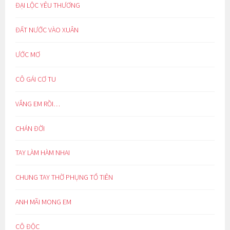
ĐẠI LỘC YÊU THƯƠNG
ĐẤT NƯỚC VÀO XUÂN
ƯỚC MƠ
CÔ GÁI CƠ TU
VẮNG EM RỒI…
CHÁN ĐỜI
TAY LÀM HÀM NHAI
CHUNG TAY THỜ PHỤNG TỔ TIÊN
ANH MÃI MONG EM
CÔ ĐỘC