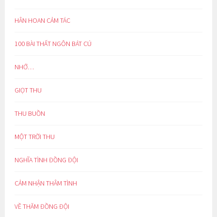
HÂN HOAN CẢM TÁC
100 BÀI THẤT NGÔN BÁT CÚ
NHỚ…
GIỌT THU
THU BUỒN
MỘT TRỜI THU
NGHĨA TÌNH ĐỒNG ĐỘI
CẢM NHẬN THÂM TÌNH
VỀ THĂM ĐỒNG ĐỘI