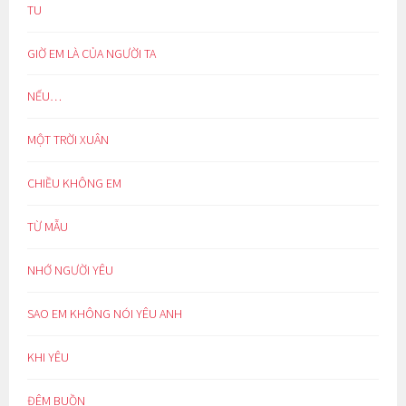
TU
GIỜ EM LÀ CỦA NGƯỜI TA
NẾU…
MỘT TRỜI XUÂN
CHIỀU KHÔNG EM
TỪ MẪU
NHỚ NGƯỜI YÊU
SAO EM KHÔNG NÓI YÊU ANH
KHI YÊU
ĐÊM BUỒN