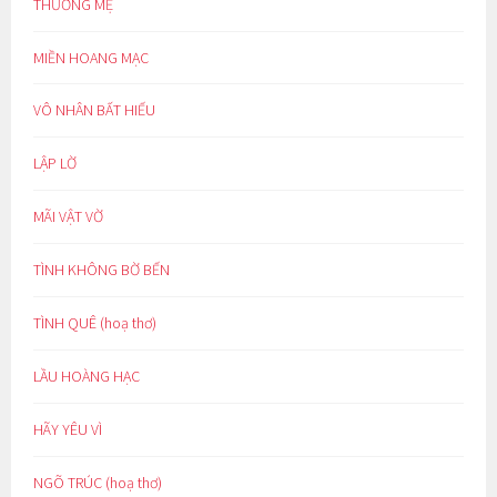
THƯƠNG MẸ
MIỀN HOANG MẠC
VÔ NHÂN BẤT HIẾU
LẬP LỜ
MÃI VẬT VỜ
TÌNH KHÔNG BỜ BẾN
TÌNH QUÊ (hoạ thơ)
LẦU HOÀNG HẠC
HÃY YÊU VÌ
NGÕ TRÚC (hoạ thơ)