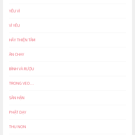
YÊU VÌ
VÌ YÊU
HÃY THIỆN TÂM
ĂN CHAY
BÌNH VÀ RƯỢU
TRONG VEO…
SÂN HẬN
PHẬT DẠY
THU NON