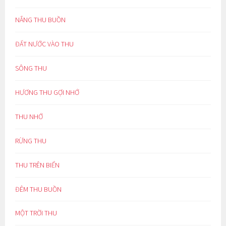
NẮNG THU BUỒN
ĐẤT NƯỚC VÀO THU
SÔNG THU
HƯƠNG THU GỢI NHỚ
THU NHỚ
RỪNG THU
THU TRÊN BIỂN
ĐÊM THU BUỒN
MỘT TRỜI THU