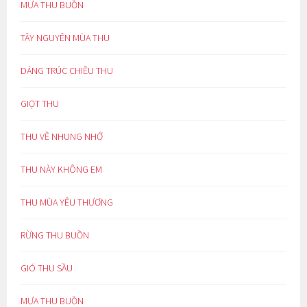
MƯA THU BUỒN
TÂY NGUYÊN MÙA THU
DÁNG TRÚC CHIỀU THU
GIỌT THU
THU VỀ NHUNG NHỚ
THU NÀY KHÔNG EM
THU MÙA YÊU THƯƠNG
RỪNG THU BUỒN
GIÓ THU SẦU
MƯA THU BUỒN