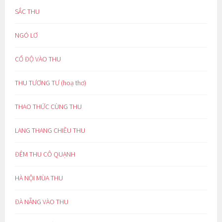
SẮC THU
NGÓ LƠ
CỔ ĐỘ VÀO THU
THU TƯƠNG TƯ (hoạ thơ)
THAO THỨC CÙNG THU
LANG THANG CHIỀU THU
ĐÊM THU CÔ QUẠNH
HÀ NỘI MÙA THU
ĐÀ NẴNG VÀO THU