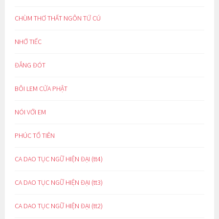
CHÙM THƠ THẤT NGÔN TỨ CÚ
NHỚ TIẾC
ĐẮNG ĐÓT
BÔI LEM CỬA PHẬT
NÓI VỚI EM
PHÚC TỔ TIÊN
CA DAO TỤC NGỮ HIỆN ĐẠI (tt4)
CA DAO TỤC NGỮ HIỆN ĐẠI (tt3)
CA DAO TỤC NGỮ HIỆN ĐẠI (tt2)