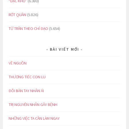
“ĐẶC KHU”
(6.380)
RỚT QUẦN
(5.826)
TỪ TRẦN THEO CHỈ ĐẠO
(5.654)
BÀI VIẾT MỚI
VỀ NGUỒN
THƯƠNG TIẾC CON LU
ĐÔI BÀN TAY NHÂN ÁI
TRỊ NGUYÊN NHÂN GÂY BỆNH
NHỮNG VIỆC TA CẦN LÀM NGAY