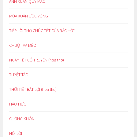
ÁNH XUÂN QUÝ MÃO
MÙA XUÂN ƯỚC VỌNG
TIẾP LỜI THƠ CHÚC TẾT CỦA BÁC HỒ*
CHUỘT VÀ MÈO
NGÀY TẾT CỔ TRUYỀN (hoạ thơ)
TUYỆT TÁC
THỜI TIẾT BẤT LỢI (hoạ thơ)
HÁO HỨC
CHỒNG KHÔN
HỐI LỖI