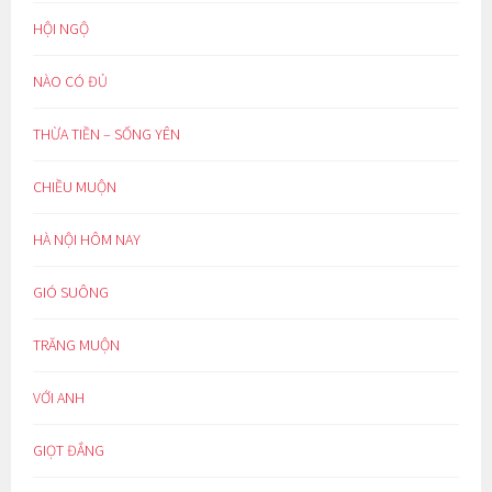
HỘI NGỘ
NÀO CÓ ĐỦ
THỪA TIỀN – SỐNG YÊN
CHIỀU MUỘN
HÀ NỘI HÔM NAY
GIÓ SUÔNG
TRĂNG MUỘN
VỚI ANH
GIỌT ĐẮNG