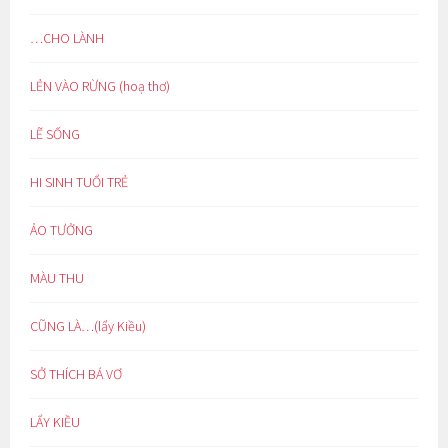
…CHO LÀNH
LẺN VÀO RỪNG (hoạ thơ)
LẼ SỐNG
HI SINH TUỔI TRẺ
ẢO TƯỞNG
MÀU THU
CŨNG LÀ…(lẩy Kiều)
SỞ THÍCH BÁ VƠ
LẨY KIỀU