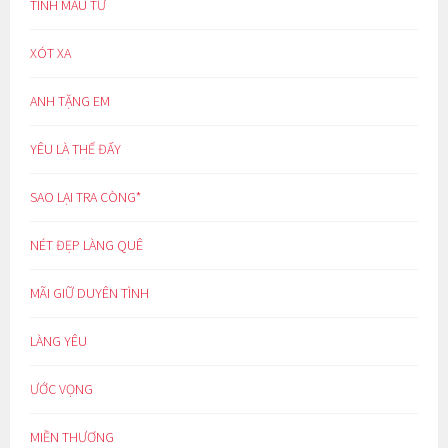
TÌNH MẪU TỬ
XÓT XA
ANH TẶNG EM
YÊU LÀ THẾ ĐẤY
SAO LẠI TRA CÒNG*
NÉT ĐẸP LÀNG QUÊ
MÃI GIỮ DUYÊN TÌNH
LÀNG YÊU
ƯỚC VỌNG
MIỀN THƯƠNG