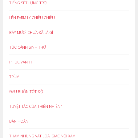
TIẾNG SÉT LƯNG TRỜI
LÊN FARM LÝ CHIỀU CHIỀU
BẢY MƯƠI CHƯA ĐÃ LÀ GÌ
TỨC CẢNH SINH THƠ
PHÚC VẠN THÌ
TRÙM
ĐAU BUỒN TỘT ĐỘ
TUYỆT TÁC CỦA THIÊN NHIÊN*
BÀN HOÀN
THAM NHŨNG VẶT LOẠI GIẶC NỘI XÂM