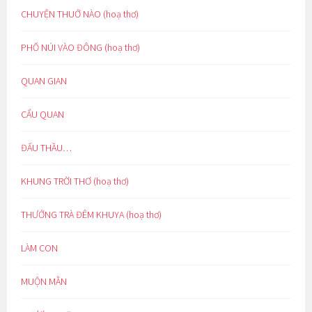
CHUYỆN THUỞ NÀO (hoạ thơ)
PHỐ NÚI VÀO ĐÔNG (hoạ thơ)
QUAN GIAN
CẨU QUAN
ĐẤU THẦU…
KHUNG TRỜI THƠ (hoạ thơ)
THƯỞNG TRÀ ĐÊM KHUYA (hoạ thơ)
LÀM CON
MUỘN MẰN