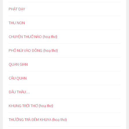
PHẬT DẠY
THU NON
CHUYỆN THUỞ NÀO (hoạ thơ)
PHỐ NÚI VÀO ĐÔNG (hoạ thơ)
QUAN GIAN
CẨU QUAN
ĐẤU THẦU…
KHUNG TRỜI THƠ (hoạ thơ)
THƯỞNG TRÀ ĐÊM KHUYA (hoạ thơ)