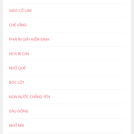
GIẢO CỔ LAM
CHÈ VẰNG
PHẢI IN GIẤY KIỂM ĐỊNH
HOÁ BỊ CAN
NHỚ QUÊ
BÓC LỘT
NON NƯỚC CHẲNG YÊN
ĐẦU ĐÔNG
NHỚ MÃI