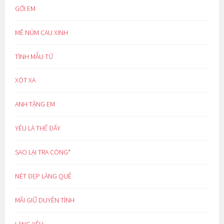
GỞI EM
MÊ NÚM CAU XINH
TÌNH MẪU TỬ
XÓT XA
ANH TẶNG EM
YÊU LÀ THẾ ĐẤY
SAO LẠI TRA CÒNG*
NÉT ĐẸP LÀNG QUÊ
MÃI GIỮ DUYÊN TÌNH