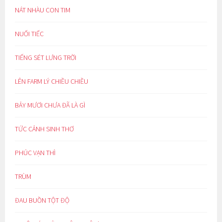
NÁT NHÀU CON TIM
NUỐI TIẾC
TIẾNG SÉT LƯNG TRỜI
LÊN FARM LÝ CHIỀU CHIỀU
BẢY MƯƠI CHƯA ĐÃ LÀ GÌ
TỨC CẢNH SINH THƠ
PHÚC VẠN THÌ
TRÙM
ĐAU BUỒN TỘT ĐỘ