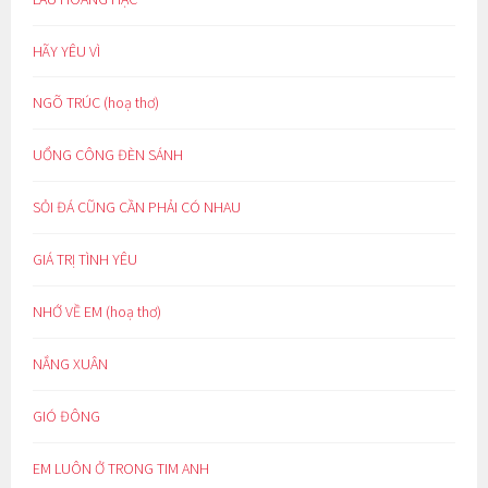
HÃY YÊU VÌ
NGÕ TRÚC (hoạ thơ)
UỔNG CÔNG ĐÈN SÁNH
SỎI ĐÁ CŨNG CẦN PHẢI CÓ NHAU
GIÁ TRỊ TÌNH YÊU
NHỚ VỀ EM (hoạ thơ)
NẮNG XUÂN
GIÓ ĐÔNG
EM LUÔN Ở TRONG TIM ANH