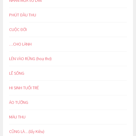
NHÂN MÙA VU LAN
PHÚT ĐẦU THU
CUỘC ĐỜI
…CHO LÀNH
LẺN VÀO RỪNG (hoạ thơ)
LẼ SỐNG
HI SINH TUỔI TRẺ
ẢO TƯỞNG
MÀU THU
CŨNG LÀ…(lẩy Kiều)