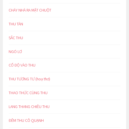
CHÁY NHÀ RA MẶT CHUỘT
THU TÀN
SẮC THU
NGÓ LƠ
CỔ ĐỘ VÀO THU
THU TƯƠNG TƯ (hoạ thơ)
THAO THỨC CÙNG THU
LANG THANG CHIỀU THU
ĐÊM THU CÔ QUẠNH