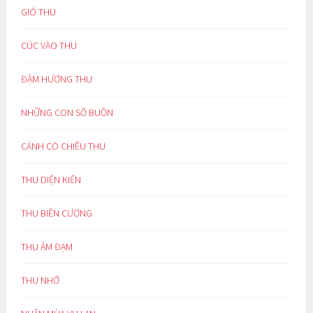
GIÓ THU
CÚC VÀO THU
ĐẬM HƯƠNG THU
NHỮNG CON SỐ BUỒN
CÁNH CÒ CHIỀU THU
THU DIỆN KIẾN
THU BIÊN CƯƠNG
THU ẢM ĐẠM
THU NHỚ