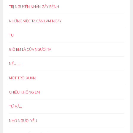
TRỊ NGUYÊN NHÂN GÂY BỆNH
NHỮNG VIỆC TA CẦN LÀM NGAY
TU
GIỜ EM LÀ CỦA NGƯỜI TA
NẾU…
MỘT TRỜI XUÂN
CHIỀU KHÔNG EM
TỪ MẪU
NHỚ NGƯỜI YÊU