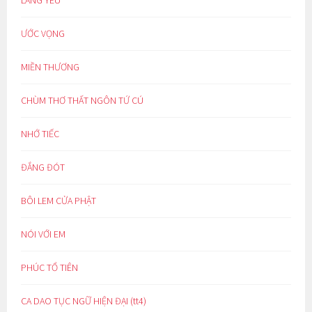
LÀNG YÊU
ƯỚC VỌNG
MIỀN THƯƠNG
CHÙM THƠ THẤT NGÔN TỨ CÚ
NHỚ TIẾC
ĐẮNG ĐÓT
BÔI LEM CỬA PHẬT
NÓI VỚI EM
PHÚC TỔ TIÊN
CA DAO TỤC NGỮ HIỆN ĐẠI (tt4)