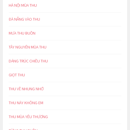
HÀ NỘI MÙA THU
ĐÀ NẴNG VÀO THU
MƯA THU BUỒN
TÂY NGUYÊN MÙA THU
DÁNG TRÚC CHIỀU THU
GIỌT THU
THU VỀ NHUNG NHỚ
THU NÀY KHÔNG EM
THU MÙA YÊU THƯƠNG