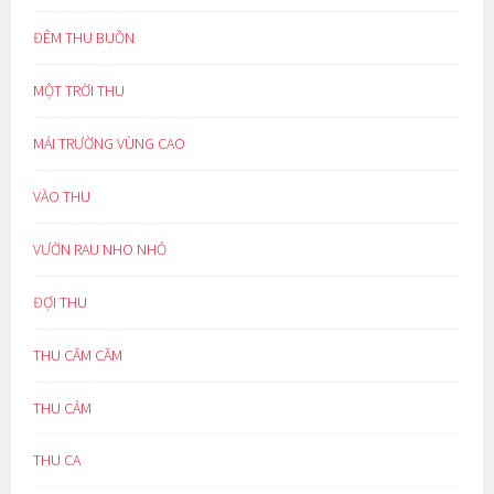
ĐÊM THU BUỒN
MỘT TRỜI THU
MÁI TRƯỜNG VÙNG CAO
VÀO THU
VƯỜN RAU NHO NHỎ
ĐỢI THU
THU CĂM CĂM
THU CẢM
THU CA