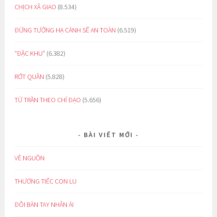
CHỊCH XÃ GIAO
(8.534)
ĐỪNG TƯỞNG HẠ CÁNH SẼ AN TOÀN
(6.519)
“ĐẶC KHU”
(6.382)
RỚT QUẦN
(5.828)
TỪ TRẦN THEO CHỈ ĐẠO
(5.656)
BÀI VIẾT MỚI
VỀ NGUỒN
THƯƠNG TIẾC CON LU
ĐÔI BÀN TAY NHÂN ÁI