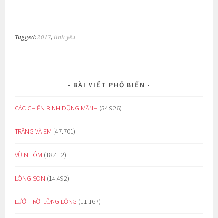
Tagged:
2017
,
tình yêu
BÀI VIẾT PHỔ BIẾN
CÁC CHIẾN BINH DŨNG MÃNH
(54.926)
TRĂNG VÀ EM
(47.701)
VŨ NHÔM
(18.412)
LÒNG SON
(14.492)
LƯỚI TRỜI LỒNG LỘNG
(11.167)