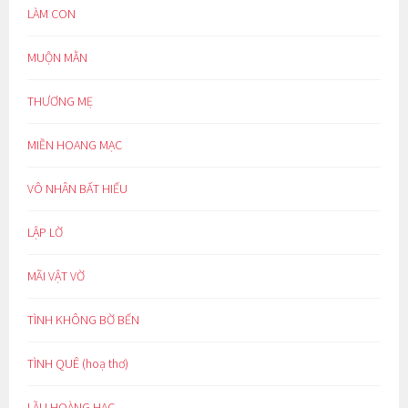
LÀM CON
MUỘN MẰN
THƯƠNG MẸ
MIỀN HOANG MẠC
VÔ NHÂN BẤT HIẾU
LẬP LỜ
MÃI VẬT VỜ
TÌNH KHÔNG BỜ BẾN
TÌNH QUÊ (hoạ thơ)
LẦU HOÀNG HẠC