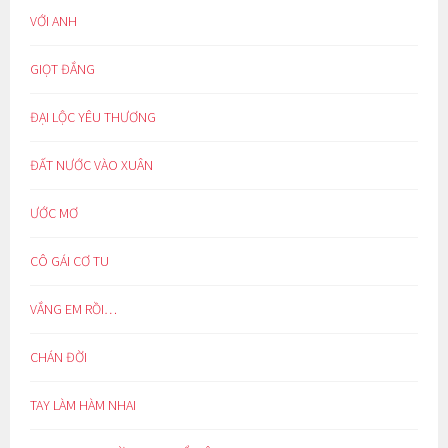
VỚI ANH
GIỌT ĐẮNG
ĐẠI LỘC YÊU THƯƠNG
ĐẤT NƯỚC VÀO XUÂN
ƯỚC MƠ
CÔ GÁI CƠ TU
VẮNG EM RỒI…
CHÁN ĐỜI
TAY LÀM HÀM NHAI