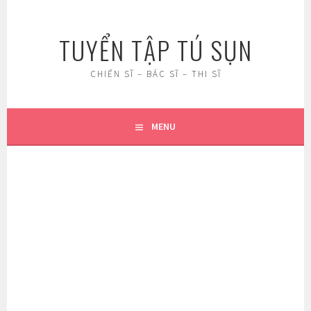
Skip
to
TUYỂN TẬP TÚ SỤN
content
CHIẾN SĨ – BÁC SĨ – THI SĨ
MENU