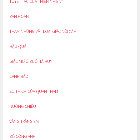
TUYỆT TÁC CỦA THIÊN NHIÊN*
BÀN HOÀN
THAM NHŨNG VẶT LOẠI GIẶC NỘI XÂM
HẬU QUẢ
GIẤC MƠ Ở BUỔI TÀ HUY
CẢNH BÁO
SỞ THÍCH CỦA QUAN THAM
NUÔNG CHIỀU
VẦNG TRĂNG EM
BỒ CÔNG ANH