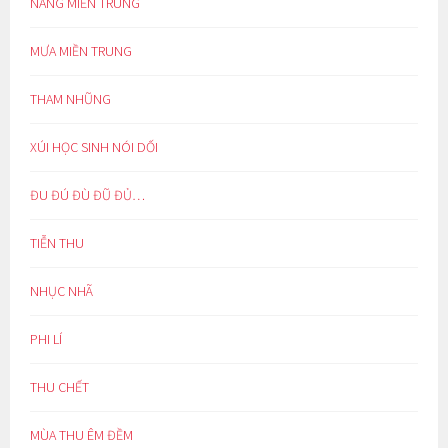
NẮNG MIỀN TRUNG
MƯA MIỀN TRUNG
THAM NHŨNG
XÚI HỌC SINH NÓI DỐI
ĐU ĐÚ ĐÙ ĐŨ ĐỦ…
TIỄN THU
NHỤC NHÃ
PHI LÍ
THU CHẾT
MÙA THU ÊM ĐỀM