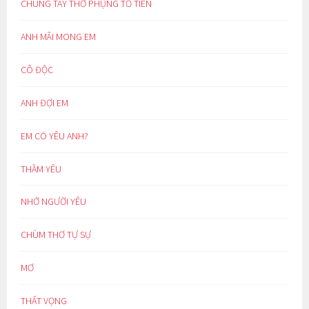
CHUNG TAY THỜ PHỤNG TỔ TIÊN
ANH MÃI MONG EM
CÔ ĐỘC
ANH ĐỢI EM
EM CÓ YÊU ANH?
THẦM YÊU
NHỚ NGƯỜI YÊU
CHÙM THƠ TỰ SỰ
MƠ
THẤT VỌNG