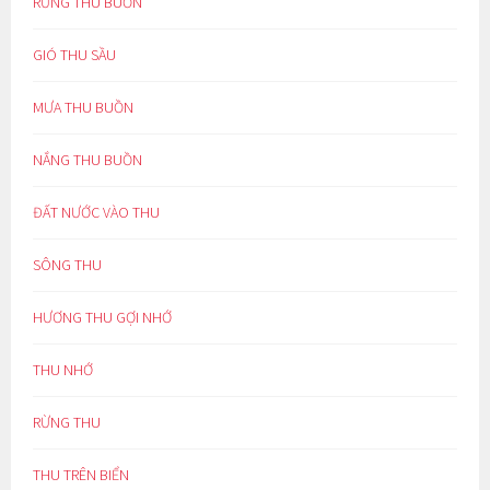
RỪNG THU BUỒN
GIÓ THU SẦU
MƯA THU BUỒN
NẮNG THU BUỒN
ĐẤT NƯỚC VÀO THU
SÔNG THU
HƯƠNG THU GỢI NHỚ
THU NHỚ
RỪNG THU
THU TRÊN BIỂN