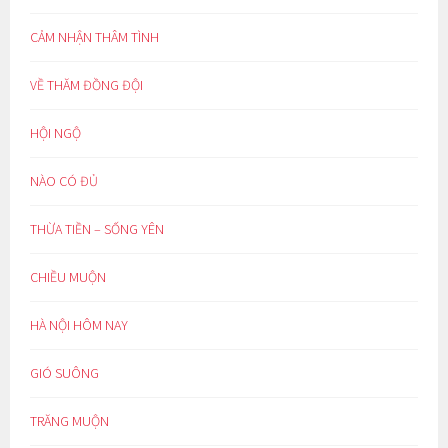
CẢM NHẬN THÂM TÌNH
VỀ THĂM ĐỒNG ĐỘI
HỘI NGỘ
NÀO CÓ ĐỦ
THỪA TIỀN – SỐNG YÊN
CHIỀU MUỘN
HÀ NỘI HÔM NAY
GIÓ SUÔNG
TRĂNG MUỘN