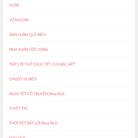
XUÂN
VỢ NGOAN
ÁNH XUÂN QUÝ MÃO
MÙA XUÂN ƯỚC VỌNG
TIẾP LỜI THƠ CHÚC TẾT CỦA BÁC HỒ*
CHUỘT VÀ MÈO
NGÀY TẾT CỔ TRUYỀN (hoạ thơ)
TUYỆT TÁC
THỜI TIẾT BẤT LỢI (hoạ thơ)
HÁO HỨC