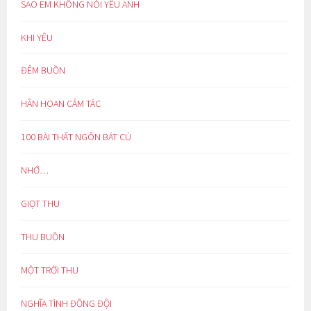
SAO EM KHÔNG NÓI YÊU ANH
KHI YÊU
ĐÊM BUỒN
HÂN HOAN CẢM TÁC
100 BÀI THẤT NGÔN BÁT CÚ
NHỚ…
GIỌT THU
THU BUỒN
MỘT TRỜI THU
NGHĨA TÌNH ĐỒNG ĐỘI