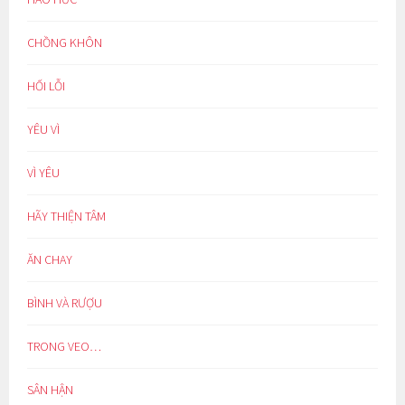
CHỒNG KHÔN
HỐI LỖI
YÊU VÌ
VÌ YÊU
HÃY THIỆN TÂM
ĂN CHAY
BÌNH VÀ RƯỢU
TRONG VEO…
SÂN HẬN