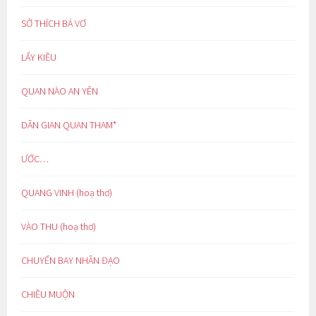
SỞ THÍCH BÁ VƠ
LẨY KIỀU
QUAN NÀO AN YÊN
DÂN GIAN QUAN THAM*
ƯỚC…
QUANG VINH (hoạ thơ)
VÀO THU (hoạ thơ)
CHUYẾN BAY NHÂN ĐẠO
CHIỀU MUỘN