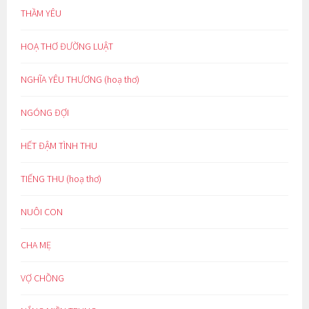
THẦM YÊU
HOẠ THƠ ĐƯỜNG LUẬT
NGHĨA YÊU THƯƠNG (hoạ thơ)
NGÓNG ĐỢI
HẾT ĐẬM TÌNH THU
TIẾNG THU (hoạ thơ)
NUÔI CON
CHA MẸ
VỢ CHỒNG