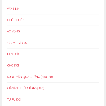
VAY TÌNH
CHIỀU BUỒN
ẢO VỌNG
YÊU VÌ – VÌ YÊU
HẸN ƯỚC
CHỜ ĐỢI
SUNG MÃN QUÁ CHỪNG (hoạ thơ)
GIÀ VẪN CHƯA GIÀ (hoạ thơ)
TỰ RU ĐỜI