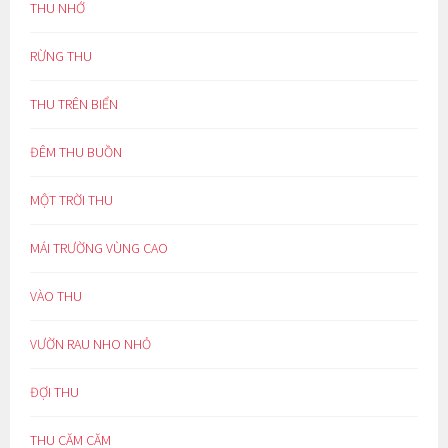
THU NHỚ
RỪNG THU
THU TRÊN BIỂN
ĐÊM THU BUỒN
MỘT TRỜI THU
MÁI TRƯỜNG VÙNG CAO
VÀO THU
VƯỜN RAU NHO NHỎ
ĐỢI THU
THU CĂM CĂM