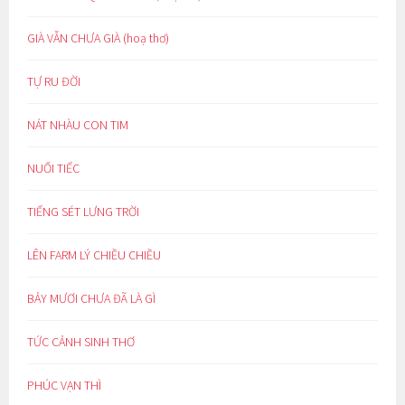
GIÀ VẪN CHƯA GIÀ (hoạ thơ)
TỰ RU ĐỜI
NÁT NHÀU CON TIM
NUỐI TIẾC
TIẾNG SÉT LƯNG TRỜI
LÊN FARM LÝ CHIỀU CHIỀU
BẢY MƯƠI CHƯA ĐÃ LÀ GÌ
TỨC CẢNH SINH THƠ
PHÚC VẠN THÌ