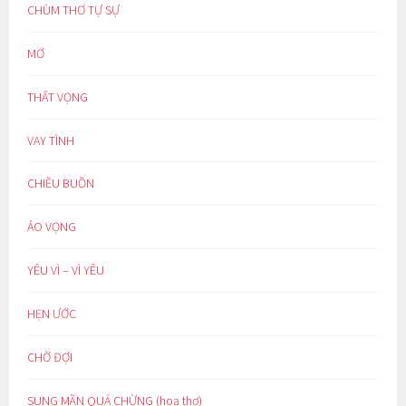
CHÙM THƠ TỰ SỰ
MƠ
THẤT VỌNG
VAY TÌNH
CHIỀU BUỒN
ẢO VỌNG
YÊU VÌ – VÌ YÊU
HẸN ƯỚC
CHỜ ĐỢI
SUNG MÃN QUÁ CHỪNG (hoạ thơ)