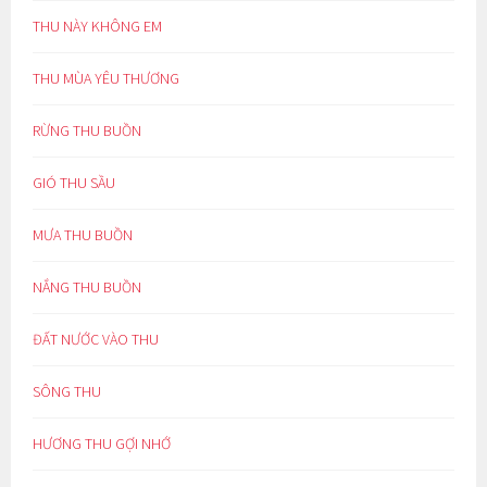
THU NÀY KHÔNG EM
THU MÙA YÊU THƯƠNG
RỪNG THU BUỒN
GIÓ THU SẦU
MƯA THU BUỒN
NẮNG THU BUỒN
ĐẤT NƯỚC VÀO THU
SÔNG THU
HƯƠNG THU GỢI NHỚ