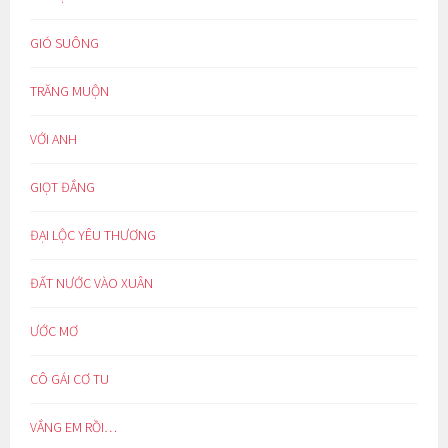
GIÓ SUÔNG
TRĂNG MUỘN
VỚI ANH
GIỌT ĐẮNG
ĐẠI LỘC YÊU THƯƠNG
ĐẤT NƯỚC VÀO XUÂN
ƯỚC MƠ
CÔ GÁI CƠ TU
VẮNG EM RỒI…