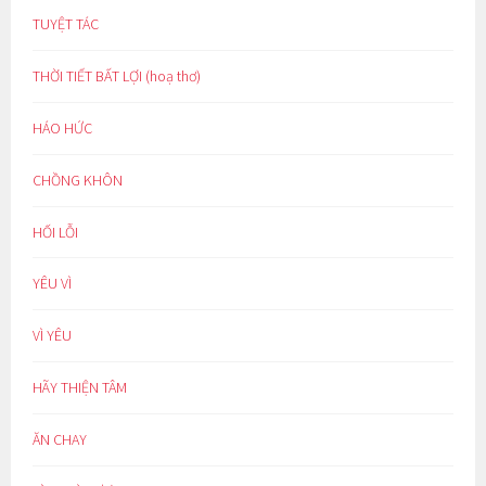
TUYỆT TÁC
THỜI TIẾT BẤT LỢI (hoạ thơ)
HÁO HỨC
CHỒNG KHÔN
HỐI LỖI
YÊU VÌ
VÌ YÊU
HÃY THIỆN TÂM
ĂN CHAY