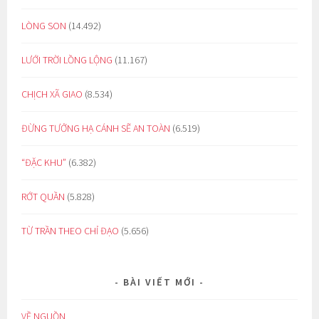
LÒNG SON
(14.492)
LƯỚI TRỜI LỒNG LỘNG
(11.167)
CHỊCH XÃ GIAO
(8.534)
ĐỪNG TƯỞNG HẠ CÁNH SẼ AN TOÀN
(6.519)
“ĐẶC KHU”
(6.382)
RỚT QUẦN
(5.828)
TỪ TRẦN THEO CHỈ ĐẠO
(5.656)
BÀI VIẾT MỚI
VỀ NGUỒN