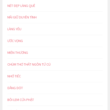
NÉT ĐẸP LÀNG QUÊ
MÃI GIỮ DUYÊN TÌNH
LÀNG YÊU
ƯỚC VỌNG
MIỀN THƯƠNG
CHÙM THƠ THẤT NGÔN TỨ CÚ
NHỚ TIẾC
ĐẮNG ĐÓT
BÔI LEM CỬA PHẬT