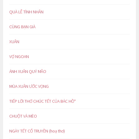
QUÀ LỄ TÌNH NHÂN
CÙNG BẠN GIÀ
XUÂN
VỢ NGOAN
ÁNH XUÂN QUÝ MÃO
MÙA XUÂN ƯỚC VỌNG
TIẾP LỜI THƠ CHÚC TẾT CỦA BÁC HỒ*
CHUỘT VÀ MÈO
NGÀY TẾT CỔ TRUYỀN (hoạ thơ)