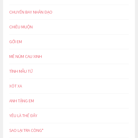
CHUYẾN BAY NHÂN ĐẠO
CHIỀU MUỘN
GỞI EM
MÊ NÚM CAU XINH
TÌNH MẪU TỬ
XÓT XA
ANH TẶNG EM
YÊU LÀ THẾ ĐẤY
SAO LẠI TRA CÒNG*