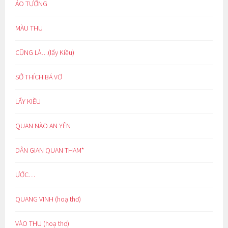
ẢO TƯỞNG
MÀU THU
CŨNG LÀ…(lẩy Kiều)
SỞ THÍCH BÁ VƠ
LẨY KIỀU
QUAN NÀO AN YÊN
DÂN GIAN QUAN THAM*
ƯỚC…
QUANG VINH (hoạ thơ)
VÀO THU (hoạ thơ)