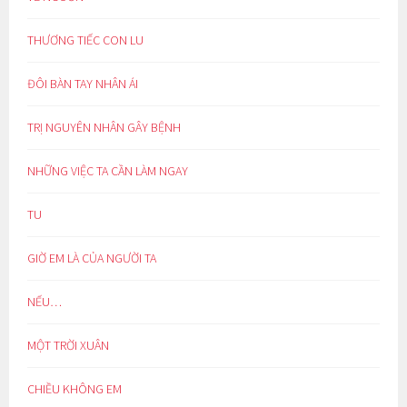
THƯƠNG TIẾC CON LU
ĐÔI BÀN TAY NHÂN ÁI
TRỊ NGUYÊN NHÂN GÂY BỆNH
NHỮNG VIỆC TA CẦN LÀM NGAY
TU
GIỜ EM LÀ CỦA NGƯỜI TA
NẾU…
MỘT TRỜI XUÂN
CHIỀU KHÔNG EM