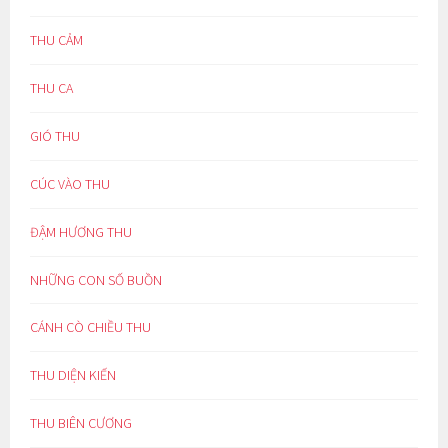
THU CẢM
THU CA
GIÓ THU
CÚC VÀO THU
ĐẬM HƯƠNG THU
NHỮNG CON SỐ BUỒN
CÁNH CÒ CHIỀU THU
THU DIỆN KIẾN
THU BIÊN CƯƠNG