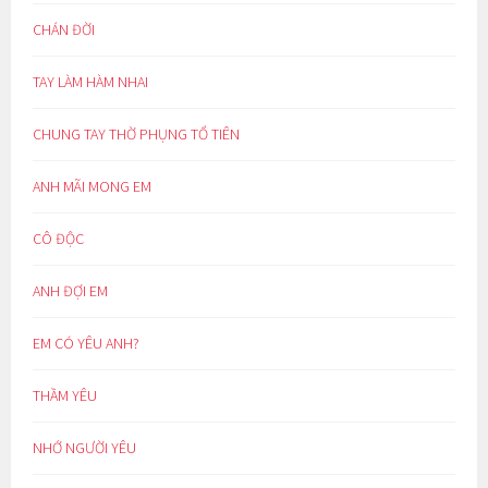
CHÁN ĐỜI
TAY LÀM HÀM NHAI
CHUNG TAY THỜ PHỤNG TỔ TIÊN
ANH MÃI MONG EM
CÔ ĐỘC
ANH ĐỢI EM
EM CÓ YÊU ANH?
THẦM YÊU
NHỚ NGƯỜI YÊU