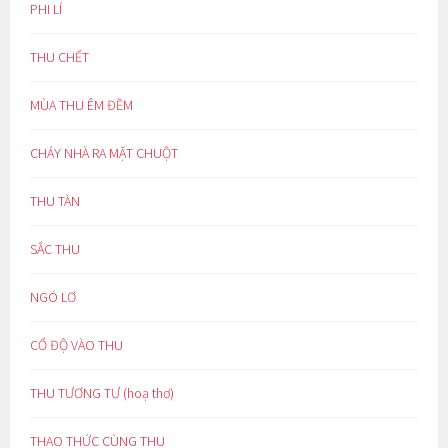
PHI LÍ
THU CHẾT
MÙA THU ÊM ĐỀM
CHÁY NHÀ RA MẶT CHUỘT
THU TÀN
SẮC THU
NGÓ LƠ
CỔ ĐỘ VÀO THU
THU TƯƠNG TƯ (hoạ thơ)
THAO THỨC CÙNG THU