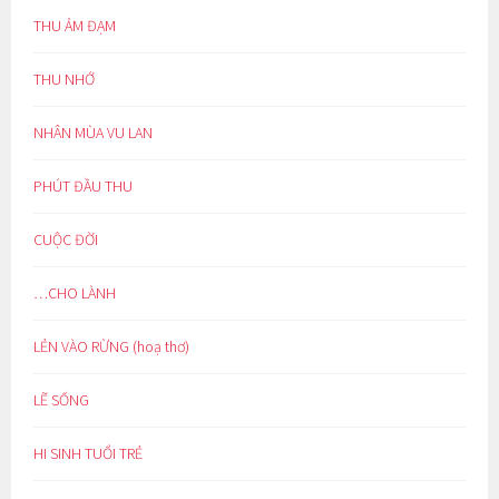
THU ẢM ĐẠM
THU NHỚ
NHÂN MÙA VU LAN
PHÚT ĐẦU THU
CUỘC ĐỜI
…CHO LÀNH
LẺN VÀO RỪNG (hoạ thơ)
LẼ SỐNG
HI SINH TUỔI TRẺ