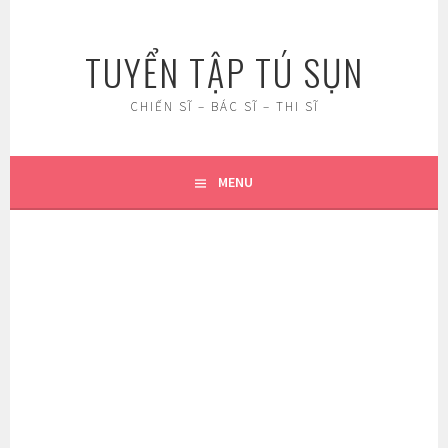
Skip
to
TUYỂN TẬP TÚ SỤN
content
CHIẾN SĨ – BÁC SĨ – THI SĨ
MENU