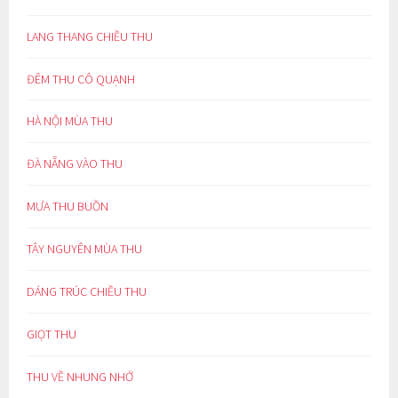
LANG THANG CHIỀU THU
ĐÊM THU CÔ QUẠNH
HÀ NỘI MÙA THU
ĐÀ NẴNG VÀO THU
MƯA THU BUỒN
TÂY NGUYÊN MÙA THU
DÁNG TRÚC CHIỀU THU
GIỌT THU
THU VỀ NHUNG NHỚ