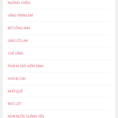
NUÔNG CHIỀU
VẦNG TRĂNG EM
BỒ CÔNG ANH
GIẢO CỔ LAM
CHÈ VẰNG
PHẢI IN GIẤY KIỂM ĐỊNH
HOÁ BỊ CAN
NHỚ QUÊ
BÓC LỘT
NON NƯỚC CHẲNG YÊN