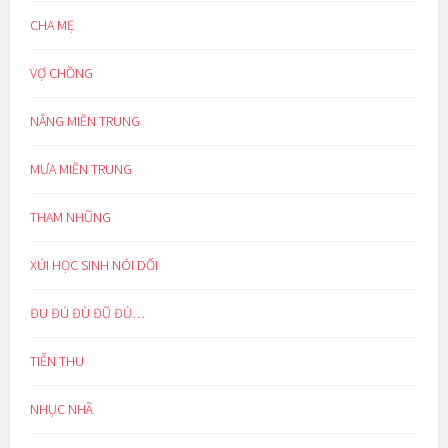
CHA MẸ
VỢ CHỒNG
NẮNG MIỀN TRUNG
MƯA MIỀN TRUNG
THAM NHŨNG
XÚI HỌC SINH NÓI DỐI
ĐU ĐÚ ĐÙ ĐŨ ĐỦ…
TIỄN THU
NHỤC NHÃ