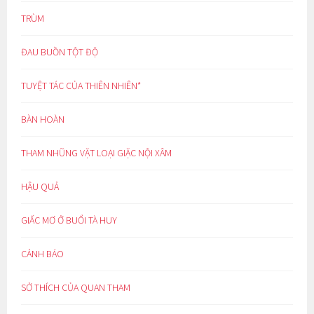
TRÙM
ĐAU BUỒN TỘT ĐỘ
TUYỆT TÁC CỦA THIÊN NHIÊN*
BÀN HOÀN
THAM NHŨNG VẶT LOẠI GIẶC NỘI XÂM
HẬU QUẢ
GIẤC MƠ Ở BUỔI TÀ HUY
CẢNH BÁO
SỞ THÍCH CỦA QUAN THAM