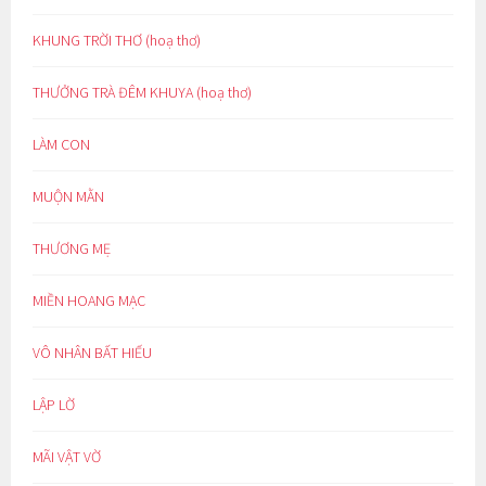
KHUNG TRỜI THƠ (hoạ thơ)
THƯỞNG TRÀ ĐÊM KHUYA (hoạ thơ)
LÀM CON
MUỘN MẰN
THƯƠNG MẸ
MIỀN HOANG MẠC
VÔ NHÂN BẤT HIẾU
LẬP LỜ
MÃI VẬT VỜ