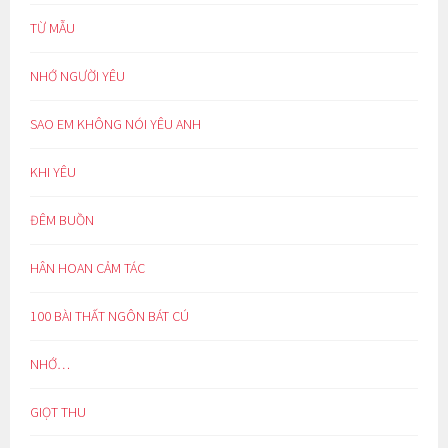
TỪ MẪU
NHỚ NGƯỜI YÊU
SAO EM KHÔNG NÓI YÊU ANH
KHI YÊU
ĐÊM BUỒN
HÂN HOAN CẢM TÁC
100 BÀI THẤT NGÔN BÁT CÚ
NHỚ…
GIỌT THU