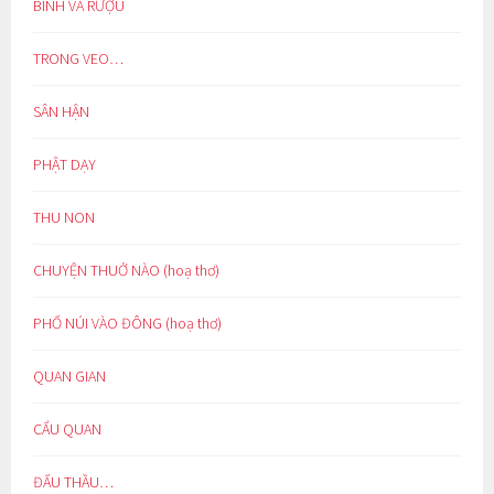
BÌNH VÀ RƯỢU
TRONG VEO…
SÂN HẬN
PHẬT DẠY
THU NON
CHUYỆN THUỞ NÀO (hoạ thơ)
PHỐ NÚI VÀO ĐÔNG (hoạ thơ)
QUAN GIAN
CẨU QUAN
ĐẤU THẦU…