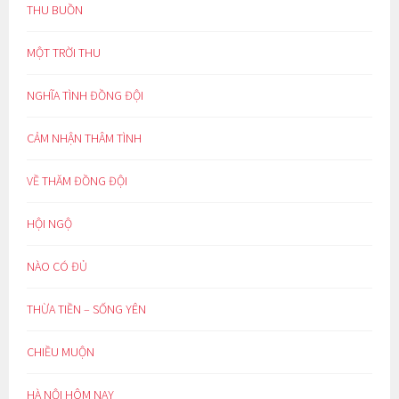
THU BUỒN
MỘT TRỜI THU
NGHĨA TÌNH ĐỒNG ĐỘI
CẢM NHẬN THÂM TÌNH
VỀ THĂM ĐỒNG ĐỘI
HỘI NGỘ
NÀO CÓ ĐỦ
THỪA TIỀN – SỐNG YÊN
CHIỀU MUỘN
HÀ NỘI HÔM NAY