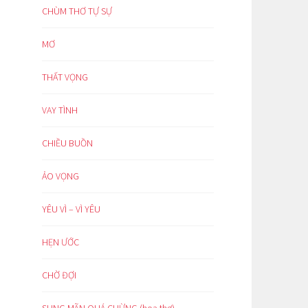
CHÙM THƠ TỰ SỰ
MƠ
THẤT VỌNG
VAY TÌNH
CHIỀU BUỒN
ẢO VỌNG
YÊU VÌ – VÌ YÊU
HẸN ƯỚC
CHỜ ĐỢI
SUNG MÃN QUÁ CHỪNG (hoạ thơ)