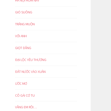
HÀ NỘI HÔM NAY
GIÓ SUÔNG
TRĂNG MUỘN
VỚI ANH
GIỌT ĐẮNG
ĐẠI LỘC YÊU THƯƠNG
ĐẤT NƯỚC VÀO XUÂN
ƯỚC MƠ
CÔ GÁI CƠ TU
VẮNG EM RỒI…