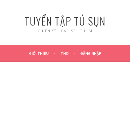
TUYỂN TẬP TÚ SỤN
CHIẾN SĨ – BÁC SĨ – THI SĨ
GIỚI THIỆU
THƠ
ĐĂNG NHẬP