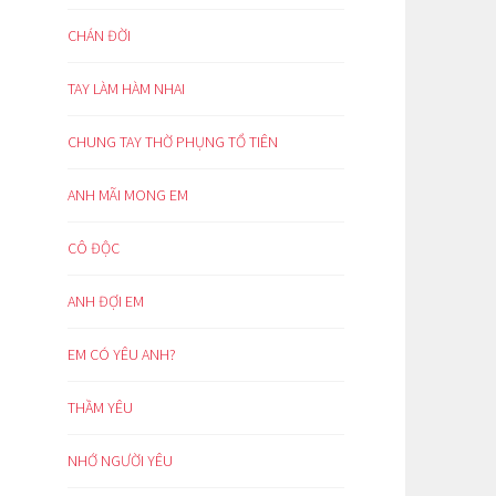
CHÁN ĐỜI
TAY LÀM HÀM NHAI
CHUNG TAY THỜ PHỤNG TỔ TIÊN
ANH MÃI MONG EM
CÔ ĐỘC
ANH ĐỢI EM
EM CÓ YÊU ANH?
THẦM YÊU
NHỚ NGƯỜI YÊU