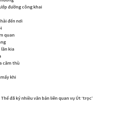
cướp đường công khai
hài đến nơi
ôi
àm quan
àng
 lần kia
a
a căm thù
u
 mấy khi
Thể đã ký nhiều văn bản liên quan vụ Út ‘trọc’