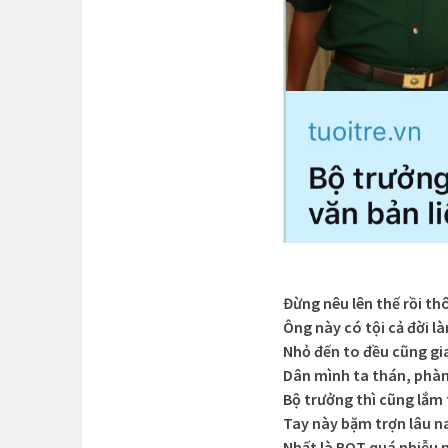
Đừng nêu lên thế rồi th
Ông này có tội cả đời l
Nhỏ đến to đều cũng gi
Dân mình ta thán, phàn
Bộ trưởng thì cũng lắm
Tay này bặm trợn lâu n
Nhất là BOT quá nhiễu