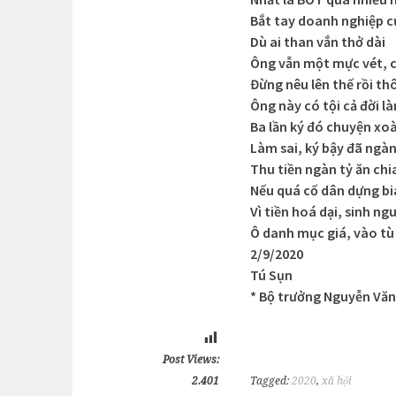
Bắt tay doanh nghiệp 
Dù ai than vắn thở dài
Ông vẫn một mực vét, c
Đừng nêu lên thế rồi th
Ông này có tội cả đời l
Ba lần ký đó chuyện xo
Làm sai, ký bậy đã ngàn
Thu tiền ngàn tỷ ăn chi
Nếu quá cố dân dựng bi
Vì tiền hoá dại, sinh ng
Ô danh mục giá, vào tù
2/9/2020
Tú Sụn
* Bộ trưởng Nguyễn Văn 
Post Views:
2.401
Tagged:
2020
,
xã hội