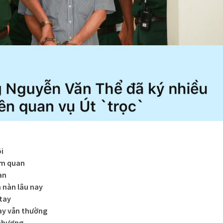
ôi
àm quan
an
 nàn lâu nay
 tay
ay vẫn thường
 nhương