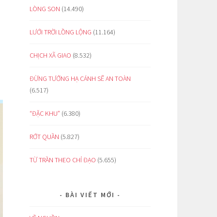
LÒNG SON
(14.490)
LƯỚI TRỜI LỒNG LỘNG
(11.164)
CHỊCH XÃ GIAO
(8.532)
ĐỪNG TƯỞNG HẠ CÁNH SẼ AN TOÀN
(6.517)
“ĐẶC KHU”
(6.380)
RỚT QUẦN
(5.827)
TỪ TRẦN THEO CHỈ ĐẠO
(5.655)
BÀI VIẾT MỚI