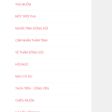
THU BUỒN
MỘT TRỜI THU
NGHĨA TÌNH ĐỒNG ĐỘI
CẢM NHẬN THÂM TÌNH
VỀ THĂM ĐỒNG ĐỘI
HỘI NGỘ
NÀO CÓ ĐỦ
THỪA TIỀN – SỐNG YÊN
CHIỀU MUỘN