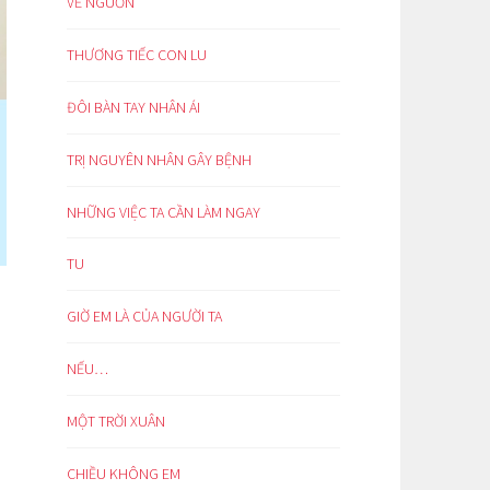
VỀ NGUỒN
THƯƠNG TIẾC CON LU
ĐÔI BÀN TAY NHÂN ÁI
TRỊ NGUYÊN NHÂN GÂY BỆNH
NHỮNG VIỆC TA CẦN LÀM NGAY
TU
GIỜ EM LÀ CỦA NGƯỜI TA
NẾU…
MỘT TRỜI XUÂN
CHIỀU KHÔNG EM