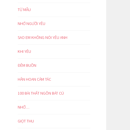
TỪ MẪU
NHỚ NGƯỜI YÊU
SAO EM KHÔNG NÓI YÊU ANH
KHI YÊU
ĐÊM BUỒN
HÂN HOAN CẢM TÁC
100 BÀI THẤT NGÔN BÁT CÚ
NHỚ…
GIỌT THU