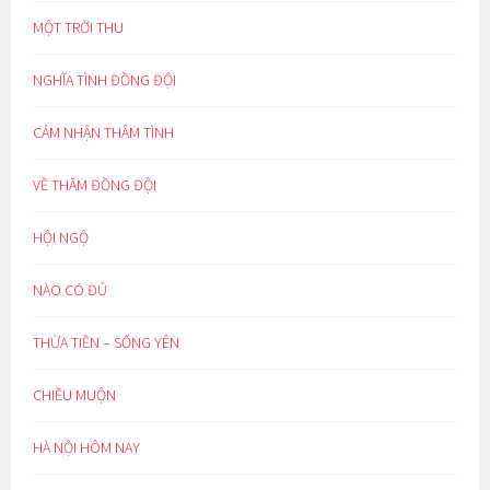
MỘT TRỜI THU
NGHĨA TÌNH ĐỒNG ĐỘI
CẢM NHẬN THÂM TÌNH
VỀ THĂM ĐỒNG ĐỘI
HỘI NGỘ
NÀO CÓ ĐỦ
THỪA TIỀN – SỐNG YÊN
CHIỀU MUỘN
HÀ NỘI HÔM NAY