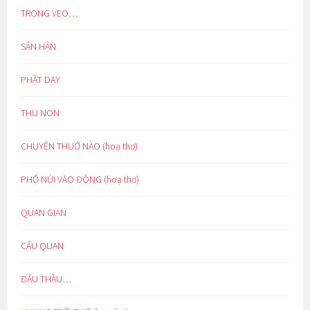
TRONG VEO…
SÂN HẬN
PHẬT DẠY
THU NON
CHUYỆN THUỞ NÀO (hoạ thơ)
PHỐ NÚI VÀO ĐÔNG (hoạ thơ)
QUAN GIAN
CẨU QUAN
ĐẤU THẦU…