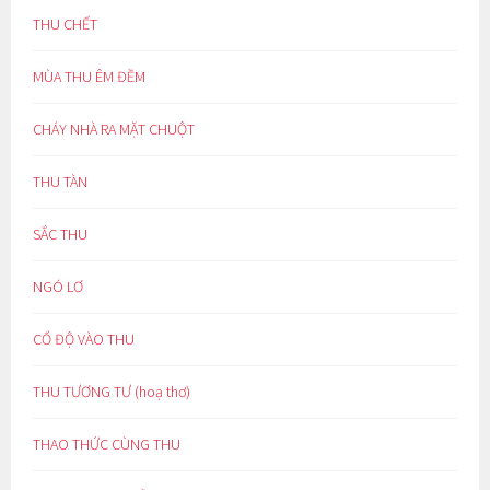
THU CHẾT
MÙA THU ÊM ĐỀM
CHÁY NHÀ RA MẶT CHUỘT
THU TÀN
SẮC THU
NGÓ LƠ
CỔ ĐỘ VÀO THU
THU TƯƠNG TƯ (hoạ thơ)
THAO THỨC CÙNG THU