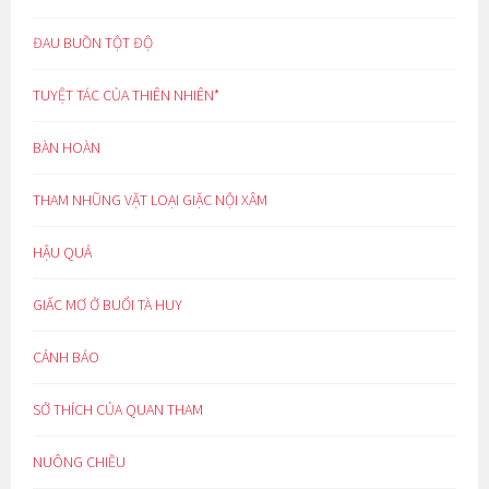
ĐAU BUỒN TỘT ĐỘ
TUYỆT TÁC CỦA THIÊN NHIÊN*
BÀN HOÀN
THAM NHŨNG VẶT LOẠI GIẶC NỘI XÂM
HẬU QUẢ
GIẤC MƠ Ở BUỔI TÀ HUY
CẢNH BÁO
SỞ THÍCH CỦA QUAN THAM
NUÔNG CHIỀU