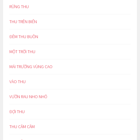
RỪNG THU
THU TRÊN BIỂN
ĐÊM THU BUỒN
MỘT TRỜI THU
MÁI TRƯỜNG VÙNG CAO
VÀO THU
VƯỜN RAU NHO NHỎ
ĐỢI THU
THU CĂM CĂM