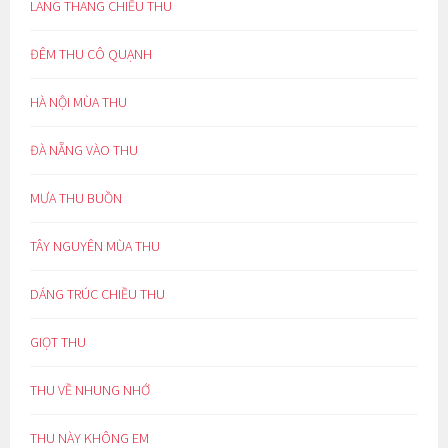
LANG THANG CHIỀU THU
ĐÊM THU CÔ QUẠNH
HÀ NỘI MÙA THU
ĐÀ NẴNG VÀO THU
MƯA THU BUỒN
TÂY NGUYÊN MÙA THU
DÁNG TRÚC CHIỀU THU
GIỌT THU
THU VỀ NHUNG NHỚ
THU NÀY KHÔNG EM