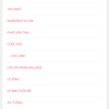
THU NHỚ
NHÂN MÙA VU LAN
PHÚT ĐẦU THU
CUỘC ĐỜI
…CHO LÀNH
LẺN VÀO RỪNG (hoạ thơ)
LẼ SỐNG
HI SINH TUỔI TRẺ
ẢO TƯỞNG