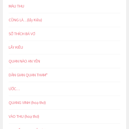
MÀU THU
CŨNG LÀ…(lẩy Kiều)
SỞ THÍCH BÁ VƠ
LẨY KIỀU
QUAN NÀO AN YÊN
DÂN GIAN QUAN THAM*
ƯỚC…
QUANG VINH (hoạ thơ)
VÀO THU (hoạ thơ)