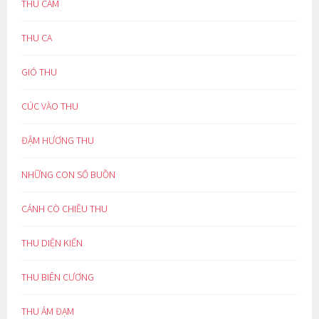
THU CẢM
THU CA
GIÓ THU
CÚC VÀO THU
ĐẬM HƯƠNG THU
NHỮNG CON SỐ BUỒN
CÁNH CÒ CHIỀU THU
THU DIỆN KIẾN
THU BIÊN CƯƠNG
THU ẢM ĐẠM