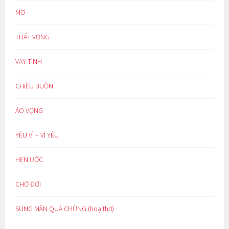
MƠ
THẤT VỌNG
VAY TÌNH
CHIỀU BUỒN
ẢO VỌNG
YÊU VÌ – VÌ YÊU
HẸN ƯỚC
CHỜ ĐỢI
SUNG MÃN QUÁ CHỪNG (hoạ thơ)