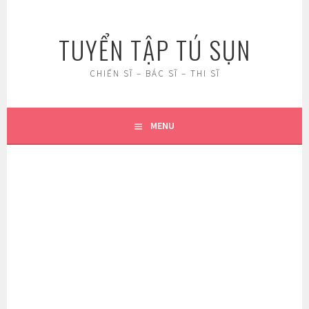
Skip
to
TUYỂN TẬP TÚ SỤN
content
CHIẾN SĨ – BÁC SĨ – THI SĨ
MENU