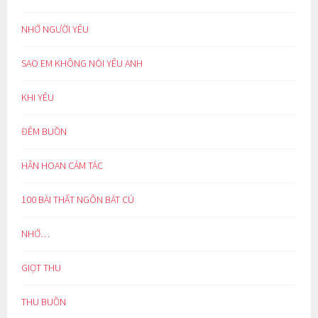
NHỚ NGƯỜI YÊU
SAO EM KHÔNG NÓI YÊU ANH
KHI YÊU
ĐÊM BUỒN
HÂN HOAN CẢM TÁC
100 BÀI THẤT NGÔN BÁT CÚ
NHỚ…
GIỌT THU
THU BUỒN