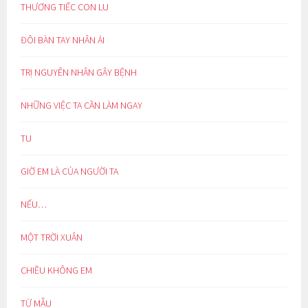
THƯƠNG TIẾC CON LU
ĐÔI BÀN TAY NHÂN ÁI
TRỊ NGUYÊN NHÂN GÂY BỆNH
NHỮNG VIỆC TA CẦN LÀM NGAY
TU
GIỜ EM LÀ CỦA NGƯỜI TA
NẾU…
MỘT TRỜI XUÂN
CHIỀU KHÔNG EM
TỪ MẪU