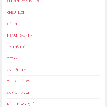
CHUYẾN BAY NHÂN ĐẠO
CHIỀU MUỘN
GỞI EM
MÊ NÚM CAU XINH
TÌNH MẪU TỬ
XÓT XA
ANH TẶNG EM
YÊU LÀ THẾ ĐẤY
SAO LẠI TRA CÒNG*
NÉT ĐẸP LÀNG QUÊ