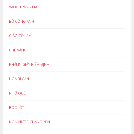
VẦNG TRĂNG EM
BỒ CÔNG ANH
GIẢO CỔ LAM
CHÈ VẰNG
PHẢI IN GIẤY KIỂM ĐỊNH
HOÁ BỊ CAN
NHỚ QUÊ
BÓC LỘT
NON NƯỚC CHẲNG YÊN