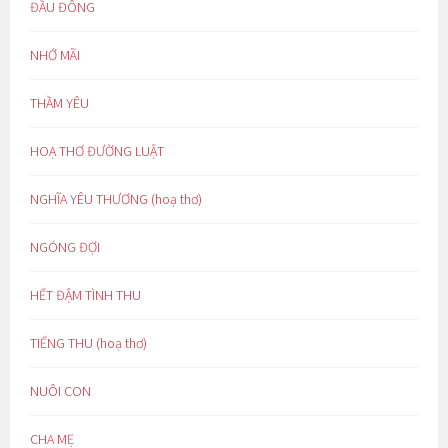
ĐẦU ĐÔNG
NHỚ MÃI
THẦM YÊU
HOẠ THƠ ĐƯỜNG LUẬT
NGHĨA YÊU THƯƠNG (hoạ thơ)
NGÓNG ĐỢI
HẾT ĐẬM TÌNH THU
TIẾNG THU (hoạ thơ)
NUÔI CON
CHA MẸ