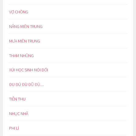
VỢ CHỒNG
NẮNG MIỀN TRUNG
MƯA MIỀN TRUNG
THAM NHŨNG
XÚI HỌC SINH NÓI DỐI
ĐU ĐÚ ĐÙ ĐŨ ĐỦ…
TIỄN THU
NHỤC NHÃ
PHI LÍ