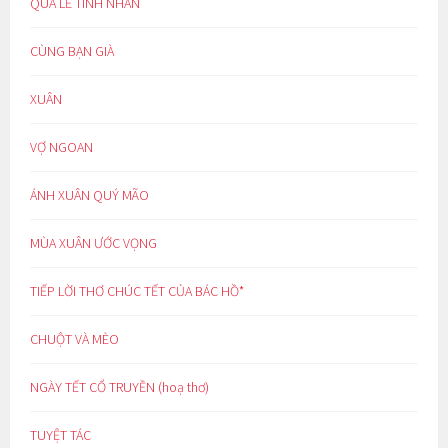
QUÀ LỄ TÌNH NHÂN
CÙNG BẠN GIÀ
XUÂN
VỢ NGOAN
ÁNH XUÂN QUÝ MÃO
MÙA XUÂN ƯỚC VỌNG
TIẾP LỜI THƠ CHÚC TẾT CỦA BÁC HỒ*
CHUỘT VÀ MÈO
NGÀY TẾT CỔ TRUYỀN (hoạ thơ)
TUYỆT TÁC