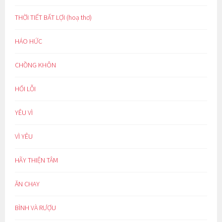
THỜI TIẾT BẤT LỢI (hoạ thơ)
HÁO HỨC
CHỒNG KHÔN
HỐI LỖI
YÊU VÌ
VÌ YÊU
HÃY THIỆN TÂM
ĂN CHAY
BÌNH VÀ RƯỢU