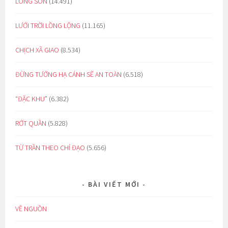
LÒNG SON
(14.491)
LƯỚI TRỜI LỒNG LỘNG
(11.165)
CHỊCH XÃ GIAO
(8.534)
ĐỪNG TƯỞNG HẠ CÁNH SẼ AN TOÀN
(6.518)
“ĐẶC KHU”
(6.382)
RỚT QUẦN
(5.828)
TỪ TRẦN THEO CHỈ ĐẠO
(5.656)
BÀI VIẾT MỚI
VỀ NGUỒN