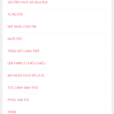
GIÀ VẪN CHƯA GIÀ (hoạ thơ)
TỰ RU ĐỜI
NÁT NHÀU CON TIM
NUỐI TIẾC
TIẾNG SÉT LƯNG TRỜI
LÊN FARM LÝ CHIỀU CHIỀU
BẢY MƯƠI CHƯA ĐÃ LÀ GÌ
TỨC CẢNH SINH THƠ
PHÚC VẠN THÌ
TRÙM