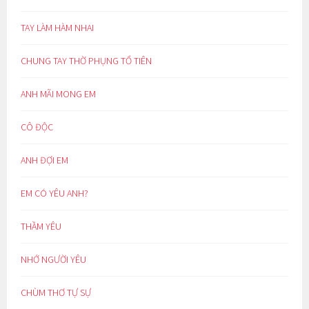
TAY LÀM HÀM NHAI
CHUNG TAY THỜ PHỤNG TỔ TIÊN
ANH MÃI MONG EM
CÔ ĐỘC
ANH ĐỢI EM
EM CÓ YÊU ANH?
THẦM YÊU
NHỚ NGƯỜI YÊU
CHÙM THƠ TỰ SỰ