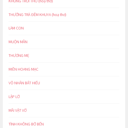
KHUNG TRỜI THƠ (hoạ thơ)
THƯỞNG TRÀ ĐÊM KHUYA (hoạ thơ)
LÀM CON
MUỘN MẰN
THƯƠNG MẸ
MIỀN HOANG MẠC
VÔ NHÂN BẤT HIẾU
LẬP LỜ
MÃI VẬT VỜ
TÌNH KHÔNG BỜ BẾN