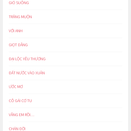
GIÓ SUÔNG
TRĂNG MUỘN
VỚI ANH
GIỌT ĐẮNG
ĐẠI LỘC YÊU THƯƠNG
ĐẤT NƯỚC VÀO XUÂN
ƯỚC MƠ
CÔ GÁI CƠ TU
VẮNG EM RỒI…
CHÁN ĐỜI