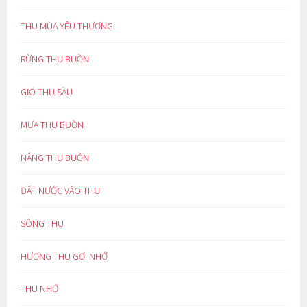
THU MÙA YÊU THƯƠNG
RỪNG THU BUỒN
GIÓ THU SẦU
MƯA THU BUỒN
NẮNG THU BUỒN
ĐẤT NƯỚC VÀO THU
SÔNG THU
HƯƠNG THU GỢI NHỚ
THU NHỚ