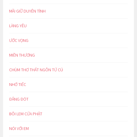
MÃI GIỮ DUYÊN TÌNH
LÀNG YÊU
ƯỚC VỌNG
MIỀN THƯƠNG
CHÙM THƠ THẤT NGÔN TỨ CÚ
NHỚ TIẾC
ĐẮNG ĐÓT
BÔI LEM CỬA PHẬT
NÓI VỚI EM