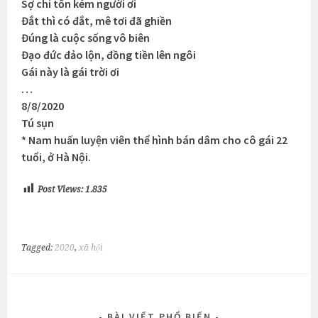
Sợ chi tốn kém người ơi
Đắt thì có đắt, mê tơi đã ghiền
Đúng là cuộc sống vô biên
Đạo đức đảo lộn, đồng tiền lên ngôi
Gái này là gái trời ơi
…
8/8/2020
Tú sụn
* Nam huấn luyện viên thể hình bán dâm cho cô gái 22
tuổi, ở Hà Nội.
Post Views:
1.835
Tagged:
2020
,
xã hội
BÀI VIẾT PHỔ BIẾN