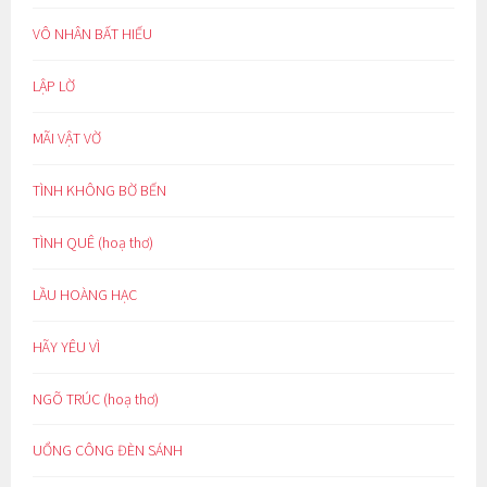
VÔ NHÂN BẤT HIẾU
LẬP LỜ
MÃI VẬT VỜ
TÌNH KHÔNG BỜ BẾN
TÌNH QUÊ (hoạ thơ)
LẦU HOÀNG HẠC
HÃY YÊU VÌ
NGÕ TRÚC (hoạ thơ)
UỔNG CÔNG ĐÈN SÁNH