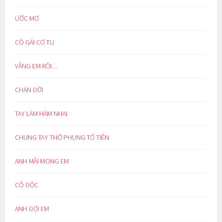
ƯỚC MƠ
CÔ GÁI CƠ TU
VẮNG EM RỒI…
CHÁN ĐỜI
TAY LÀM HÀM NHAI
CHUNG TAY THỜ PHỤNG TỔ TIÊN
ANH MÃI MONG EM
CÔ ĐỘC
ANH ĐỢI EM