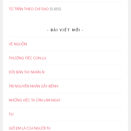
TỪ TRẦN THEO CHỈ ĐẠO
(5.655)
BÀI VIẾT MỚI
VỀ NGUỒN
THƯƠNG TIẾC CON LU
ĐÔI BÀN TAY NHÂN ÁI
TRỊ NGUYÊN NHÂN GÂY BỆNH
NHỮNG VIỆC TA CẦN LÀM NGAY
TU
GIỜ EM LÀ CỦA NGƯỜI TA