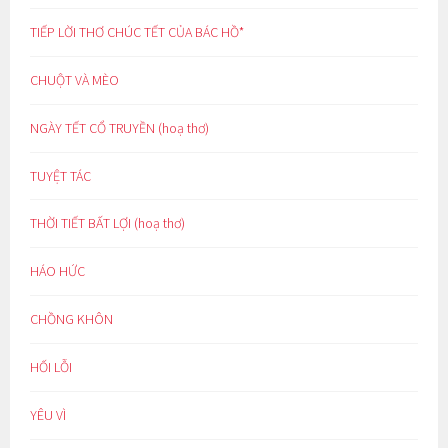
TIẾP LỜI THƠ CHÚC TẾT CỦA BÁC HỒ*
CHUỘT VÀ MÈO
NGÀY TẾT CỔ TRUYỀN (hoạ thơ)
TUYỆT TÁC
THỜI TIẾT BẤT LỢI (hoạ thơ)
HÁO HỨC
CHỒNG KHÔN
HỐI LỖI
YÊU VÌ