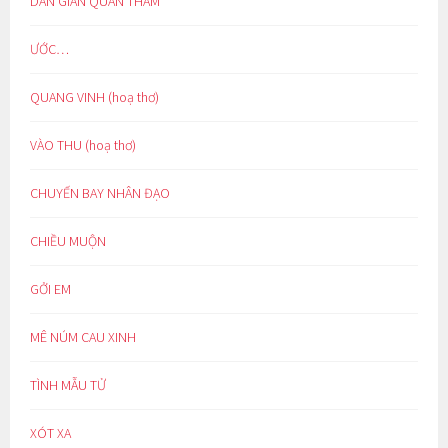
DÂN GIAN QUAN THAM*
ƯỚC…
QUANG VINH (hoạ thơ)
VÀO THU (hoạ thơ)
CHUYẾN BAY NHÂN ĐẠO
CHIỀU MUỘN
GỞI EM
MÊ NÚM CAU XINH
TÌNH MẪU TỬ
XÓT XA