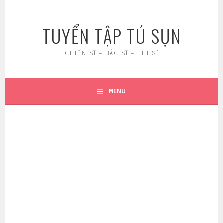
Skip
to
TUYỂN TẬP TÚ SỤN
content
CHIẾN SĨ – BÁC SĨ – THI SĨ
MENU