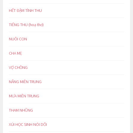
HẾT ĐẬM TÌNH THU
TIẾNG THU (hoạ thơ)
NUÔI CON
CHA MẸ
VỢ CHỒNG
NẮNG MIỀN TRUNG
MƯA MIỀN TRUNG
THAM NHŨNG
XÚI HỌC SINH NÓI DỐI