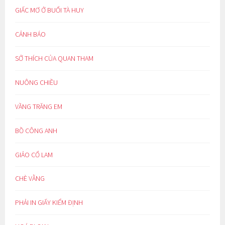
GIẤC MƠ Ở BUỔI TÀ HUY
CẢNH BÁO
SỞ THÍCH CỦA QUAN THAM
NUÔNG CHIỀU
VẦNG TRĂNG EM
BỒ CÔNG ANH
GIẢO CỔ LAM
CHÈ VẰNG
PHẢI IN GIẤY KIỂM ĐỊNH