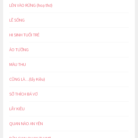
LẺN VÀO RỪNG (hoạ thơ)
LẼ SỐNG
HI SINH TUỔI TRẺ
ẢO TƯỞNG
MÀU THU
CŨNG LÀ…(lẩy Kiều)
SỞ THÍCH BÁ VƠ
LẨY KIỀU
QUAN NÀO AN YÊN