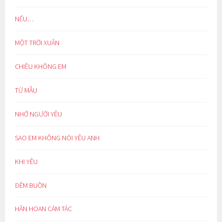
NẾU…
MỘT TRỜI XUÂN
CHIỀU KHÔNG EM
TỪ MẪU
NHỚ NGƯỜI YÊU
SAO EM KHÔNG NÓI YÊU ANH
KHI YÊU
ĐÊM BUỒN
HÂN HOAN CẢM TÁC