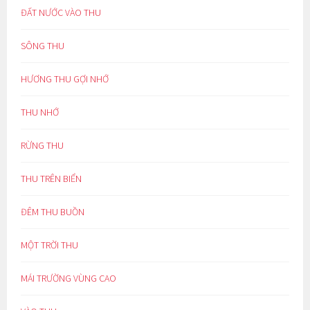
ĐẤT NƯỚC VÀO THU
SÔNG THU
HƯƠNG THU GỢI NHỚ
THU NHỚ
RỪNG THU
THU TRÊN BIỂN
ĐÊM THU BUỒN
MỘT TRỜI THU
MÁI TRƯỜNG VÙNG CAO