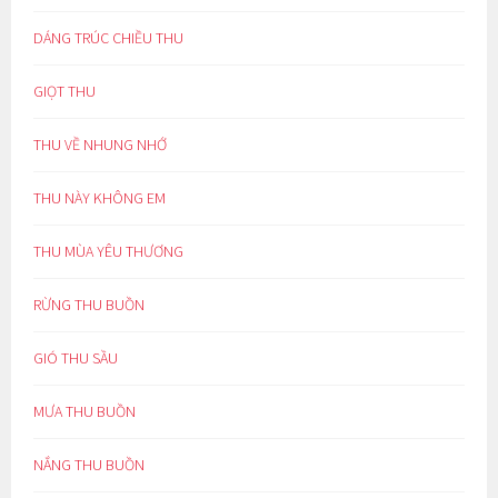
DÁNG TRÚC CHIỀU THU
GIỌT THU
THU VỀ NHUNG NHỚ
THU NÀY KHÔNG EM
THU MÙA YÊU THƯƠNG
RỪNG THU BUỒN
GIÓ THU SẦU
MƯA THU BUỒN
NẮNG THU BUỒN