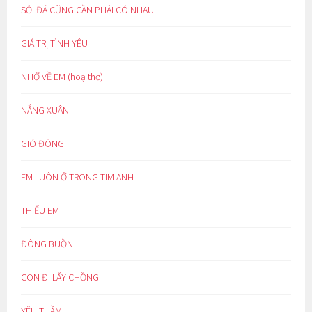
SỎI ĐÁ CŨNG CẦN PHẢI CÓ NHAU
GIÁ TRỊ TÌNH YÊU
NHỚ VỀ EM (hoạ thơ)
NẮNG XUÂN
GIÓ ĐÔNG
EM LUÔN Ở TRONG TIM ANH
THIẾU EM
ĐÔNG BUỒN
CON ĐI LẤY CHỒNG
YÊU THẦM