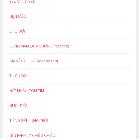
YÊU VÌ – VÌ YÊU
HẸN ƯỚC
CHỜ ĐỢI
SUNG MÃN QUÁ CHỪNG (hoạ thơ)
GIÀ VẪN CHƯA GIÀ (hoạ thơ)
TỰ RU ĐỜI
NÁT NHÀU CON TIM
NUỐI TIẾC
TIẾNG SÉT LƯNG TRỜI
LÊN FARM LÝ CHIỀU CHIỀU