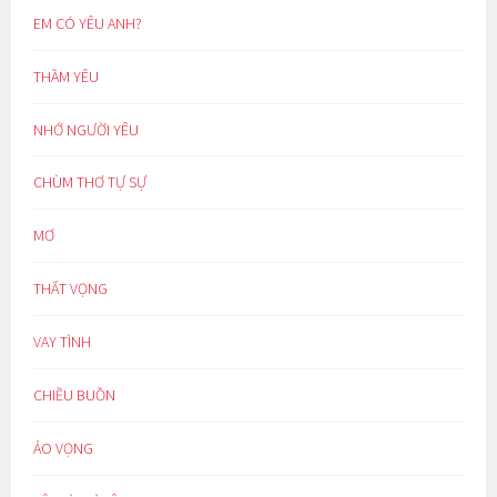
EM CÓ YÊU ANH?
THẦM YÊU
NHỚ NGƯỜI YÊU
CHÙM THƠ TỰ SỰ
MƠ
THẤT VỌNG
VAY TÌNH
CHIỀU BUỒN
ẢO VỌNG