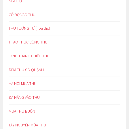
NGÓ LƠ
CỔ ĐỘ VÀO THU
THU TƯƠNG TƯ (hoạ thơ)
THAO THỨC CÙNG THU
LANG THANG CHIỀU THU
ĐÊM THU CÔ QUẠNH
HÀ NỘI MÙA THU
ĐÀ NẴNG VÀO THU
MƯA THU BUỒN
TÂY NGUYÊN MÙA THU