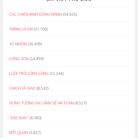
CÁC CHIẾN BINH DŨNG MÃNH
(54.925)
TRĂNG VÀ EM
(47.700)
VŨ NHÔM
(18.409)
LÒNG SON
(14.490)
LƯỚI TRỜI LỒNG LỘNG
(11.164)
CHỊCH XÃ GIAO
(8.532)
ĐỪNG TƯỞNG HẠ CÁNH SẼ AN TOÀN
(6.517)
“ĐẶC KHU”
(6.380)
RỚT QUẦN
(5.827)