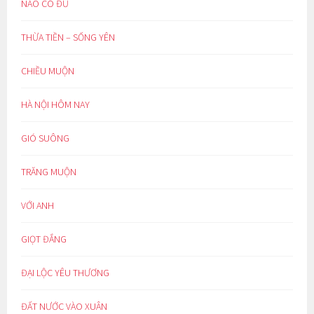
NÀO CÓ ĐỦ
THỪA TIỀN – SỐNG YÊN
CHIỀU MUỘN
HÀ NỘI HÔM NAY
GIÓ SUÔNG
TRĂNG MUỘN
VỚI ANH
GIỌT ĐẮNG
ĐẠI LỘC YÊU THƯƠNG
ĐẤT NƯỚC VÀO XUÂN