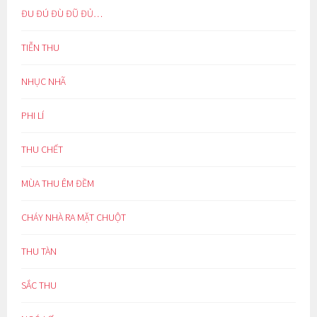
ĐU ĐÚ ĐÙ ĐŨ ĐỦ…
TIỄN THU
NHỤC NHÃ
PHI LÍ
THU CHẾT
MÙA THU ÊM ĐỀM
CHÁY NHÀ RA MẶT CHUỘT
THU TÀN
SẮC THU