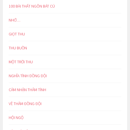
100 BÀI THẤT NGÔN BÁT CÚ
NHỚ…
GIỌT THU
THU BUỒN
MỘT TRỜI THU
NGHĨA TÌNH ĐỒNG ĐỘI
CẢM NHẬN THÂM TÌNH
VỀ THĂM ĐỒNG ĐỘI
HỘI NGỘ