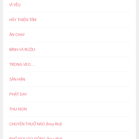
VÌ YÊU
HÃY THIỆN TÂM
ĂN CHAY
BÌNH VÀ RƯỢU
TRONG VEO…
SÂN HẬN
PHẬT DẠY
THU NON
CHUYỆN THUỞ NÀO (hoạ thơ)
PHỐ NÚI VÀO ĐÔNG (hoạ thơ)