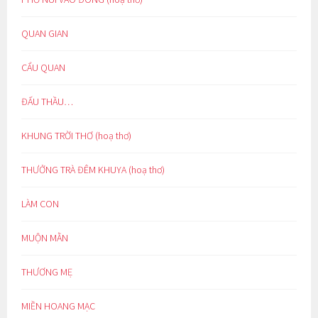
QUAN GIAN
CẨU QUAN
ĐẤU THẦU…
KHUNG TRỜI THƠ (hoạ thơ)
THƯỞNG TRÀ ĐÊM KHUYA (hoạ thơ)
LÀM CON
MUỘN MẰN
THƯƠNG MẸ
MIỀN HOANG MẠC