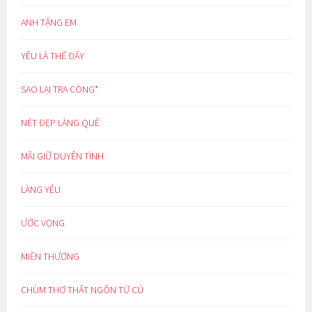
ANH TẶNG EM
YÊU LÀ THẾ ĐẤY
SAO LẠI TRA CÒNG*
NÉT ĐẸP LÀNG QUÊ
MÃI GIỮ DUYÊN TÌNH
LÀNG YÊU
ƯỚC VỌNG
MIỀN THƯƠNG
CHÙM THƠ THẤT NGÔN TỨ CÚ