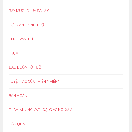
BẢY MƯƠI CHƯA ĐÃ LÀ GÌ
TỨC CẢNH SINH THƠ
PHÚC VẠN THÌ
TRÙM
ĐAU BUỒN TỘT ĐỘ
TUYỆT TÁC CỦA THIÊN NHIÊN*
BÀN HOÀN
THAM NHŨNG VẶT LOẠI GIẶC NỘI XÂM
HẬU QUẢ