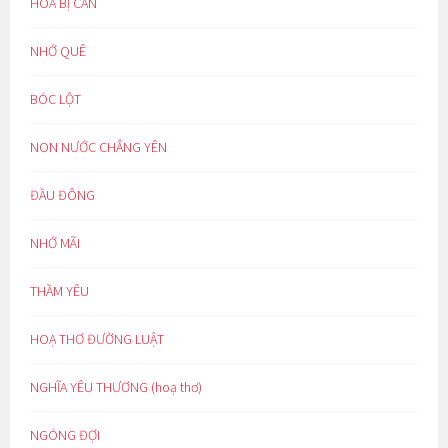
HOÁ BỊ CAN
NHỚ QUÊ
BÓC LỘT
NON NƯỚC CHẲNG YÊN
ĐẦU ĐÔNG
NHỚ MÃI
THẦM YÊU
HOẠ THƠ ĐƯỜNG LUẬT
NGHĨA YÊU THƯƠNG (hoạ thơ)
NGÓNG ĐỢI