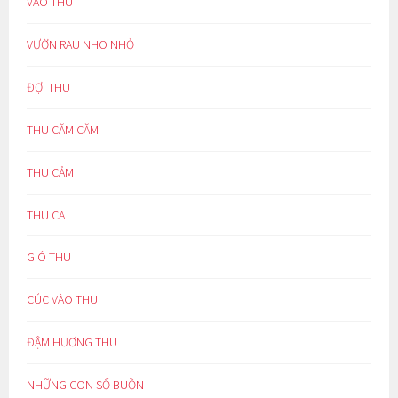
VÀO THU
VƯỜN RAU NHO NHỎ
ĐỢI THU
THU CĂM CĂM
THU CẢM
THU CA
GIÓ THU
CÚC VÀO THU
ĐẬM HƯƠNG THU
NHỮNG CON SỐ BUỒN