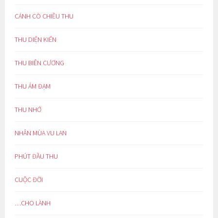
CÁNH CÒ CHIỀU THU
THU DIỆN KIẾN
THU BIÊN CƯƠNG
THU ẢM ĐẠM
THU NHỚ
NHÂN MÙA VU LAN
PHÚT ĐẦU THU
CUỘC ĐỜI
…CHO LÀNH