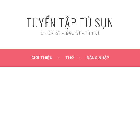
TUYỂN TẬP TÚ SỤN
CHIẾN SĨ – BÁC SĨ – THI SĨ
GIỚI THIỆU
THƠ
ĐĂNG NHẬP