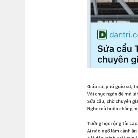
Giáo sư, phó giáo sư, ti
Vài chục ngàn để mà là
Sửa cầu, chờ chuyên gi
Nghe mà buồn chẳng biế
Tưởng học rộng tài cao
Ai nào ngờ làm cảnh ăn
Tội dân mình nai lưng 