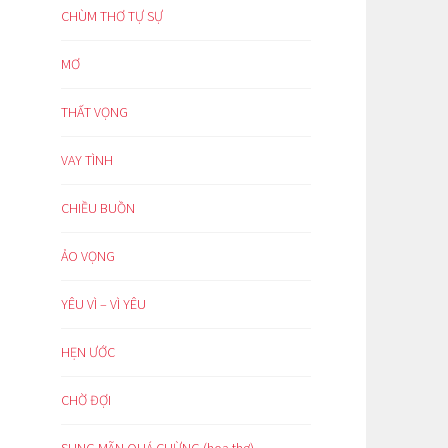
CHÙM THƠ TỰ SỰ
MƠ
THẤT VỌNG
VAY TÌNH
CHIỀU BUỒN
ẢO VỌNG
YÊU VÌ – VÌ YÊU
HẸN ƯỚC
CHỜ ĐỢI
SUNG MÃN QUÁ CHỪNG (hoạ thơ)