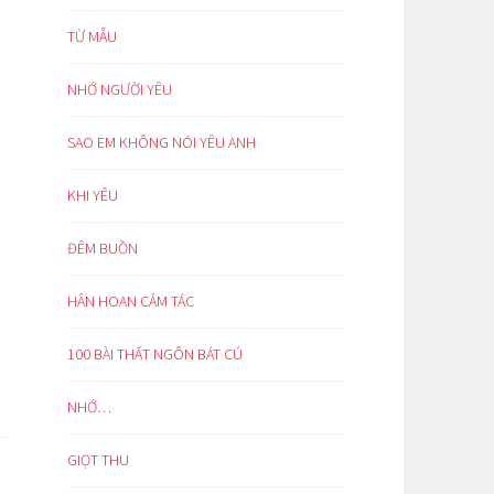
TỪ MẪU
NHỚ NGƯỜI YÊU
SAO EM KHÔNG NÓI YÊU ANH
KHI YÊU
ĐÊM BUỒN
HÂN HOAN CẢM TÁC
100 BÀI THẤT NGÔN BÁT CÚ
NHỚ…
GIỌT THU