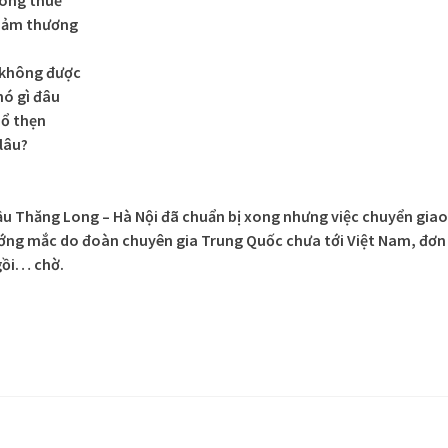
thảm thương
 không được
ó gì đâu
hổ thẹn
 lâu?
cầu Thăng Long – Hà Nội đã chuẩn bị xong nhưng việc chuyển giao
ớng mắc do đoàn chuyên gia Trung Quốc chưa tới Việt Nam, đơn
gồi… chờ.