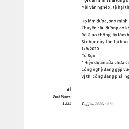
Mãi vẫn nghèo, tệ hại 
Họ làm được, sao mình
Chuyện cầu đường có kh
Bộ Giao thông lấy làm 
Sỉ nhục này tồn tại bao
1/9/2020
Tú Sụn
* Hiện dự án sửa chữa 
công nghệ đang gặp vư
vị thi công đang phải n
Post Views:
1.225
Tagged:
2020
,
xã hội