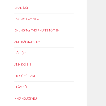
CHÁN ĐỜI
TAY LÀM HÀM NHAI
CHUNG TAY THỜ PHỤNG TỔ TIÊN
ANH MÃI MONG EM
CÔ ĐỘC
ANH ĐỢI EM
EM CÓ YÊU ANH?
THẦM YÊU
NHỚ NGƯỜI YÊU