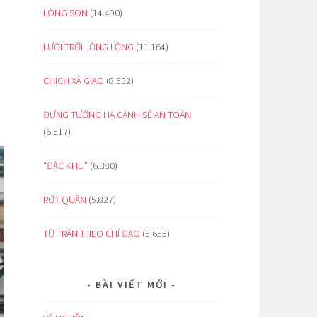
LÒNG SON
(14.490)
LƯỚI TRỜI LỒNG LỘNG
(11.164)
CHỊCH XÃ GIAO
(8.532)
ĐỪNG TƯỞNG HẠ CÁNH SẼ AN TOÀN
(6.517)
“ĐẶC KHU”
(6.380)
RỚT QUẦN
(5.827)
TỪ TRẦN THEO CHỈ ĐẠO
(5.655)
BÀI VIẾT MỚI