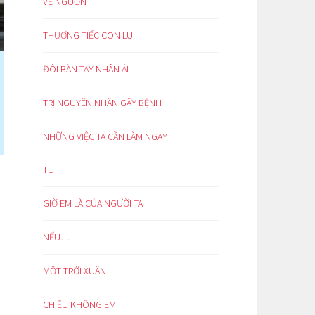
VỀ NGUỒN
THƯƠNG TIẾC CON LU
ĐÔI BÀN TAY NHÂN ÁI
TRỊ NGUYÊN NHÂN GÂY BỆNH
NHỮNG VIỆC TA CẦN LÀM NGAY
TU
GIỜ EM LÀ CỦA NGƯỜI TA
NẾU…
MỘT TRỜI XUÂN
CHIỀU KHÔNG EM