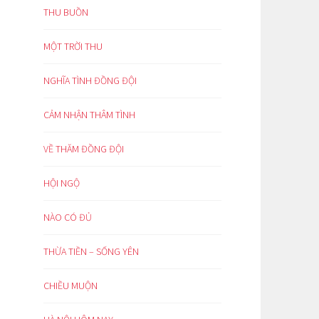
THU BUỒN
MỘT TRỜI THU
NGHĨA TÌNH ĐỒNG ĐỘI
CẢM NHẬN THÂM TÌNH
VỀ THĂM ĐỒNG ĐỘI
HỘI NGỘ
NÀO CÓ ĐỦ
THỪA TIỀN – SỐNG YÊN
CHIỀU MUỘN