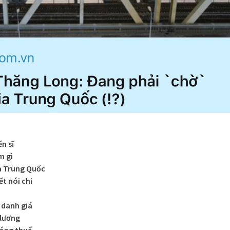
ến sĩ
m gì
a Trung Quốc
t nói chi
 danh giá
 lương
đóng thuế