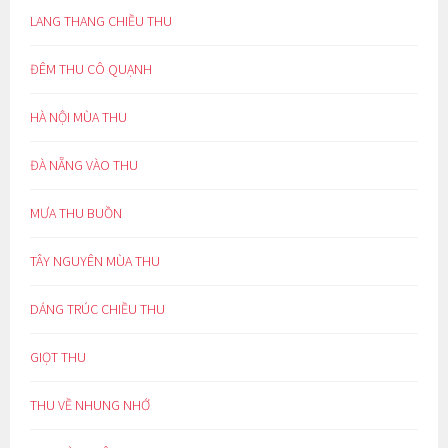
LANG THANG CHIỀU THU
ĐÊM THU CÔ QUẠNH
HÀ NỘI MÙA THU
ĐÀ NẴNG VÀO THU
MƯA THU BUỒN
TÂY NGUYÊN MÙA THU
DÁNG TRÚC CHIỀU THU
GIỌT THU
THU VỀ NHUNG NHỚ