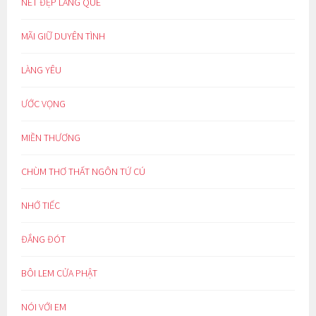
NÉT ĐẸP LÀNG QUÊ
MÃI GIỮ DUYÊN TÌNH
LÀNG YÊU
ƯỚC VỌNG
MIỀN THƯƠNG
CHÙM THƠ THẤT NGÔN TỨ CÚ
NHỚ TIẾC
ĐẮNG ĐÓT
BÔI LEM CỬA PHẬT
NÓI VỚI EM