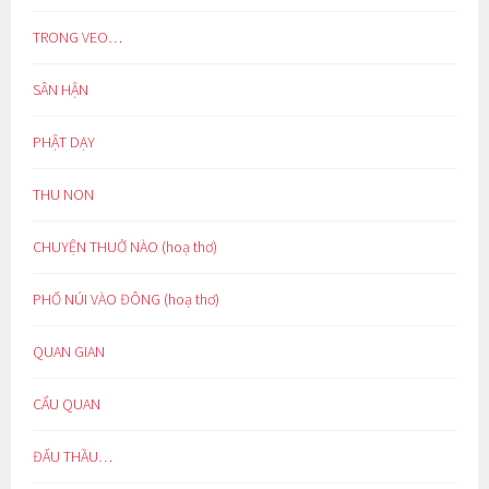
TRONG VEO…
SÂN HẬN
PHẬT DẠY
THU NON
CHUYỆN THUỞ NÀO (hoạ thơ)
PHỐ NÚI VÀO ĐÔNG (hoạ thơ)
QUAN GIAN
CẨU QUAN
ĐẤU THẦU…