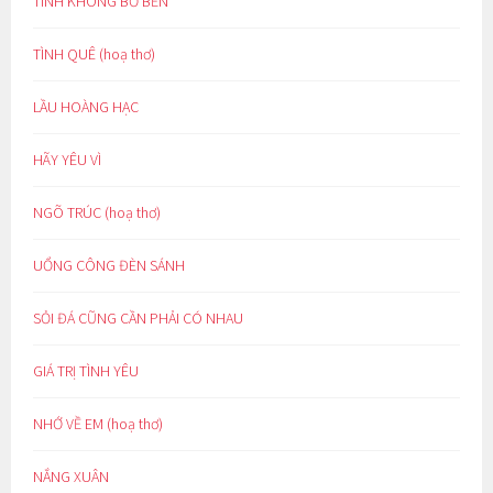
TÌNH KHÔNG BỜ BẾN
TÌNH QUÊ (hoạ thơ)
LẦU HOÀNG HẠC
HÃY YÊU VÌ
NGÕ TRÚC (hoạ thơ)
UỔNG CÔNG ĐÈN SÁNH
SỎI ĐÁ CŨNG CẦN PHẢI CÓ NHAU
GIÁ TRỊ TÌNH YÊU
NHỚ VỀ EM (hoạ thơ)
NẮNG XUÂN