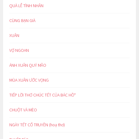
QUÀ LỄ TÌNH NHÂN
CÙNG BẠN GIÀ
XUÂN
VỢ NGOAN
ÁNH XUÂN QUÝ MÃO
MÙA XUÂN ƯỚC VỌNG
TIẾP LỜI THƠ CHÚC TẾT CỦA BÁC HỒ*
CHUỘT VÀ MÈO
NGÀY TẾT CỔ TRUYỀN (hoạ thơ)