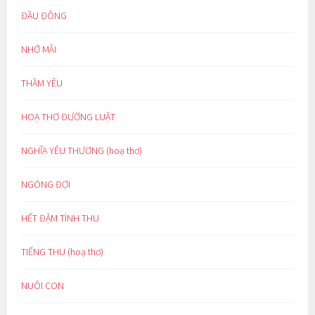
ĐẦU ĐÔNG
NHỚ MÃI
THẦM YÊU
HOẠ THƠ ĐƯỜNG LUẬT
NGHĨA YÊU THƯƠNG (hoạ thơ)
NGÓNG ĐỢI
HẾT ĐẬM TÌNH THU
TIẾNG THU (hoạ thơ)
NUÔI CON