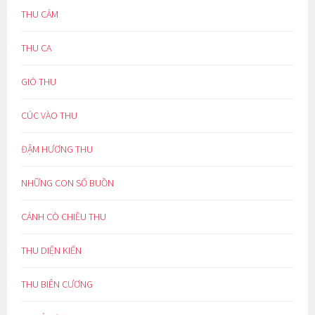
THU CẢM
THU CA
GIÓ THU
CÚC VÀO THU
ĐẬM HƯƠNG THU
NHỮNG CON SỐ BUỒN
CÁNH CÒ CHIỀU THU
THU DIỆN KIẾN
THU BIÊN CƯƠNG