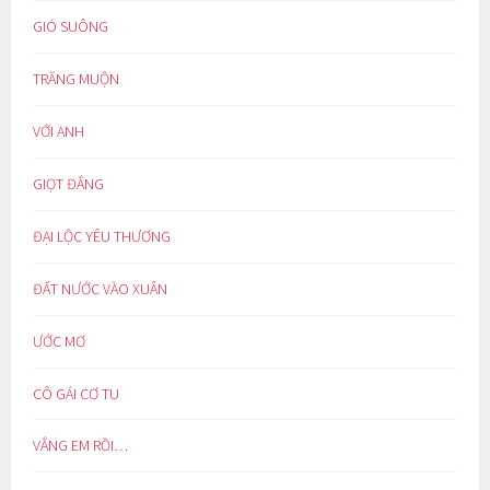
GIÓ SUÔNG
TRĂNG MUỘN
VỚI ANH
GIỌT ĐẮNG
ĐẠI LỘC YÊU THƯƠNG
ĐẤT NƯỚC VÀO XUÂN
ƯỚC MƠ
CÔ GÁI CƠ TU
VẮNG EM RỒI…