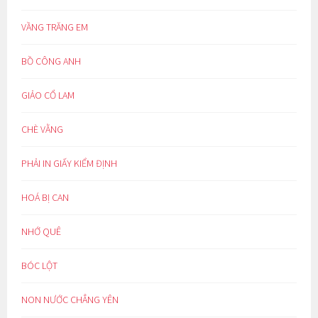
VẦNG TRĂNG EM
BỒ CÔNG ANH
GIẢO CỔ LAM
CHÈ VẰNG
PHẢI IN GIẤY KIỂM ĐỊNH
HOÁ BỊ CAN
NHỚ QUÊ
BÓC LỘT
NON NƯỚC CHẲNG YÊN