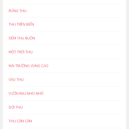
RỪNG THU
THU TRÊN BIỂN
ĐÊM THU BUỒN
MỘT TRỜI THU
MÁI TRƯỜNG VÙNG CAO
VÀO THU
VƯỜN RAU NHO NHỎ
ĐỢI THU
THU CĂM CĂM