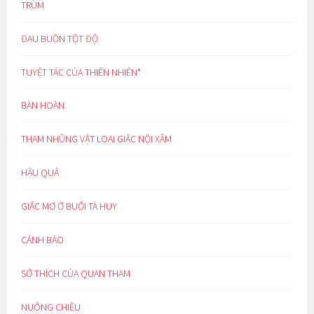
TRÙM
ĐAU BUỒN TỘT ĐỘ
TUYỆT TÁC CỦA THIÊN NHIÊN*
BÀN HOÀN
THAM NHŨNG VẶT LOẠI GIẶC NỘI XÂM
HẬU QUẢ
GIẤC MƠ Ở BUỔI TÀ HUY
CẢNH BÁO
SỞ THÍCH CỦA QUAN THAM
NUÔNG CHIỀU