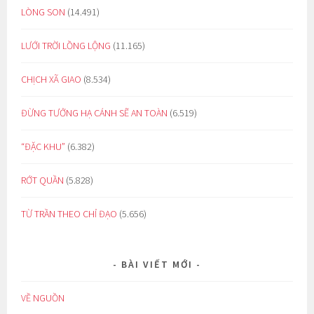
LÒNG SON
(14.491)
LƯỚI TRỜI LỒNG LỘNG
(11.165)
CHỊCH XÃ GIAO
(8.534)
ĐỪNG TƯỞNG HẠ CÁNH SẼ AN TOÀN
(6.519)
“ĐẶC KHU”
(6.382)
RỚT QUẦN
(5.828)
TỪ TRẦN THEO CHỈ ĐẠO
(5.656)
BÀI VIẾT MỚI
VỀ NGUỒN