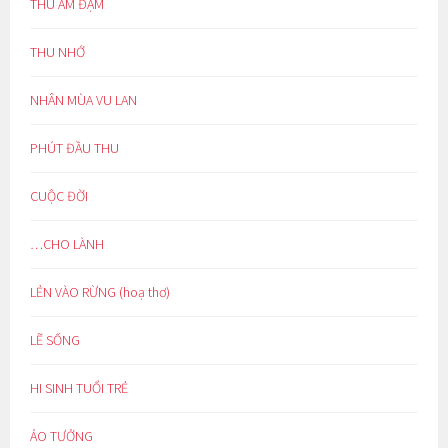
THU ẢM ĐẠM
THU NHỚ
NHÂN MÙA VU LAN
PHÚT ĐẦU THU
CUỘC ĐỜI
…CHO LÀNH
LẺN VÀO RỪNG (hoạ thơ)
LẼ SỐNG
HI SINH TUỔI TRẺ
ẢO TƯỞNG