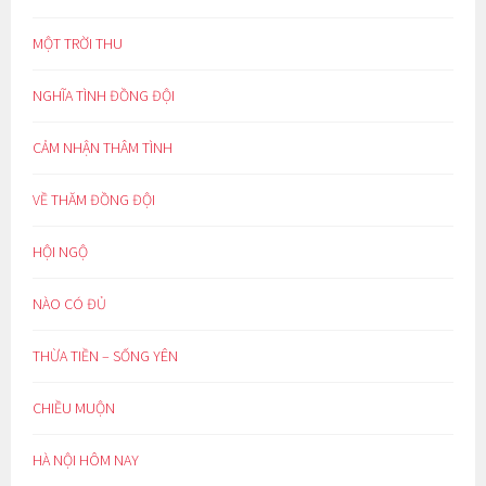
MỘT TRỜI THU
NGHĨA TÌNH ĐỒNG ĐỘI
CẢM NHẬN THÂM TÌNH
VỀ THĂM ĐỒNG ĐỘI
HỘI NGỘ
NÀO CÓ ĐỦ
THỪA TIỀN – SỐNG YÊN
CHIỀU MUỘN
HÀ NỘI HÔM NAY