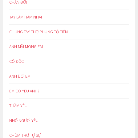
CHÁN ĐỜI
TAY LÀM HÀM NHAI
CHUNG TAY THỜ PHỤNG TỔ TIÊN
ANH MÃI MONG EM
CÔ ĐỘC
ANH ĐỢI EM
EM CÓ YÊU ANH?
THẦM YÊU
NHỚ NGƯỜI YÊU
CHÙM THƠ TỰ SỰ