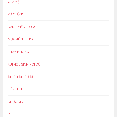
CHA MẸ
VỢ CHỒNG
NẮNG MIỀN TRUNG
MƯA MIỀN TRUNG
THAM NHŨNG
XÚI HỌC SINH NÓI DỐI
ĐU ĐÚ ĐÙ ĐŨ ĐỦ…
TIỄN THU
NHỤC NHÃ
PHI LÍ