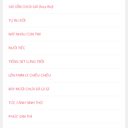
GIÀ VẪN CHƯA GIÀ (hoạ thơ)
TỰ RU ĐỜI
NÁT NHÀU CON TIM
NUỐI TIẾC
TIẾNG SÉT LƯNG TRỜI
LÊN FARM LÝ CHIỀU CHIỀU
BẢY MƯƠI CHƯA ĐÃ LÀ GÌ
TỨC CẢNH SINH THƠ
PHÚC VẠN THÌ