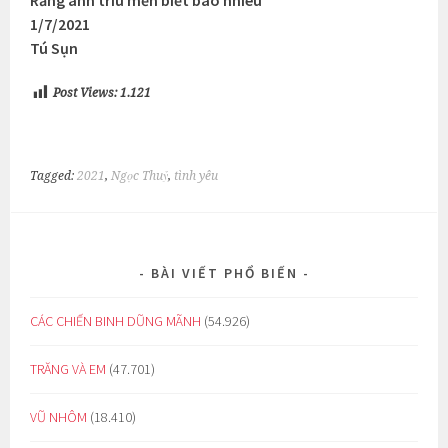
Rằng anh trìu mến biết bao nhiêu
1/7/2021
Tú Sụn
Post Views:
1.121
Tagged:
2021
,
Ngọc Thuỷ
,
tình yêu
BÀI VIẾT PHỔ BIẾN
CÁC CHIẾN BINH DŨNG MÃNH
(54.926)
TRĂNG VÀ EM
(47.701)
VŨ NHÔM
(18.410)