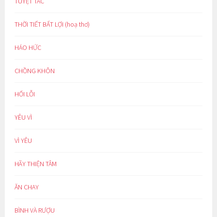
TUYỆT TÁC
THỜI TIẾT BẤT LỢI (hoạ thơ)
HÁO HỨC
CHỒNG KHÔN
HỐI LỖI
YÊU VÌ
VÌ YÊU
HÃY THIỆN TÂM
ĂN CHAY
BÌNH VÀ RƯỢU