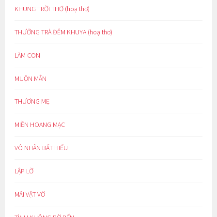
KHUNG TRỜI THƠ (hoạ thơ)
THƯỞNG TRÀ ĐÊM KHUYA (hoạ thơ)
LÀM CON
MUỘN MẰN
THƯƠNG MẸ
MIỀN HOANG MẠC
VÔ NHÂN BẤT HIẾU
LẬP LỜ
MÃI VẬT VỜ