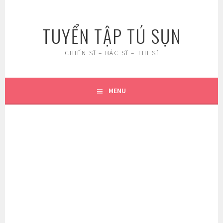
Skip
to
TUYỂN TẬP TÚ SỤN
content
CHIẾN SĨ – BÁC SĨ – THI SĨ
MENU