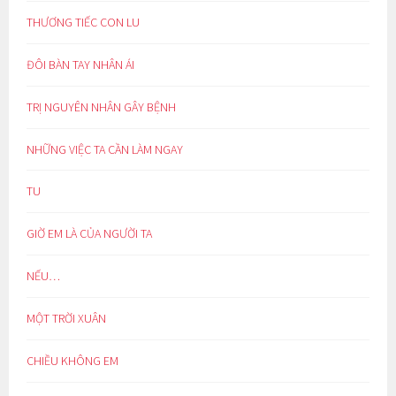
THƯƠNG TIẾC CON LU
ĐÔI BÀN TAY NHÂN ÁI
TRỊ NGUYÊN NHÂN GÂY BỆNH
NHỮNG VIỆC TA CẦN LÀM NGAY
TU
GIỜ EM LÀ CỦA NGƯỜI TA
NẾU…
MỘT TRỜI XUÂN
CHIỀU KHÔNG EM