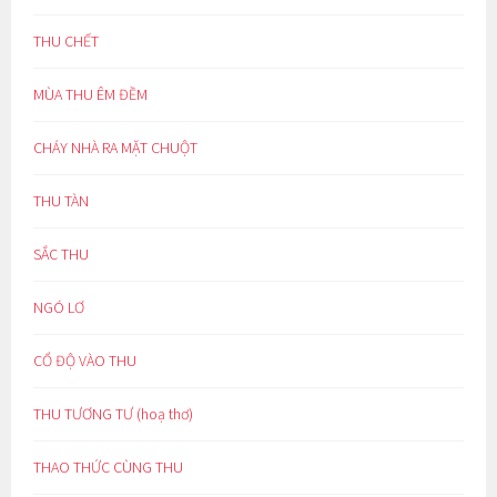
THU CHẾT
MÙA THU ÊM ĐỀM
CHÁY NHÀ RA MẶT CHUỘT
THU TÀN
SẮC THU
NGÓ LƠ
CỔ ĐỘ VÀO THU
THU TƯƠNG TƯ (hoạ thơ)
THAO THỨC CÙNG THU