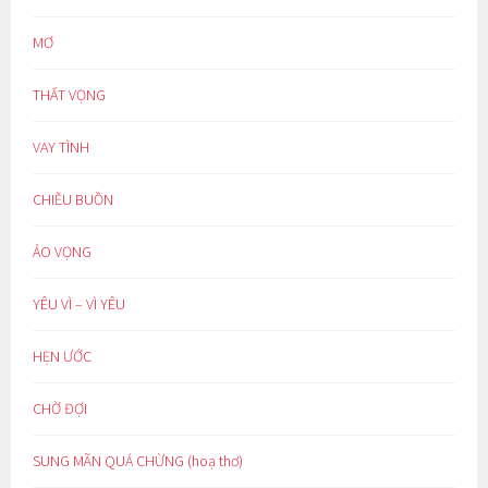
MƠ
THẤT VỌNG
VAY TÌNH
CHIỀU BUỒN
ẢO VỌNG
YÊU VÌ – VÌ YÊU
HẸN ƯỚC
CHỜ ĐỢI
SUNG MÃN QUÁ CHỪNG (hoạ thơ)