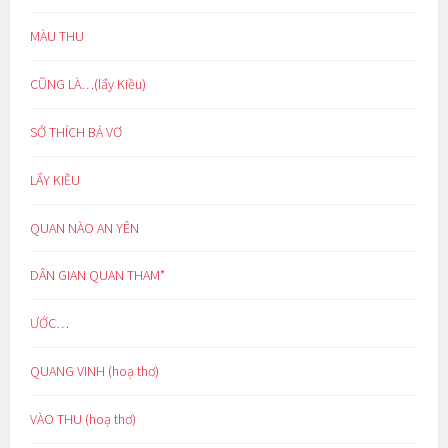
MÀU THU
CŨNG LÀ…(lẩy Kiều)
SỞ THÍCH BÁ VƠ
LẨY KIỀU
QUAN NÀO AN YÊN
DÂN GIAN QUAN THAM*
ƯỚC…
QUANG VINH (hoạ thơ)
VÀO THU (hoạ thơ)