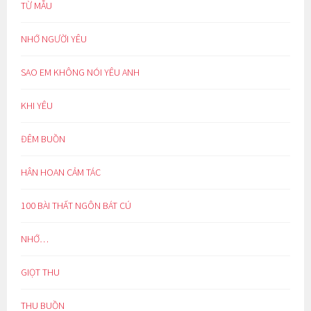
TỪ MẪU
NHỚ NGƯỜI YÊU
SAO EM KHÔNG NÓI YÊU ANH
KHI YÊU
ĐÊM BUỒN
HÂN HOAN CẢM TÁC
100 BÀI THẤT NGÔN BÁT CÚ
NHỚ…
GIỌT THU
THU BUỒN