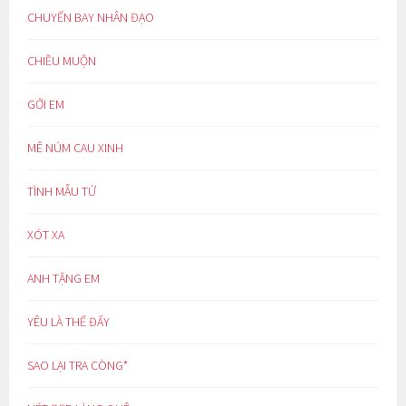
CHUYẾN BAY NHÂN ĐẠO
CHIỀU MUỘN
GỞI EM
MÊ NÚM CAU XINH
TÌNH MẪU TỬ
XÓT XA
ANH TẶNG EM
YÊU LÀ THẾ ĐẤY
SAO LẠI TRA CÒNG*