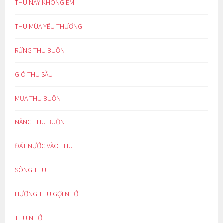
THU NÀY KHÔNG EM
THU MÙA YÊU THƯƠNG
RỪNG THU BUỒN
GIÓ THU SẦU
MƯA THU BUỒN
NẮNG THU BUỒN
ĐẤT NƯỚC VÀO THU
SÔNG THU
HƯƠNG THU GỢI NHỚ
THU NHỚ