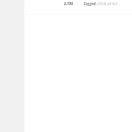
1.735
Tagged:
2019
,
xã hội