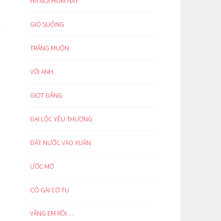
HÀ NỘI HÔM NAY
GIÓ SUÔNG
TRĂNG MUỘN
VỚI ANH
GIỌT ĐẮNG
ĐẠI LỘC YÊU THƯƠNG
ĐẤT NƯỚC VÀO XUÂN
ƯỚC MƠ
CÔ GÁI CƠ TU
VẮNG EM RỒI…