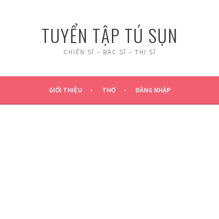
TUYỂN TẬP TÚ SỤN
CHIẾN SĨ – BÁC SĨ – THI SĨ
GIỚI THIỆU
THƠ
ĐĂNG NHẬP