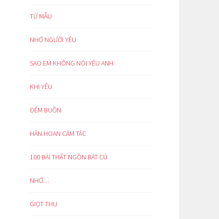
TỪ MẪU
NHỚ NGƯỜI YÊU
SAO EM KHÔNG NÓI YÊU ANH
KHI YÊU
ĐÊM BUỒN
HÂN HOAN CẢM TÁC
100 BÀI THẤT NGÔN BÁT CÚ
NHỚ…
GIỌT THU