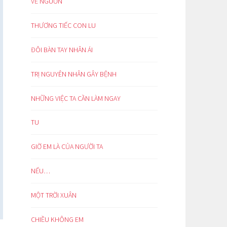
VỀ NGUỒN
THƯƠNG TIẾC CON LU
ĐÔI BÀN TAY NHÂN ÁI
TRỊ NGUYÊN NHÂN GÂY BỆNH
NHỮNG VIỆC TA CẦN LÀM NGAY
TU
GIỜ EM LÀ CỦA NGƯỜI TA
NẾU…
MỘT TRỜI XUÂN
CHIỀU KHÔNG EM