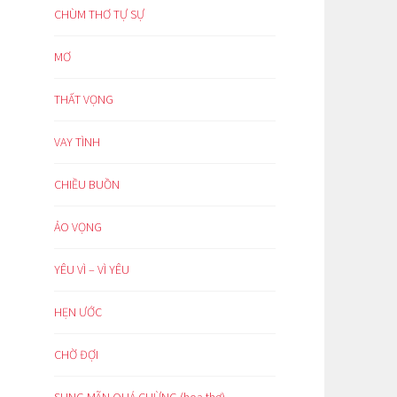
CHÙM THƠ TỰ SỰ
MƠ
THẤT VỌNG
VAY TÌNH
CHIỀU BUỒN
ẢO VỌNG
YÊU VÌ – VÌ YÊU
HẸN ƯỚC
CHỜ ĐỢI
SUNG MÃN QUÁ CHỪNG (hoạ thơ)