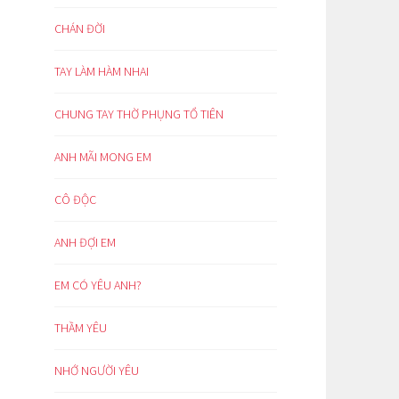
CHÁN ĐỜI
TAY LÀM HÀM NHAI
CHUNG TAY THỜ PHỤNG TỔ TIÊN
ANH MÃI MONG EM
CÔ ĐỘC
ANH ĐỢI EM
EM CÓ YÊU ANH?
THẦM YÊU
NHỚ NGƯỜI YÊU