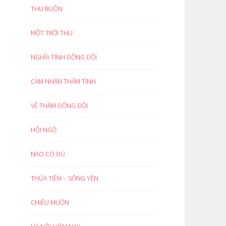
THU BUỒN
MỘT TRỜI THU
NGHĨA TÌNH ĐỒNG ĐỘI
CẢM NHẬN THÂM TÌNH
VỀ THĂM ĐỒNG ĐỘI
HỘI NGỘ
NÀO CÓ ĐỦ
THỪA TIỀN – SỐNG YÊN
CHIỀU MUỘN