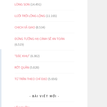
LÒNG SON
(14.491)
LƯỚI TRỜI LỒNG LỘNG
(11.165)
CHỊCH XÃ GIAO
(8.534)
ĐỪNG TƯỞNG HẠ CÁNH SẼ AN TOÀN
(6.519)
“ĐẶC KHU”
(6.382)
RỚT QUẦN
(5.828)
TỪ TRẦN THEO CHỈ ĐẠO
(5.656)
BÀI VIẾT MỚI