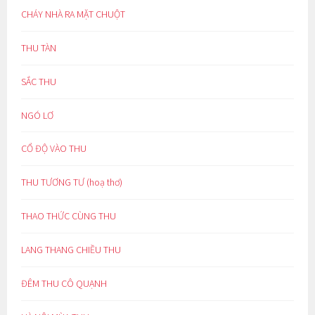
CHÁY NHÀ RA MẶT CHUỘT
THU TÀN
SẮC THU
NGÓ LƠ
CỔ ĐỘ VÀO THU
THU TƯƠNG TƯ (hoạ thơ)
THAO THỨC CÙNG THU
LANG THANG CHIỀU THU
ĐÊM THU CÔ QUẠNH