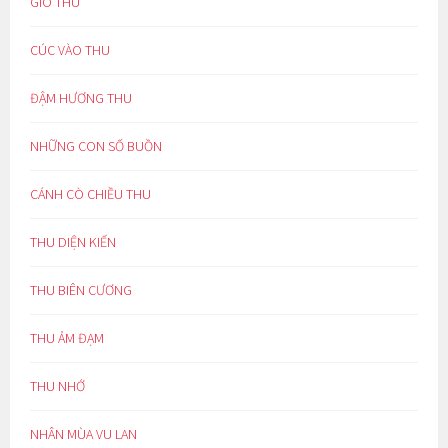
GIÓ THU
CÚC VÀO THU
ĐẬM HƯƠNG THU
NHỮNG CON SỐ BUỒN
CÁNH CÒ CHIỀU THU
THU DIỆN KIẾN
THU BIÊN CƯƠNG
THU ẢM ĐẠM
THU NHỚ
NHÂN MÙA VU LAN