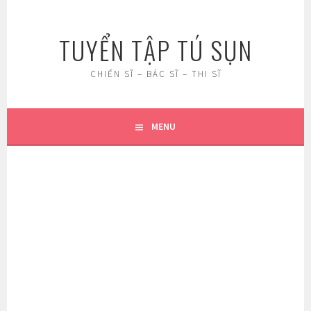
Skip
to
TUYỂN TẬP TÚ SỤN
content
CHIẾN SĨ – BÁC SĨ – THI SĨ
MENU