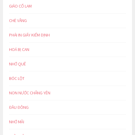
GIẢO CỔ LAM
CHÈ VẰNG
PHẢI IN GIẤY KIỂM ĐỊNH
HOÁ BỊ CAN
NHỚ QUÊ
BÓC LỘT
NON NƯỚC CHẲNG YÊN
ĐẦU ĐÔNG
NHỚ MÃI