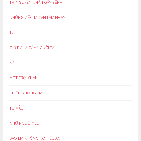
TRỊ NGUYÊN NHÂN GÂY BỆNH
NHỮNG VIỆC TA CẦN LÀM NGAY
TU
GIỜ EM LÀ CỦA NGƯỜI TA
NẾU…
MỘT TRỜI XUÂN
CHIỀU KHÔNG EM
TỪ MẪU
NHỚ NGƯỜI YÊU
SAO EM KHÔNG NÓI YÊU ANH