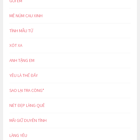
GỞI EM
MÊ NÚM CAU XINH
TÌNH MẪU TỬ
XÓT XA
ANH TẶNG EM
YÊU LÀ THẾ ĐẤY
SAO LẠI TRA CÒNG*
NÉT ĐẸP LÀNG QUÊ
MÃI GIỮ DUYÊN TÌNH
LÀNG YÊU