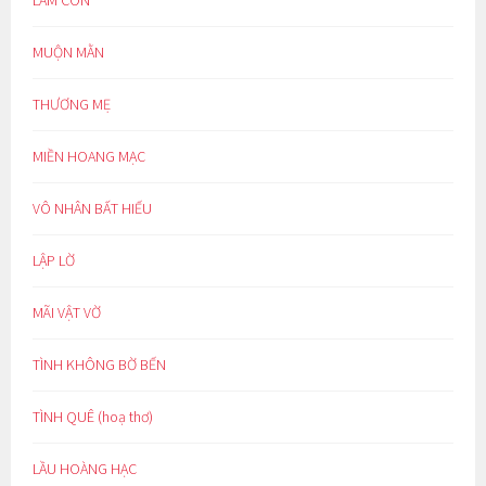
MUỘN MẰN
THƯƠNG MẸ
MIỀN HOANG MẠC
VÔ NHÂN BẤT HIẾU
LẬP LỜ
MÃI VẬT VỜ
TÌNH KHÔNG BỜ BẾN
TÌNH QUÊ (hoạ thơ)
LẦU HOÀNG HẠC