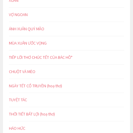
XUÂN
VỢ NGOAN
ÁNH XUÂN QUÝ MÃO
MÙA XUÂN ƯỚC VỌNG
TIẾP LỜI THƠ CHÚC TẾT CỦA BÁC HỒ*
CHUỘT VÀ MÈO
NGÀY TẾT CỔ TRUYỀN (hoạ thơ)
TUYỆT TÁC
THỜI TIẾT BẤT LỢI (hoạ thơ)
HÁO HỨC