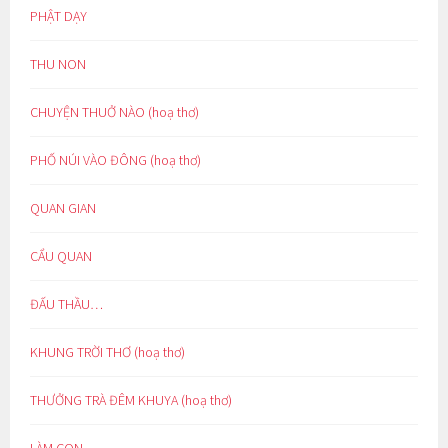
PHẬT DẠY
THU NON
CHUYỆN THUỞ NÀO (hoạ thơ)
PHỐ NÚI VÀO ĐÔNG (hoạ thơ)
QUAN GIAN
CẨU QUAN
ĐẤU THẦU…
KHUNG TRỜI THƠ (hoạ thơ)
THƯỞNG TRÀ ĐÊM KHUYA (hoạ thơ)
LÀM CON