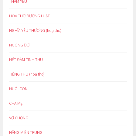
THẦM YÊU
HOẠ THƠ ĐƯỜNG LUẬT
NGHĨA YÊU THƯƠNG (hoạ thơ)
NGÓNG ĐỢI
HẾT ĐẬM TÌNH THU
TIẾNG THU (hoạ thơ)
NUÔI CON
CHA MẸ
VỢ CHỒNG
NẮNG MIỀN TRUNG