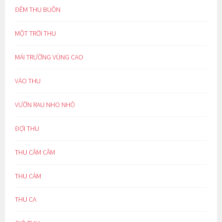
ĐÊM THU BUỒN
MỘT TRỜI THU
MÁI TRƯỜNG VÙNG CAO
VÀO THU
VƯỜN RAU NHO NHỎ
ĐỢI THU
THU CĂM CĂM
THU CẢM
THU CA