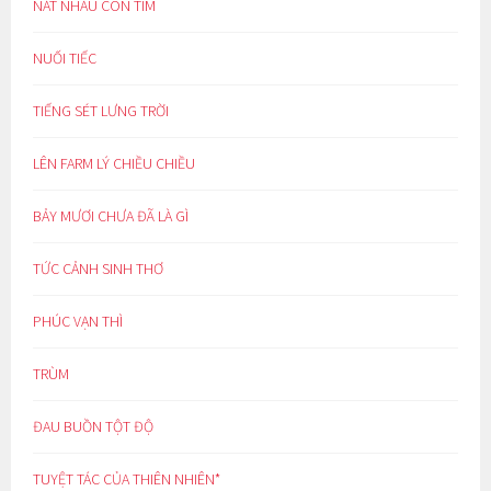
NÁT NHÀU CON TIM
NUỐI TIẾC
TIẾNG SÉT LƯNG TRỜI
LÊN FARM LÝ CHIỀU CHIỀU
BẢY MƯƠI CHƯA ĐÃ LÀ GÌ
TỨC CẢNH SINH THƠ
PHÚC VẠN THÌ
TRÙM
ĐAU BUỒN TỘT ĐỘ
TUYỆT TÁC CỦA THIÊN NHIÊN*