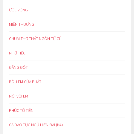
ƯỚC VỌNG
MIỀN THƯƠNG
CHÙM THƠ THẤT NGÔN TỨ CÚ
NHỚ TIẾC
ĐẮNG ĐÓT
BÔI LEM CỬA PHẬT
NÓI VỚI EM
PHÚC TỔ TIÊN
CA DAO TỤC NGỮ HIỆN ĐẠI (tt4)