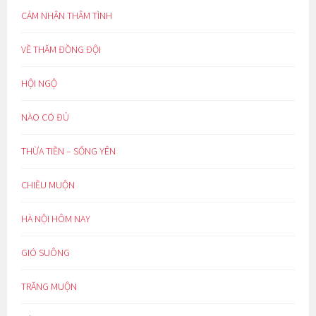
CẢM NHẬN THÂM TÌNH
VỀ THĂM ĐỒNG ĐỘI
HỘI NGỘ
NÀO CÓ ĐỦ
THỪA TIỀN – SỐNG YÊN
CHIỀU MUỘN
HÀ NỘI HÔM NAY
GIÓ SUÔNG
TRĂNG MUỘN