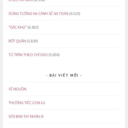
ĐỪNG TƯỞNG HẠ CÁNH SẼ AN TOÀN
(6.519)
“ĐẶC KHU”
(6.382)
RỚT QUẦN
(5.828)
TỪ TRẦN THEO CHỈ ĐẠO
(5.656)
BÀI VIẾT MỚI
VỀ NGUỒN
THƯƠNG TIẾC CON LU
ĐÔI BÀN TAY NHÂN ÁI