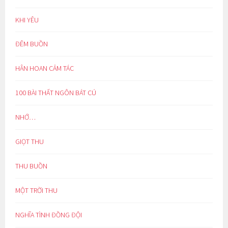
KHI YÊU
ĐÊM BUỒN
HÂN HOAN CẢM TÁC
100 BÀI THẤT NGÔN BÁT CÚ
NHỚ…
GIỌT THU
THU BUỒN
MỘT TRỜI THU
NGHĨA TÌNH ĐỒNG ĐỘI