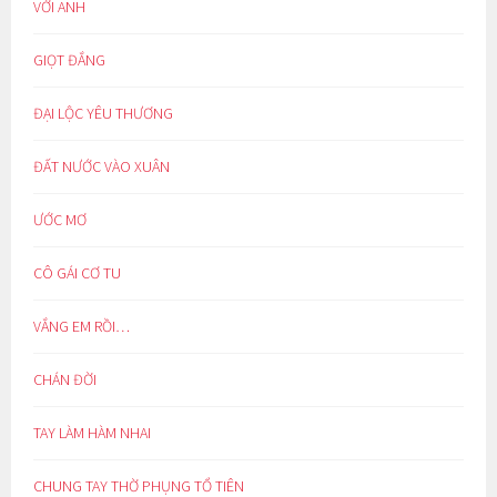
VỚI ANH
GIỌT ĐẮNG
ĐẠI LỘC YÊU THƯƠNG
ĐẤT NƯỚC VÀO XUÂN
ƯỚC MƠ
CÔ GÁI CƠ TU
VẮNG EM RỒI…
CHÁN ĐỜI
TAY LÀM HÀM NHAI
CHUNG TAY THỜ PHỤNG TỔ TIÊN