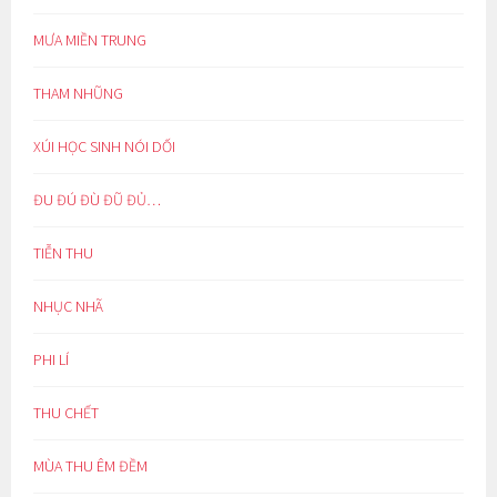
MƯA MIỀN TRUNG
THAM NHŨNG
XÚI HỌC SINH NÓI DỐI
ĐU ĐÚ ĐÙ ĐŨ ĐỦ…
TIỄN THU
NHỤC NHÃ
PHI LÍ
THU CHẾT
MÙA THU ÊM ĐỀM