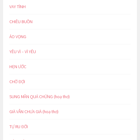
VAY TÌNH
CHIỀU BUỒN
ẢO VỌNG
YÊU VÌ – VÌ YÊU
HẸN ƯỚC
CHỜ ĐỢI
SUNG MÃN QUÁ CHỪNG (hoạ thơ)
GIÀ VẪN CHƯA GIÀ (hoạ thơ)
TỰ RU ĐỜI