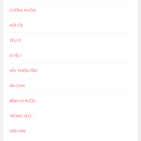
CHỒNG KHÔN
HỐI LỖI
YÊU VÌ
VÌ YÊU
HÃY THIỆN TÂM
ĂN CHAY
BÌNH VÀ RƯỢU
TRONG VEO…
SÂN HẬN