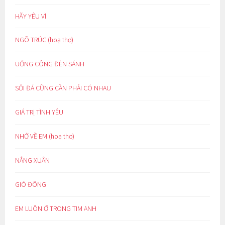
HÃY YÊU VÌ
NGÕ TRÚC (hoạ thơ)
UỔNG CÔNG ĐÈN SÁNH
SỎI ĐÁ CŨNG CẦN PHẢI CÓ NHAU
GIÁ TRỊ TÌNH YÊU
NHỚ VỀ EM (hoạ thơ)
NẮNG XUÂN
GIÓ ĐÔNG
EM LUÔN Ở TRONG TIM ANH