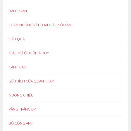
BÀN HOÀN
THAM NHŨNG VẶT LOẠI GIẶC NỘI XÂM
HẬU QUẢ
GIẤC MƠ Ở BUỔI TÀ HUY
CẢNH BÁO
SỞ THÍCH CỦA QUAN THAM
NUÔNG CHIỀU
VẦNG TRĂNG EM
BỒ CÔNG ANH