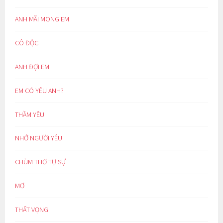
ANH MÃI MONG EM
CÔ ĐỘC
ANH ĐỢI EM
EM CÓ YÊU ANH?
THẦM YÊU
NHỚ NGƯỜI YÊU
CHÙM THƠ TỰ SỰ
MƠ
THẤT VỌNG