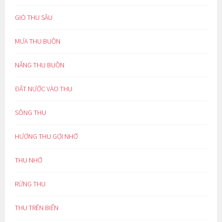
GIÓ THU SẦU
MƯA THU BUỒN
NẮNG THU BUỒN
ĐẤT NƯỚC VÀO THU
SÔNG THU
HƯƠNG THU GỢI NHỚ
THU NHỚ
RỪNG THU
THU TRÊN BIỂN