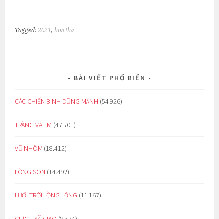
Tagged:
2021
,
hoạ thơ
BÀI VIẾT PHỔ BIẾN
CÁC CHIẾN BINH DŨNG MÃNH
(54.926)
TRĂNG VÀ EM
(47.701)
VŨ NHÔM
(18.412)
LÒNG SON
(14.492)
LƯỚI TRỜI LỒNG LỘNG
(11.167)
CHỊCH XÃ GIAO
(8.534)