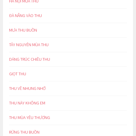
HÀ NỘI MÙA THU
ĐÀ NẴNG VÀO THU
MƯA THU BUỒN
TÂY NGUYÊN MÙA THU
DÁNG TRÚC CHIỀU THU
GIỌT THU
THU VỀ NHUNG NHỚ
THU NÀY KHÔNG EM
THU MÙA YÊU THƯƠNG
RỪNG THU BUỒN