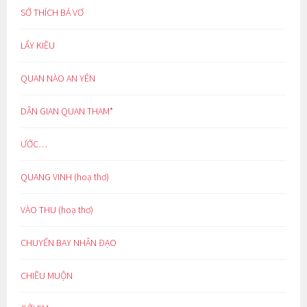
SỞ THÍCH BÁ VƠ
LẨY KIỀU
QUAN NÀO AN YÊN
DÂN GIAN QUAN THAM*
ƯỚC…
QUANG VINH (hoạ thơ)
VÀO THU (hoạ thơ)
CHUYẾN BAY NHÂN ĐẠO
CHIỀU MUỘN