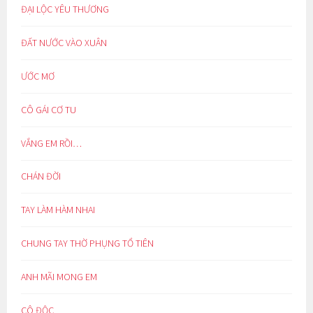
ĐẠI LỘC YÊU THƯƠNG
ĐẤT NƯỚC VÀO XUÂN
ƯỚC MƠ
CÔ GÁI CƠ TU
VẮNG EM RỒI…
CHÁN ĐỜI
TAY LÀM HÀM NHAI
CHUNG TAY THỜ PHỤNG TỔ TIÊN
ANH MÃI MONG EM
CÔ ĐỘC