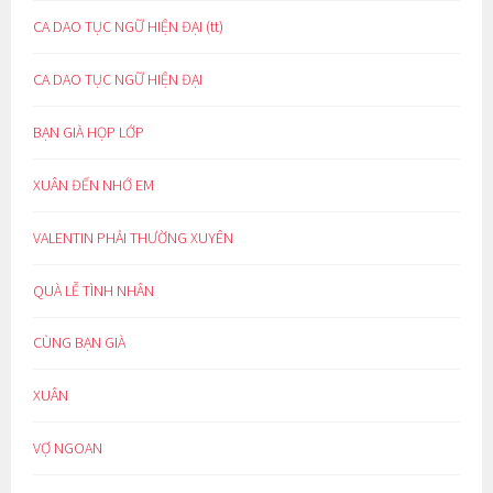
CA DAO TỤC NGỮ HIỆN ĐẠI (tt)
CA DAO TỤC NGỮ HIỆN ĐẠI
BẠN GIÀ HỌP LỚP
XUÂN ĐẾN NHỚ EM
VALENTIN PHẢI THƯỜNG XUYÊN
QUÀ LỄ TÌNH NHÂN
CÙNG BẠN GIÀ
XUÂN
VỢ NGOAN