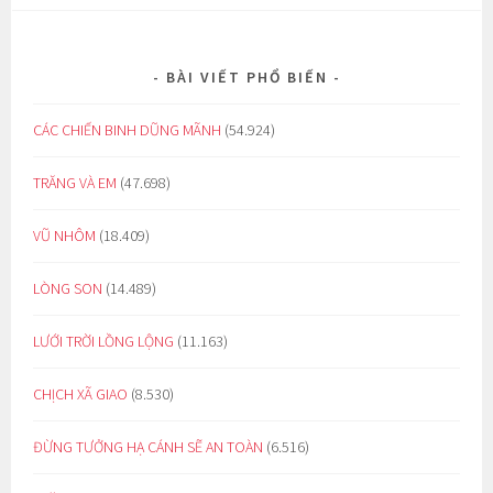
BÀI VIẾT PHỔ BIẾN
CÁC CHIẾN BINH DŨNG MÃNH
(54.924)
TRĂNG VÀ EM
(47.698)
VŨ NHÔM
(18.409)
LÒNG SON
(14.489)
LƯỚI TRỜI LỒNG LỘNG
(11.163)
CHỊCH XÃ GIAO
(8.530)
ĐỪNG TƯỞNG HẠ CÁNH SẼ AN TOÀN
(6.516)