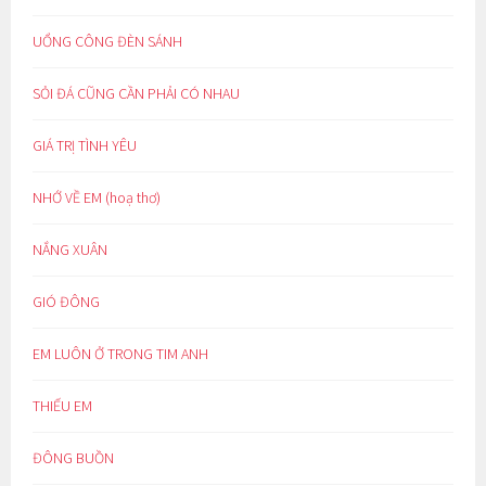
UỔNG CÔNG ĐÈN SÁNH
SỎI ĐÁ CŨNG CẦN PHẢI CÓ NHAU
GIÁ TRỊ TÌNH YÊU
NHỚ VỀ EM (hoạ thơ)
NẮNG XUÂN
GIÓ ĐÔNG
EM LUÔN Ở TRONG TIM ANH
THIẾU EM
ĐÔNG BUỒN