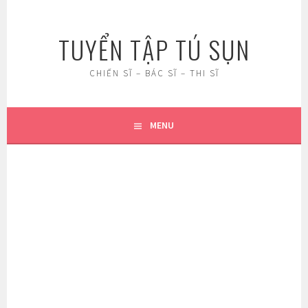
Skip
to
TUYỂN TẬP TÚ SỤN
content
CHIẾN SĨ – BÁC SĨ – THI SĨ
MENU