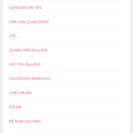
QUAN NÀO AN YÊN
DÂN GIAN QUAN THAM*
ƯỚC…
QUANG VINH (hoạ thơ)
VÀO THU (hoạ thơ)
CHUYẾN BAY NHÂN ĐẠO
CHIỀU MUỘN
GỞI EM
MÊ NÚM CAU XINH