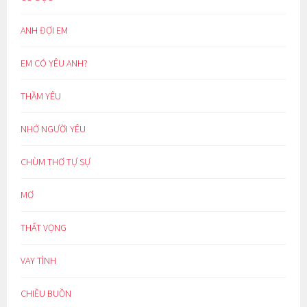
ANH ĐỢI EM
EM CÓ YÊU ANH?
THẦM YÊU
NHỚ NGƯỜI YÊU
CHÙM THƠ TỰ SỰ
MƠ
THẤT VỌNG
VAY TÌNH
CHIỀU BUỒN