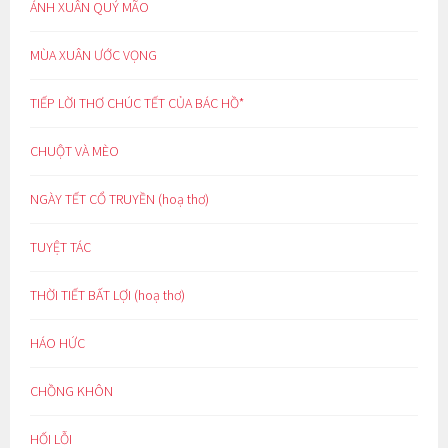
ÁNH XUÂN QUÝ MÃO
MÙA XUÂN ƯỚC VỌNG
TIẾP LỜI THƠ CHÚC TẾT CỦA BÁC HỒ*
CHUỘT VÀ MÈO
NGÀY TẾT CỔ TRUYỀN (hoạ thơ)
TUYỆT TÁC
THỜI TIẾT BẤT LỢI (hoạ thơ)
HÁO HỨC
CHỒNG KHÔN
HỐI LỖI