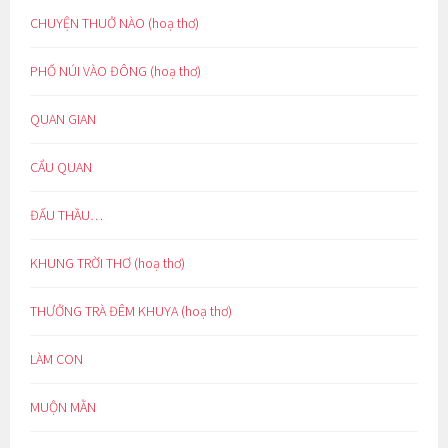
CHUYỆN THUỞ NÀO (hoạ thơ)
PHỐ NÚI VÀO ĐÔNG (hoạ thơ)
QUAN GIAN
CẨU QUAN
ĐẤU THẦU…
KHUNG TRỜI THƠ (hoạ thơ)
THƯỞNG TRÀ ĐÊM KHUYA (hoạ thơ)
LÀM CON
MUỘN MẰN