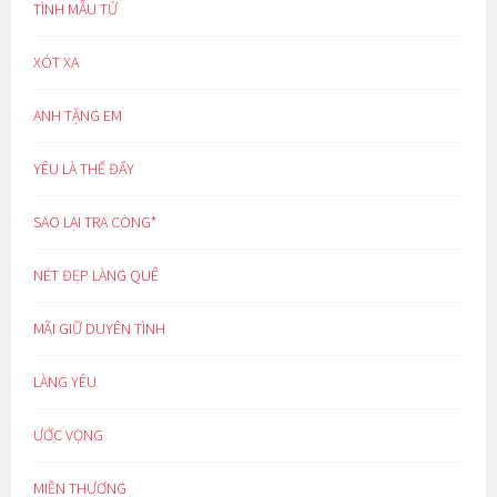
TÌNH MẪU TỬ
XÓT XA
ANH TẶNG EM
YÊU LÀ THẾ ĐẤY
SAO LẠI TRA CÒNG*
NÉT ĐẸP LÀNG QUÊ
MÃI GIỮ DUYÊN TÌNH
LÀNG YÊU
ƯỚC VỌNG
MIỀN THƯƠNG