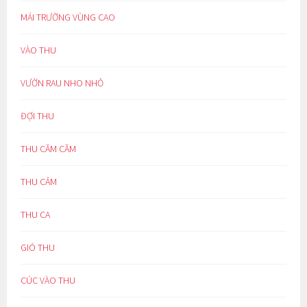
MÁI TRƯỜNG VÙNG CAO
VÀO THU
VƯỜN RAU NHO NHỎ
ĐỢI THU
THU CĂM CĂM
THU CẢM
THU CA
GIÓ THU
CÚC VÀO THU