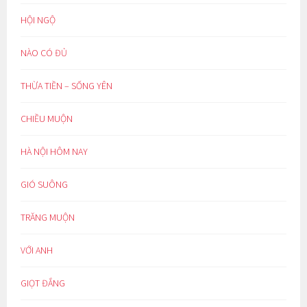
HỘI NGỘ
NÀO CÓ ĐỦ
THỪA TIỀN – SỐNG YÊN
CHIỀU MUỘN
HÀ NỘI HÔM NAY
GIÓ SUÔNG
TRĂNG MUỘN
VỚI ANH
GIỌT ĐẮNG