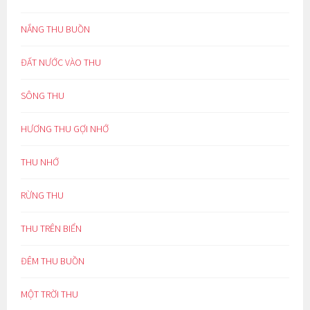
NẮNG THU BUỒN
ĐẤT NƯỚC VÀO THU
SÔNG THU
HƯƠNG THU GỢI NHỚ
THU NHỚ
RỪNG THU
THU TRÊN BIỂN
ĐÊM THU BUỒN
MỘT TRỜI THU