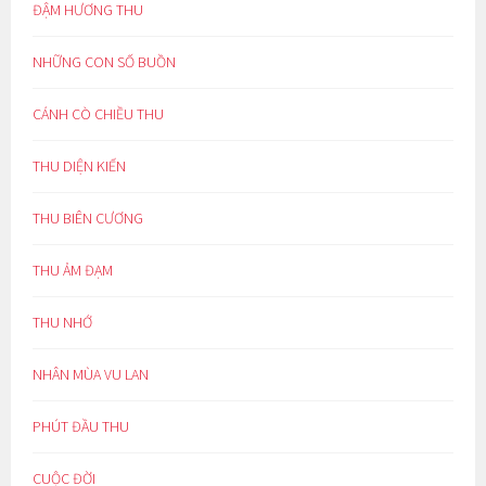
ĐẬM HƯƠNG THU
NHỮNG CON SỐ BUỒN
CÁNH CÒ CHIỀU THU
THU DIỆN KIẾN
THU BIÊN CƯƠNG
THU ẢM ĐẠM
THU NHỚ
NHÂN MÙA VU LAN
PHÚT ĐẦU THU
CUỘC ĐỜI