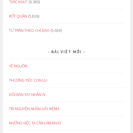
“ĐẶC KHU”
(6.380)
RỚT QUẦN
(5.826)
TỪ TRẦN THEO CHỈ ĐẠO
(5.654)
BÀI VIẾT MỚI
VỀ NGUỒN
THƯƠNG TIẾC CON LU
ĐÔI BÀN TAY NHÂN ÁI
TRỊ NGUYÊN NHÂN GÂY BỆNH
NHỮNG VIỆC TA CẦN LÀM NGAY