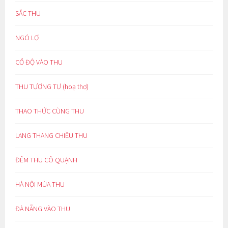
SẮC THU
NGÓ LƠ
CỔ ĐỘ VÀO THU
THU TƯƠNG TƯ (hoạ thơ)
THAO THỨC CÙNG THU
LANG THANG CHIỀU THU
ĐÊM THU CÔ QUẠNH
HÀ NỘI MÙA THU
ĐÀ NẴNG VÀO THU