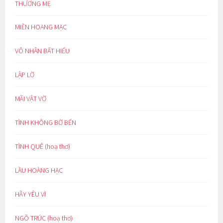
THƯƠNG MẸ
MIỀN HOANG MẠC
VÔ NHÂN BẤT HIẾU
LẬP LỜ
MÃI VẬT VỜ
TÌNH KHÔNG BỜ BẾN
TÌNH QUÊ (hoạ thơ)
LẦU HOÀNG HẠC
HÃY YÊU VÌ
NGÕ TRÚC (hoạ thơ)