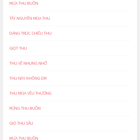
MƯA THU BUỒN
TÂY NGUYÊN MÙA THU
DÁNG TRÚC CHIỀU THU
GIỌT THU
THU VỀ NHUNG NHỚ
THU NÀY KHÔNG EM
THU MÙA YÊU THƯƠNG
RỪNG THU BUỒN
GIÓ THU SẦU
MƯA THU BUỒN