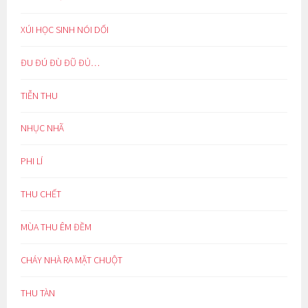
XÚI HỌC SINH NÓI DỐI
ĐU ĐÚ ĐÙ ĐŨ ĐỦ…
TIỄN THU
NHỤC NHÃ
PHI LÍ
THU CHẾT
MÙA THU ÊM ĐỀM
CHÁY NHÀ RA MẶT CHUỘT
THU TÀN