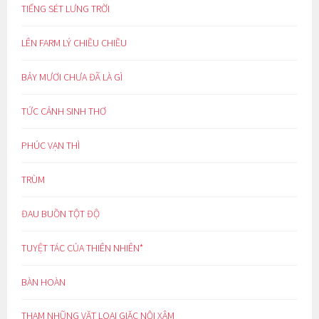
TIẾNG SÉT LƯNG TRỜI
LÊN FARM LÝ CHIỀU CHIỀU
BẢY MƯƠI CHƯA ĐÃ LÀ GÌ
TỨC CẢNH SINH THƠ
PHÚC VẠN THÌ
TRÙM
ĐAU BUỒN TỘT ĐỘ
TUYỆT TÁC CỦA THIÊN NHIÊN*
BÀN HOÀN
THAM NHŨNG VẶT LOẠI GIẶC NỘI XÂM