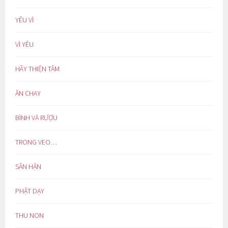
YÊU VÌ
VÌ YÊU
HÃY THIỆN TÂM
ĂN CHAY
BÌNH VÀ RƯỢU
TRONG VEO…
SÂN HẬN
PHẬT DẠY
THU NON