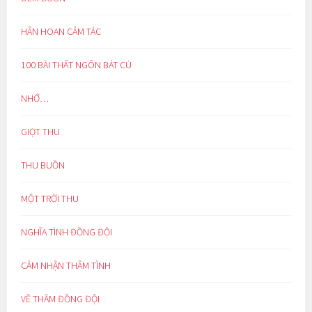
HÂN HOAN CẢM TÁC
100 BÀI THẤT NGÔN BÁT CÚ
NHỚ…
GIỌT THU
THU BUỒN
MỘT TRỜI THU
NGHĨA TÌNH ĐỒNG ĐỘI
CẢM NHẬN THÂM TÌNH
VỀ THĂM ĐỒNG ĐỘI