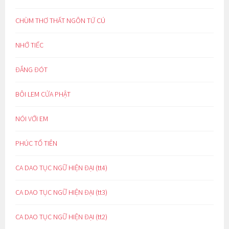
CHÙM THƠ THẤT NGÔN TỨ CÚ
NHỚ TIẾC
ĐẮNG ĐÓT
BÔI LEM CỬA PHẬT
NÓI VỚI EM
PHÚC TỔ TIÊN
CA DAO TỤC NGỮ HIỆN ĐẠI (tt4)
CA DAO TỤC NGỮ HIỆN ĐẠI (tt3)
CA DAO TỤC NGỮ HIỆN ĐẠI (tt2)