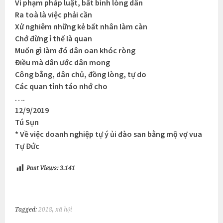
Vi phạm pháp luật, bất bình lòng dân
Ra toà là việc phải cần
Xử nghiêm những kẻ bất nhân làm càn
Chớ đừng ỉ thế là quan
Muốn gì làm đó dân oan khóc ròng
Điều mà dân ước dân mong
Công bằng, dân chủ, đồng lòng, tự do
Các quan tỉnh táo nhớ cho
….
12/9/2019
Tú Sụn
* Về việc doanh nghiệp tự ý ủi đào san bằng mộ vợ vua
Tự Đức
Post Views:
3.141
Tagged:
2018
,
xã hội