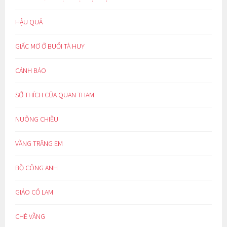
HẬU QUẢ
GIẤC MƠ Ở BUỔI TÀ HUY
CẢNH BÁO
SỞ THÍCH CỦA QUAN THAM
NUÔNG CHIỀU
VẦNG TRĂNG EM
BỒ CÔNG ANH
GIẢO CỔ LAM
CHÈ VẰNG