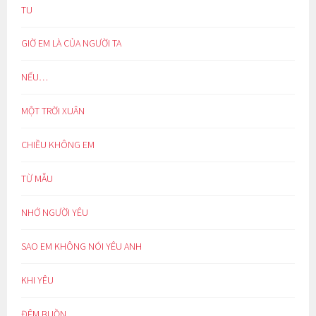
TU
GIỜ EM LÀ CỦA NGƯỜI TA
NẾU…
MỘT TRỜI XUÂN
CHIỀU KHÔNG EM
TỪ MẪU
NHỚ NGƯỜI YÊU
SAO EM KHÔNG NÓI YÊU ANH
KHI YÊU
ĐÊM BUỒN