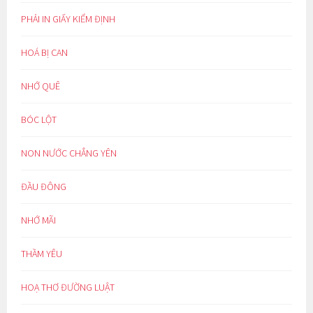
PHẢI IN GIẤY KIỂM ĐỊNH
HOÁ BỊ CAN
NHỚ QUÊ
BÓC LỘT
NON NƯỚC CHẲNG YÊN
ĐẦU ĐÔNG
NHỚ MÃI
THẦM YÊU
HOẠ THƠ ĐƯỜNG LUẬT