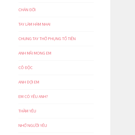
CHÁN ĐỜI
TAY LÀM HÀM NHAI
CHUNG TAY THỜ PHỤNG TỔ TIÊN
ANH MÃI MONG EM
CÔ ĐỘC
ANH ĐỢI EM
EM CÓ YÊU ANH?
THẦM YÊU
NHỚ NGƯỜI YÊU