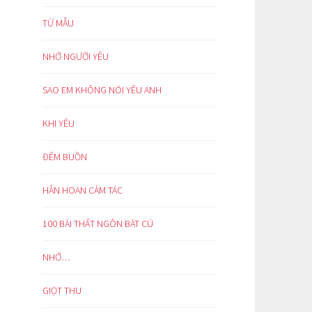
TỪ MẪU
NHỚ NGƯỜI YÊU
SAO EM KHÔNG NÓI YÊU ANH
KHI YÊU
ĐÊM BUỒN
HÂN HOAN CẢM TÁC
100 BÀI THẤT NGÔN BÁT CÚ
NHỚ…
GIỌT THU