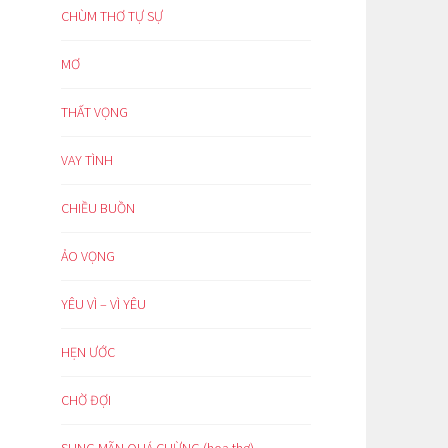
CHÙM THƠ TỰ SỰ
MƠ
THẤT VỌNG
VAY TÌNH
CHIỀU BUỒN
ẢO VỌNG
YÊU VÌ – VÌ YÊU
HẸN ƯỚC
CHỜ ĐỢI
SUNG MÃN QUÁ CHỪNG (hoạ thơ)