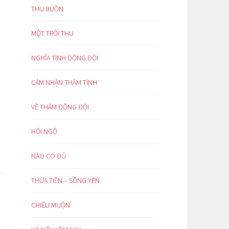
THU BUỒN
MỘT TRỜI THU
NGHĨA TÌNH ĐỒNG ĐỘI
CẢM NHẬN THÂM TÌNH
VỀ THĂM ĐỒNG ĐỘI
HỘI NGỘ
NÀO CÓ ĐỦ
THỪA TIỀN – SỐNG YÊN
CHIỀU MUỘN