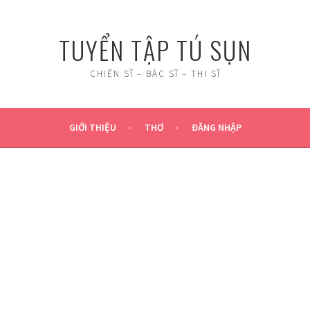
TUYỂN TẬP TÚ SỤN
CHIẾN SĨ – BÁC SĨ – THI SĨ
GIỚI THIỆU
THƠ
ĐĂNG NHẬP