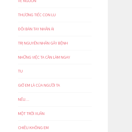
VỀ NGUỒN
THƯƠNG TIẾC CON LU
ĐÔI BÀN TAY NHÂN ÁI
TRỊ NGUYÊN NHÂN GÂY BỆNH
NHỮNG VIỆC TA CẦN LÀM NGAY
TU
GIỜ EM LÀ CỦA NGƯỜI TA
NẾU…
MỘT TRỜI XUÂN
CHIỀU KHÔNG EM