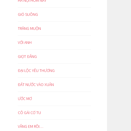
HÀ NỘI HÔM NAY
GIÓ SUÔNG
TRĂNG MUỘN
VỚI ANH
GIỌT ĐẮNG
ĐẠI LỘC YÊU THƯƠNG
ĐẤT NƯỚC VÀO XUÂN
ƯỚC MƠ
CÔ GÁI CƠ TU
VẮNG EM RỒI…