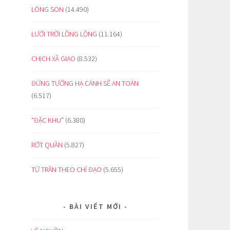
LÒNG SON
(14.490)
LƯỚI TRỜI LỒNG LỘNG
(11.164)
CHỊCH XÃ GIAO
(8.532)
ĐỪNG TƯỞNG HẠ CÁNH SẼ AN TOÀN
(6.517)
“ĐẶC KHU”
(6.380)
RỚT QUẦN
(5.827)
TỪ TRẦN THEO CHỈ ĐẠO
(5.655)
BÀI VIẾT MỚI