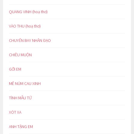
QUANG VINH (hoạ thơ)
VÀO THU (hoạ thơ)
CHUYẾN BAY NHÂN ĐẠO
CHIỀU MUỘN
GỞI EM
MÊ NÚM CAU XINH
TÌNH MẪU TỬ
XÓT XA
ANH TẶNG EM