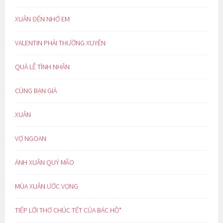
XUÂN ĐẾN NHỚ EM
VALENTIN PHẢI THƯỜNG XUYÊN
QUÀ LỄ TÌNH NHÂN
CÙNG BẠN GIÀ
XUÂN
VỢ NGOAN
ÁNH XUÂN QUÝ MÃO
MÙA XUÂN ƯỚC VỌNG
TIẾP LỜI THƠ CHÚC TẾT CỦA BÁC HỒ*