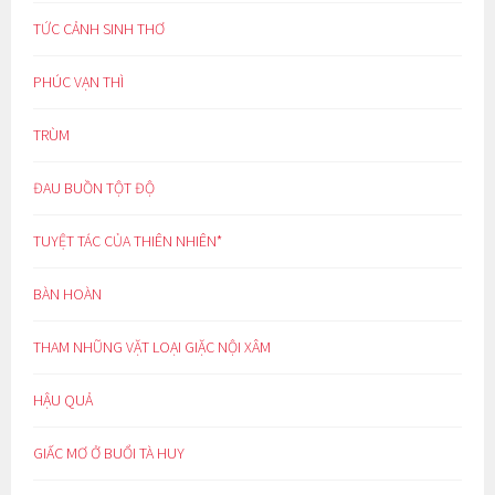
TỨC CẢNH SINH THƠ
PHÚC VẠN THÌ
TRÙM
ĐAU BUỒN TỘT ĐỘ
TUYỆT TÁC CỦA THIÊN NHIÊN*
BÀN HOÀN
THAM NHŨNG VẶT LOẠI GIẶC NỘI XÂM
HẬU QUẢ
GIẤC MƠ Ở BUỔI TÀ HUY