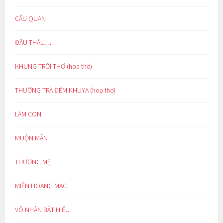
CẨU QUAN
ĐẤU THẦU…
KHUNG TRỜI THƠ (hoạ thơ)
THƯỞNG TRÀ ĐÊM KHUYA (hoạ thơ)
LÀM CON
MUỘN MẰN
THƯƠNG MẸ
MIỀN HOANG MẠC
VÔ NHÂN BẤT HIẾU