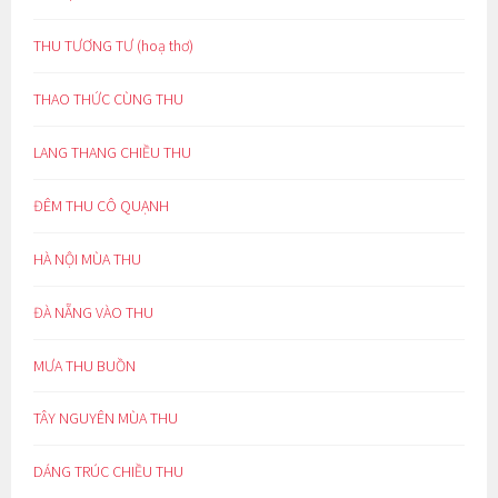
THU TƯƠNG TƯ (hoạ thơ)
THAO THỨC CÙNG THU
LANG THANG CHIỀU THU
ĐÊM THU CÔ QUẠNH
HÀ NỘI MÙA THU
ĐÀ NẴNG VÀO THU
MƯA THU BUỒN
TÂY NGUYÊN MÙA THU
DÁNG TRÚC CHIỀU THU