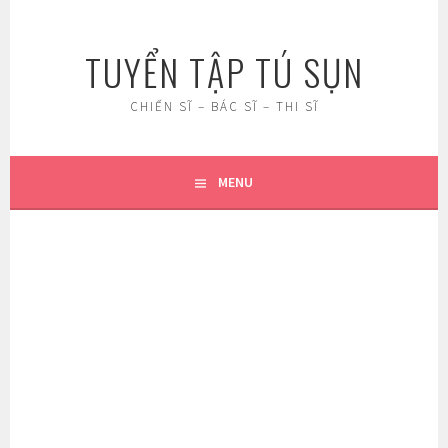
Skip
to
TUYỂN TẬP TÚ SỤN
content
CHIẾN SĨ – BÁC SĨ – THI SĨ
MENU