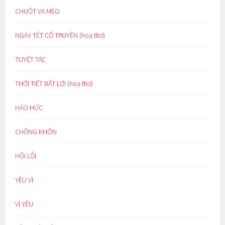
CHUỘT VÀ MÈO
NGÀY TẾT CỔ TRUYỀN (hoạ thơ)
TUYỆT TÁC
THỜI TIẾT BẤT LỢI (hoạ thơ)
HÁO HỨC
CHỒNG KHÔN
HỐI LỖI
YÊU VÌ
VÌ YÊU