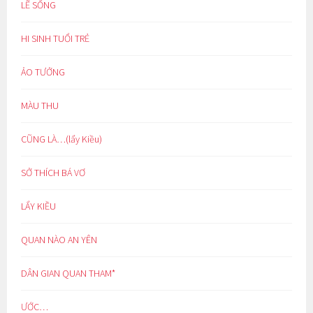
LẼ SỐNG
HI SINH TUỔI TRẺ
ẢO TƯỞNG
MÀU THU
CŨNG LÀ…(lẩy Kiều)
SỞ THÍCH BÁ VƠ
LẨY KIỀU
QUAN NÀO AN YÊN
DÂN GIAN QUAN THAM*
ƯỚC…