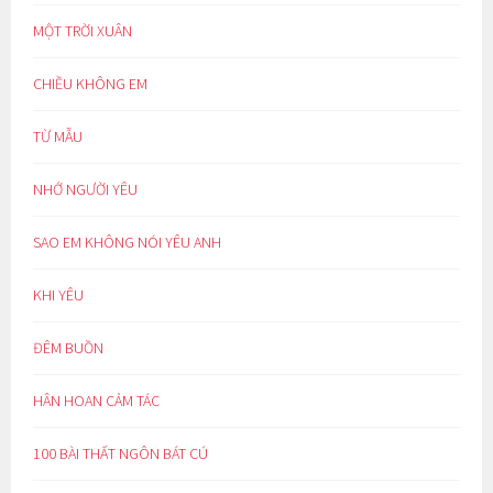
MỘT TRỜI XUÂN
CHIỀU KHÔNG EM
TỪ MẪU
NHỚ NGƯỜI YÊU
SAO EM KHÔNG NÓI YÊU ANH
KHI YÊU
ĐÊM BUỒN
HÂN HOAN CẢM TÁC
100 BÀI THẤT NGÔN BÁT CÚ