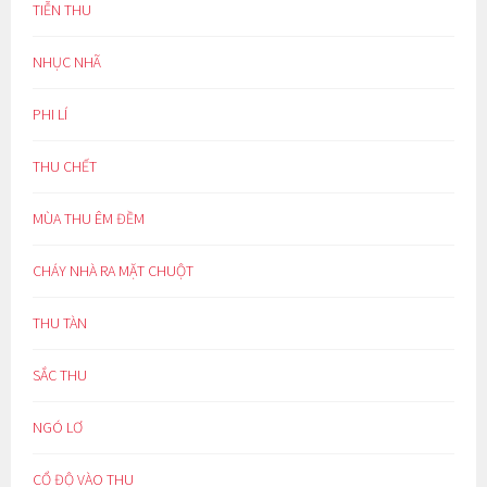
TIỄN THU
NHỤC NHÃ
PHI LÍ
THU CHẾT
MÙA THU ÊM ĐỀM
CHÁY NHÀ RA MẶT CHUỘT
THU TÀN
SẮC THU
NGÓ LƠ
CỔ ĐỘ VÀO THU