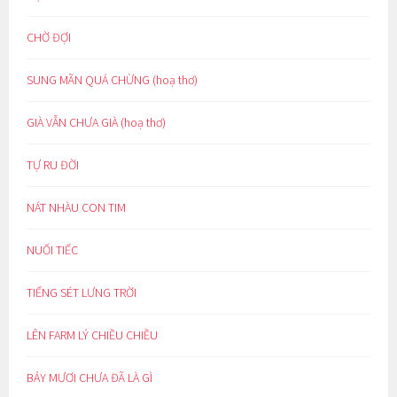
CHỜ ĐỢI
SUNG MÃN QUÁ CHỪNG (hoạ thơ)
GIÀ VẪN CHƯA GIÀ (hoạ thơ)
TỰ RU ĐỜI
NÁT NHÀU CON TIM
NUỐI TIẾC
TIẾNG SÉT LƯNG TRỜI
LÊN FARM LÝ CHIỀU CHIỀU
BẢY MƯƠI CHƯA ĐÃ LÀ GÌ