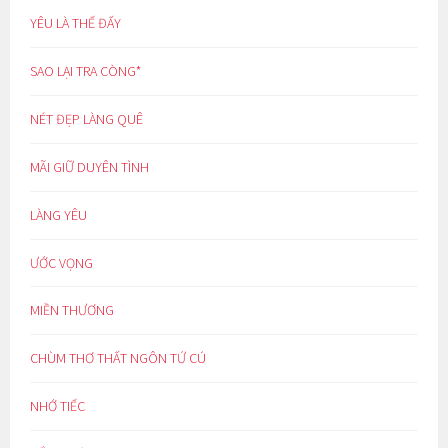
YÊU LÀ THẾ ĐẤY
SAO LẠI TRA CÒNG*
NÉT ĐẸP LÀNG QUÊ
MÃI GIỮ DUYÊN TÌNH
LÀNG YÊU
ƯỚC VỌNG
MIỀN THƯƠNG
CHÙM THƠ THẤT NGÔN TỨ CÚ
NHỚ TIẾC