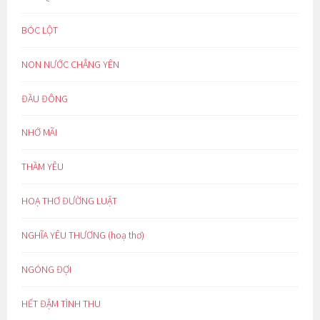
BÓC LỘT
NON NƯỚC CHẲNG YÊN
ĐẦU ĐÔNG
NHỚ MÃI
THẦM YÊU
HOẠ THƠ ĐƯỜNG LUẬT
NGHĨA YÊU THƯƠNG (hoạ thơ)
NGÓNG ĐỢI
HẾT ĐẬM TÌNH THU