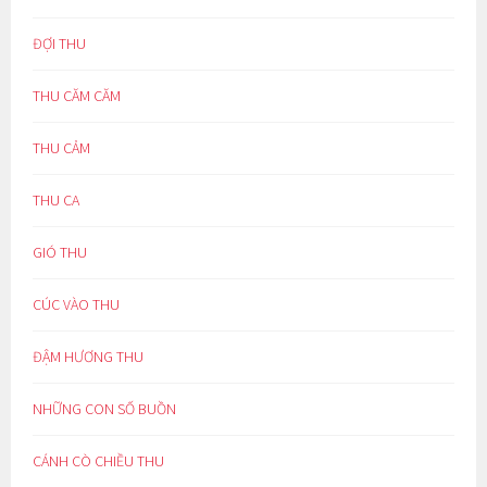
ĐỢI THU
THU CĂM CĂM
THU CẢM
THU CA
GIÓ THU
CÚC VÀO THU
ĐẬM HƯƠNG THU
NHỮNG CON SỐ BUỒN
CÁNH CÒ CHIỀU THU