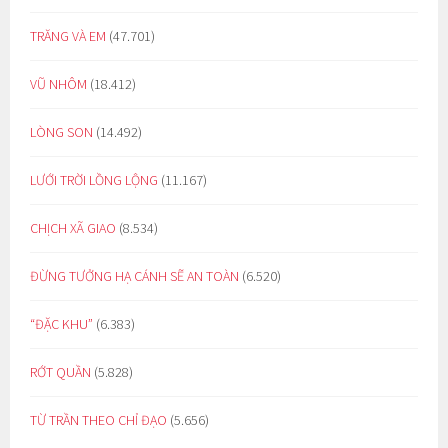
TRĂNG VÀ EM
(47.701)
VŨ NHÔM
(18.412)
LÒNG SON
(14.492)
LƯỚI TRỜI LỒNG LỘNG
(11.167)
CHỊCH XÃ GIAO
(8.534)
ĐỪNG TƯỞNG HẠ CÁNH SẼ AN TOÀN
(6.520)
“ĐẶC KHU”
(6.383)
RỚT QUẦN
(5.828)
TỪ TRẦN THEO CHỈ ĐẠO
(5.656)