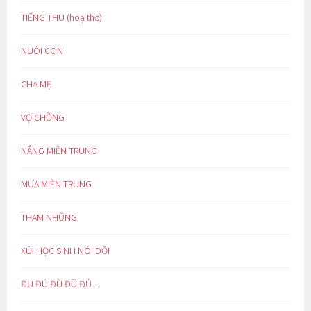
TIẾNG THU (hoạ thơ)
NUÔI CON
CHA MẸ
VỢ CHỒNG
NẮNG MIỀN TRUNG
MƯA MIỀN TRUNG
THAM NHŨNG
XÚI HỌC SINH NÓI DỐI
ĐU ĐÚ ĐÙ ĐŨ ĐỦ…