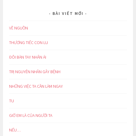
BÀI VIẾT MỚI
VỀ NGUỒN
THƯƠNG TIẾC CON LU
ĐÔI BÀN TAY NHÂN ÁI
TRỊ NGUYÊN NHÂN GÂY BỆNH
NHỮNG VIỆC TA CẦN LÀM NGAY
TU
GIỜ EM LÀ CỦA NGƯỜI TA
NẾU…