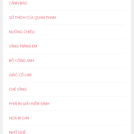
CẢNH BÁO
SỞ THÍCH CỦA QUAN THAM
NUÔNG CHIỀU
VẦNG TRĂNG EM
BỒ CÔNG ANH
GIẢO CỔ LAM
CHÈ VẰNG
PHẢI IN GIẤY KIỂM ĐỊNH
HOÁ BỊ CAN
NHỚ QUÊ