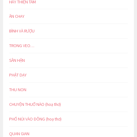
HÃY THIỆN TÂM
ĂN CHAY
BÌNH VÀ RƯỢU
TRONG VEO…
SÂN HẬN
PHẬT DẠY
THU NON
CHUYỆN THUỞ NÀO (hoạ thơ)
PHỐ NÚI VÀO ĐÔNG (hoạ thơ)
QUAN GIAN