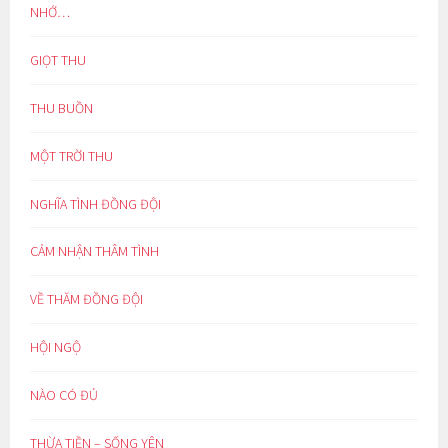
NHỚ…
GIỌT THU
THU BUỒN
MỘT TRỜI THU
NGHĨA TÌNH ĐỒNG ĐỘI
CẢM NHẬN THÂM TÌNH
VỀ THĂM ĐỒNG ĐỘI
HỘI NGỘ
NÀO CÓ ĐỦ
THỪA TIỀN – SỐNG YÊN