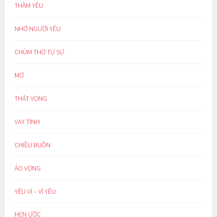
THẦM YÊU
NHỚ NGƯỜI YÊU
CHÙM THƠ TỰ SỰ
MƠ
THẤT VỌNG
VAY TÌNH
CHIỀU BUỒN
ẢO VỌNG
YÊU VÌ – VÌ YÊU
HẸN ƯỚC