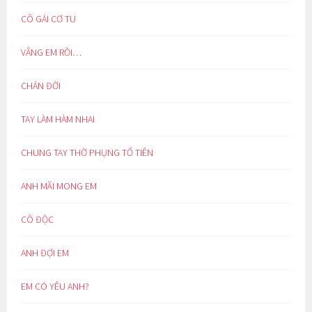
CÔ GÁI CƠ TU
VẮNG EM RỒI…
CHÁN ĐỜI
TAY LÀM HÀM NHAI
CHUNG TAY THỜ PHỤNG TỔ TIÊN
ANH MÃI MONG EM
CÔ ĐỘC
ANH ĐỢI EM
EM CÓ YÊU ANH?