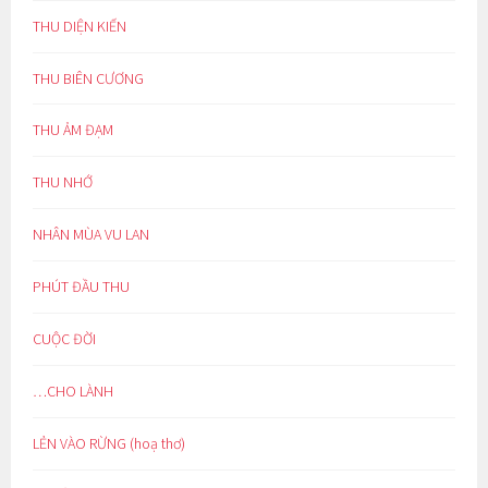
THU DIỆN KIẾN
THU BIÊN CƯƠNG
THU ẢM ĐẠM
THU NHỚ
NHÂN MÙA VU LAN
PHÚT ĐẦU THU
CUỘC ĐỜI
…CHO LÀNH
LẺN VÀO RỪNG (hoạ thơ)