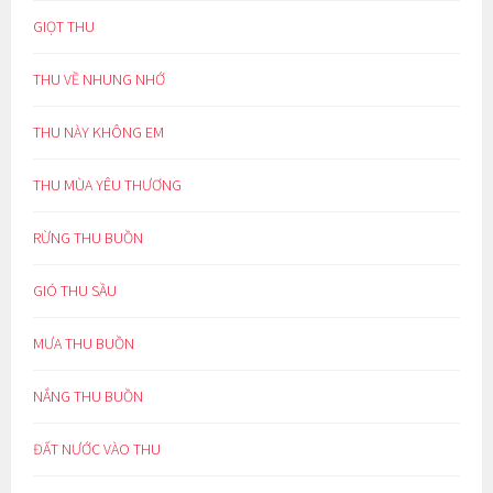
GIỌT THU
THU VỀ NHUNG NHỚ
THU NÀY KHÔNG EM
THU MÙA YÊU THƯƠNG
RỪNG THU BUỒN
GIÓ THU SẦU
MƯA THU BUỒN
NẮNG THU BUỒN
ĐẤT NƯỚC VÀO THU