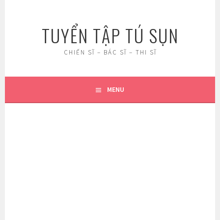
Skip
to
TUYỂN TẬP TÚ SỤN
content
CHIẾN SĨ – BÁC SĨ – THI SĨ
MENU