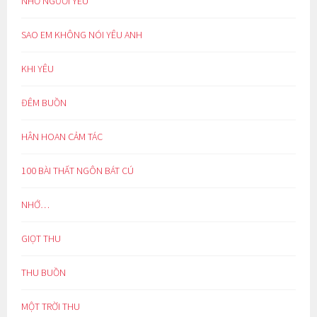
NHỚ NGƯỜI YÊU
SAO EM KHÔNG NÓI YÊU ANH
KHI YÊU
ĐÊM BUỒN
HÂN HOAN CẢM TÁC
100 BÀI THẤT NGÔN BÁT CÚ
NHỚ…
GIỌT THU
THU BUỒN
MỘT TRỜI THU