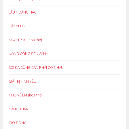
LẦU HOÀNG HẠC
HÃY YÊU VÌ
NGÕ TRÚC (hoạ thơ)
UỔNG CÔNG ĐÈN SÁNH
SỎI ĐÁ CŨNG CẦN PHẢI CÓ NHAU
GIÁ TRỊ TÌNH YÊU
NHỚ VỀ EM (hoạ thơ)
NẮNG XUÂN
GIÓ ĐÔNG