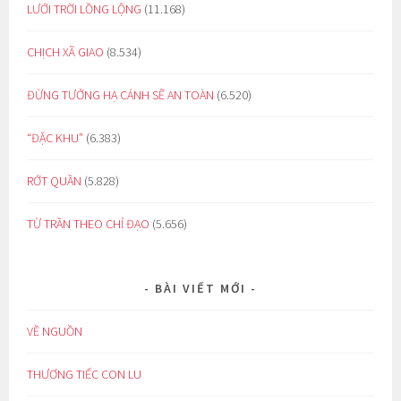
LƯỚI TRỜI LỒNG LỘNG
(11.168)
CHỊCH XÃ GIAO
(8.534)
ĐỪNG TƯỞNG HẠ CÁNH SẼ AN TOÀN
(6.520)
“ĐẶC KHU”
(6.383)
RỚT QUẦN
(5.828)
TỪ TRẦN THEO CHỈ ĐẠO
(5.656)
BÀI VIẾT MỚI
VỀ NGUỒN
THƯƠNG TIẾC CON LU