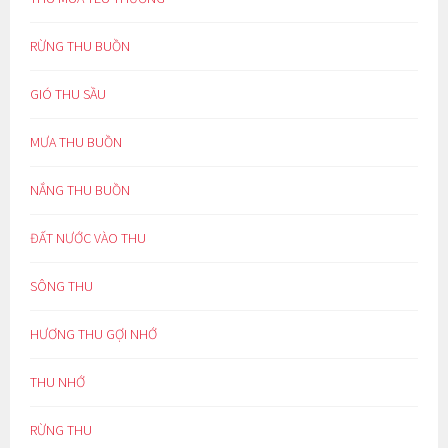
RỪNG THU BUỒN
GIÓ THU SẦU
MƯA THU BUỒN
NẮNG THU BUỒN
ĐẤT NƯỚC VÀO THU
SÔNG THU
HƯƠNG THU GỢI NHỚ
THU NHỚ
RỪNG THU