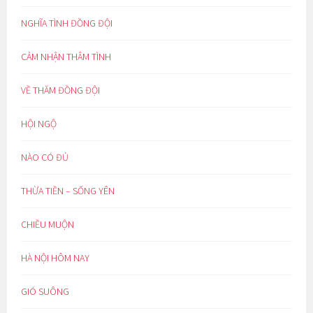
NGHĨA TÌNH ĐỒNG ĐỘI
CẢM NHẬN THÂM TÌNH
VỀ THĂM ĐỒNG ĐỘI
HỘI NGỘ
NÀO CÓ ĐỦ
THỪA TIỀN – SỐNG YÊN
CHIỀU MUỘN
HÀ NỘI HÔM NAY
GIÓ SUÔNG