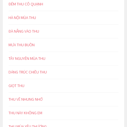
ĐÊM THU CÔ QUẠNH
HÀ NỘI MÙA THU
ĐÀ NẴNG VÀO THU
MƯA THU BUỒN
TÂY NGUYÊN MÙA THU
DÁNG TRÚC CHIỀU THU
GIỌT THU
THU VỀ NHUNG NHỚ
THU NÀY KHÔNG EM
THU MÙA YÊU THƯƠNG