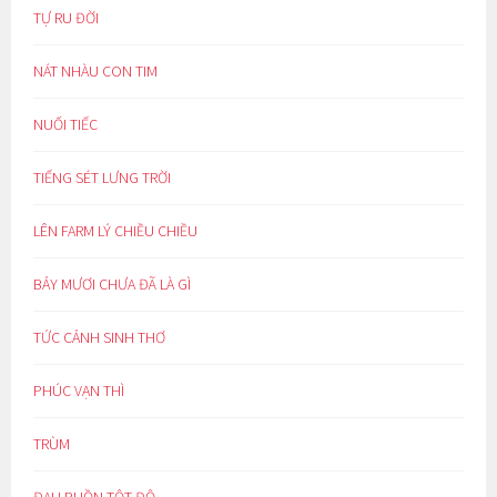
TỰ RU ĐỜI
NÁT NHÀU CON TIM
NUỐI TIẾC
TIẾNG SÉT LƯNG TRỜI
LÊN FARM LÝ CHIỀU CHIỀU
BẢY MƯƠI CHƯA ĐÃ LÀ GÌ
TỨC CẢNH SINH THƠ
PHÚC VẠN THÌ
TRÙM
ĐAU BUỒN TỘT ĐỘ