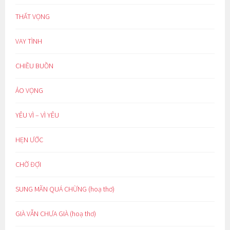
THẤT VỌNG
VAY TÌNH
CHIỀU BUỒN
ẢO VỌNG
YÊU VÌ – VÌ YÊU
HẸN ƯỚC
CHỜ ĐỢI
SUNG MÃN QUÁ CHỪNG (hoạ thơ)
GIÀ VẪN CHƯA GIÀ (hoạ thơ)