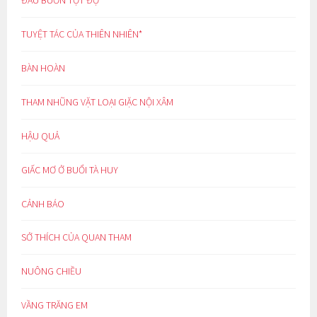
TUYỆT TÁC CỦA THIÊN NHIÊN*
BÀN HOÀN
THAM NHŨNG VẶT LOẠI GIẶC NỘI XÂM
HẬU QUẢ
GIẤC MƠ Ở BUỔI TÀ HUY
CẢNH BÁO
SỞ THÍCH CỦA QUAN THAM
NUÔNG CHIỀU
VẦNG TRĂNG EM