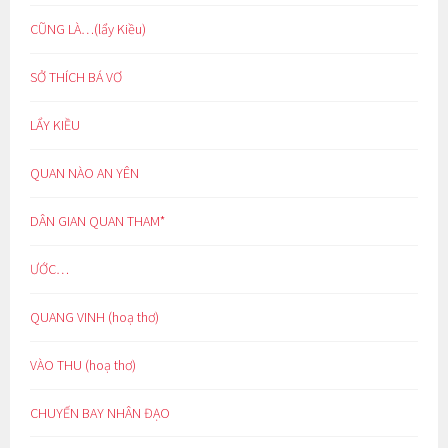
CŨNG LÀ…(lẩy Kiều)
SỞ THÍCH BÁ VƠ
LẨY KIỀU
QUAN NÀO AN YÊN
DÂN GIAN QUAN THAM*
ƯỚC…
QUANG VINH (hoạ thơ)
VÀO THU (hoạ thơ)
CHUYẾN BAY NHÂN ĐẠO