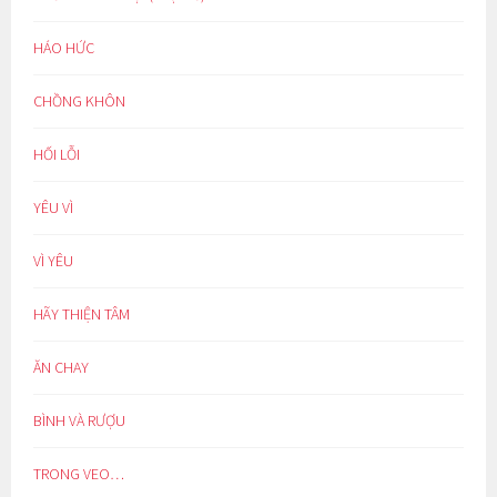
HÁO HỨC
CHỒNG KHÔN
HỐI LỖI
YÊU VÌ
VÌ YÊU
HÃY THIỆN TÂM
ĂN CHAY
BÌNH VÀ RƯỢU
TRONG VEO…