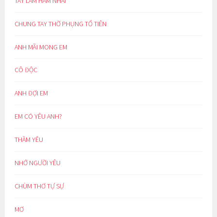
TAY LÀM HÀM NHAI
CHUNG TAY THỜ PHỤNG TỔ TIÊN
ANH MÃI MONG EM
CÔ ĐỘC
ANH ĐỢI EM
EM CÓ YÊU ANH?
THẦM YÊU
NHỚ NGƯỜI YÊU
CHÙM THƠ TỰ SỰ
MƠ