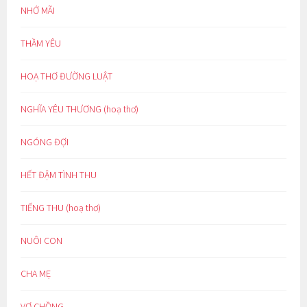
NHỚ MÃI
THẦM YÊU
HOẠ THƠ ĐƯỜNG LUẬT
NGHĨA YÊU THƯƠNG (hoạ thơ)
NGÓNG ĐỢI
HẾT ĐẬM TÌNH THU
TIẾNG THU (hoạ thơ)
NUÔI CON
CHA MẸ
VỢ CHỒNG