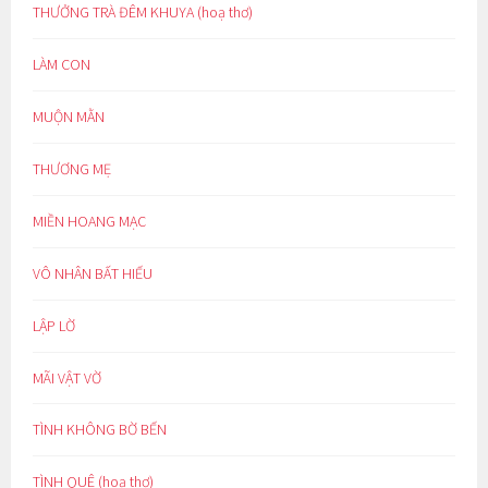
THƯỞNG TRÀ ĐÊM KHUYA (hoạ thơ)
LÀM CON
MUỘN MẰN
THƯƠNG MẸ
MIỀN HOANG MẠC
VÔ NHÂN BẤT HIẾU
LẬP LỜ
MÃI VẬT VỜ
TÌNH KHÔNG BỜ BẾN
TÌNH QUÊ (hoạ thơ)