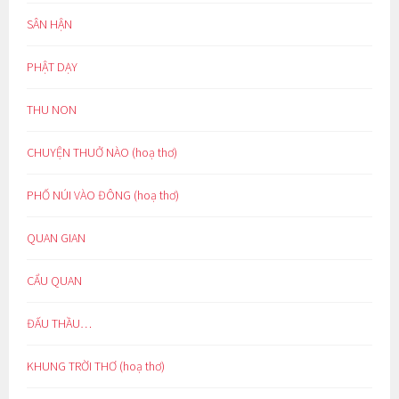
SÂN HẬN
PHẬT DẠY
THU NON
CHUYỆN THUỞ NÀO (hoạ thơ)
PHỐ NÚI VÀO ĐÔNG (hoạ thơ)
QUAN GIAN
CẨU QUAN
ĐẤU THẦU…
KHUNG TRỜI THƠ (hoạ thơ)