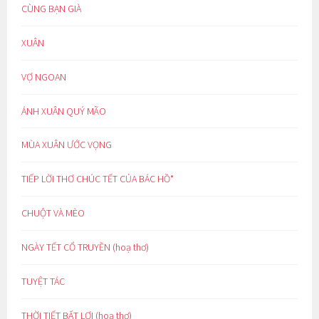
CÙNG BẠN GIÀ
XUÂN
VỢ NGOAN
ÁNH XUÂN QUÝ MÃO
MÙA XUÂN ƯỚC VỌNG
TIẾP LỜI THƠ CHÚC TẾT CỦA BÁC HỒ*
CHUỘT VÀ MÈO
NGÀY TẾT CỔ TRUYỀN (hoạ thơ)
TUYỆT TÁC
THỜI TIẾT BẤT LỢI (hoạ thơ)