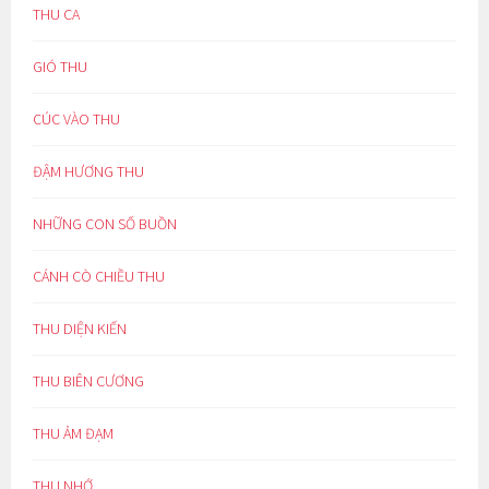
THU CA
GIÓ THU
CÚC VÀO THU
ĐẬM HƯƠNG THU
NHỮNG CON SỐ BUỒN
CÁNH CÒ CHIỀU THU
THU DIỆN KIẾN
THU BIÊN CƯƠNG
THU ẢM ĐẠM
THU NHỚ