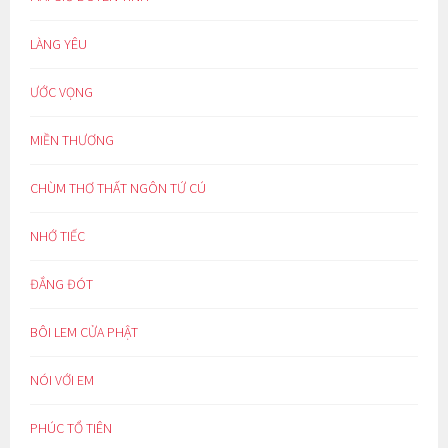
LÀNG YÊU
ƯỚC VỌNG
MIỀN THƯƠNG
CHÙM THƠ THẤT NGÔN TỨ CÚ
NHỚ TIẾC
ĐẮNG ĐÓT
BÔI LEM CỬA PHẬT
NÓI VỚI EM
PHÚC TỔ TIÊN