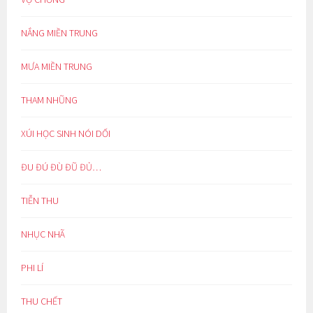
NẮNG MIỀN TRUNG
MƯA MIỀN TRUNG
THAM NHŨNG
XÚI HỌC SINH NÓI DỐI
ĐU ĐÚ ĐÙ ĐŨ ĐỦ…
TIỄN THU
NHỤC NHÃ
PHI LÍ
THU CHẾT