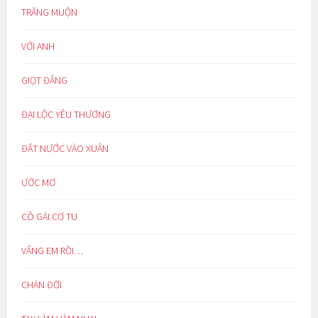
TRĂNG MUỘN
VỚI ANH
GIỌT ĐẮNG
ĐẠI LỘC YÊU THƯƠNG
ĐẤT NƯỚC VÀO XUÂN
ƯỚC MƠ
CÔ GÁI CƠ TU
VẮNG EM RỒI…
CHÁN ĐỜI