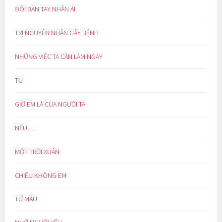
ĐÔI BÀN TAY NHÂN ÁI
TRỊ NGUYÊN NHÂN GÂY BỆNH
NHỮNG VIỆC TA CẦN LÀM NGAY
TU
GIỜ EM LÀ CỦA NGƯỜI TA
NẾU…
MỘT TRỜI XUÂN
CHIỀU KHÔNG EM
TỪ MẪU