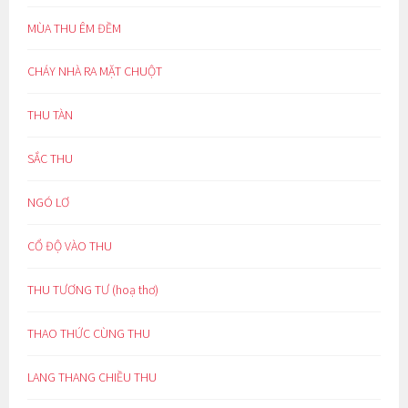
MÙA THU ÊM ĐỀM
CHÁY NHÀ RA MẶT CHUỘT
THU TÀN
SẮC THU
NGÓ LƠ
CỔ ĐỘ VÀO THU
THU TƯƠNG TƯ (hoạ thơ)
THAO THỨC CÙNG THU
LANG THANG CHIỀU THU