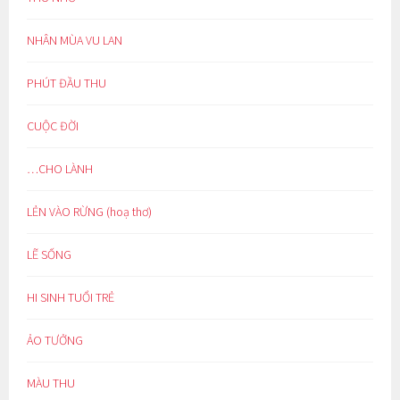
NHÂN MÙA VU LAN
PHÚT ĐẦU THU
CUỘC ĐỜI
…CHO LÀNH
LẺN VÀO RỪNG (hoạ thơ)
LẼ SỐNG
HI SINH TUỔI TRẺ
ẢO TƯỞNG
MÀU THU