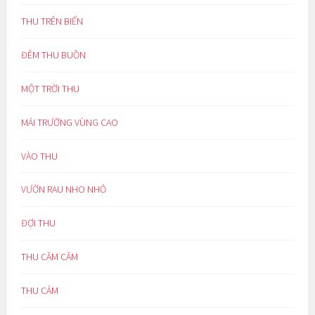
THU TRÊN BIỂN
ĐÊM THU BUỒN
MỘT TRỜI THU
MÁI TRƯỜNG VÙNG CAO
VÀO THU
VƯỜN RAU NHO NHỎ
ĐỢI THU
THU CĂM CĂM
THU CẢM