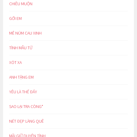
CHIỀU MUỘN
GỞI EM
MÊ NÚM CAU XINH
TÌNH MẪU TỬ
XÓT XA
ANH TẶNG EM
YÊU LÀ THẾ ĐẤY
SAO LẠI TRA CÒNG*
NÉT ĐẸP LÀNG QUÊ
MÃI GIỮ DUYÊN TÌNH