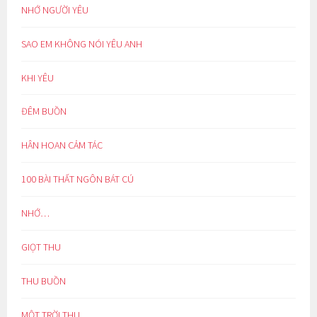
NHỚ NGƯỜI YÊU
SAO EM KHÔNG NÓI YÊU ANH
KHI YÊU
ĐÊM BUỒN
HÂN HOAN CẢM TÁC
100 BÀI THẤT NGÔN BÁT CÚ
NHỚ…
GIỌT THU
THU BUỒN
MỘT TRỜI THU