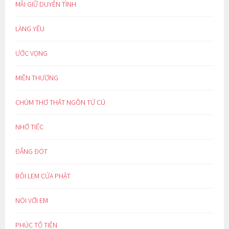
MÃI GIỮ DUYÊN TÌNH
LÀNG YÊU
ƯỚC VỌNG
MIỀN THƯƠNG
CHÙM THƠ THẤT NGÔN TỨ CÚ
NHỚ TIẾC
ĐẮNG ĐÓT
BÔI LEM CỬA PHẬT
NÓI VỚI EM
PHÚC TỔ TIÊN