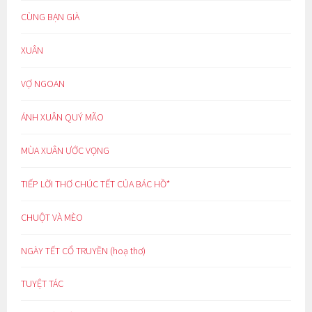
CÙNG BẠN GIÀ
XUÂN
VỢ NGOAN
ÁNH XUÂN QUÝ MÃO
MÙA XUÂN ƯỚC VỌNG
TIẾP LỜI THƠ CHÚC TẾT CỦA BÁC HỒ*
CHUỘT VÀ MÈO
NGÀY TẾT CỔ TRUYỀN (hoạ thơ)
TUYỆT TÁC