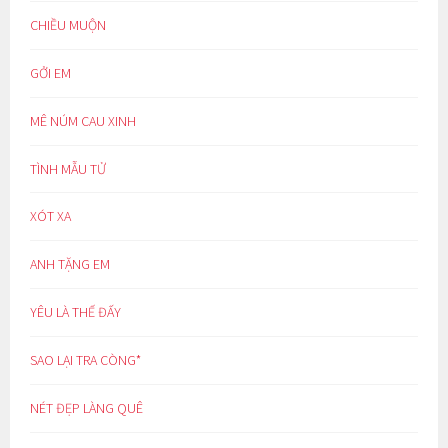
CHIỀU MUỘN
GỞI EM
MÊ NÚM CAU XINH
TÌNH MẪU TỬ
XÓT XA
ANH TẶNG EM
YÊU LÀ THẾ ĐẤY
SAO LẠI TRA CÒNG*
NÉT ĐẸP LÀNG QUÊ