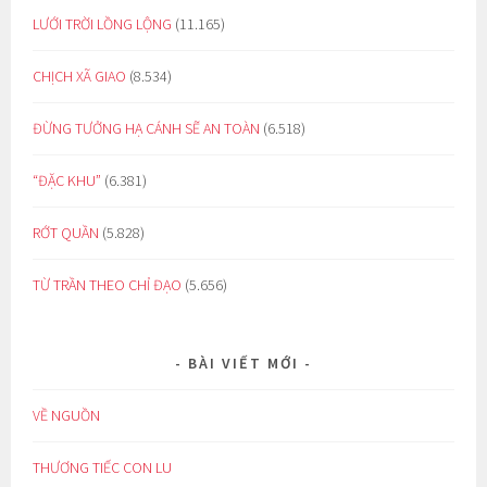
LƯỚI TRỜI LỒNG LỘNG
(11.165)
CHỊCH XÃ GIAO
(8.534)
ĐỪNG TƯỞNG HẠ CÁNH SẼ AN TOÀN
(6.518)
“ĐẶC KHU”
(6.381)
RỚT QUẦN
(5.828)
TỪ TRẦN THEO CHỈ ĐẠO
(5.656)
BÀI VIẾT MỚI
VỀ NGUỒN
THƯƠNG TIẾC CON LU