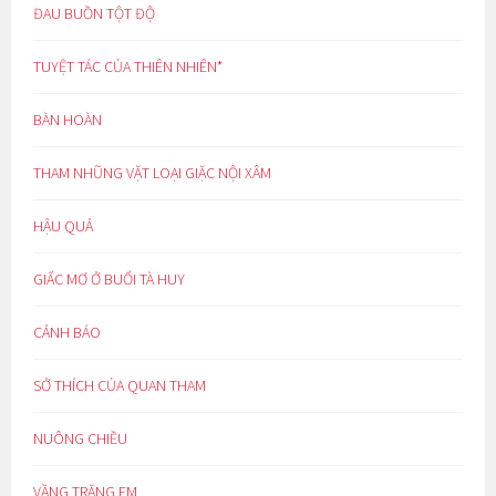
ĐAU BUỒN TỘT ĐỘ
TUYỆT TÁC CỦA THIÊN NHIÊN*
BÀN HOÀN
THAM NHŨNG VẶT LOẠI GIẶC NỘI XÂM
HẬU QUẢ
GIẤC MƠ Ở BUỔI TÀ HUY
CẢNH BÁO
SỞ THÍCH CỦA QUAN THAM
NUÔNG CHIỀU
VẦNG TRĂNG EM