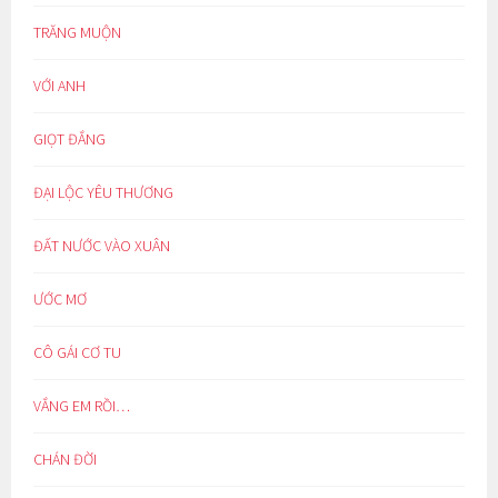
TRĂNG MUỘN
VỚI ANH
GIỌT ĐẮNG
ĐẠI LỘC YÊU THƯƠNG
ĐẤT NƯỚC VÀO XUÂN
ƯỚC MƠ
CÔ GÁI CƠ TU
VẮNG EM RỒI…
CHÁN ĐỜI