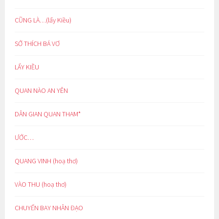
CŨNG LÀ…(lẩy Kiều)
SỞ THÍCH BÁ VƠ
LẨY KIỀU
QUAN NÀO AN YÊN
DÂN GIAN QUAN THAM*
ƯỚC…
QUANG VINH (hoạ thơ)
VÀO THU (hoạ thơ)
CHUYẾN BAY NHÂN ĐẠO