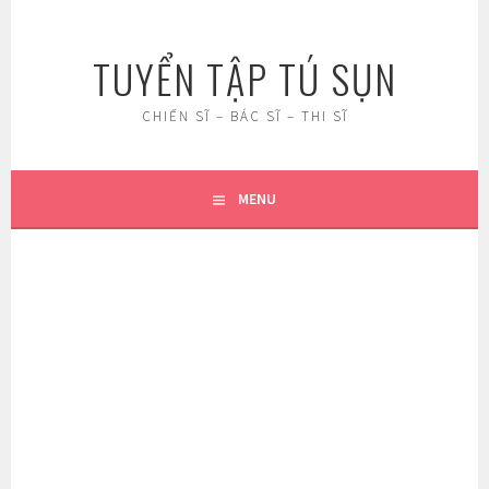
Skip
to
TUYỂN TẬP TÚ SỤN
content
CHIẾN SĨ – BÁC SĨ – THI SĨ
MENU