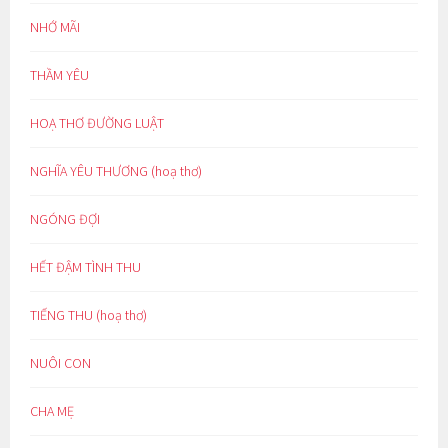
NHỚ MÃI
THẦM YÊU
HOẠ THƠ ĐƯỜNG LUẬT
NGHĨA YÊU THƯƠNG (hoạ thơ)
NGÓNG ĐỢI
HẾT ĐẬM TÌNH THU
TIẾNG THU (hoạ thơ)
NUÔI CON
CHA MẸ