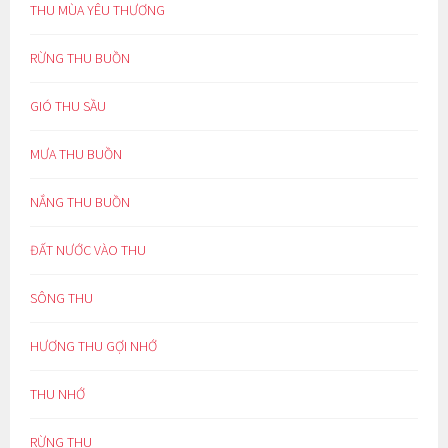
THU MÙA YÊU THƯƠNG
RỪNG THU BUỒN
GIÓ THU SẦU
MƯA THU BUỒN
NẮNG THU BUỒN
ĐẤT NƯỚC VÀO THU
SÔNG THU
HƯƠNG THU GỢI NHỚ
THU NHỚ
RỪNG THU