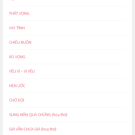
THẤT VỌNG
VAY TÌNH
CHIỀU BUỒN
ẢO VỌNG
YÊU VÌ – VÌ YÊU
HẸN ƯỚC
CHỜ ĐỢI
SUNG MÃN QUÁ CHỪNG (hoạ thơ)
GIÀ VẪN CHƯA GIÀ (hoạ thơ)