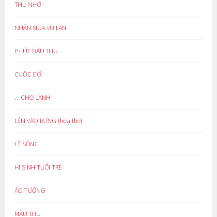
THU NHỚ
NHÂN MÙA VU LAN
PHÚT ĐẦU THU
CUỘC ĐỜI
…CHO LÀNH
LẺN VÀO RỪNG (hoạ thơ)
LẼ SỐNG
HI SINH TUỔI TRẺ
ẢO TƯỞNG
MÀU THU