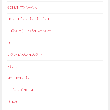
ĐÔI BÀN TAY NHÂN ÁI
TRỊ NGUYÊN NHÂN GÂY BỆNH
NHỮNG VIỆC TA CẦN LÀM NGAY
TU
GIỜ EM LÀ CỦA NGƯỜI TA
NẾU…
MỘT TRỜI XUÂN
CHIỀU KHÔNG EM
TỪ MẪU