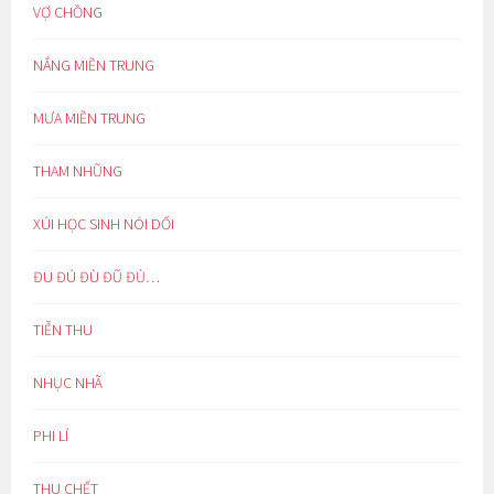
VỢ CHỒNG
NẮNG MIỀN TRUNG
MƯA MIỀN TRUNG
THAM NHŨNG
XÚI HỌC SINH NÓI DỐI
ĐU ĐÚ ĐÙ ĐŨ ĐỦ…
TIỄN THU
NHỤC NHÃ
PHI LÍ
THU CHẾT