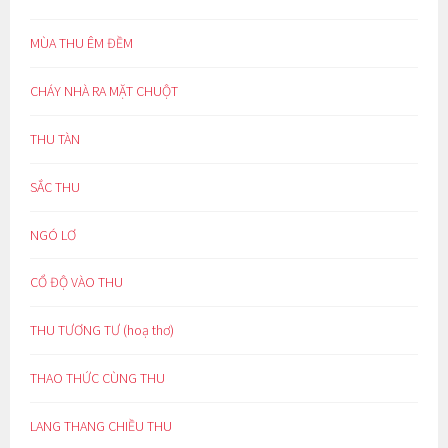
MÙA THU ÊM ĐỀM
CHÁY NHÀ RA MẶT CHUỘT
THU TÀN
SẮC THU
NGÓ LƠ
CỔ ĐỘ VÀO THU
THU TƯƠNG TƯ (hoạ thơ)
THAO THỨC CÙNG THU
LANG THANG CHIỀU THU