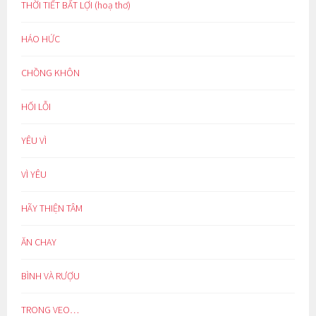
THỜI TIẾT BẤT LỢI (hoạ thơ)
HÁO HỨC
CHỒNG KHÔN
HỐI LỖI
YÊU VÌ
VÌ YÊU
HÃY THIỆN TÂM
ĂN CHAY
BÌNH VÀ RƯỢU
TRONG VEO…