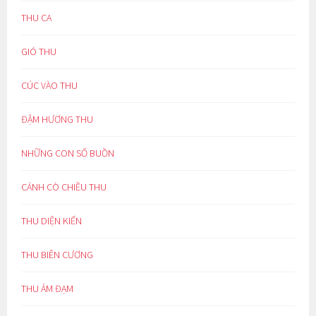
THU CA
GIÓ THU
CÚC VÀO THU
ĐẬM HƯƠNG THU
NHỮNG CON SỐ BUỒN
CÁNH CÒ CHIỀU THU
THU DIỆN KIẾN
THU BIÊN CƯƠNG
THU ẢM ĐẠM