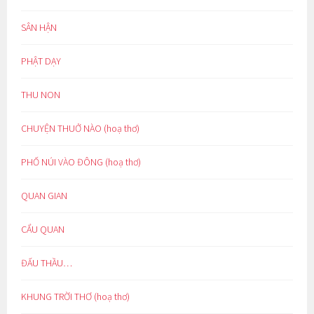
SÂN HẬN
PHẬT DẠY
THU NON
CHUYỆN THUỞ NÀO (hoạ thơ)
PHỐ NÚI VÀO ĐÔNG (hoạ thơ)
QUAN GIAN
CẨU QUAN
ĐẤU THẦU…
KHUNG TRỜI THƠ (hoạ thơ)