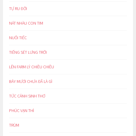
TỰ RU ĐỜI
NÁT NHÀU CON TIM
NUỐI TIẾC
TIẾNG SÉT LƯNG TRỜI
LÊN FARM LÝ CHIỀU CHIỀU
BẢY MƯƠI CHƯA ĐÃ LÀ GÌ
TỨC CẢNH SINH THƠ
PHÚC VẠN THÌ
TRÙM