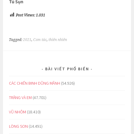
Tú Sụn
Post Views:
1.031
Tagged:
2021
,
Cảm tác
,
thiên nhiên
BÀI VIẾT PHỔ BIẾN
CÁC CHIẾN BINH DŨNG MÃNH
(54.926)
TRĂNG VÀ EM
(47.701)
VŨ NHÔM
(18.410)
LÒNG SON
(14.491)