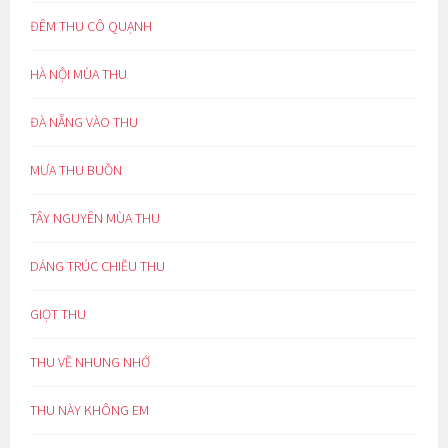
ĐÊM THU CÔ QUẠNH
HÀ NỘI MÙA THU
ĐÀ NẴNG VÀO THU
MƯA THU BUỒN
TÂY NGUYÊN MÙA THU
DÁNG TRÚC CHIỀU THU
GIỌT THU
THU VỀ NHUNG NHỚ
THU NÀY KHÔNG EM