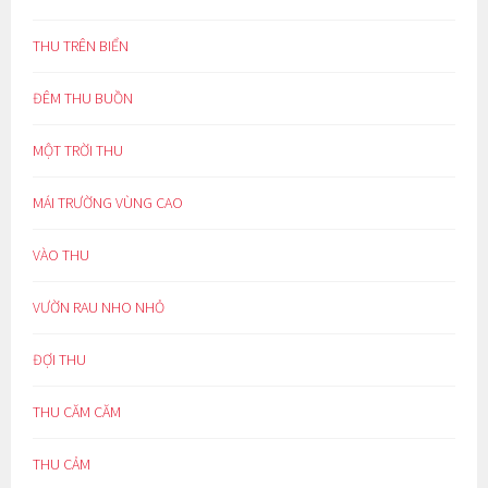
THU TRÊN BIỂN
ĐÊM THU BUỒN
MỘT TRỜI THU
MÁI TRƯỜNG VÙNG CAO
VÀO THU
VƯỜN RAU NHO NHỎ
ĐỢI THU
THU CĂM CĂM
THU CẢM