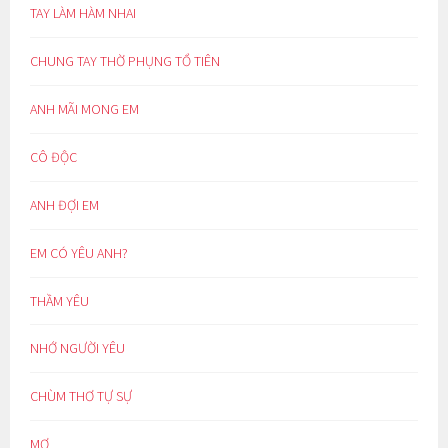
TAY LÀM HÀM NHAI
CHUNG TAY THỜ PHỤNG TỔ TIÊN
ANH MÃI MONG EM
CÔ ĐỘC
ANH ĐỢI EM
EM CÓ YÊU ANH?
THẦM YÊU
NHỚ NGƯỜI YÊU
CHÙM THƠ TỰ SỰ
MƠ