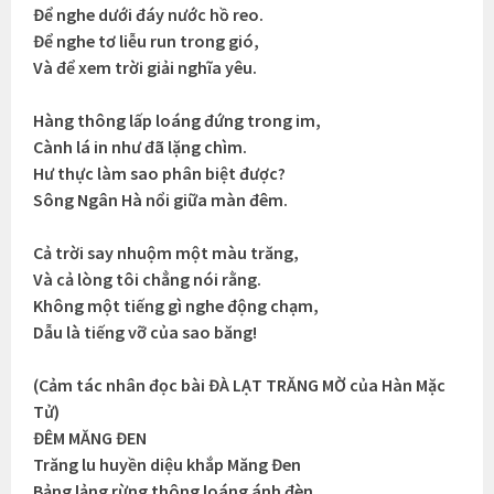
Để nghe dưới đáy nước hồ reo.
Để nghe tơ liễu run trong gió,
Và để xem trời giải nghĩa yêu.
Hàng thông lấp loáng đứng trong im,
Cành lá in như đã lặng chìm.
Hư thực làm sao phân biệt được?
Sông Ngân Hà nổi giữa màn đêm.
Cả trời say nhuộm một màu trăng,
Và cả lòng tôi chẳng nói rằng.
Không một tiếng gì nghe động chạm,
Dẫu là tiếng vỡ của sao băng!
(Cảm tác nhân đọc bài ĐÀ LẠT TRĂNG MỜ của Hàn Mặc
Tử)
ĐÊM MĂNG ĐEN
Trăng lu huyền diệu khắp Măng Đen
Bảng lảng rừng thông loáng ánh đèn