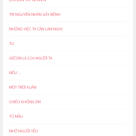
TRỊ NGUYÊN NHÂN GÂY BỆNH
NHỮNG VIỆC TA CẦN LÀM NGAY
TU
GIỜ EM LÀ CỦA NGƯỜI TA
NẾU…
MỘT TRỜI XUÂN
CHIỀU KHÔNG EM
TỪ MẪU
NHỚ NGƯỜI YÊU