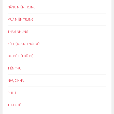
NẮNG MIỀN TRUNG
MƯA MIỀN TRUNG
THAM NHŨNG
XÚI HỌC SINH NÓI DỐI
ĐU ĐÚ ĐÙ ĐŨ ĐỦ…
TIỄN THU
NHỤC NHÃ
PHI LÍ
THU CHẾT