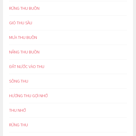
RỪNG THU BUỒN
GIÓ THU SẦU
MƯA THU BUỒN
NẮNG THU BUỒN
ĐẤT NƯỚC VÀO THU
SÔNG THU
HƯƠNG THU GỢI NHỚ
THU NHỚ
RỪNG THU