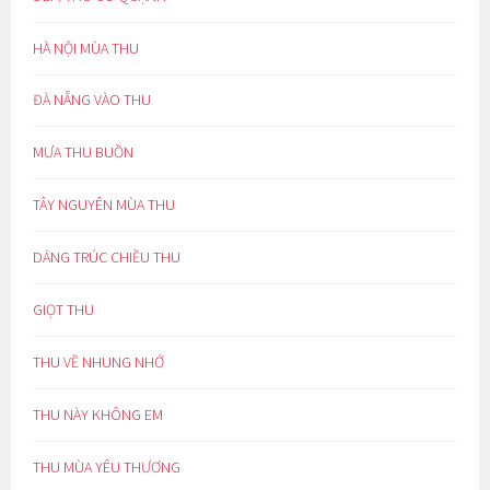
HÀ NỘI MÙA THU
ĐÀ NẴNG VÀO THU
MƯA THU BUỒN
TÂY NGUYÊN MÙA THU
DÁNG TRÚC CHIỀU THU
GIỌT THU
THU VỀ NHUNG NHỚ
THU NÀY KHÔNG EM
THU MÙA YÊU THƯƠNG