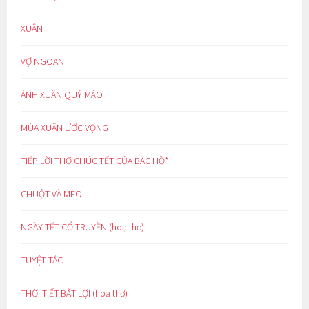
XUÂN
VỢ NGOAN
ÁNH XUÂN QUÝ MÃO
MÙA XUÂN ƯỚC VỌNG
TIẾP LỜI THƠ CHÚC TẾT CỦA BÁC HỒ*
CHUỘT VÀ MÈO
NGÀY TẾT CỔ TRUYỀN (hoạ thơ)
TUYỆT TÁC
THỜI TIẾT BẤT LỢI (hoạ thơ)