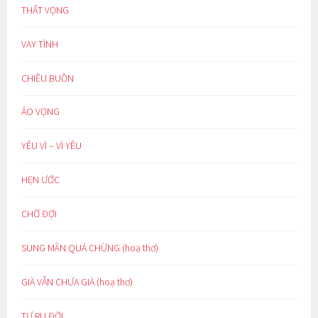
THẤT VỌNG
VAY TÌNH
CHIỀU BUỒN
ẢO VỌNG
YÊU VÌ – VÌ YÊU
HẸN ƯỚC
CHỜ ĐỢI
SUNG MÃN QUÁ CHỪNG (hoạ thơ)
GIÀ VẪN CHƯA GIÀ (hoạ thơ)
TỰ RU ĐỜI