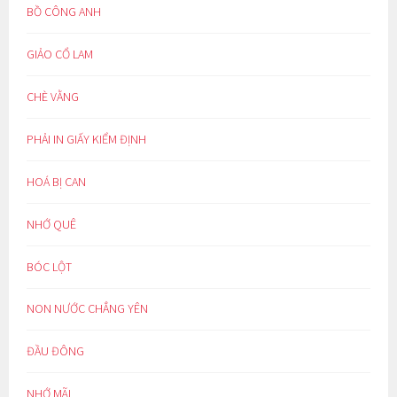
BỒ CÔNG ANH
GIẢO CỔ LAM
CHÈ VẰNG
PHẢI IN GIẤY KIỂM ĐỊNH
HOÁ BỊ CAN
NHỚ QUÊ
BÓC LỘT
NON NƯỚC CHẲNG YÊN
ĐẦU ĐÔNG
NHỚ MÃI