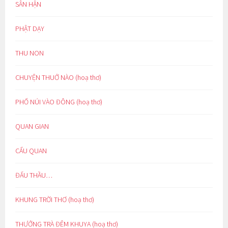
SÂN HẬN
PHẬT DẠY
THU NON
CHUYỆN THUỞ NÀO (hoạ thơ)
PHỐ NÚI VÀO ĐÔNG (hoạ thơ)
QUAN GIAN
CẨU QUAN
ĐẤU THẦU…
KHUNG TRỜI THƠ (hoạ thơ)
THƯỞNG TRÀ ĐÊM KHUYA (hoạ thơ)