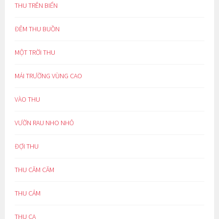
THU TRÊN BIỂN
ĐÊM THU BUỒN
MỘT TRỜI THU
MÁI TRƯỜNG VÙNG CAO
VÀO THU
VƯỜN RAU NHO NHỎ
ĐỢI THU
THU CĂM CĂM
THU CẢM
THU CA