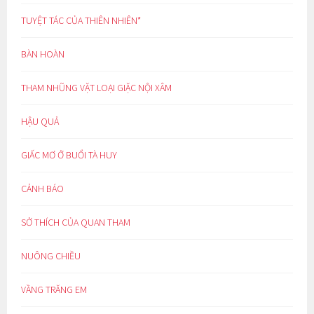
TUYỆT TÁC CỦA THIÊN NHIÊN*
BÀN HOÀN
THAM NHŨNG VẶT LOẠI GIẶC NỘI XÂM
HẬU QUẢ
GIẤC MƠ Ở BUỔI TÀ HUY
CẢNH BÁO
SỞ THÍCH CỦA QUAN THAM
NUÔNG CHIỀU
VẦNG TRĂNG EM