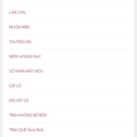
LÀM CON
MUỘN MẰN
THƯƠNG MẸ
MIỀN HOANG MẠC
VÔ NHÂN BẤT HIẾU
LẬP LỜ
MÃI VẬT VỜ
TÌNH KHÔNG BỜ BẾN
TÌNH QUÊ (hoạ thơ)