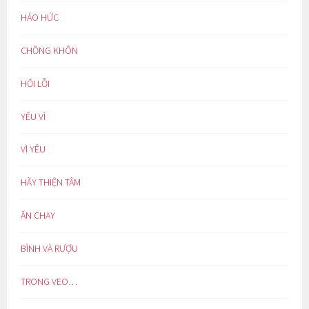
HÁO HỨC
CHỒNG KHÔN
HỐI LỖI
YÊU VÌ
VÌ YÊU
HÃY THIỆN TÂM
ĂN CHAY
BÌNH VÀ RƯỢU
TRONG VEO…