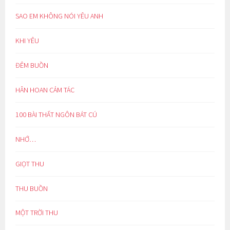
SAO EM KHÔNG NÓI YÊU ANH
KHI YÊU
ĐÊM BUỒN
HÂN HOAN CẢM TÁC
100 BÀI THẤT NGÔN BÁT CÚ
NHỚ…
GIỌT THU
THU BUỒN
MỘT TRỜI THU