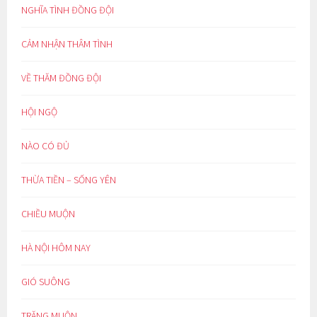
NGHĨA TÌNH ĐỒNG ĐỘI
CẢM NHẬN THÂM TÌNH
VỀ THĂM ĐỒNG ĐỘI
HỘI NGỘ
NÀO CÓ ĐỦ
THỪA TIỀN – SỐNG YÊN
CHIỀU MUỘN
HÀ NỘI HÔM NAY
GIÓ SUÔNG
TRĂNG MUỘN