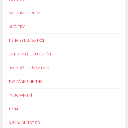
NÁT NHÀU CON TIM
NUỐI TIẾC
TIẾNG SÉT LƯNG TRỜI
LÊN FARM LÝ CHIỀU CHIỀU
BẢY MƯƠI CHƯA ĐÃ LÀ GÌ
TỨC CẢNH SINH THƠ
PHÚC VẠN THÌ
TRÙM
ĐAU BUỒN TỘT ĐỘ