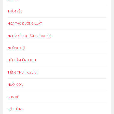
THẦM YÊU
HOẠ THƠ ĐƯỜNG LUẬT
NGHĨA YÊU THƯƠNG (hoạ thơ)
NGÓNG ĐỢI
HẾT ĐẬM TÌNH THU
TIẾNG THU (hoạ thơ)
NUÔI CON
CHA MẸ
VỢ CHỒNG