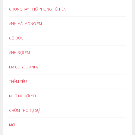
CHUNG TAY THỜ PHỤNG TỔ TIÊN
ANH MÃI MONG EM
CÔ ĐỘC
ANH ĐỢI EM
EM CÓ YÊU ANH?
THẦM YÊU
NHỚ NGƯỜI YÊU
CHÙM THƠ TỰ SỰ
MƠ