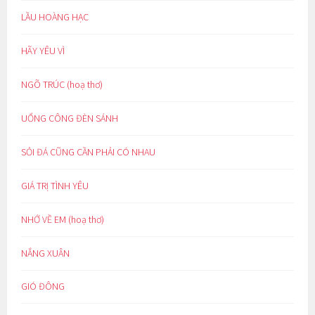
LẦU HOÀNG HẠC
HÃY YÊU VÌ
NGÕ TRÚC (hoạ thơ)
UỔNG CÔNG ĐÈN SÁNH
SỎI ĐÁ CŨNG CẦN PHẢI CÓ NHAU
GIÁ TRỊ TÌNH YÊU
NHỚ VỀ EM (hoạ thơ)
NẮNG XUÂN
GIÓ ĐÔNG