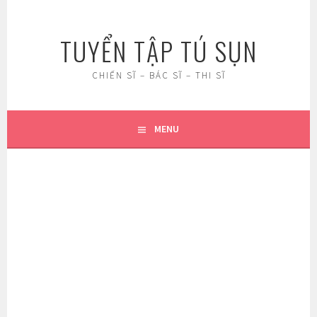
Skip
to
TUYỂN TẬP TÚ SỤN
content
CHIẾN SĨ – BÁC SĨ – THI SĨ
MENU