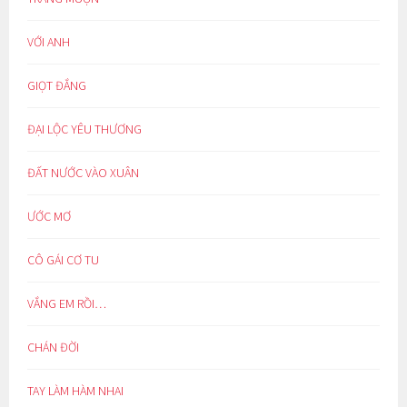
VỚI ANH
GIỌT ĐẮNG
ĐẠI LỘC YÊU THƯƠNG
ĐẤT NƯỚC VÀO XUÂN
ƯỚC MƠ
CÔ GÁI CƠ TU
VẮNG EM RỒI…
CHÁN ĐỜI
TAY LÀM HÀM NHAI