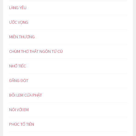
LÀNG YÊU
ƯỚC VỌNG
MIỀN THƯƠNG
CHÙM THƠ THẤT NGÔN TỨ CÚ
NHỚ TIẾC
ĐẮNG ĐÓT
BÔI LEM CỬA PHẬT
NÓI VỚI EM
PHÚC TỔ TIÊN