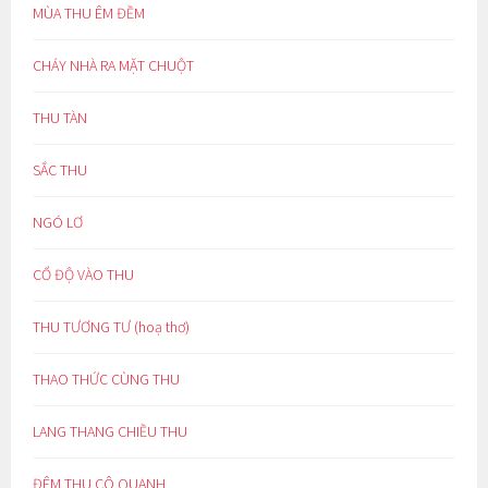
MÙA THU ÊM ĐỀM
CHÁY NHÀ RA MẶT CHUỘT
THU TÀN
SẮC THU
NGÓ LƠ
CỔ ĐỘ VÀO THU
THU TƯƠNG TƯ (hoạ thơ)
THAO THỨC CÙNG THU
LANG THANG CHIỀU THU
ĐÊM THU CÔ QUẠNH