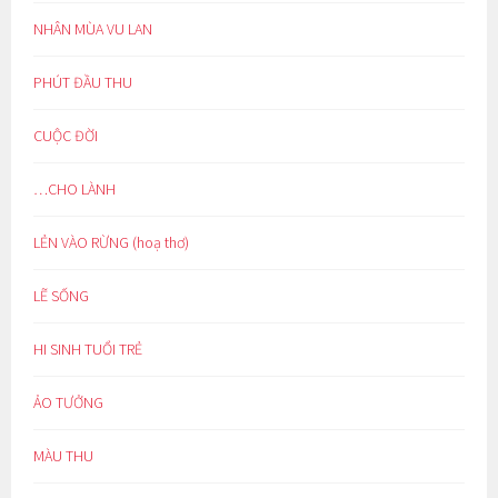
NHÂN MÙA VU LAN
PHÚT ĐẦU THU
CUỘC ĐỜI
…CHO LÀNH
LẺN VÀO RỪNG (hoạ thơ)
LẼ SỐNG
HI SINH TUỔI TRẺ
ẢO TƯỞNG
MÀU THU