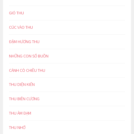
GIÓ THU
CÚC VÀO THU
ĐẬM HƯƠNG THU
NHỮNG CON SỐ BUỒN
CÁNH CÒ CHIỀU THU
THU DIỆN KIẾN
THU BIÊN CƯƠNG
THU ẢM ĐẠM
THU NHỚ