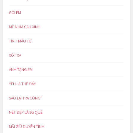
GỞI EM
MÊ NÚM CAU XINH
TÌNH MẪU TỬ
XÓT XA
ANH TẶNG EM
YÊU LÀ THẾ ĐẤY
SAO LẠI TRA CÒNG*
NÉT ĐẸP LÀNG QUÊ
MÃI GIỮ DUYÊN TÌNH