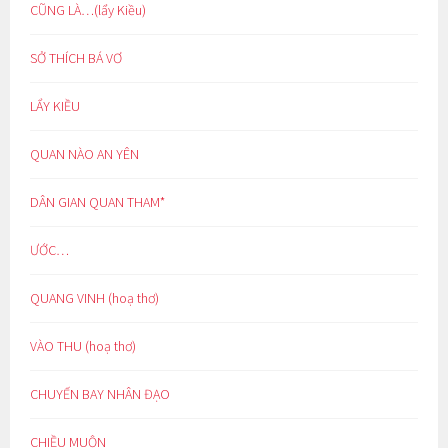
CŨNG LÀ…(lẩy Kiều)
SỞ THÍCH BÁ VƠ
LẨY KIỀU
QUAN NÀO AN YÊN
DÂN GIAN QUAN THAM*
ƯỚC…
QUANG VINH (hoạ thơ)
VÀO THU (hoạ thơ)
CHUYẾN BAY NHÂN ĐẠO
CHIỀU MUỘN