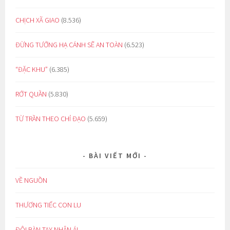
CHỊCH XÃ GIAO
(8.536)
ĐỪNG TƯỞNG HẠ CÁNH SẼ AN TOÀN
(6.523)
“ĐẶC KHU”
(6.385)
RỚT QUẦN
(5.830)
TỪ TRẦN THEO CHỈ ĐẠO
(5.659)
BÀI VIẾT MỚI
VỀ NGUỒN
THƯƠNG TIẾC CON LU
ĐÔI BÀN TAY NHÂN ÁI