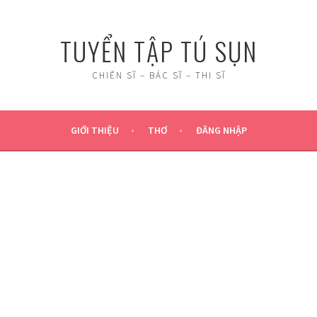
TUYỂN TẬP TÚ SỤN
CHIẾN SĨ – BÁC SĨ – THI SĨ
GIỚI THIỆU
THƠ
ĐĂNG NHẬP