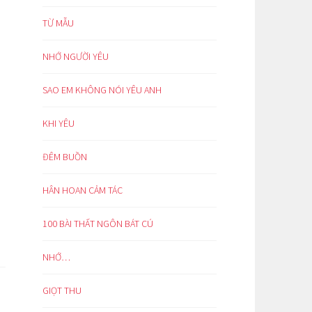
TỪ MẪU
NHỚ NGƯỜI YÊU
SAO EM KHÔNG NÓI YÊU ANH
KHI YÊU
ĐÊM BUỒN
HÂN HOAN CẢM TÁC
100 BÀI THẤT NGÔN BÁT CÚ
NHỚ…
GIỌT THU