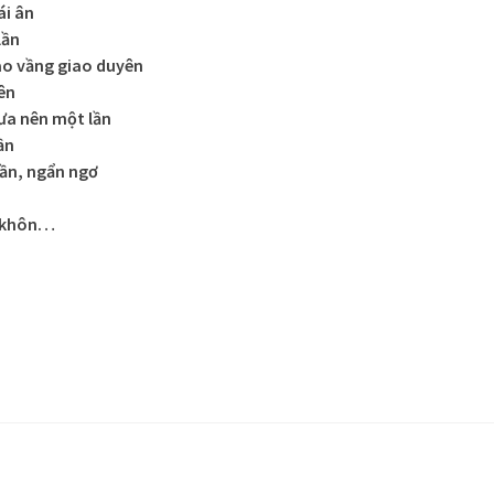
ái ân
lần
ao vầng giao duyên
ên
ưa nên một lần
ần
ần, ngẩn ngơ
ã khôn…