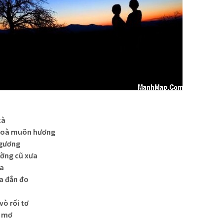
tà
 hoà muôn hương
 gương
ường cũ xưa
ừa
ừa đắn đo
vò rối tơ
h mơ