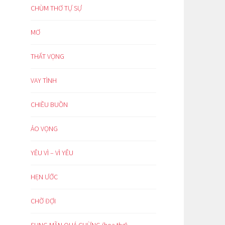
CHÙM THƠ TỰ SỰ
MƠ
THẤT VỌNG
VAY TÌNH
CHIỀU BUỒN
ẢO VỌNG
YÊU VÌ – VÌ YÊU
HẸN ƯỚC
CHỜ ĐỢI
SUNG MÃN QUÁ CHỪNG (hoạ thơ)