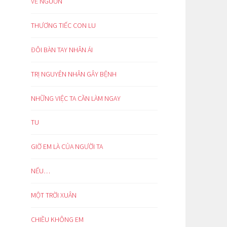
VỀ NGUỒN
THƯƠNG TIẾC CON LU
ĐÔI BÀN TAY NHÂN ÁI
TRỊ NGUYÊN NHÂN GÂY BỆNH
NHỮNG VIỆC TA CẦN LÀM NGAY
TU
GIỜ EM LÀ CỦA NGƯỜI TA
NẾU…
MỘT TRỜI XUÂN
CHIỀU KHÔNG EM