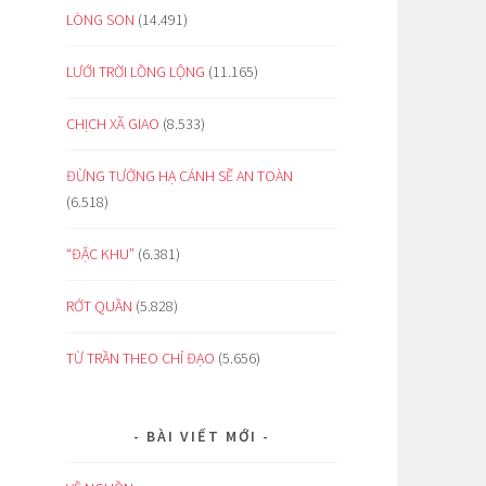
LÒNG SON
(14.491)
LƯỚI TRỜI LỒNG LỘNG
(11.165)
CHỊCH XÃ GIAO
(8.533)
ĐỪNG TƯỞNG HẠ CÁNH SẼ AN TOÀN
(6.518)
“ĐẶC KHU”
(6.381)
RỚT QUẦN
(5.828)
TỪ TRẦN THEO CHỈ ĐẠO
(5.656)
BÀI VIẾT MỚI