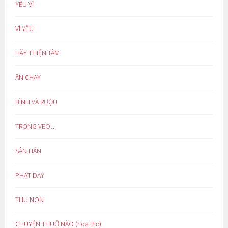
YÊU VÌ
VÌ YÊU
HÃY THIỆN TÂM
ĂN CHAY
BÌNH VÀ RƯỢU
TRONG VEO…
SÂN HẬN
PHẬT DẠY
THU NON
CHUYỆN THUỞ NÀO (hoạ thơ)