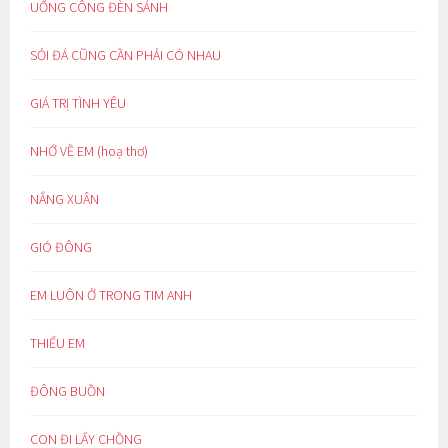
UỔNG CÔNG ĐÈN SÁNH
SỎI ĐÁ CŨNG CẦN PHẢI CÓ NHAU
GIÁ TRỊ TÌNH YÊU
NHỚ VỀ EM (hoạ thơ)
NẮNG XUÂN
GIÓ ĐÔNG
EM LUÔN Ở TRONG TIM ANH
THIẾU EM
ĐÔNG BUỒN
CON ĐI LẤY CHỒNG