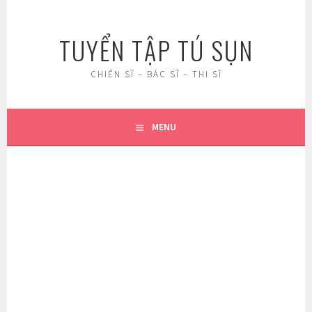
Skip
to
TUYỂN TẬP TÚ SỤN
content
CHIẾN SĨ – BÁC SĨ – THI SĨ
MENU