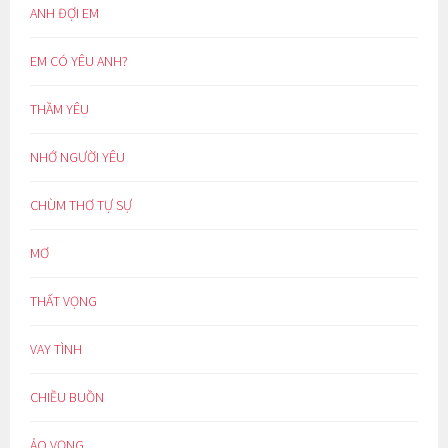
ANH ĐỢI EM
EM CÓ YÊU ANH?
THẦM YÊU
NHỚ NGƯỜI YÊU
CHÙM THƠ TỰ SỰ
MƠ
THẤT VỌNG
VAY TÌNH
CHIỀU BUỒN
ẢO VỌNG