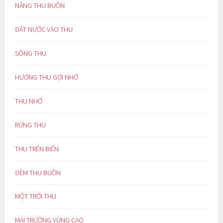
NẮNG THU BUỒN
ĐẤT NƯỚC VÀO THU
SÔNG THU
HƯƠNG THU GỢI NHỚ
THU NHỚ
RỪNG THU
THU TRÊN BIỂN
ĐÊM THU BUỒN
MỘT TRỜI THU
MÁI TRƯỜNG VÙNG CAO