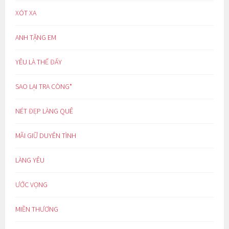
XÓT XA
ANH TẶNG EM
YÊU LÀ THẾ ĐẤY
SAO LẠI TRA CÒNG*
NÉT ĐẸP LÀNG QUÊ
MÃI GIỮ DUYÊN TÌNH
LÀNG YÊU
ƯỚC VỌNG
MIỀN THƯƠNG