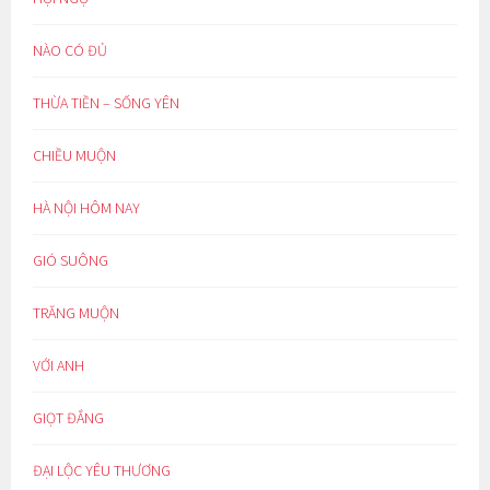
NÀO CÓ ĐỦ
THỪA TIỀN – SỐNG YÊN
CHIỀU MUỘN
HÀ NỘI HÔM NAY
GIÓ SUÔNG
TRĂNG MUỘN
VỚI ANH
GIỌT ĐẮNG
ĐẠI LỘC YÊU THƯƠNG