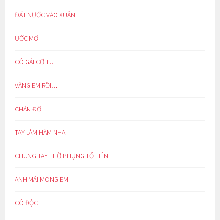
ĐẤT NƯỚC VÀO XUÂN
ƯỚC MƠ
CÔ GÁI CƠ TU
VẮNG EM RỒI…
CHÁN ĐỜI
TAY LÀM HÀM NHAI
CHUNG TAY THỜ PHỤNG TỔ TIÊN
ANH MÃI MONG EM
CÔ ĐỘC