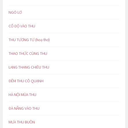
NGÓ LƠ
CỔ ĐỘ VÀO THU
THU TƯƠNG TƯ (hoạ thơ)
THAO THỨC CÙNG THU
LANG THANG CHIỀU THU
ĐÊM THU CÔ QUẠNH
HÀ NỘI MÙA THU
ĐÀ NẴNG VÀO THU
MƯA THU BUỒN