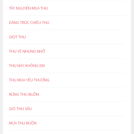
TÂY NGUYÊN MÙA THU
DÁNG TRÚC CHIỀU THU
GIỌT THU
THU VỀ NHUNG NHỚ
THU NÀY KHÔNG EM
THU MÙA YÊU THƯƠNG
RỪNG THU BUỒN
GIÓ THU SẦU
MƯA THU BUỒN