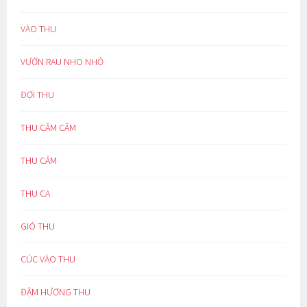
VÀO THU
VƯỜN RAU NHO NHỎ
ĐỢI THU
THU CĂM CĂM
THU CẢM
THU CA
GIÓ THU
CÚC VÀO THU
ĐẬM HƯƠNG THU