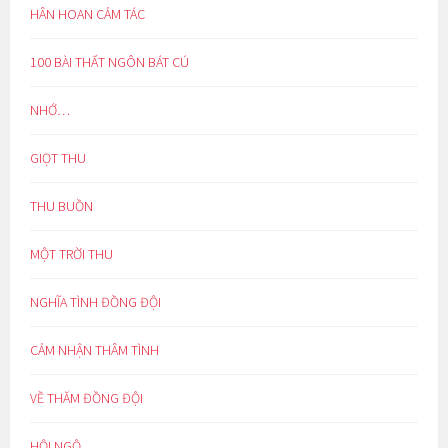
HÂN HOAN CẢM TÁC
100 BÀI THẤT NGÔN BÁT CÚ
NHỚ…
GIỌT THU
THU BUỒN
MỘT TRỜI THU
NGHĨA TÌNH ĐỒNG ĐỘI
CẢM NHẬN THÂM TÌNH
VỀ THĂM ĐỒNG ĐỘI
HỘI NGỘ