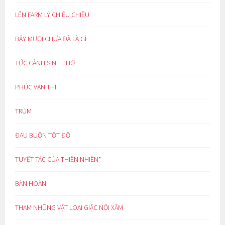
LÊN FARM LÝ CHIỀU CHIỀU
BẢY MƯƠI CHƯA ĐÃ LÀ GÌ
TỨC CẢNH SINH THƠ
PHÚC VẠN THÌ
TRÙM
ĐAU BUỒN TỘT ĐỘ
TUYỆT TÁC CỦA THIÊN NHIÊN*
BÀN HOÀN
THAM NHŨNG VẶT LOẠI GIẶC NỘI XÂM