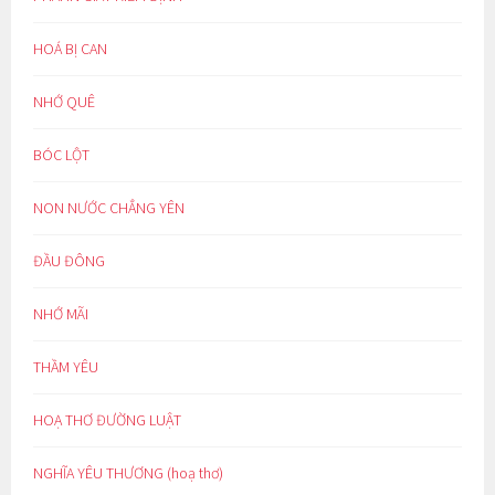
HOÁ BỊ CAN
NHỚ QUÊ
BÓC LỘT
NON NƯỚC CHẲNG YÊN
ĐẦU ĐÔNG
NHỚ MÃI
THẦM YÊU
HOẠ THƠ ĐƯỜNG LUẬT
NGHĨA YÊU THƯƠNG (hoạ thơ)