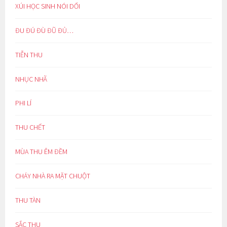
XÚI HỌC SINH NÓI DỐI
ĐU ĐÚ ĐÙ ĐŨ ĐỦ…
TIỄN THU
NHỤC NHÃ
PHI LÍ
THU CHẾT
MÙA THU ÊM ĐỀM
CHÁY NHÀ RA MẶT CHUỘT
THU TÀN
SẮC THU