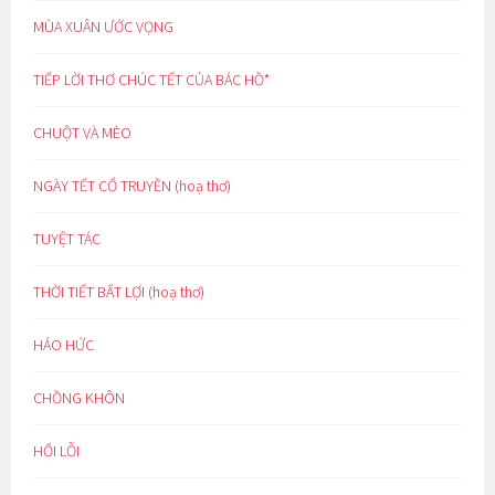
MÙA XUÂN ƯỚC VỌNG
TIẾP LỜI THƠ CHÚC TẾT CỦA BÁC HỒ*
CHUỘT VÀ MÈO
NGÀY TẾT CỔ TRUYỀN (hoạ thơ)
TUYỆT TÁC
THỜI TIẾT BẤT LỢI (hoạ thơ)
HÁO HỨC
CHỒNG KHÔN
HỐI LỖI