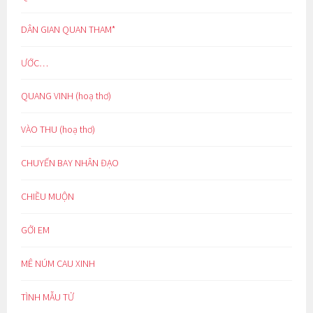
DÂN GIAN QUAN THAM*
ƯỚC…
QUANG VINH (hoạ thơ)
VÀO THU (hoạ thơ)
CHUYẾN BAY NHÂN ĐẠO
CHIỀU MUỘN
GỞI EM
MÊ NÚM CAU XINH
TÌNH MẪU TỬ