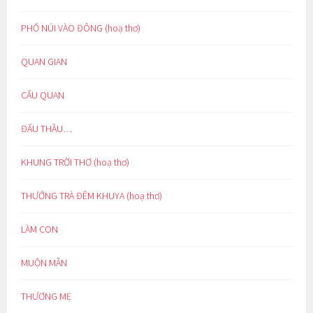
PHỐ NÚI VÀO ĐÔNG (hoạ thơ)
QUAN GIAN
CẨU QUAN
ĐẤU THẦU…
KHUNG TRỜI THƠ (hoạ thơ)
THƯỞNG TRÀ ĐÊM KHUYA (hoạ thơ)
LÀM CON
MUỘN MẰN
THƯƠNG MẸ