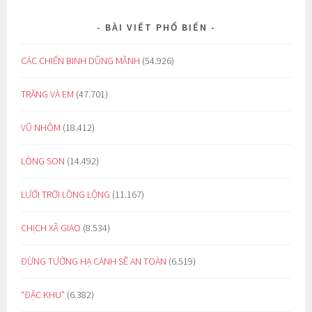
BÀI VIẾT PHỔ BIẾN
CÁC CHIẾN BINH DŨNG MÃNH
(54.926)
TRĂNG VÀ EM
(47.701)
VŨ NHÔM
(18.412)
LÒNG SON
(14.492)
LƯỚI TRỜI LỒNG LỘNG
(11.167)
CHỊCH XÃ GIAO
(8.534)
ĐỪNG TƯỞNG HẠ CÁNH SẼ AN TOÀN
(6.519)
“ĐẶC KHU”
(6.382)