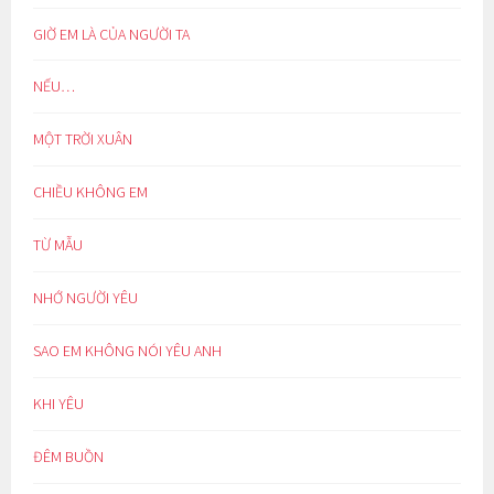
GIỜ EM LÀ CỦA NGƯỜI TA
NẾU…
MỘT TRỜI XUÂN
CHIỀU KHÔNG EM
TỪ MẪU
NHỚ NGƯỜI YÊU
SAO EM KHÔNG NÓI YÊU ANH
KHI YÊU
ĐÊM BUỒN