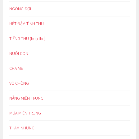
NGÓNG ĐỢI
HẾT ĐẬM TÌNH THU
TIẾNG THU (hoạ thơ)
NUÔI CON
CHA MẸ
VỢ CHỒNG
NẮNG MIỀN TRUNG
MƯA MIỀN TRUNG
THAM NHŨNG