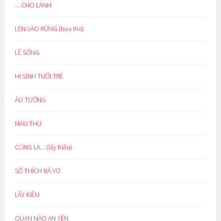
…CHO LÀNH
LẺN VÀO RỪNG (hoạ thơ)
LẼ SỐNG
HI SINH TUỔI TRẺ
ẢO TƯỞNG
MÀU THU
CŨNG LÀ…(lẩy Kiều)
SỞ THÍCH BÁ VƠ
LẨY KIỀU
QUAN NÀO AN YÊN