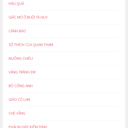
HẬU QUẢ
GIẤC MƠ Ở BUỔI TÀ HUY
CẢNH BÁO
SỞ THÍCH CỦA QUAN THAM
NUÔNG CHIỀU
VẦNG TRĂNG EM
BỒ CÔNG ANH
GIẢO CỔ LAM
CHÈ VẰNG
PHẢI IN GIẤY KIỂM ĐỊNH