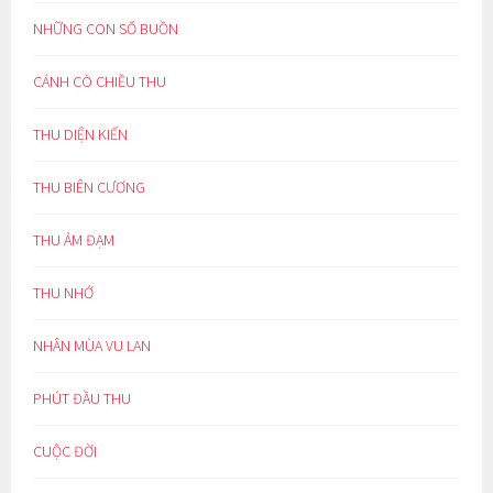
NHỮNG CON SỐ BUỒN
CÁNH CÒ CHIỀU THU
THU DIỆN KIẾN
THU BIÊN CƯƠNG
THU ẢM ĐẠM
THU NHỚ
NHÂN MÙA VU LAN
PHÚT ĐẦU THU
CUỘC ĐỜI