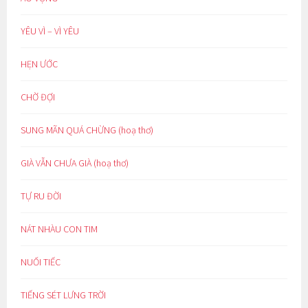
YÊU VÌ – VÌ YÊU
HẸN ƯỚC
CHỜ ĐỢI
SUNG MÃN QUÁ CHỪNG (hoạ thơ)
GIÀ VẪN CHƯA GIÀ (hoạ thơ)
TỰ RU ĐỜI
NÁT NHÀU CON TIM
NUỐI TIẾC
TIẾNG SÉT LƯNG TRỜI