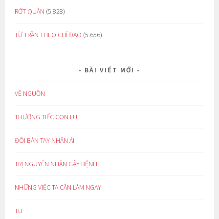
RỚT QUẦN
(5.828)
TỪ TRẦN THEO CHỈ ĐẠO
(5.656)
BÀI VIẾT MỚI
VỀ NGUỒN
THƯƠNG TIẾC CON LU
ĐÔI BÀN TAY NHÂN ÁI
TRỊ NGUYÊN NHÂN GÂY BỆNH
NHỮNG VIỆC TA CẦN LÀM NGAY
TU