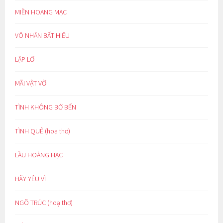
MIỀN HOANG MẠC
VÔ NHÂN BẤT HIẾU
LẬP LỜ
MÃI VẬT VỜ
TÌNH KHÔNG BỜ BẾN
TÌNH QUÊ (hoạ thơ)
LẦU HOÀNG HẠC
HÃY YÊU VÌ
NGÕ TRÚC (hoạ thơ)