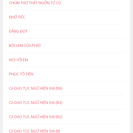
CHÙM THƠ THẤT NGÔN TỨ CÚ
NHỚ TIẾC
ĐẮNG ĐÓT
BÔI LEM CỬA PHẬT
NÓI VỚI EM
PHÚC TỔ TIÊN
CA DAO TỤC NGỮ HIỆN ĐẠI (tt4)
CA DAO TỤC NGỮ HIỆN ĐẠI (tt3)
CA DAO TỤC NGỮ HIỆN ĐẠI (tt2)
CA DAO TỤC NGỮ HIỆN ĐẠI (tt)