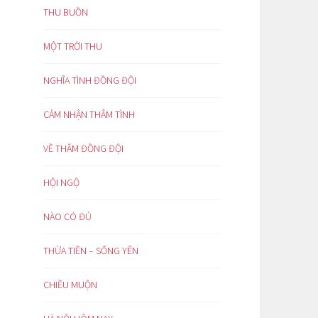
THU BUỒN
MỘT TRỜI THU
NGHĨA TÌNH ĐỒNG ĐỘI
CẢM NHẬN THÂM TÌNH
VỀ THĂM ĐỒNG ĐỘI
HỘI NGỘ
NÀO CÓ ĐỦ
THỪA TIỀN – SỐNG YÊN
CHIỀU MUỘN