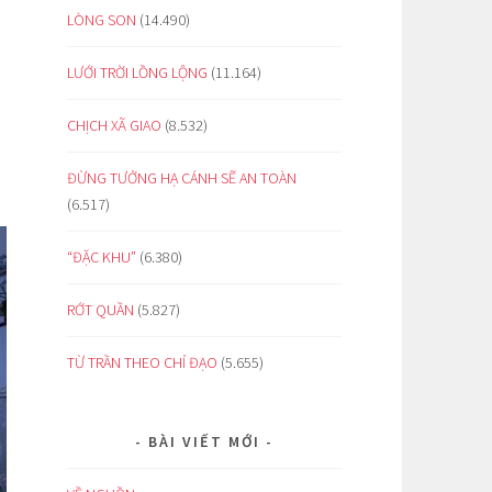
LÒNG SON
(14.490)
LƯỚI TRỜI LỒNG LỘNG
(11.164)
CHỊCH XÃ GIAO
(8.532)
ĐỪNG TƯỞNG HẠ CÁNH SẼ AN TOÀN
(6.517)
“ĐẶC KHU”
(6.380)
RỚT QUẦN
(5.827)
TỪ TRẦN THEO CHỈ ĐẠO
(5.655)
BÀI VIẾT MỚI