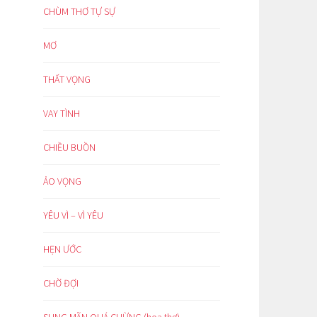
CHÙM THƠ TỰ SỰ
MƠ
THẤT VỌNG
VAY TÌNH
CHIỀU BUỒN
ẢO VỌNG
YÊU VÌ – VÌ YÊU
HẸN ƯỚC
CHỜ ĐỢI
SUNG MÃN QUÁ CHỪNG (hoạ thơ)