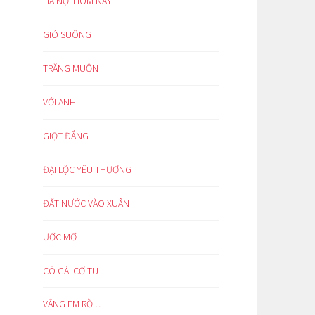
HÀ NỘI HÔM NAY
GIÓ SUÔNG
TRĂNG MUỘN
VỚI ANH
GIỌT ĐẮNG
ĐẠI LỘC YÊU THƯƠNG
ĐẤT NƯỚC VÀO XUÂN
ƯỚC MƠ
CÔ GÁI CƠ TU
VẮNG EM RỒI…