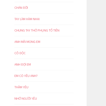
CHÁN ĐỜI
TAY LÀM HÀM NHAI
CHUNG TAY THỜ PHỤNG TỔ TIÊN
ANH MÃI MONG EM
CÔ ĐỘC
ANH ĐỢI EM
EM CÓ YÊU ANH?
THẦM YÊU
NHỚ NGƯỜI YÊU