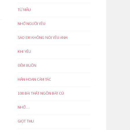
TỪ MẪU
NHỚ NGƯỜI YÊU
SAO EM KHÔNG NÓI YÊU ANH
KHI YÊU
ĐÊM BUỒN
HÂN HOAN CẢM TÁC
100 BÀI THẤT NGÔN BÁT CÚ
NHỚ…
GIỌT THU