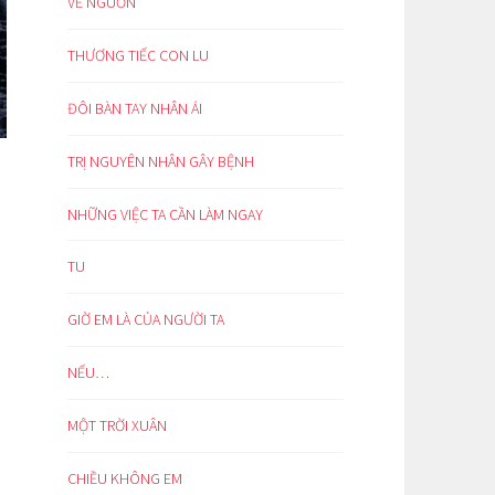
VỀ NGUỒN
THƯƠNG TIẾC CON LU
ĐÔI BÀN TAY NHÂN ÁI
TRỊ NGUYÊN NHÂN GÂY BỆNH
NHỮNG VIỆC TA CẦN LÀM NGAY
TU
GIỜ EM LÀ CỦA NGƯỜI TA
NẾU…
MỘT TRỜI XUÂN
CHIỀU KHÔNG EM