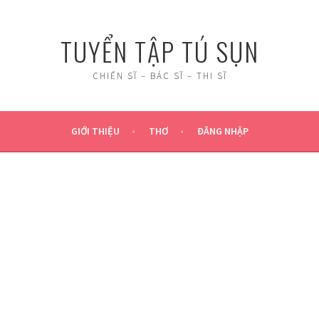
TUYỂN TẬP TÚ SỤN
CHIẾN SĨ – BÁC SĨ – THI SĨ
GIỚI THIỆU
THƠ
ĐĂNG NHẬP