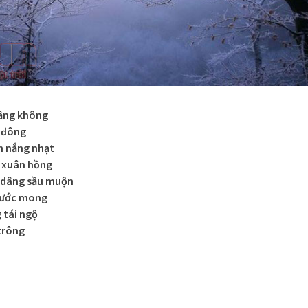
tầng không
ó đông
n nắng nhạt
n xuân hồng
 dâng sầu muộn
 ước mong
 tái ngộ
 trông