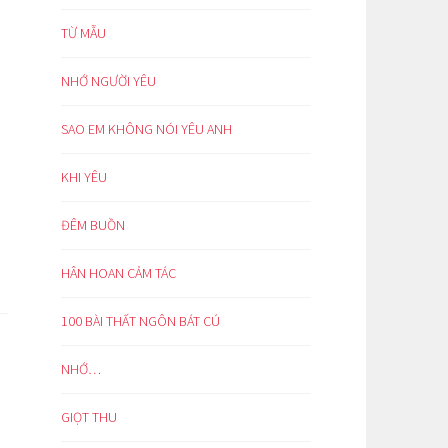
TỪ MẪU
NHỚ NGƯỜI YÊU
SAO EM KHÔNG NÓI YÊU ANH
KHI YÊU
ĐÊM BUỒN
HÂN HOAN CẢM TÁC
100 BÀI THẤT NGÔN BÁT CÚ
NHỚ…
GIỌT THU