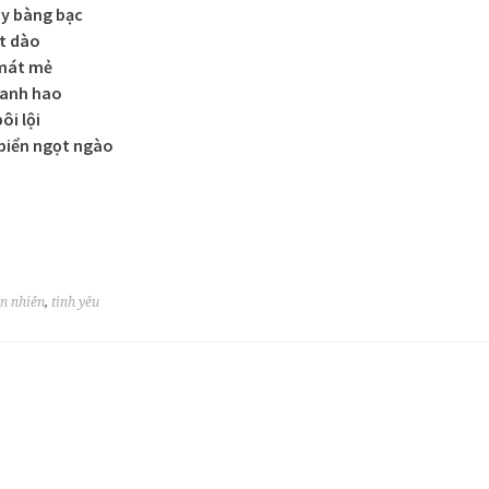
y bàng bạc
t dào
 mát mẻ
hanh hao
ôi lội
biển ngọt ngào
ên nhiên
,
tình yêu