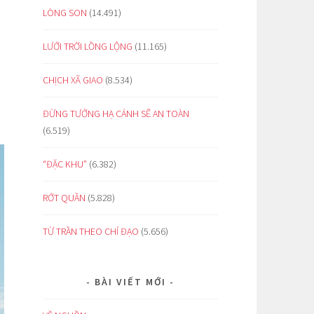
LÒNG SON
(14.491)
LƯỚI TRỜI LỒNG LỘNG
(11.165)
CHỊCH XÃ GIAO
(8.534)
ĐỪNG TƯỞNG HẠ CÁNH SẼ AN TOÀN
(6.519)
“ĐẶC KHU”
(6.382)
RỚT QUẦN
(5.828)
TỪ TRẦN THEO CHỈ ĐẠO
(5.656)
BÀI VIẾT MỚI