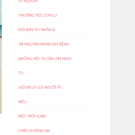
VỀ NGUỒN
THƯƠNG TIẾC CON LU
ĐÔI BÀN TAY NHÂN ÁI
TRỊ NGUYÊN NHÂN GÂY BỆNH
NHỮNG VIỆC TA CẦN LÀM NGAY
TU
GIỜ EM LÀ CỦA NGƯỜI TA
NẾU…
MỘT TRỜI XUÂN
CHIỀU KHÔNG EM