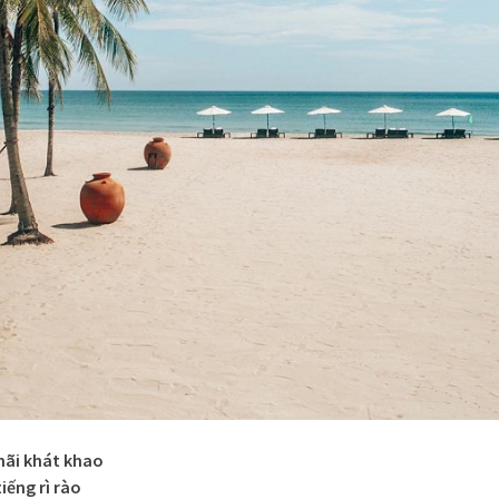
mãi khát khao
ếng rì rào