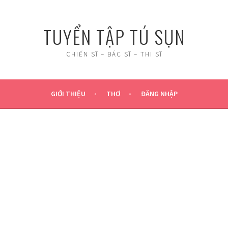
TUYỂN TẬP TÚ SỤN
CHIẾN SĨ – BÁC SĨ – THI SĨ
GIỚI THIỆU
THƠ
ĐĂNG NHẬP