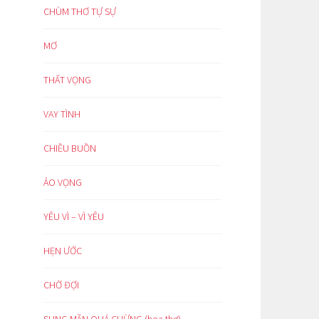
CHÙM THƠ TỰ SỰ
MƠ
THẤT VỌNG
VAY TÌNH
CHIỀU BUỒN
ẢO VỌNG
YÊU VÌ – VÌ YÊU
HẸN ƯỚC
CHỜ ĐỢI
SUNG MÃN QUÁ CHỪNG (hoạ thơ)