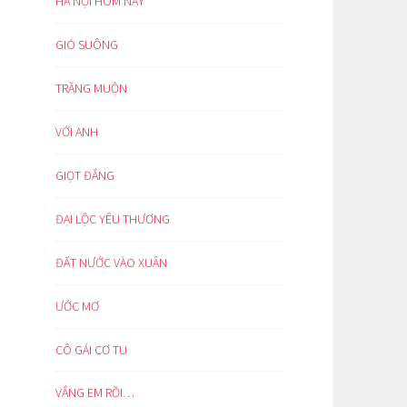
HÀ NỘI HÔM NAY
GIÓ SUÔNG
TRĂNG MUỘN
VỚI ANH
GIỌT ĐẮNG
ĐẠI LỘC YÊU THƯƠNG
ĐẤT NƯỚC VÀO XUÂN
ƯỚC MƠ
CÔ GÁI CƠ TU
VẮNG EM RỒI…