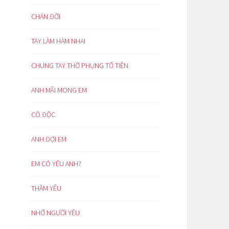
CHÁN ĐỜI
TAY LÀM HÀM NHAI
CHUNG TAY THỜ PHỤNG TỔ TIÊN
ANH MÃI MONG EM
CÔ ĐỘC
ANH ĐỢI EM
EM CÓ YÊU ANH?
THẦM YÊU
NHỚ NGƯỜI YÊU