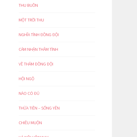
THU BUỒN
MỘT TRỜI THU
NGHĨA TÌNH ĐỒNG ĐỘI
CẢM NHẬN THÂM TÌNH
VỀ THĂM ĐỒNG ĐỘI
HỘI NGỘ
NÀO CÓ ĐỦ
THỪA TIỀN – SỐNG YÊN
CHIỀU MUỘN