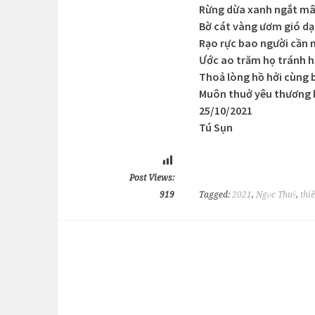
Rừng dừa xanh ngắt mâ
Bờ cát vàng ươm gió dạ
Rạo rực bao người cần
Ước ao trăm họ tránh 
Thoả lòng hồ hởi cùng b
Muôn thuở yêu thương 
25/10/2021
Tú Sụn
Post Views:
919
Tagged:
2021
,
Ngọc Thuỷ
,
thi