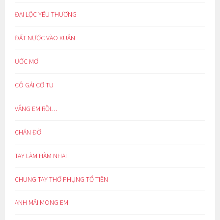
ĐẠI LỘC YÊU THƯƠNG
ĐẤT NƯỚC VÀO XUÂN
ƯỚC MƠ
CÔ GÁI CƠ TU
VẮNG EM RỒI…
CHÁN ĐỜI
TAY LÀM HÀM NHAI
CHUNG TAY THỜ PHỤNG TỔ TIÊN
ANH MÃI MONG EM