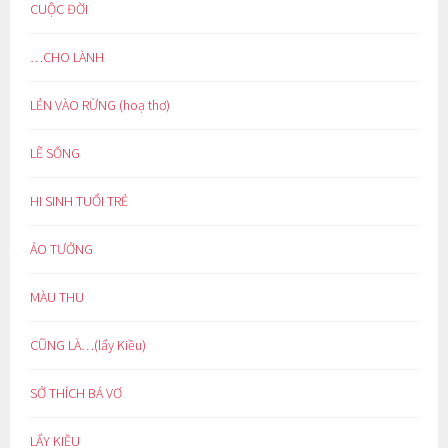
CUỘC ĐỜI
…CHO LÀNH
LẺN VÀO RỪNG (hoạ thơ)
LẼ SỐNG
HI SINH TUỔI TRẺ
ẢO TƯỞNG
MÀU THU
CŨNG LÀ…(lẩy Kiều)
SỞ THÍCH BÁ VƠ
LẨY KIỀU