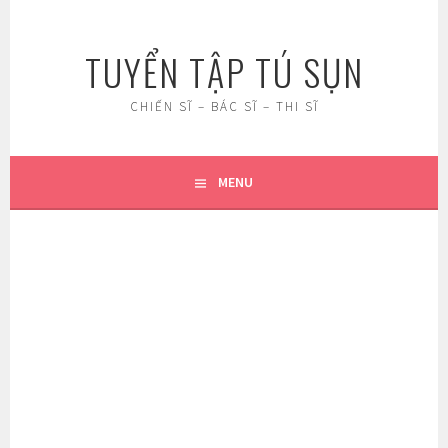
Skip
to
TUYỂN TẬP TÚ SỤN
content
CHIẾN SĨ – BÁC SĨ – THI SĨ
MENU