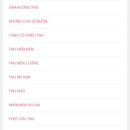
ĐẬM HƯƠNG THU
NHỮNG CON SỐ BUỒN
CÁNH CÒ CHIỀU THU
THU DIỆN KIẾN
THU BIÊN CƯƠNG
THU ẢM ĐẠM
THU NHỚ
NHÂN MÙA VU LAN
PHÚT ĐẦU THU