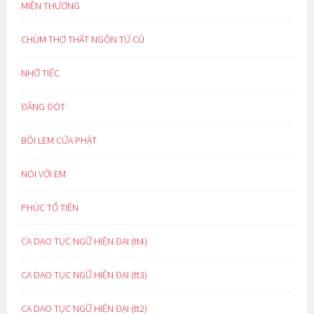
MIỀN THƯƠNG
CHÙM THƠ THẤT NGÔN TỨ CÚ
NHỚ TIẾC
ĐẮNG ĐÓT
BÔI LEM CỬA PHẬT
NÓI VỚI EM
PHÚC TỔ TIÊN
CA DAO TỤC NGỮ HIỆN ĐẠI (tt4)
CA DAO TỤC NGỮ HIỆN ĐẠI (tt3)
CA DAO TỤC NGỮ HIỆN ĐẠI (tt2)