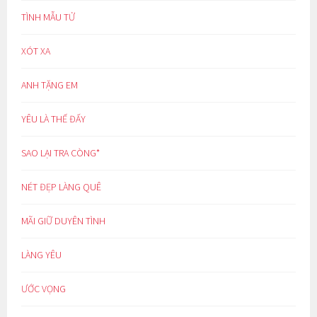
TÌNH MẪU TỬ
XÓT XA
ANH TẶNG EM
YÊU LÀ THẾ ĐẤY
SAO LẠI TRA CÒNG*
NÉT ĐẸP LÀNG QUÊ
MÃI GIỮ DUYÊN TÌNH
LÀNG YÊU
ƯỚC VỌNG