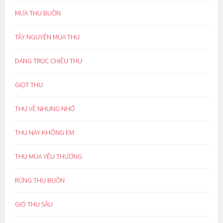
MƯA THU BUỒN
TÂY NGUYÊN MÙA THU
DÁNG TRÚC CHIỀU THU
GIỌT THU
THU VỀ NHUNG NHỚ
THU NÀY KHÔNG EM
THU MÙA YÊU THƯƠNG
RỪNG THU BUỒN
GIÓ THU SẦU