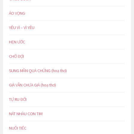
ẢO VỌNG
YÊU VÌ – VÌ YÊU
HẸN ƯỚC
CHỜ ĐỢI
SUNG MÃN QUÁ CHỪNG (hoạ thơ)
GIÀ VẪN CHƯA GIÀ (hoạ thơ)
TỰ RU ĐỜI
NÁT NHÀU CON TIM
NUỐI TIẾC