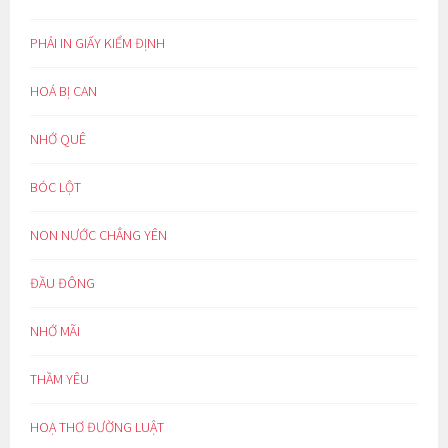
PHẢI IN GIẤY KIỂM ĐỊNH
HOÁ BỊ CAN
NHỚ QUÊ
BÓC LỘT
NON NƯỚC CHẲNG YÊN
ĐẦU ĐÔNG
NHỚ MÃI
THẦM YÊU
HOẠ THƠ ĐƯỜNG LUẬT