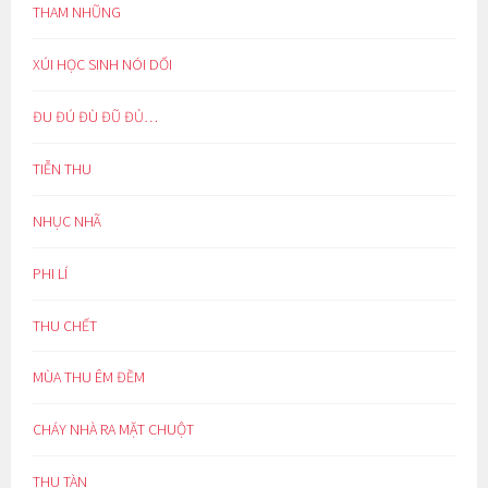
THAM NHŨNG
XÚI HỌC SINH NÓI DỐI
ĐU ĐÚ ĐÙ ĐŨ ĐỦ…
TIỄN THU
NHỤC NHÃ
PHI LÍ
THU CHẾT
MÙA THU ÊM ĐỀM
CHÁY NHÀ RA MẶT CHUỘT
THU TÀN