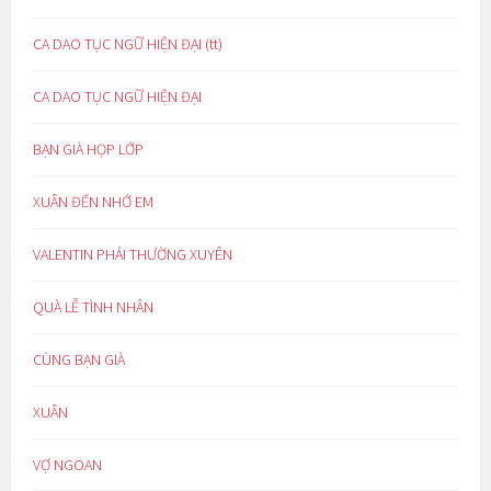
CA DAO TỤC NGỮ HIỆN ĐẠI (tt)
CA DAO TỤC NGỮ HIỆN ĐẠI
BẠN GIÀ HỌP LỚP
XUÂN ĐẾN NHỚ EM
VALENTIN PHẢI THƯỜNG XUYÊN
QUÀ LỄ TÌNH NHÂN
CÙNG BẠN GIÀ
XUÂN
VỢ NGOAN