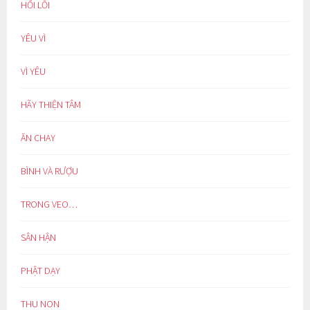
HỐI LỖI
YÊU VÌ
VÌ YÊU
HÃY THIỆN TÂM
ĂN CHAY
BÌNH VÀ RƯỢU
TRONG VEO…
SÂN HẬN
PHẬT DẠY
THU NON