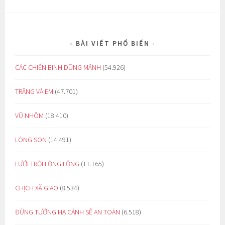
BÀI VIẾT PHỔ BIẾN
CÁC CHIẾN BINH DŨNG MÃNH
(54.926)
TRĂNG VÀ EM
(47.701)
VŨ NHÔM
(18.410)
LÒNG SON
(14.491)
LƯỚI TRỜI LỒNG LỘNG
(11.165)
CHỊCH XÃ GIAO
(8.534)
ĐỪNG TƯỞNG HẠ CÁNH SẼ AN TOÀN
(6.518)