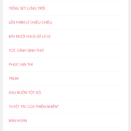
TIẾNG SÉT LƯNG TRỜI
LÊN FARM LÝ CHIỀU CHIỀU
BẢY MƯƠI CHƯA ĐÃ LÀ GÌ
TỨC CẢNH SINH THƠ
PHÚC VẠN THÌ
TRÙM
ĐAU BUỒN TỘT ĐỘ
TUYỆT TÁC CỦA THIÊN NHIÊN*
BÀN HOÀN