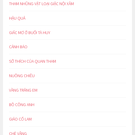
THAM NHŨNG VẶT LOẠI GIẶC NỘI XÂM
HẬU QUẢ
GIẤC MƠ Ở BUỔI TÀ HUY
CẢNH BÁO
SỞ THÍCH CỦA QUAN THAM
NUÔNG CHIỀU
VẦNG TRĂNG EM
BỒ CÔNG ANH
GIẢO CỔ LAM
CHÈ VẰNG