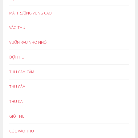
MÁI TRƯỜNG VÙNG CAO
VÀO THU
VƯỜN RAU NHO NHỎ
ĐỢI THU
THU CĂM CĂM
THU CẢM
THU CA
GIÓ THU
CÚC VÀO THU