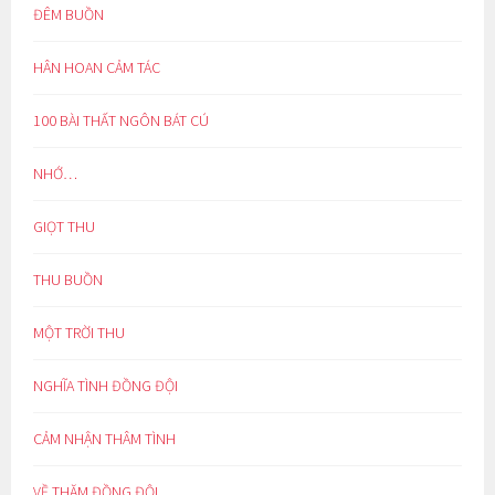
ĐÊM BUỒN
HÂN HOAN CẢM TÁC
100 BÀI THẤT NGÔN BÁT CÚ
NHỚ…
GIỌT THU
THU BUỒN
MỘT TRỜI THU
NGHĨA TÌNH ĐỒNG ĐỘI
CẢM NHẬN THÂM TÌNH
VỀ THĂM ĐỒNG ĐỘI