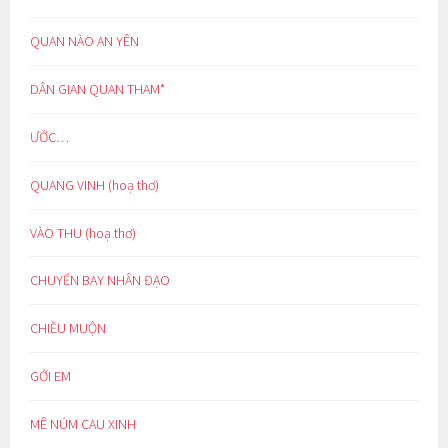
QUAN NÀO AN YÊN
DÂN GIAN QUAN THAM*
ƯỚC…
QUANG VINH (hoạ thơ)
VÀO THU (hoạ thơ)
CHUYẾN BAY NHÂN ĐẠO
CHIỀU MUỘN
GỞI EM
MÊ NÚM CAU XINH