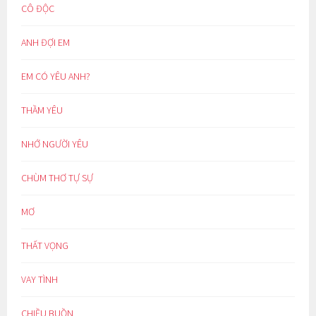
CÔ ĐỘC
ANH ĐỢI EM
EM CÓ YÊU ANH?
THẦM YÊU
NHỚ NGƯỜI YÊU
CHÙM THƠ TỰ SỰ
MƠ
THẤT VỌNG
VAY TÌNH
CHIỀU BUỒN