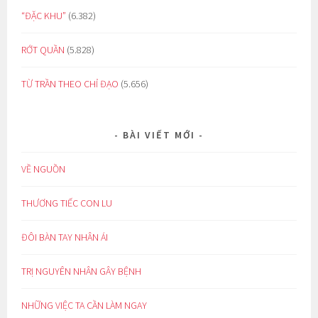
“ĐẶC KHU”
(6.382)
RỚT QUẦN
(5.828)
TỪ TRẦN THEO CHỈ ĐẠO
(5.656)
BÀI VIẾT MỚI
VỀ NGUỒN
THƯƠNG TIẾC CON LU
ĐÔI BÀN TAY NHÂN ÁI
TRỊ NGUYÊN NHÂN GÂY BỆNH
NHỮNG VIỆC TA CẦN LÀM NGAY