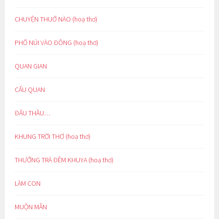
CHUYỆN THUỞ NÀO (hoạ thơ)
PHỐ NÚI VÀO ĐÔNG (hoạ thơ)
QUAN GIAN
CẨU QUAN
ĐẤU THẦU…
KHUNG TRỜI THƠ (hoạ thơ)
THƯỞNG TRÀ ĐÊM KHUYA (hoạ thơ)
LÀM CON
MUỘN MẰN