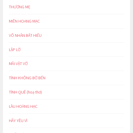
THƯƠNG MẸ
MIỀN HOANG MẠC
VÔ NHÂN BẤT HIẾU
LẬP LỜ
MÃI VẬT VỜ
TÌNH KHÔNG BỜ BẾN
TÌNH QUÊ (hoạ thơ)
LẦU HOÀNG HẠC
HÃY YÊU VÌ