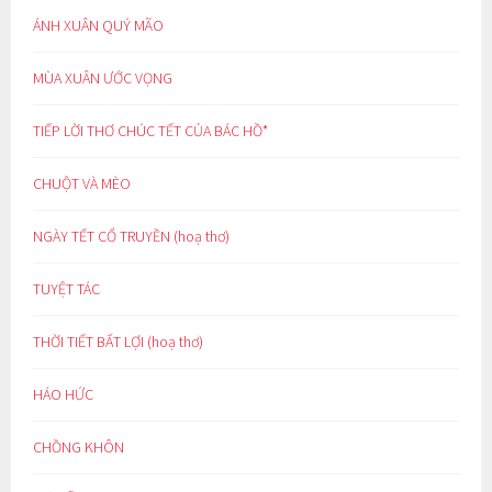
ÁNH XUÂN QUÝ MÃO
MÙA XUÂN ƯỚC VỌNG
TIẾP LỜI THƠ CHÚC TẾT CỦA BÁC HỒ*
CHUỘT VÀ MÈO
NGÀY TẾT CỔ TRUYỀN (hoạ thơ)
TUYỆT TÁC
THỜI TIẾT BẤT LỢI (hoạ thơ)
HÁO HỨC
CHỒNG KHÔN