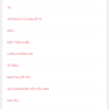
TU
GIỜ EM LÀ CỦA NGƯỜI TA
NẾU…
MỘT TRỜI XUÂN
CHIỀU KHÔNG EM
TỪ MẪU
NHỚ NGƯỜI YÊU
SAO EM KHÔNG NÓI YÊU ANH
KHI YÊU