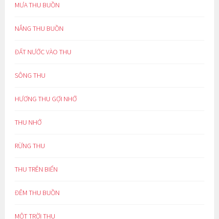
MƯA THU BUỒN
NẮNG THU BUỒN
ĐẤT NƯỚC VÀO THU
SÔNG THU
HƯƠNG THU GỢI NHỚ
THU NHỚ
RỪNG THU
THU TRÊN BIỂN
ĐÊM THU BUỒN
MỘT TRỜI THU