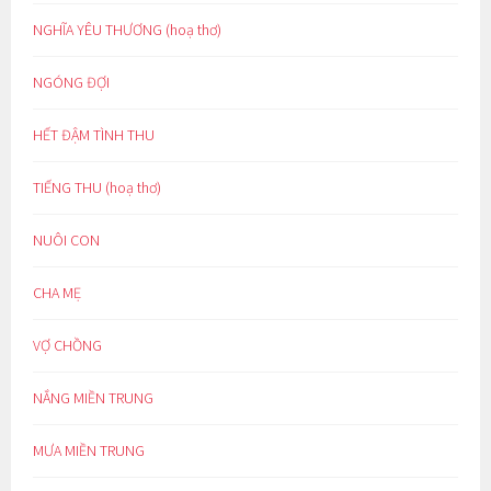
NGHĨA YÊU THƯƠNG (hoạ thơ)
NGÓNG ĐỢI
HẾT ĐẬM TÌNH THU
TIẾNG THU (hoạ thơ)
NUÔI CON
CHA MẸ
VỢ CHỒNG
NẮNG MIỀN TRUNG
MƯA MIỀN TRUNG