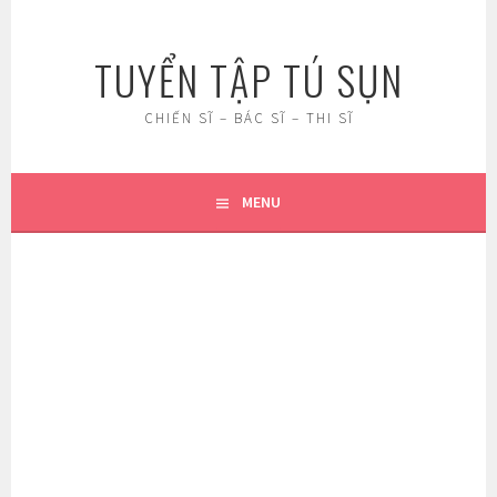
Skip
to
TUYỂN TẬP TÚ SỤN
content
CHIẾN SĨ – BÁC SĨ – THI SĨ
MENU