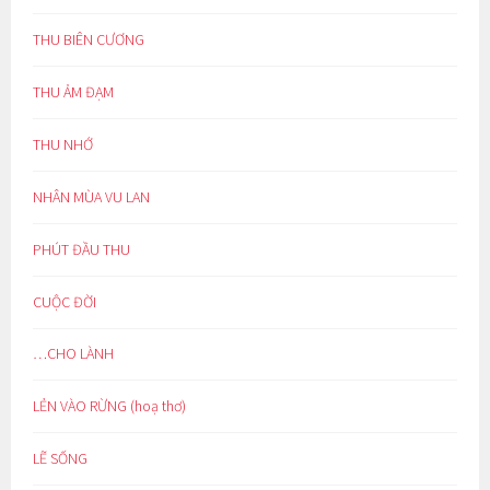
THU BIÊN CƯƠNG
THU ẢM ĐẠM
THU NHỚ
NHÂN MÙA VU LAN
PHÚT ĐẦU THU
CUỘC ĐỜI
…CHO LÀNH
LẺN VÀO RỪNG (hoạ thơ)
LẼ SỐNG