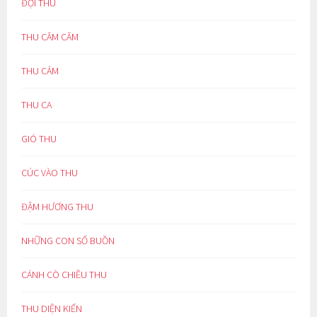
ĐỢI THU
THU CĂM CĂM
THU CẢM
THU CA
GIÓ THU
CÚC VÀO THU
ĐẬM HƯƠNG THU
NHỮNG CON SỐ BUỒN
CÁNH CÒ CHIỀU THU
THU DIỆN KIẾN