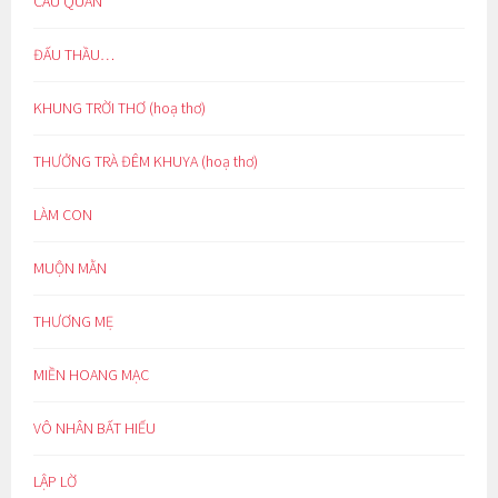
CẨU QUAN
ĐẤU THẦU…
KHUNG TRỜI THƠ (hoạ thơ)
THƯỞNG TRÀ ĐÊM KHUYA (hoạ thơ)
LÀM CON
MUỘN MẰN
THƯƠNG MẸ
MIỀN HOANG MẠC
VÔ NHÂN BẤT HIẾU
LẬP LỜ