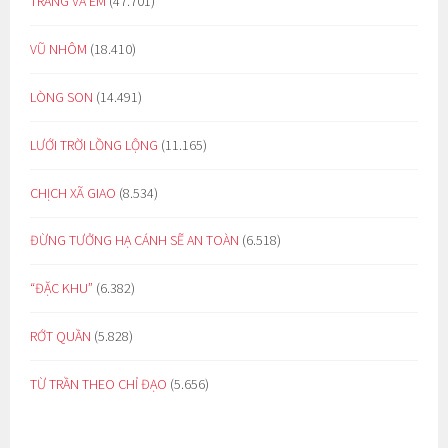
TRĂNG VÀ EM
(47.701)
VŨ NHÔM
(18.410)
LÒNG SON
(14.491)
LƯỚI TRỜI LỒNG LỘNG
(11.165)
CHỊCH XÃ GIAO
(8.534)
ĐỪNG TƯỞNG HẠ CÁNH SẼ AN TOÀN
(6.518)
“ĐẶC KHU”
(6.382)
RỚT QUẦN
(5.828)
TỪ TRẦN THEO CHỈ ĐẠO
(5.656)