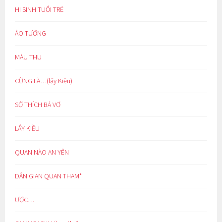
HI SINH TUỔI TRẺ
ẢO TƯỞNG
MÀU THU
CŨNG LÀ…(lẩy Kiều)
SỞ THÍCH BÁ VƠ
LẨY KIỀU
QUAN NÀO AN YÊN
DÂN GIAN QUAN THAM*
ƯỚC…