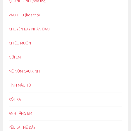
QUANG VINH (hoạ thơ)
VÀO THU (hoạ thơ)
CHUYẾN BAY NHÂN ĐẠO
CHIỀU MUỘN
GỞI EM
MÊ NÚM CAU XINH
TÌNH MẪU TỬ
XÓT XA
ANH TẶNG EM
YÊU LÀ THẾ ĐẤY