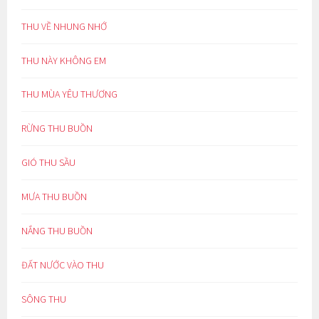
THU VỀ NHUNG NHỚ
THU NÀY KHÔNG EM
THU MÙA YÊU THƯƠNG
RỪNG THU BUỒN
GIÓ THU SẦU
MƯA THU BUỒN
NẮNG THU BUỒN
ĐẤT NƯỚC VÀO THU
SÔNG THU