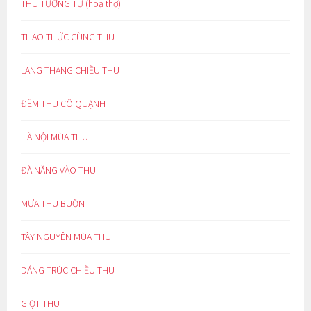
THU TƯƠNG TƯ (hoạ thơ)
THAO THỨC CÙNG THU
LANG THANG CHIỀU THU
ĐÊM THU CÔ QUẠNH
HÀ NỘI MÙA THU
ĐÀ NẴNG VÀO THU
MƯA THU BUỒN
TÂY NGUYÊN MÙA THU
DÁNG TRÚC CHIỀU THU
GIỌT THU