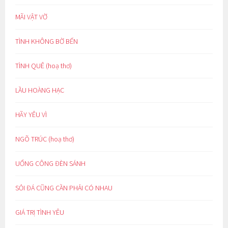
MÃI VẬT VỜ
TÌNH KHÔNG BỜ BẾN
TÌNH QUÊ (hoạ thơ)
LẦU HOÀNG HẠC
HÃY YÊU VÌ
NGÕ TRÚC (hoạ thơ)
UỔNG CÔNG ĐÈN SÁNH
SỎI ĐÁ CŨNG CẦN PHẢI CÓ NHAU
GIÁ TRỊ TÌNH YÊU