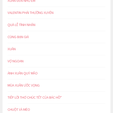
XUÂN ĐẾN NHỚ EM
VALENTIN PHẢI THƯỜNG XUYÊN
QUÀ LỄ TÌNH NHÂN
CÙNG BẠN GIÀ
XUÂN
VỢ NGOAN
ÁNH XUÂN QUÝ MÃO
MÙA XUÂN ƯỚC VỌNG
TIẾP LỜI THƠ CHÚC TẾT CỦA BÁC HỒ*
CHUỘT VÀ MÈO