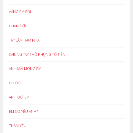
VẮNG EM RỒI…
CHÁN ĐỜI
TAY LÀM HÀM NHAI
CHUNG TAY THỜ PHỤNG TỔ TIÊN
ANH MÃI MONG EM
CÔ ĐỘC
ANH ĐỢI EM
EM CÓ YÊU ANH?
THẦM YÊU