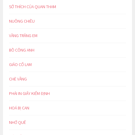
SỞ THÍCH CỦA QUAN THAM
NUÔNG CHIỀU
VẦNG TRĂNG EM
BỒ CÔNG ANH
GIẢO CỔ LAM
CHÈ VẰNG
PHẢI IN GIẤY KIỂM ĐỊNH
HOÁ BỊ CAN
NHỚ QUÊ