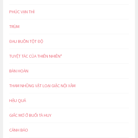
PHÚC VẠN THÌ
TRÙM
ĐAU BUỒN TỘT ĐỘ
TUYỆT TÁC CỦA THIÊN NHIÊN*
BÀN HOÀN
THAM NHŨNG VẶT LOẠI GIẶC NỘI XÂM
HẬU QUẢ
GIẤC MƠ Ở BUỔI TÀ HUY
CẢNH BÁO