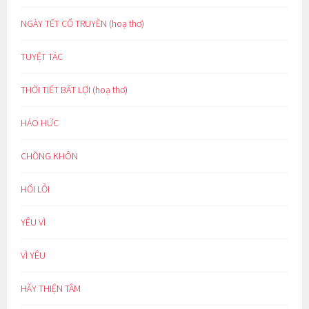
NGÀY TẾT CỔ TRUYỀN (hoạ thơ)
TUYỆT TÁC
THỜI TIẾT BẤT LỢI (hoạ thơ)
HÁO HỨC
CHỒNG KHÔN
HỐI LỖI
YÊU VÌ
VÌ YÊU
HÃY THIỆN TÂM