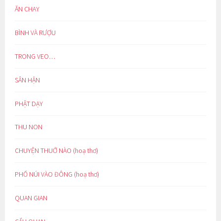
ĂN CHAY
BÌNH VÀ RƯỢU
TRONG VEO…
SÂN HẬN
PHẬT DẠY
THU NON
CHUYỆN THUỞ NÀO (hoạ thơ)
PHỐ NÚI VÀO ĐÔNG (hoạ thơ)
QUAN GIAN