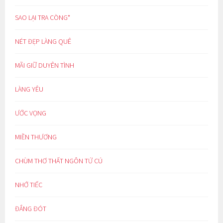
SAO LẠI TRA CÒNG*
NÉT ĐẸP LÀNG QUÊ
MÃI GIỮ DUYÊN TÌNH
LÀNG YÊU
ƯỚC VỌNG
MIỀN THƯƠNG
CHÙM THƠ THẤT NGÔN TỨ CÚ
NHỚ TIẾC
ĐẮNG ĐÓT