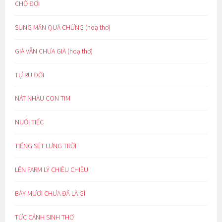
CHỜ ĐỢI
SUNG MÃN QUÁ CHỪNG (hoạ thơ)
GIÀ VẪN CHƯA GIÀ (hoạ thơ)
TỰ RU ĐỜI
NÁT NHÀU CON TIM
NUỐI TIẾC
TIẾNG SÉT LƯNG TRỜI
LÊN FARM LÝ CHIỀU CHIỀU
BẢY MƯƠI CHƯA ĐÃ LÀ GÌ
TỨC CẢNH SINH THƠ