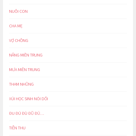
NUÔI CON
CHA MẸ
VỢ CHỒNG
NẮNG MIỀN TRUNG
MƯA MIỀN TRUNG
THAM NHŨNG
XÚI HỌC SINH NÓI DỐI
ĐU ĐÚ ĐÙ ĐŨ ĐỦ…
TIỄN THU