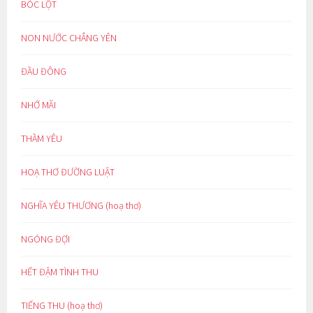
BÓC LỘT
NON NƯỚC CHẲNG YÊN
ĐẦU ĐÔNG
NHỚ MÃI
THẦM YÊU
HOẠ THƠ ĐƯỜNG LUẬT
NGHĨA YÊU THƯƠNG (hoạ thơ)
NGÓNG ĐỢI
HẾT ĐẬM TÌNH THU
TIẾNG THU (hoạ thơ)