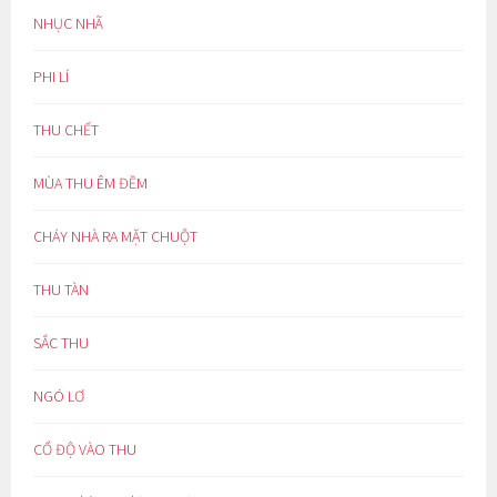
NHỤC NHÃ
PHI LÍ
THU CHẾT
MÙA THU ÊM ĐỀM
CHÁY NHÀ RA MẶT CHUỘT
THU TÀN
SẮC THU
NGÓ LƠ
CỔ ĐỘ VÀO THU