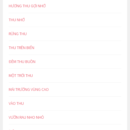
HƯƠNG THU GỢI NHỚ
THU NHỚ
RỪNG THU
THU TRÊN BIỂN
ĐÊM THU BUỒN
MỘT TRỜI THU
MÁI TRƯỜNG VÙNG CAO
VÀO THU
VƯỜN RAU NHO NHỎ