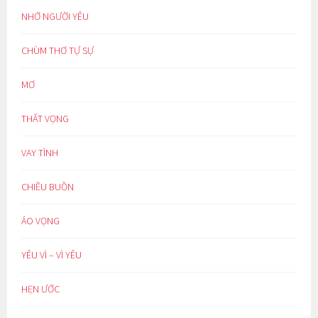
NHỚ NGƯỜI YÊU
CHÙM THƠ TỰ SỰ
MƠ
THẤT VỌNG
VAY TÌNH
CHIỀU BUỒN
ẢO VỌNG
YÊU VÌ – VÌ YÊU
HẸN ƯỚC