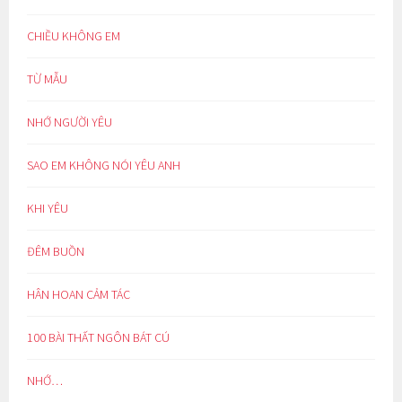
CHIỀU KHÔNG EM
TỪ MẪU
NHỚ NGƯỜI YÊU
SAO EM KHÔNG NÓI YÊU ANH
KHI YÊU
ĐÊM BUỒN
HÂN HOAN CẢM TÁC
100 BÀI THẤT NGÔN BÁT CÚ
NHỚ…