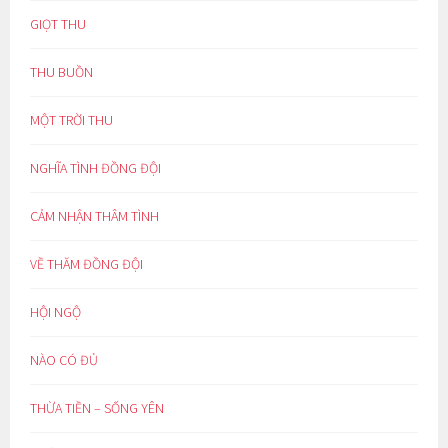
GIỌT THU
THU BUỒN
MỘT TRỜI THU
NGHĨA TÌNH ĐỒNG ĐỘI
CẢM NHẬN THÂM TÌNH
VỀ THĂM ĐỒNG ĐỘI
HỘI NGỘ
NÀO CÓ ĐỦ
THỪA TIỀN – SỐNG YÊN