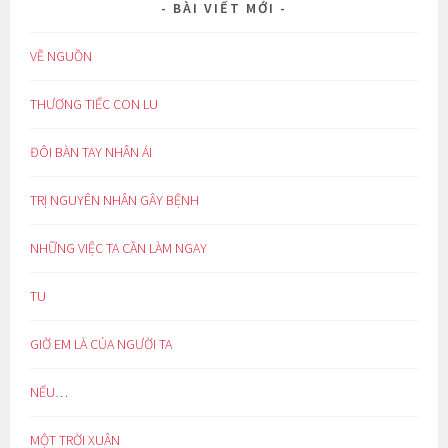
BÀI VIẾT MỚI
VỀ NGUỒN
THƯƠNG TIẾC CON LU
ĐÔI BÀN TAY NHÂN ÁI
TRỊ NGUYÊN NHÂN GÂY BỆNH
NHỮNG VIỆC TA CẦN LÀM NGAY
TU
GIỜ EM LÀ CỦA NGƯỜI TA
NẾU…
MỘT TRỜI XUÂN