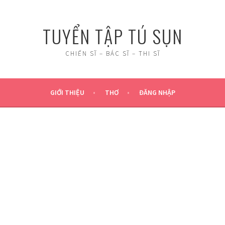
TUYỂN TẬP TÚ SỤN
CHIẾN SĨ – BÁC SĨ – THI SĨ
GIỚI THIỆU
THƠ
ĐĂNG NHẬP