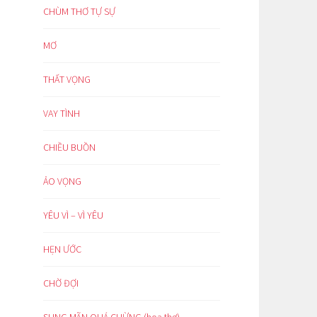
CHÙM THƠ TỰ SỰ
MƠ
THẤT VỌNG
VAY TÌNH
CHIỀU BUỒN
ẢO VỌNG
YÊU VÌ – VÌ YÊU
HẸN ƯỚC
CHỜ ĐỢI
SUNG MÃN QUÁ CHỪNG (hoạ thơ)