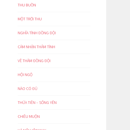
THU BUỒN
MỘT TRỜI THU
NGHĨA TÌNH ĐỒNG ĐỘI
CẢM NHẬN THÂM TÌNH
VỀ THĂM ĐỒNG ĐỘI
HỘI NGỘ
NÀO CÓ ĐỦ
THỪA TIỀN – SỐNG YÊN
CHIỀU MUỘN