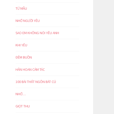
TỪ MẪU
NHỚ NGƯỜI YÊU
SAO EM KHÔNG NÓI YÊU ANH
KHI YÊU
ĐÊM BUỒN
HÂN HOAN CẢM TÁC
100 BÀI THẤT NGÔN BÁT CÚ
NHỚ…
GIỌT THU