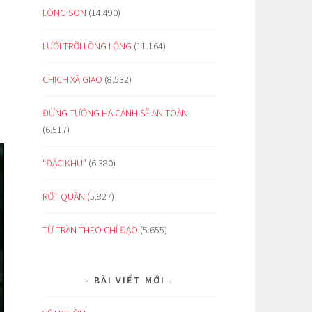
LÒNG SON
(14.490)
LƯỚI TRỜI LỒNG LỘNG
(11.164)
CHỊCH XÃ GIAO
(8.532)
ĐỪNG TƯỞNG HẠ CÁNH SẼ AN TOÀN
(6.517)
“ĐẶC KHU”
(6.380)
RỚT QUẦN
(5.827)
TỪ TRẦN THEO CHỈ ĐẠO
(5.655)
BÀI VIẾT MỚI