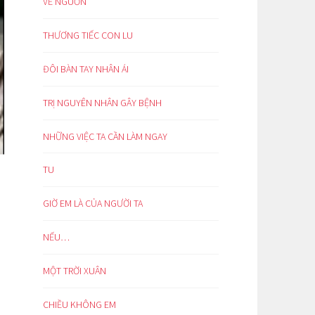
VỀ NGUỒN
THƯƠNG TIẾC CON LU
ĐÔI BÀN TAY NHÂN ÁI
TRỊ NGUYÊN NHÂN GÂY BỆNH
NHỮNG VIỆC TA CẦN LÀM NGAY
TU
GIỜ EM LÀ CỦA NGƯỜI TA
NẾU…
MỘT TRỜI XUÂN
CHIỀU KHÔNG EM