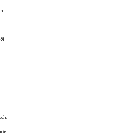
nh
ởi
 bào
hựa