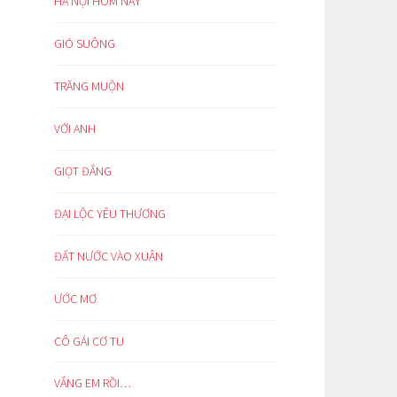
HÀ NỘI HÔM NAY
GIÓ SUÔNG
TRĂNG MUỘN
VỚI ANH
GIỌT ĐẮNG
ĐẠI LỘC YÊU THƯƠNG
ĐẤT NƯỚC VÀO XUÂN
ƯỚC MƠ
CÔ GÁI CƠ TU
VẮNG EM RỒI…