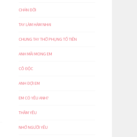
CHÁN ĐỜI
TAY LÀM HÀM NHAI
CHUNG TAY THỜ PHỤNG TỔ TIÊN
ANH MÃI MONG EM
CÔ ĐỘC
ANH ĐỢI EM
EM CÓ YÊU ANH?
THẦM YÊU
NHỚ NGƯỜI YÊU