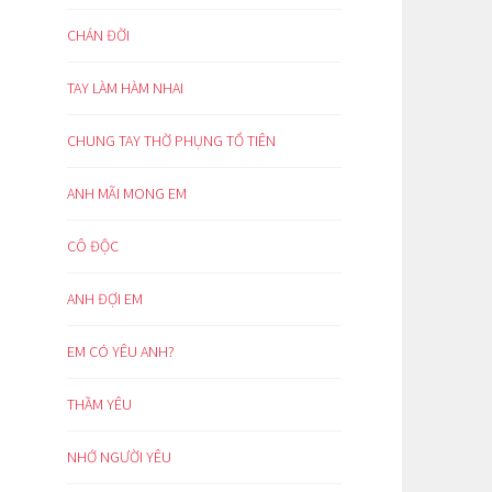
CHÁN ĐỜI
TAY LÀM HÀM NHAI
CHUNG TAY THỜ PHỤNG TỔ TIÊN
ANH MÃI MONG EM
CÔ ĐỘC
ANH ĐỢI EM
EM CÓ YÊU ANH?
THẦM YÊU
NHỚ NGƯỜI YÊU