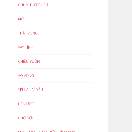
CHÙM THƠ TỰ SỰ
MƠ
THẤT VỌNG
VAY TÌNH
CHIỀU BUỒN
ẢO VỌNG
YÊU VÌ – VÌ YÊU
HẸN ƯỚC
CHỜ ĐỢI
SUNG MÃN QUÁ CHỪNG (hoạ thơ)