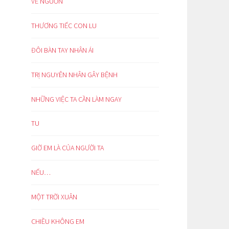
VỀ NGUỒN
THƯƠNG TIẾC CON LU
ĐÔI BÀN TAY NHÂN ÁI
TRỊ NGUYÊN NHÂN GÂY BỆNH
NHỮNG VIỆC TA CẦN LÀM NGAY
TU
GIỜ EM LÀ CỦA NGƯỜI TA
NẾU…
MỘT TRỜI XUÂN
CHIỀU KHÔNG EM