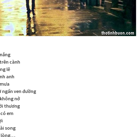
 nắng
 trên cành
ng lẽ
ình anh
 mưa
ơ ngẩn ven đường
 không nở
ời thương
 có em
ợi
oài song
g lòng…