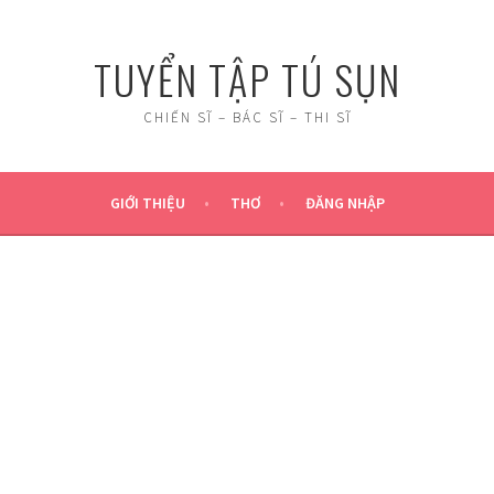
TUYỂN TẬP TÚ SỤN
CHIẾN SĨ – BÁC SĨ – THI SĨ
GIỚI THIỆU
THƠ
ĐĂNG NHẬP