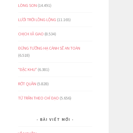
LÒNG SON
(14.491)
LƯỚI TRỜI LỒNG LỘNG
(11.165)
CHỊCH XÃ GIAO
(8.534)
ĐỪNG TƯỞNG HẠ CÁNH SẼ AN TOÀN
(6.518)
“ĐẶC KHU”
(6.381)
RỚT QUẦN
(5.828)
TỪ TRẦN THEO CHỈ ĐẠO
(5.656)
BÀI VIẾT MỚI