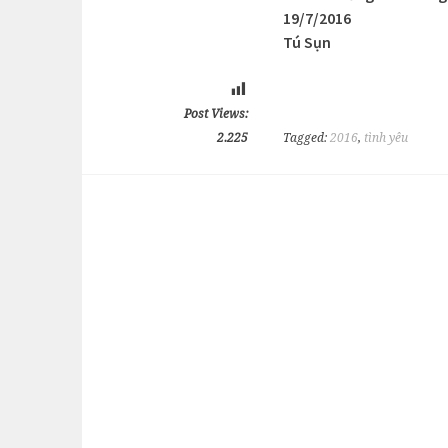
19/7/2016
Tú Sụn
Post Views:
2.225
Tagged:
2016
,
tình yêu