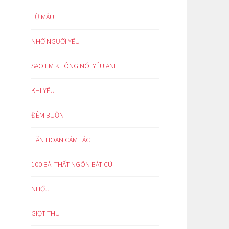
TỪ MẪU
NHỚ NGƯỜI YÊU
SAO EM KHÔNG NÓI YÊU ANH
KHI YÊU
ĐÊM BUỒN
HÂN HOAN CẢM TÁC
100 BÀI THẤT NGÔN BÁT CÚ
NHỚ…
GIỌT THU