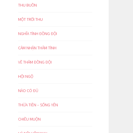
THU BUỒN
MỘT TRỜI THU
NGHĨA TÌNH ĐỒNG ĐỘI
CẢM NHẬN THÂM TÌNH
VỀ THĂM ĐỒNG ĐỘI
HỘI NGỘ
NÀO CÓ ĐỦ
THỪA TIỀN – SỐNG YÊN
CHIỀU MUỘN