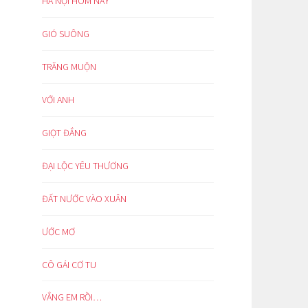
HÀ NỘI HÔM NAY
GIÓ SUÔNG
TRĂNG MUỘN
VỚI ANH
GIỌT ĐẮNG
ĐẠI LỘC YÊU THƯƠNG
ĐẤT NƯỚC VÀO XUÂN
ƯỚC MƠ
CÔ GÁI CƠ TU
VẮNG EM RỒI…