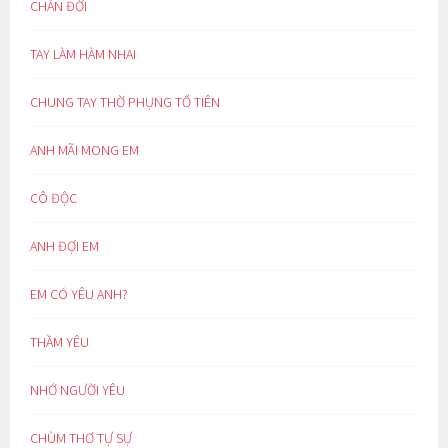
CHÁN ĐỜI
TAY LÀM HÀM NHAI
CHUNG TAY THỜ PHỤNG TỔ TIÊN
ANH MÃI MONG EM
CÔ ĐỘC
ANH ĐỢI EM
EM CÓ YÊU ANH?
THẦM YÊU
NHỚ NGƯỜI YÊU
CHÙM THƠ TỰ SỰ