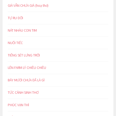
GIÀ VẪN CHƯA GIÀ (hoạ thơ)
TỰ RU ĐỜI
NÁT NHÀU CON TIM
NUỐI TIẾC
TIẾNG SÉT LƯNG TRỜI
LÊN FARM LÝ CHIỀU CHIỀU
BẢY MƯƠI CHƯA ĐÃ LÀ GÌ
TỨC CẢNH SINH THƠ
PHÚC VẠN THÌ