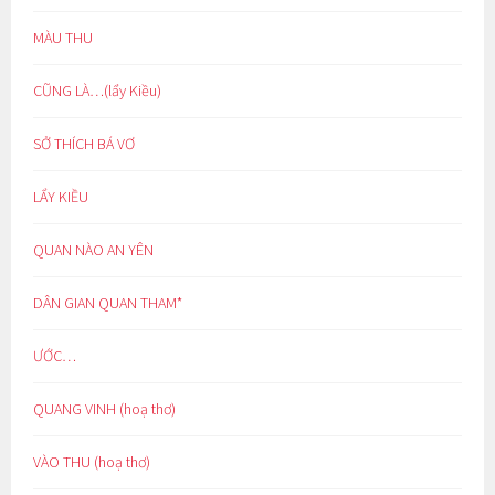
MÀU THU
CŨNG LÀ…(lẩy Kiều)
SỞ THÍCH BÁ VƠ
LẨY KIỀU
QUAN NÀO AN YÊN
DÂN GIAN QUAN THAM*
ƯỚC…
QUANG VINH (hoạ thơ)
VÀO THU (hoạ thơ)