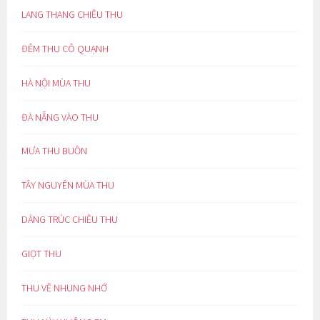
LANG THANG CHIỀU THU
ĐÊM THU CÔ QUẠNH
HÀ NỘI MÙA THU
ĐÀ NẴNG VÀO THU
MƯA THU BUỒN
TÂY NGUYÊN MÙA THU
DÁNG TRÚC CHIỀU THU
GIỌT THU
THU VỀ NHUNG NHỚ