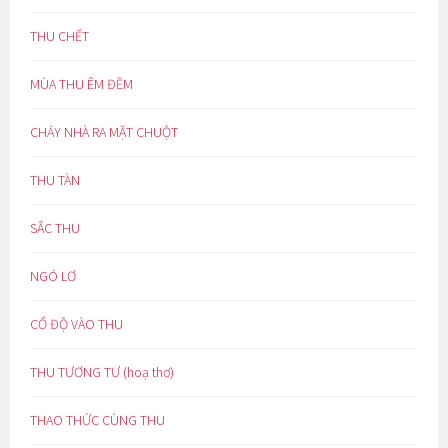
THU CHẾT
MÙA THU ÊM ĐỀM
CHÁY NHÀ RA MẶT CHUỘT
THU TÀN
SẮC THU
NGÓ LƠ
CỔ ĐỘ VÀO THU
THU TƯƠNG TƯ (hoạ thơ)
THAO THỨC CÙNG THU