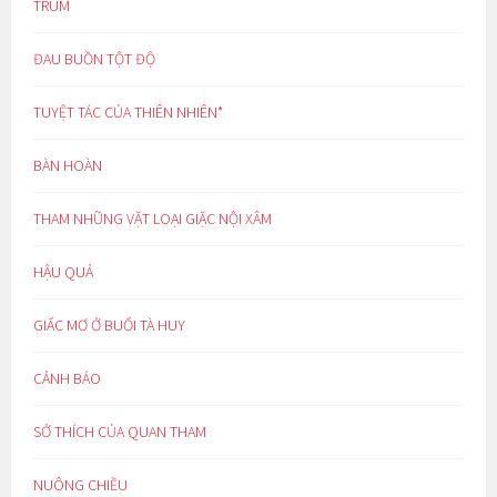
TRÙM
ĐAU BUỒN TỘT ĐỘ
TUYỆT TÁC CỦA THIÊN NHIÊN*
BÀN HOÀN
THAM NHŨNG VẶT LOẠI GIẶC NỘI XÂM
HẬU QUẢ
GIẤC MƠ Ở BUỔI TÀ HUY
CẢNH BÁO
SỞ THÍCH CỦA QUAN THAM
NUÔNG CHIỀU