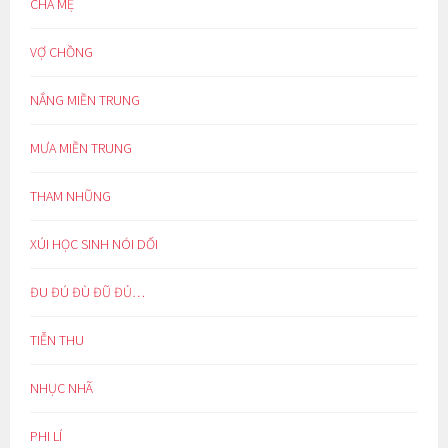
CHA MẸ
VỢ CHỒNG
NẮNG MIỀN TRUNG
MƯA MIỀN TRUNG
THAM NHŨNG
XÚI HỌC SINH NÓI DỐI
ĐU ĐÚ ĐÙ ĐŨ ĐỦ…
TIỄN THU
NHỤC NHÃ
PHI LÍ