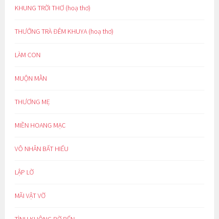
KHUNG TRỜI THƠ (hoạ thơ)
THƯỞNG TRÀ ĐÊM KHUYA (hoạ thơ)
LÀM CON
MUỘN MẰN
THƯƠNG MẸ
MIỀN HOANG MẠC
VÔ NHÂN BẤT HIẾU
LẬP LỜ
MÃI VẬT VỜ
TÌNH KHÔNG BỜ BẾN