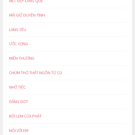
NÉT ĐẸP LÀNG QUÊ
MÃI GIỮ DUYÊN TÌNH
LÀNG YÊU
ƯỚC VỌNG
MIỀN THƯƠNG
CHÙM THƠ THẤT NGÔN TỨ CÚ
NHỚ TIẾC
ĐẮNG ĐÓT
BÔI LEM CỬA PHẬT
NÓI VỚI EM