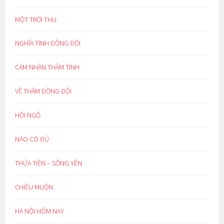
MỘT TRỜI THU
NGHĨA TÌNH ĐỒNG ĐỘI
CẢM NHẬN THÂM TÌNH
VỀ THĂM ĐỒNG ĐỘI
HỘI NGỘ
NÀO CÓ ĐỦ
THỪA TIỀN – SỐNG YÊN
CHIỀU MUỘN
HÀ NỘI HÔM NAY