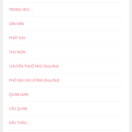
TRONG VEO…
SÂN HẬN
PHẬT DẠY
THU NON
CHUYỆN THUỞ NÀO (hoạ thơ)
PHỐ NÚI VÀO ĐÔNG (hoạ thơ)
QUAN GIAN
CẨU QUAN
ĐẤU THẦU…