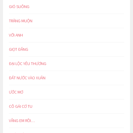
GIÓ SUÔNG
TRĂNG MUỘN
VỚI ANH
GIỌT ĐẮNG
ĐẠI LỘC YÊU THƯƠNG
ĐẤT NƯỚC VÀO XUÂN
ƯỚC MƠ
CÔ GÁI CƠ TU
VẮNG EM RỒI…