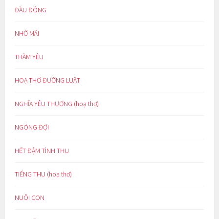
ĐẦU ĐÔNG
NHỚ MÃI
THẦM YÊU
HOẠ THƠ ĐƯỜNG LUẬT
NGHĨA YÊU THƯƠNG (hoạ thơ)
NGÓNG ĐỢI
HẾT ĐẬM TÌNH THU
TIẾNG THU (hoạ thơ)
NUÔI CON