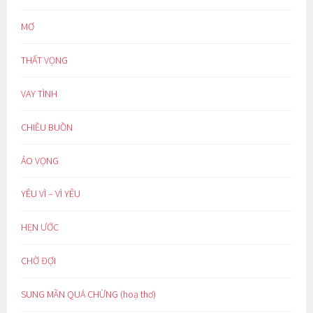
MƠ
THẤT VỌNG
VAY TÌNH
CHIỀU BUỒN
ẢO VỌNG
YÊU VÌ – VÌ YÊU
HẸN ƯỚC
CHỜ ĐỢI
SUNG MÃN QUÁ CHỪNG (hoạ thơ)