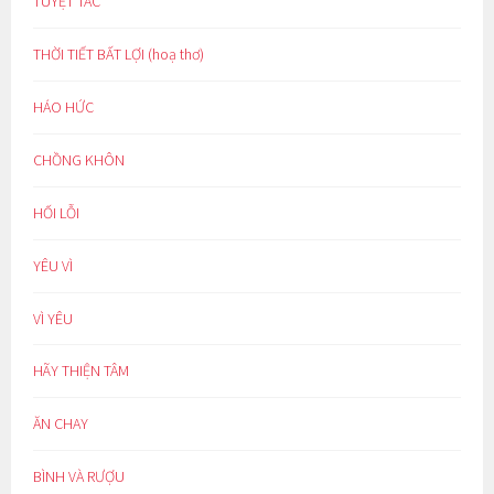
TUYỆT TÁC
THỜI TIẾT BẤT LỢI (hoạ thơ)
HÁO HỨC
CHỒNG KHÔN
HỐI LỖI
YÊU VÌ
VÌ YÊU
HÃY THIỆN TÂM
ĂN CHAY
BÌNH VÀ RƯỢU