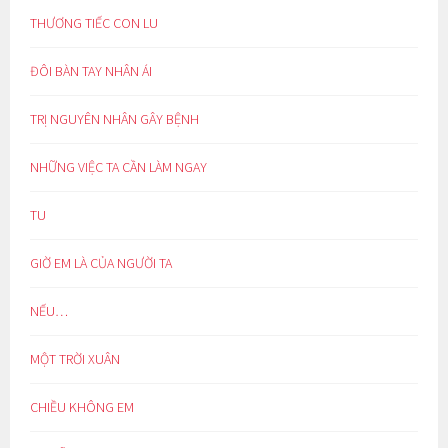
THƯƠNG TIẾC CON LU
ĐÔI BÀN TAY NHÂN ÁI
TRỊ NGUYÊN NHÂN GÂY BỆNH
NHỮNG VIỆC TA CẦN LÀM NGAY
TU
GIỜ EM LÀ CỦA NGƯỜI TA
NẾU…
MỘT TRỜI XUÂN
CHIỀU KHÔNG EM