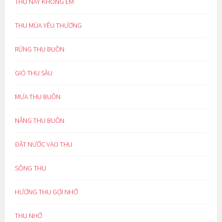
THU NÀY KHÔNG EM
THU MÙA YÊU THƯƠNG
RỪNG THU BUỒN
GIÓ THU SẦU
MƯA THU BUỒN
NẮNG THU BUỒN
ĐẤT NƯỚC VÀO THU
SÔNG THU
HƯƠNG THU GỢI NHỚ
THU NHỚ