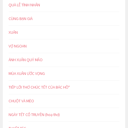
QUÀ LỄ TÌNH NHÂN
CÙNG BẠN GIÀ
XUÂN
VỢ NGOAN
ÁNH XUÂN QUÝ MÃO
MÙA XUÂN ƯỚC VỌNG
TIẾP LỜI THƠ CHÚC TẾT CỦA BÁC HỒ*
CHUỘT VÀ MÈO
NGÀY TẾT CỔ TRUYỀN (hoạ thơ)