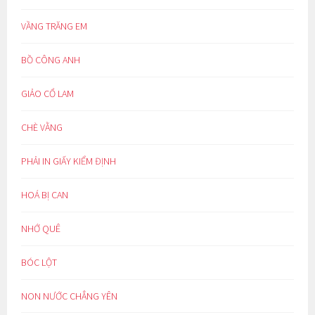
VẦNG TRĂNG EM
BỒ CÔNG ANH
GIẢO CỔ LAM
CHÈ VẰNG
PHẢI IN GIẤY KIỂM ĐỊNH
HOÁ BỊ CAN
NHỚ QUÊ
BÓC LỘT
NON NƯỚC CHẲNG YÊN