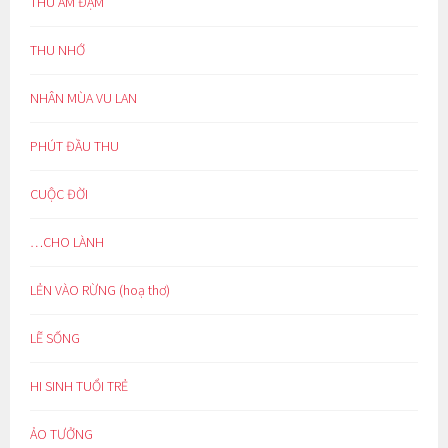
THU ẢM ĐẠM
THU NHỚ
NHÂN MÙA VU LAN
PHÚT ĐẦU THU
CUỘC ĐỜI
…CHO LÀNH
LẺN VÀO RỪNG (hoạ thơ)
LẼ SỐNG
HI SINH TUỔI TRẺ
ẢO TƯỞNG