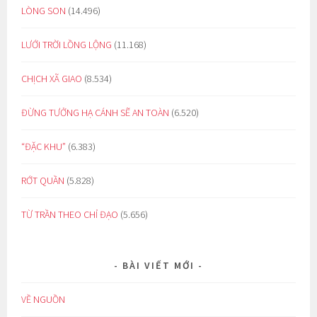
LÒNG SON
(14.496)
LƯỚI TRỜI LỒNG LỘNG
(11.168)
CHỊCH XÃ GIAO
(8.534)
ĐỪNG TƯỞNG HẠ CÁNH SẼ AN TOÀN
(6.520)
“ĐẶC KHU”
(6.383)
RỚT QUẦN
(5.828)
TỪ TRẦN THEO CHỈ ĐẠO
(5.656)
BÀI VIẾT MỚI
VỀ NGUỒN