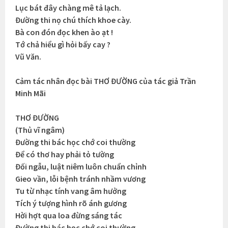
Lục bát đây chàng mê tả lạch.
Đường thi nọ chú thích khoe cày.
Bà con đón đọc khen ào ạt !
Tớ chả hiểu gì hỏi bấy cay ?
Vũ Văn.
Cảm tác nhân đọc bài THƠ ĐƯỜNG của tác giả Trần
Minh Mãi
THƠ ĐƯỜNG
(Thủ vĩ ngâm)
Đường thi bác học chớ coi thường
Để có thơ hay phải tỏ tường
Đối ngẫu, luật niêm luôn chuẩn chỉnh
Gieo vần, lỗi bệnh tránh nhầm vương
Tu từ nhạc tính vang âm hưởng
Tích ý tượng hình rõ ánh gương
Hời hợt qua loa đừng sáng tác
Đường thi bác học chớ coi thường