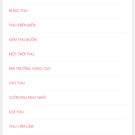
RỪNG THU
THU TRÊN BIỂN
ĐÊM THU BUỒN
MỘT TRỜI THU
MÁI TRƯỜNG VÙNG CAO
VÀO THU
VƯỜN RAU NHO NHỎ
ĐỢI THU
THU CĂM CĂM