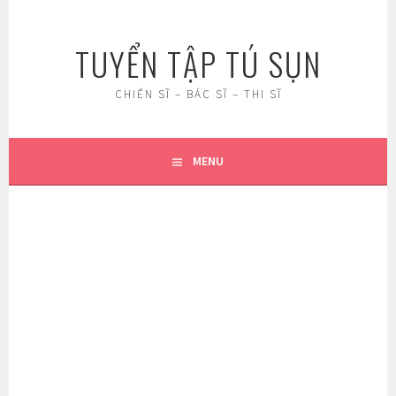
Skip
to
TUYỂN TẬP TÚ SỤN
content
CHIẾN SĨ – BÁC SĨ – THI SĨ
MENU