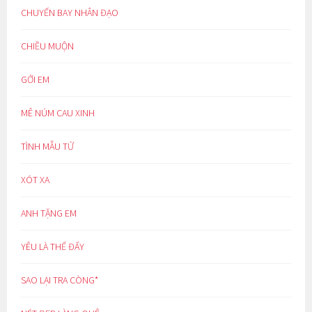
CHUYẾN BAY NHÂN ĐẠO
CHIỀU MUỘN
GỞI EM
MÊ NÚM CAU XINH
TÌNH MẪU TỬ
XÓT XA
ANH TẶNG EM
YÊU LÀ THẾ ĐẤY
SAO LẠI TRA CÒNG*