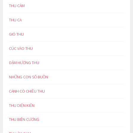
THU CẢM
THU CA
GIÓ THU
CÚC VÀO THU
ĐẬM HƯƠNG THU
NHỮNG CON SỐ BUỒN
CÁNH CÒ CHIỀU THU
THU DIỆN KIẾN
THU BIÊN CƯƠNG