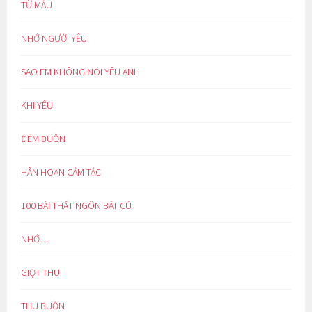
TỪ MẪU
NHỚ NGƯỜI YÊU
SAO EM KHÔNG NÓI YÊU ANH
KHI YÊU
ĐÊM BUỒN
HÂN HOAN CẢM TÁC
100 BÀI THẤT NGÔN BÁT CÚ
NHỚ…
GIỌT THU
THU BUỒN