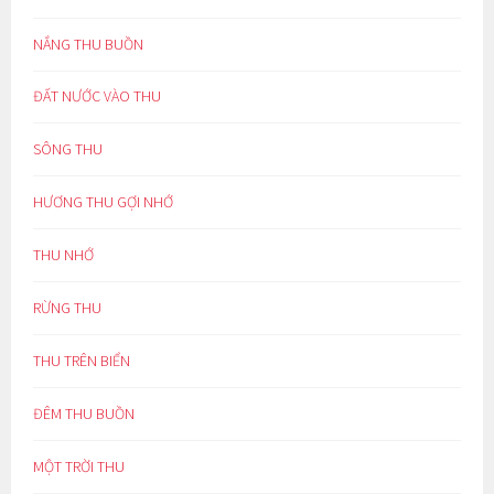
NẮNG THU BUỒN
ĐẤT NƯỚC VÀO THU
SÔNG THU
HƯƠNG THU GỢI NHỚ
THU NHỚ
RỪNG THU
THU TRÊN BIỂN
ĐÊM THU BUỒN
MỘT TRỜI THU