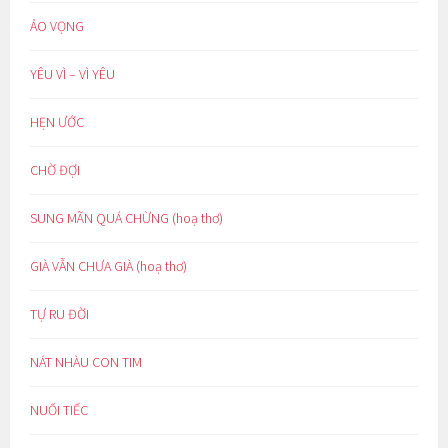
ẢO VỌNG
YÊU VÌ – VÌ YÊU
HẸN ƯỚC
CHỜ ĐỢI
SUNG MÃN QUÁ CHỪNG (hoạ thơ)
GIÀ VẪN CHƯA GIÀ (hoạ thơ)
TỰ RU ĐỜI
NÁT NHÀU CON TIM
NUỐI TIẾC