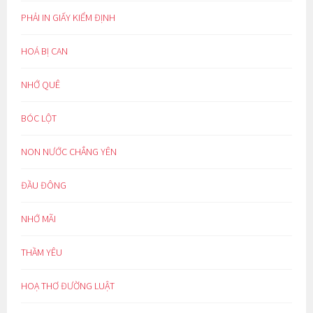
PHẢI IN GIẤY KIỂM ĐỊNH
HOÁ BỊ CAN
NHỚ QUÊ
BÓC LỘT
NON NƯỚC CHẲNG YÊN
ĐẦU ĐÔNG
NHỚ MÃI
THẦM YÊU
HOẠ THƠ ĐƯỜNG LUẬT