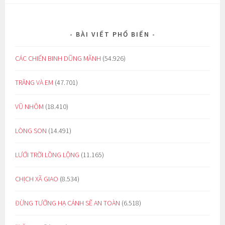
BÀI VIẾT PHỔ BIẾN
CÁC CHIẾN BINH DŨNG MÃNH
(54.926)
TRĂNG VÀ EM
(47.701)
VŨ NHÔM
(18.410)
LÒNG SON
(14.491)
LƯỚI TRỜI LỒNG LỘNG
(11.165)
CHỊCH XÃ GIAO
(8.534)
ĐỪNG TƯỞNG HẠ CÁNH SẼ AN TOÀN
(6.518)