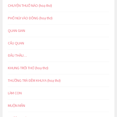
CHUYỆN THUỞ NÀO (hoạ thơ)
PHỐ NÚI VÀO ĐÔNG (hoạ thơ)
QUAN GIAN
CẨU QUAN
ĐẤU THẦU…
KHUNG TRỜI THƠ (hoạ thơ)
THƯỞNG TRÀ ĐÊM KHUYA (hoạ thơ)
LÀM CON
MUỘN MẰN