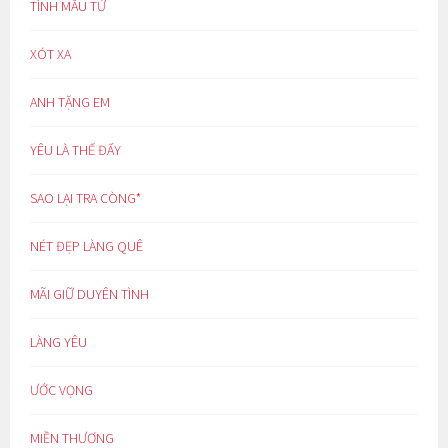
TÌNH MẪU TỬ
XÓT XA
ANH TẶNG EM
YÊU LÀ THẾ ĐẤY
SAO LẠI TRA CÒNG*
NÉT ĐẸP LÀNG QUÊ
MÃI GIỮ DUYÊN TÌNH
LÀNG YÊU
ƯỚC VỌNG
MIỀN THƯƠNG