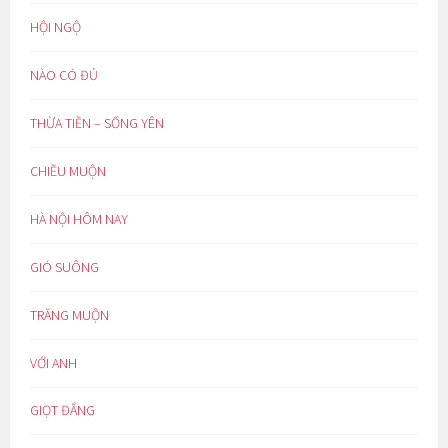
HỘI NGỘ
NÀO CÓ ĐỦ
THỪA TIỀN – SỐNG YÊN
CHIỀU MUỘN
HÀ NỘI HÔM NAY
GIÓ SUÔNG
TRĂNG MUỘN
VỚI ANH
GIỌT ĐẮNG