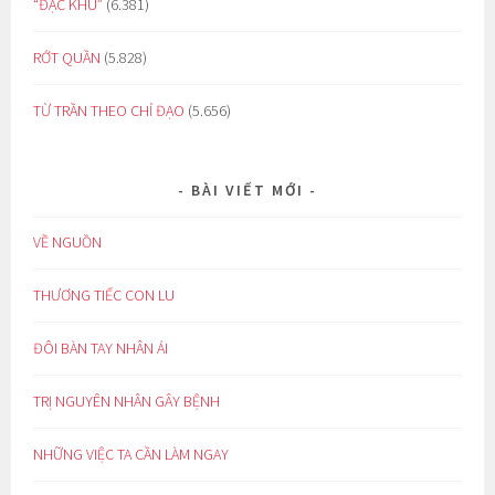
“ĐẶC KHU”
(6.381)
RỚT QUẦN
(5.828)
TỪ TRẦN THEO CHỈ ĐẠO
(5.656)
BÀI VIẾT MỚI
VỀ NGUỒN
THƯƠNG TIẾC CON LU
ĐÔI BÀN TAY NHÂN ÁI
TRỊ NGUYÊN NHÂN GÂY BỆNH
NHỮNG VIỆC TA CẦN LÀM NGAY