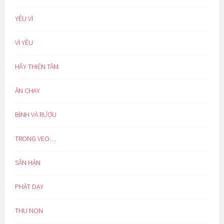
YÊU VÌ
VÌ YÊU
HÃY THIỆN TÂM
ĂN CHAY
BÌNH VÀ RƯỢU
TRONG VEO…
SÂN HẬN
PHẬT DẠY
THU NON