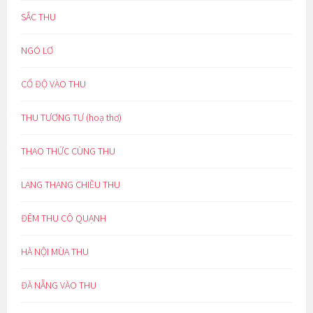
SẮC THU
NGÓ LƠ
CỔ ĐỘ VÀO THU
THU TƯƠNG TƯ (hoạ thơ)
THAO THỨC CÙNG THU
LANG THANG CHIỀU THU
ĐÊM THU CÔ QUẠNH
HÀ NỘI MÙA THU
ĐÀ NẴNG VÀO THU