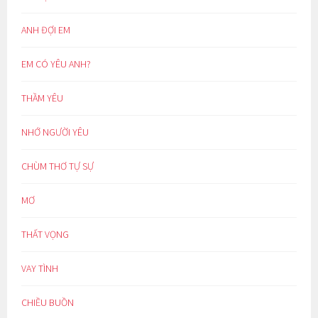
ANH ĐỢI EM
EM CÓ YÊU ANH?
THẦM YÊU
NHỚ NGƯỜI YÊU
CHÙM THƠ TỰ SỰ
MƠ
THẤT VỌNG
VAY TÌNH
CHIỀU BUỒN