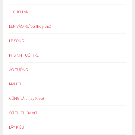
…CHO LÀNH
LẺN VÀO RỪNG (hoạ thơ)
LẼ SỐNG
HI SINH TUỔI TRẺ
ẢO TƯỞNG
MÀU THU
CŨNG LÀ…(lẩy Kiều)
SỞ THÍCH BÁ VƠ
LẨY KIỀU