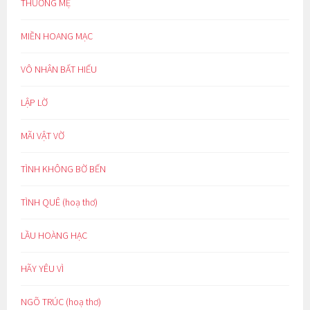
THƯƠNG MẸ
MIỀN HOANG MẠC
VÔ NHÂN BẤT HIẾU
LẬP LỜ
MÃI VẬT VỜ
TÌNH KHÔNG BỜ BẾN
TÌNH QUÊ (hoạ thơ)
LẦU HOÀNG HẠC
HÃY YÊU VÌ
NGÕ TRÚC (hoạ thơ)