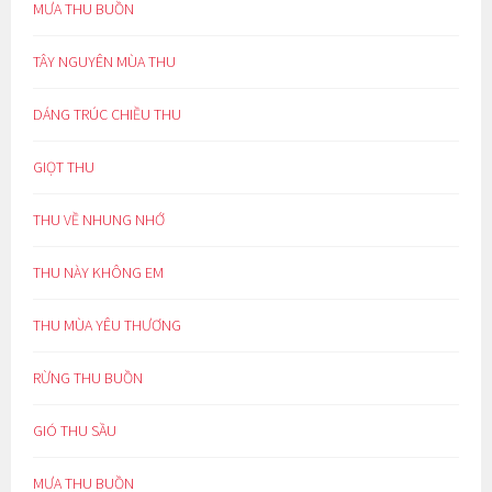
MƯA THU BUỒN
TÂY NGUYÊN MÙA THU
DÁNG TRÚC CHIỀU THU
GIỌT THU
THU VỀ NHUNG NHỚ
THU NÀY KHÔNG EM
THU MÙA YÊU THƯƠNG
RỪNG THU BUỒN
GIÓ THU SẦU
MƯA THU BUỒN