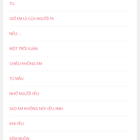
TU
GIỜ EM LÀ CỦA NGƯỜI TA
NẾU…
MỘT TRỜI XUÂN
CHIỀU KHÔNG EM
TỪ MẪU
NHỚ NGƯỜI YÊU
SAO EM KHÔNG NÓI YÊU ANH
KHI YÊU
ĐÊM BUỒN