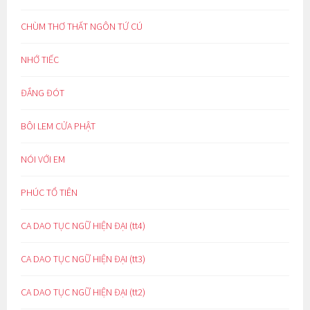
CHÙM THƠ THẤT NGÔN TỨ CÚ
NHỚ TIẾC
ĐẮNG ĐÓT
BÔI LEM CỬA PHẬT
NÓI VỚI EM
PHÚC TỔ TIÊN
CA DAO TỤC NGỮ HIỆN ĐẠI (tt4)
CA DAO TỤC NGỮ HIỆN ĐẠI (tt3)
CA DAO TỤC NGỮ HIỆN ĐẠI (tt2)