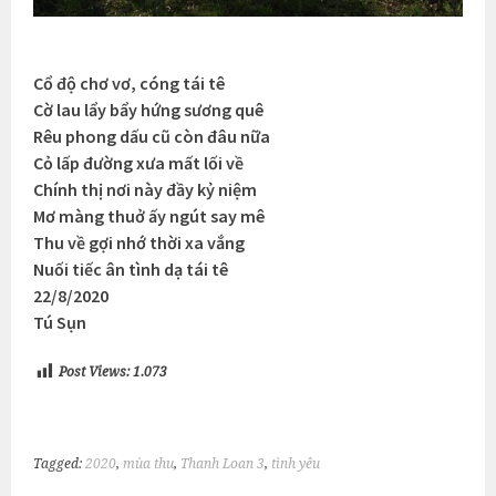
Cổ độ chơ vơ, cóng tái tê
Cờ lau lẩy bẩy hứng sương quê
Rêu phong dấu cũ còn đâu nữa
Cỏ lấp đường xưa mất lối về
Chính thị nơi này đầy kỷ niệm
Mơ màng thuở ấy ngút say mê
Thu về gợi nhớ thời xa vắng
Nuối tiếc ân tình dạ tái tê
22/8/2020
Tú Sụn
Post Views:
1.073
Tagged:
2020
,
mùa thu
,
Thanh Loan 3
,
tình yêu