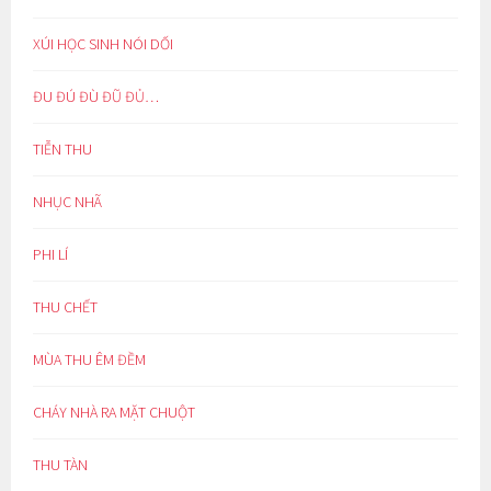
XÚI HỌC SINH NÓI DỐI
ĐU ĐÚ ĐÙ ĐŨ ĐỦ…
TIỄN THU
NHỤC NHÃ
PHI LÍ
THU CHẾT
MÙA THU ÊM ĐỀM
CHÁY NHÀ RA MẶT CHUỘT
THU TÀN