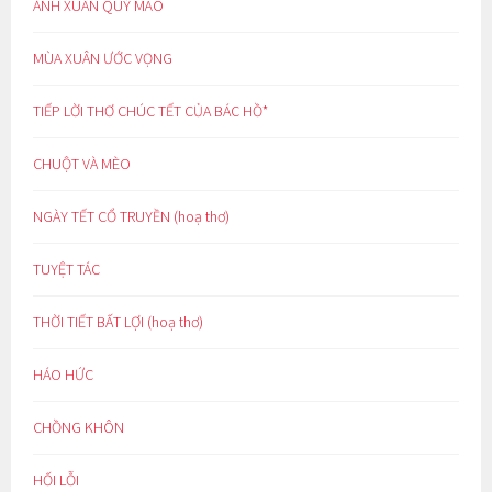
ÁNH XUÂN QUÝ MÃO
MÙA XUÂN ƯỚC VỌNG
TIẾP LỜI THƠ CHÚC TẾT CỦA BÁC HỒ*
CHUỘT VÀ MÈO
NGÀY TẾT CỔ TRUYỀN (hoạ thơ)
TUYỆT TÁC
THỜI TIẾT BẤT LỢI (hoạ thơ)
HÁO HỨC
CHỒNG KHÔN
HỐI LỖI