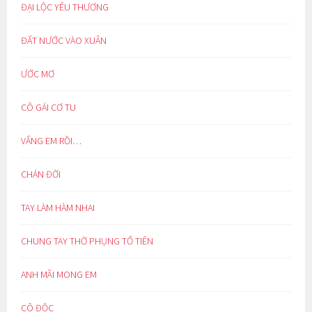
ĐẠI LỘC YÊU THƯƠNG
ĐẤT NƯỚC VÀO XUÂN
ƯỚC MƠ
CÔ GÁI CƠ TU
VẮNG EM RỒI…
CHÁN ĐỜI
TAY LÀM HÀM NHAI
CHUNG TAY THỜ PHỤNG TỔ TIÊN
ANH MÃI MONG EM
CÔ ĐỘC