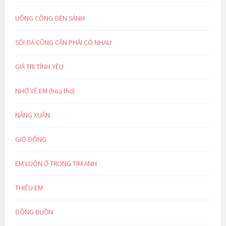
UỔNG CÔNG ĐÈN SÁNH
SỎI ĐÁ CŨNG CẦN PHẢI CÓ NHAU
GIÁ TRỊ TÌNH YÊU
NHỚ VỀ EM (hoạ thơ)
NẮNG XUÂN
GIÓ ĐÔNG
EM LUÔN Ở TRONG TIM ANH
THIẾU EM
ĐÔNG BUỒN