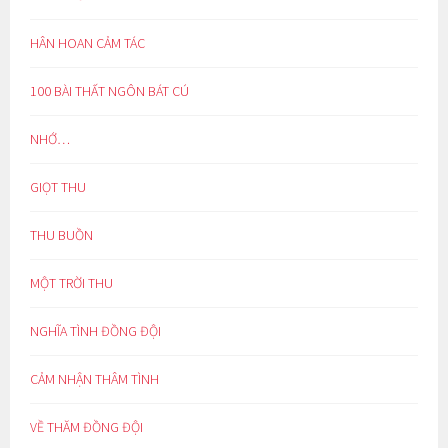
HÂN HOAN CẢM TÁC
100 BÀI THẤT NGÔN BÁT CÚ
NHỚ…
GIỌT THU
THU BUỒN
MỘT TRỜI THU
NGHĨA TÌNH ĐỒNG ĐỘI
CẢM NHẬN THÂM TÌNH
VỀ THĂM ĐỒNG ĐỘI