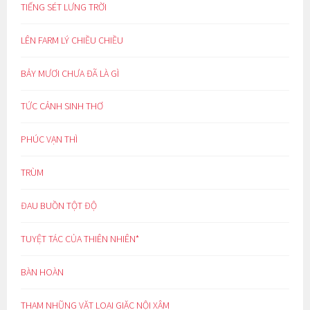
TIẾNG SÉT LƯNG TRỜI
LÊN FARM LÝ CHIỀU CHIỀU
BẢY MƯƠI CHƯA ĐÃ LÀ GÌ
TỨC CẢNH SINH THƠ
PHÚC VẠN THÌ
TRÙM
ĐAU BUỒN TỘT ĐỘ
TUYỆT TÁC CỦA THIÊN NHIÊN*
BÀN HOÀN
THAM NHŨNG VẶT LOẠI GIẶC NỘI XÂM