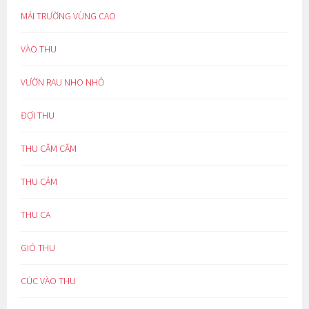
MÁI TRƯỜNG VÙNG CAO
VÀO THU
VƯỜN RAU NHO NHỎ
ĐỢI THU
THU CĂM CĂM
THU CẢM
THU CA
GIÓ THU
CÚC VÀO THU