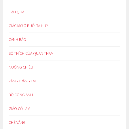
HẬU QUẢ
GIẤC MƠ Ở BUỔI TÀ HUY
CẢNH BÁO
SỞ THÍCH CỦA QUAN THAM
NUÔNG CHIỀU
VẦNG TRĂNG EM
BỒ CÔNG ANH
GIẢO CỔ LAM
CHÈ VẰNG