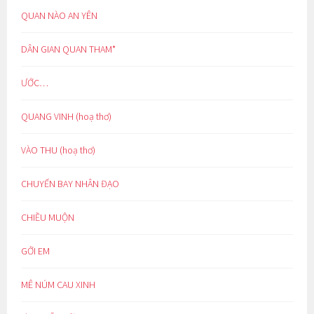
QUAN NÀO AN YÊN
DÂN GIAN QUAN THAM*
ƯỚC…
QUANG VINH (hoạ thơ)
VÀO THU (hoạ thơ)
CHUYẾN BAY NHÂN ĐẠO
CHIỀU MUỘN
GỞI EM
MÊ NÚM CAU XINH