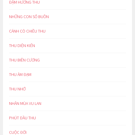
ĐẬM HƯƠNG THU
NHỮNG CON SỐ BUỒN
CÁNH CÒ CHIỀU THU
THU DIỆN KIẾN
THU BIÊN CƯƠNG
THU ẢM ĐẠM
THU NHỚ
NHÂN MÙA VU LAN
PHÚT ĐẦU THU
CUỘC ĐỜI