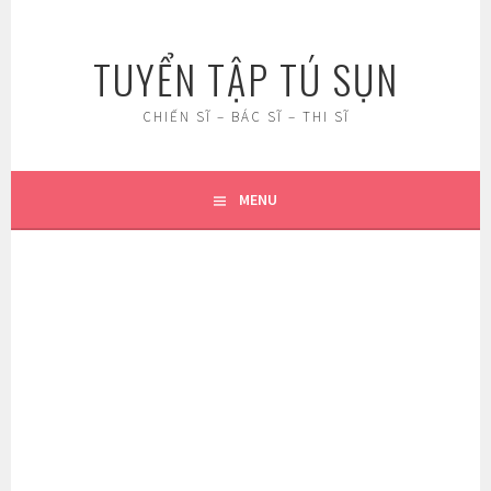
Skip
to
TUYỂN TẬP TÚ SỤN
content
CHIẾN SĨ – BÁC SĨ – THI SĨ
MENU