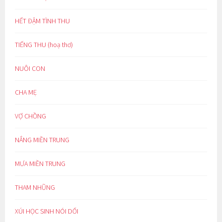
HẾT ĐẬM TÌNH THU
TIẾNG THU (hoạ thơ)
NUÔI CON
CHA MẸ
VỢ CHỒNG
NẮNG MIỀN TRUNG
MƯA MIỀN TRUNG
THAM NHŨNG
XÚI HỌC SINH NÓI DỐI