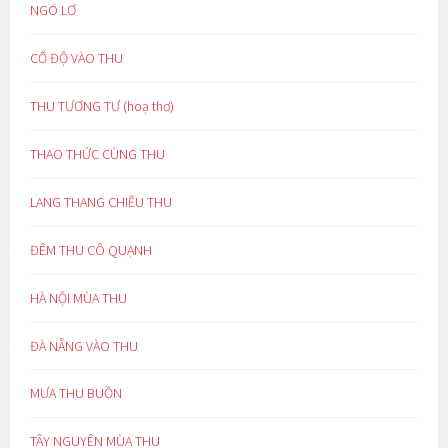
NGÓ LƠ
CỔ ĐỘ VÀO THU
THU TƯƠNG TƯ (hoạ thơ)
THAO THỨC CÙNG THU
LANG THANG CHIỀU THU
ĐÊM THU CÔ QUẠNH
HÀ NỘI MÙA THU
ĐÀ NẴNG VÀO THU
MƯA THU BUỒN
TÂY NGUYÊN MÙA THU