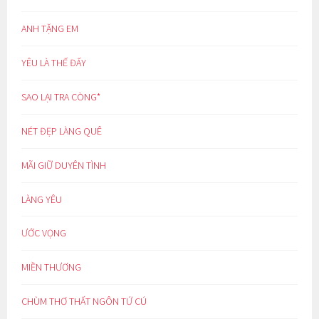
ANH TẶNG EM
YÊU LÀ THẾ ĐẤY
SAO LẠI TRA CÒNG*
NÉT ĐẸP LÀNG QUÊ
MÃI GIỮ DUYÊN TÌNH
LÀNG YÊU
ƯỚC VỌNG
MIỀN THƯƠNG
CHÙM THƠ THẤT NGÔN TỨ CÚ