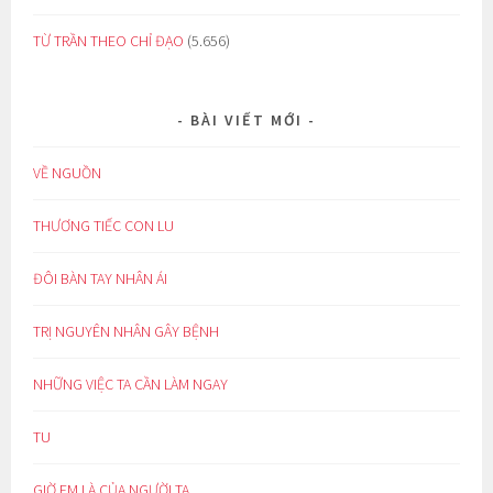
TỪ TRẦN THEO CHỈ ĐẠO
(5.656)
BÀI VIẾT MỚI
VỀ NGUỒN
THƯƠNG TIẾC CON LU
ĐÔI BÀN TAY NHÂN ÁI
TRỊ NGUYÊN NHÂN GÂY BỆNH
NHỮNG VIỆC TA CẦN LÀM NGAY
TU
GIỜ EM LÀ CỦA NGƯỜI TA