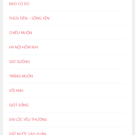
NÀO CÓ ĐỦ
THỪA TIỀN – SỐNG YÊN
CHIỀU MUỘN
HÀ NỘI HÔM NAY
GIÓ SUÔNG
TRĂNG MUỘN
VỚI ANH
GIỌT ĐẮNG
ĐẠI LỘC YÊU THƯƠNG
ĐẤT NƯỚC VÀO XUÂN