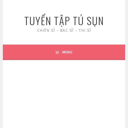
Skip
to
TUYỂN TẬP TÚ SỤN
content
CHIẾN SĨ – BÁC SĨ – THI SĨ
MENU