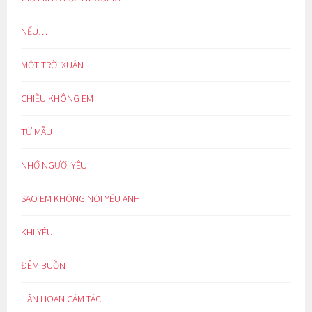
NẾU…
MỘT TRỜI XUÂN
CHIỀU KHÔNG EM
TỪ MẪU
NHỚ NGƯỜI YÊU
SAO EM KHÔNG NÓI YÊU ANH
KHI YÊU
ĐÊM BUỒN
HÂN HOAN CẢM TÁC