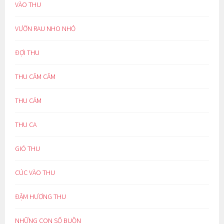
VÀO THU
VƯỜN RAU NHO NHỎ
ĐỢI THU
THU CĂM CĂM
THU CẢM
THU CA
GIÓ THU
CÚC VÀO THU
ĐẬM HƯƠNG THU
NHỮNG CON SỐ BUỒN