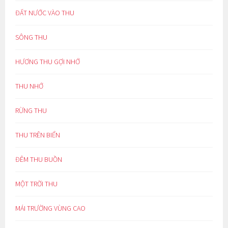
ĐẤT NƯỚC VÀO THU
SÔNG THU
HƯƠNG THU GỢI NHỚ
THU NHỚ
RỪNG THU
THU TRÊN BIỂN
ĐÊM THU BUỒN
MỘT TRỜI THU
MÁI TRƯỜNG VÙNG CAO