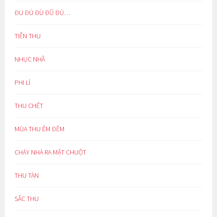
ĐU ĐÚ ĐÙ ĐŨ ĐỦ…
TIỄN THU
NHỤC NHÃ
PHI LÍ
THU CHẾT
MÙA THU ÊM ĐỀM
CHÁY NHÀ RA MẶT CHUỘT
THU TÀN
SẮC THU