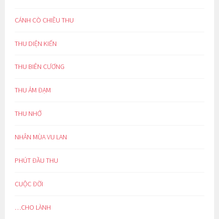
CÁNH CÒ CHIỀU THU
THU DIỆN KIẾN
THU BIÊN CƯƠNG
THU ẢM ĐẠM
THU NHỚ
NHÂN MÙA VU LAN
PHÚT ĐẦU THU
CUỘC ĐỜI
…CHO LÀNH