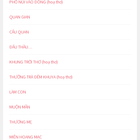
PHỐ NÚI VÀO ĐÔNG (hoạ thơ)
QUAN GIAN
CẨU QUAN
ĐẤU THẦU…
KHUNG TRỜI THƠ (hoạ thơ)
THƯỞNG TRÀ ĐÊM KHUYA (hoạ thơ)
LÀM CON
MUỘN MẰN
THƯƠNG MẸ
MIỀN HOANG MẠC