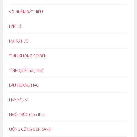
VÔ NHÂN BẤT HIẾU
LẬP LỜ
MÃI VẬT VỜ
TÌNH KHÔNG BỜ BẾN
TÌNH QUÊ (hoạ thơ)
LẦU HOÀNG HẠC
HÃY YÊU VÌ
NGÕ TRÚC (hoạ thơ)
UỔNG CÔNG ĐÈN SÁNH