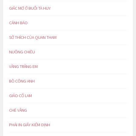
GIẤC MƠ Ở BUỔI TÀ HUY
CẢNH BÁO
SỞ THÍCH CỦA QUAN THAM
NUÔNG CHIỀU
VẦNG TRĂNG EM
BỒ CÔNG ANH
GIẢO CỔ LAM
CHÈ VẰNG
PHẢI IN GIẤY KIỂM ĐỊNH