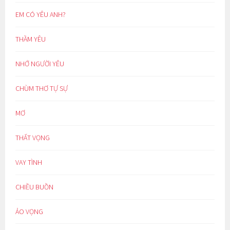
EM CÓ YÊU ANH?
THẦM YÊU
NHỚ NGƯỜI YÊU
CHÙM THƠ TỰ SỰ
MƠ
THẤT VỌNG
VAY TÌNH
CHIỀU BUỒN
ẢO VỌNG