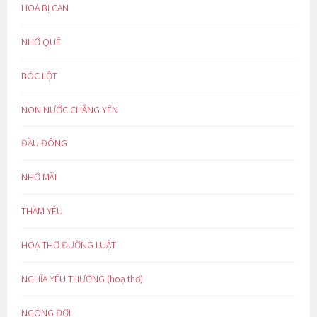
HOÁ BỊ CAN
NHỚ QUÊ
BÓC LỘT
NON NƯỚC CHẲNG YÊN
ĐẦU ĐÔNG
NHỚ MÃI
THẦM YÊU
HOẠ THƠ ĐƯỜNG LUẬT
NGHĨA YÊU THƯƠNG (hoạ thơ)
NGÓNG ĐỢI