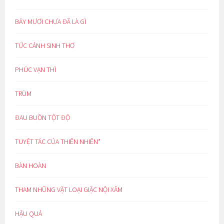
BẢY MƯƠI CHƯA ĐÃ LÀ GÌ
TỨC CẢNH SINH THƠ
PHÚC VẠN THÌ
TRÙM
ĐAU BUỒN TỘT ĐỘ
TUYỆT TÁC CỦA THIÊN NHIÊN*
BÀN HOÀN
THAM NHŨNG VẶT LOẠI GIẶC NỘI XÂM
HẬU QUẢ