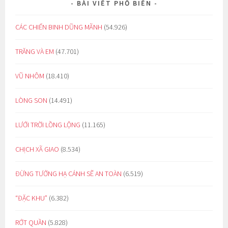
BÀI VIẾT PHỔ BIẾN
CÁC CHIẾN BINH DŨNG MÃNH
(54.926)
TRĂNG VÀ EM
(47.701)
VŨ NHÔM
(18.410)
LÒNG SON
(14.491)
LƯỚI TRỜI LỒNG LỘNG
(11.165)
CHỊCH XÃ GIAO
(8.534)
ĐỪNG TƯỞNG HẠ CÁNH SẼ AN TOÀN
(6.519)
“ĐẶC KHU”
(6.382)
RỚT QUẦN
(5.828)