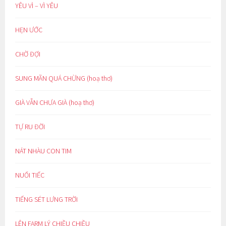
YÊU VÌ – VÌ YÊU
HẸN ƯỚC
CHỜ ĐỢI
SUNG MÃN QUÁ CHỪNG (hoạ thơ)
GIÀ VẪN CHƯA GIÀ (hoạ thơ)
TỰ RU ĐỜI
NÁT NHÀU CON TIM
NUỐI TIẾC
TIẾNG SÉT LƯNG TRỜI
LÊN FARM LÝ CHIỀU CHIỀU