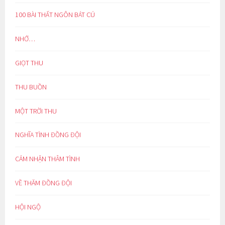
100 BÀI THẤT NGÔN BÁT CÚ
NHỚ…
GIỌT THU
THU BUỒN
MỘT TRỜI THU
NGHĨA TÌNH ĐỒNG ĐỘI
CẢM NHẬN THÂM TÌNH
VỀ THĂM ĐỒNG ĐỘI
HỘI NGỘ