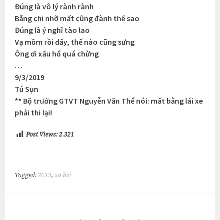
Đúng là vô lý rành rành
Bằng chi nhỡ mất cũng đành thế sao
Đúng là ý nghĩ tào lao
Vạ mồm rồi đấy, thế nào cũng sưng
Ông ơi xấu hổ quá chừng
…
9/3/2019
Tú Sụn
** Bộ trưởng GTVT Nguyễn Văn Thể nói: mất bằng lái xe
phải thi lại!
Post Views:
2.321
Tagged:
2019
,
xã hội