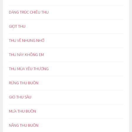
DÁNG TRÚC CHIỀU THU
GIỌT THU
THU VỀ NHUNG NHỚ
THU NÀY KHÔNG EM
THU MÙA YÊU THƯƠNG
RỪNG THU BUỒN
GIÓ THU SẦU
MƯA THU BUỒN
NẮNG THU BUỒN