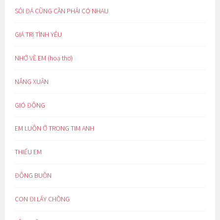
SỎI ĐÁ CŨNG CẦN PHẢI CÓ NHAU
GIÁ TRỊ TÌNH YÊU
NHỚ VỀ EM (hoạ thơ)
NẮNG XUÂN
GIÓ ĐÔNG
EM LUÔN Ở TRONG TIM ANH
THIẾU EM
ĐÔNG BUỒN
CON ĐI LẤY CHỒNG