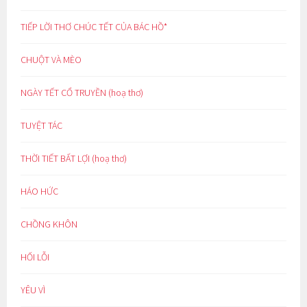
TIẾP LỜI THƠ CHÚC TẾT CỦA BÁC HỒ*
CHUỘT VÀ MÈO
NGÀY TẾT CỔ TRUYỀN (hoạ thơ)
TUYỆT TÁC
THỜI TIẾT BẤT LỢI (hoạ thơ)
HÁO HỨC
CHỒNG KHÔN
HỐI LỖI
YÊU VÌ