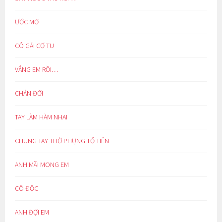
ƯỚC MƠ
CÔ GÁI CƠ TU
VẮNG EM RỒI…
CHÁN ĐỜI
TAY LÀM HÀM NHAI
CHUNG TAY THỜ PHỤNG TỔ TIÊN
ANH MÃI MONG EM
CÔ ĐỘC
ANH ĐỢI EM