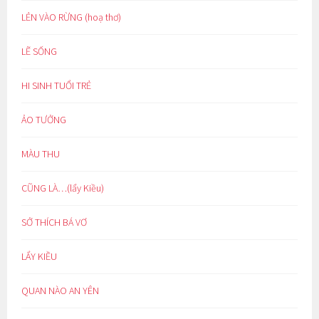
LẺN VÀO RỪNG (hoạ thơ)
LẼ SỐNG
HI SINH TUỔI TRẺ
ẢO TƯỞNG
MÀU THU
CŨNG LÀ…(lẩy Kiều)
SỞ THÍCH BÁ VƠ
LẨY KIỀU
QUAN NÀO AN YÊN