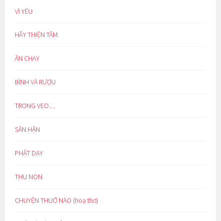
VÌ YÊU
HÃY THIỆN TÂM
ĂN CHAY
BÌNH VÀ RƯỢU
TRONG VEO…
SÂN HẬN
PHẬT DẠY
THU NON
CHUYỆN THUỞ NÀO (hoạ thơ)