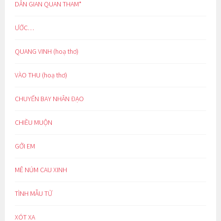
DÂN GIAN QUAN THAM*
ƯỚC…
QUANG VINH (hoạ thơ)
VÀO THU (hoạ thơ)
CHUYẾN BAY NHÂN ĐẠO
CHIỀU MUỘN
GỞI EM
MÊ NÚM CAU XINH
TÌNH MẪU TỬ
XÓT XA