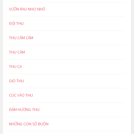
VƯỜN RAU NHO NHỎ
ĐỢI THU
THU CĂM CĂM
THU CẢM
THU CA
GIÓ THU
CÚC VÀO THU
ĐẬM HƯƠNG THU
NHỮNG CON SỐ BUỒN