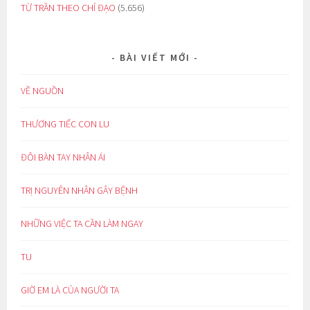
TỪ TRẦN THEO CHỈ ĐẠO
(5.656)
BÀI VIẾT MỚI
VỀ NGUỒN
THƯƠNG TIẾC CON LU
ĐÔI BÀN TAY NHÂN ÁI
TRỊ NGUYÊN NHÂN GÂY BỆNH
NHỮNG VIỆC TA CẦN LÀM NGAY
TU
GIỜ EM LÀ CỦA NGƯỜI TA