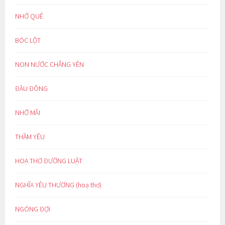
NHỚ QUÊ
BÓC LỘT
NON NƯỚC CHẲNG YÊN
ĐẦU ĐÔNG
NHỚ MÃI
THẦM YÊU
HOẠ THƠ ĐƯỜNG LUẬT
NGHĨA YÊU THƯƠNG (hoạ thơ)
NGÓNG ĐỢI