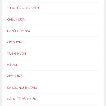
THỪA TIỀN – SỐNG YÊN
CHIỀU MUỘN
HÀ NỘI HÔM NAY
GIÓ SUÔNG
TRĂNG MUỘN
VỚI ANH
GIỌT ĐẮNG
ĐẠI LỘC YÊU THƯƠNG
ĐẤT NƯỚC VÀO XUÂN