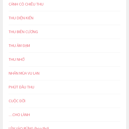
CÁNH CÒ CHIỀU THU
THU DIỆN KIẾN
THU BIÊN CƯƠNG
THU ẢM ĐẠM
THU NHỚ
NHÂN MÙA VU LAN
PHÚT ĐẦU THU
CUỘC ĐỜI
…CHO LÀNH
LẺN VÀO RỪNG (hoạ thơ)