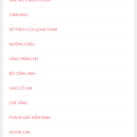
GIẤC MƠ Ở BUỔI TÀ HUY
CẢNH BÁO
SỞ THÍCH CỦA QUAN THAM
NUÔNG CHIỀU
VẦNG TRĂNG EM
BỒ CÔNG ANH
GIẢO CỔ LAM
CHÈ VẰNG
PHẢI IN GIẤY KIỂM ĐỊNH
HOÁ BỊ CAN