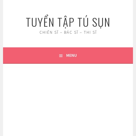
Skip
to
TUYỂN TẬP TÚ SỤN
content
CHIẾN SĨ – BÁC SĨ – THI SĨ
MENU