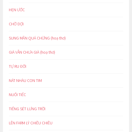
HẸN ƯỚC
CHỜ ĐỢI
SUNG MÃN QUÁ CHỪNG (hoạ thơ)
GIÀ VẪN CHƯA GIÀ (hoạ thơ)
TỰ RU ĐỜI
NÁT NHÀU CON TIM
NUỐI TIẾC
TIẾNG SÉT LƯNG TRỜI
LÊN FARM LÝ CHIỀU CHIỀU