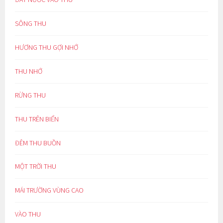
SÔNG THU
HƯƠNG THU GỢI NHỚ
THU NHỚ
RỪNG THU
THU TRÊN BIỂN
ĐÊM THU BUỒN
MỘT TRỜI THU
MÁI TRƯỜNG VÙNG CAO
VÀO THU