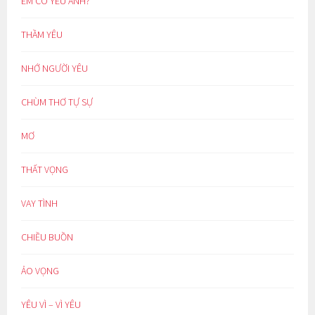
EM CÓ YÊU ANH?
THẦM YÊU
NHỚ NGƯỜI YÊU
CHÙM THƠ TỰ SỰ
MƠ
THẤT VỌNG
VAY TÌNH
CHIỀU BUỒN
ẢO VỌNG
YÊU VÌ – VÌ YÊU