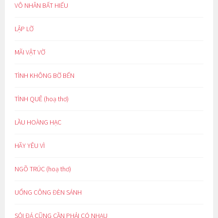
VÔ NHÂN BẤT HIẾU
LẬP LỜ
MÃI VẬT VỜ
TÌNH KHÔNG BỜ BẾN
TÌNH QUÊ (hoạ thơ)
LẦU HOÀNG HẠC
HÃY YÊU VÌ
NGÕ TRÚC (hoạ thơ)
UỔNG CÔNG ĐÈN SÁNH
SỎI ĐÁ CŨNG CẦN PHẢI CÓ NHAU