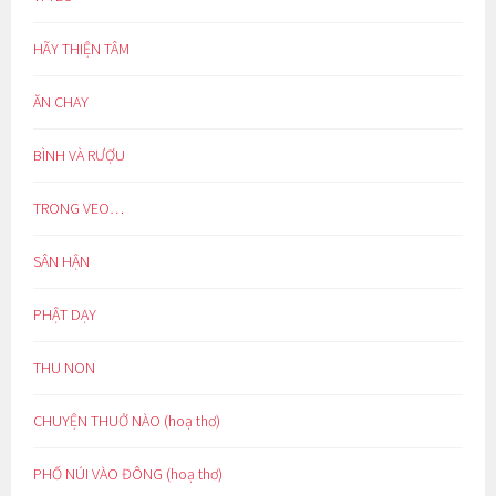
HÃY THIỆN TÂM
ĂN CHAY
BÌNH VÀ RƯỢU
TRONG VEO…
SÂN HẬN
PHẬT DẠY
THU NON
CHUYỆN THUỞ NÀO (hoạ thơ)
PHỐ NÚI VÀO ĐÔNG (hoạ thơ)