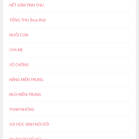
HẾT ĐẬM TÌNH THU
TIẾNG THU (hoạ thơ)
NUÔI CON
CHA MẸ
VỢ CHỒNG
NẮNG MIỀN TRUNG
MƯA MIỀN TRUNG
THAM NHŨNG
XÚI HỌC SINH NÓI DỐI
ĐU ĐÚ ĐÙ ĐŨ ĐỦ…