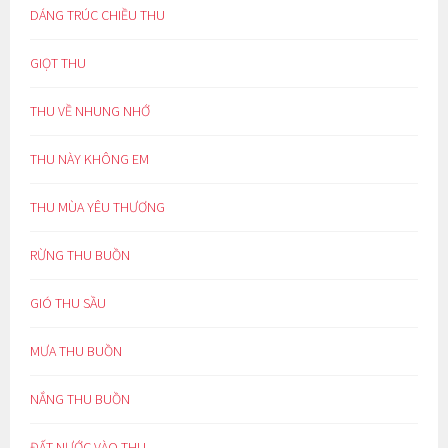
DÁNG TRÚC CHIỀU THU
GIỌT THU
THU VỀ NHUNG NHỚ
THU NÀY KHÔNG EM
THU MÙA YÊU THƯƠNG
RỪNG THU BUỒN
GIÓ THU SẦU
MƯA THU BUỒN
NẮNG THU BUỒN
ĐẤT NƯỚC VÀO THU