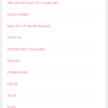
TIẾP LỜI THƠ CHÚC TẾT CỦA BÁC HỒ*
CHUỘT VÀ MÈO
NGÀY TẾT CỔ TRUYỀN (hoạ thơ)
TUYỆT TÁC
THỜI TIẾT BẤT LỢI (hoạ thơ)
HÁO HỨC
CHỒNG KHÔN
HỐI LỖI
YÊU VÌ
VÌ YÊU