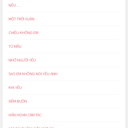
NẾU…
MỘT TRỜI XUÂN
CHIỀU KHÔNG EM
TỪ MẪU
NHỚ NGƯỜI YÊU
SAO EM KHÔNG NÓI YÊU ANH
KHI YÊU
ĐÊM BUỒN
HÂN HOAN CẢM TÁC