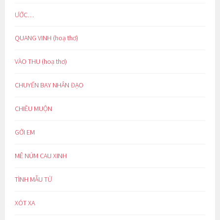
ƯỚC…
QUANG VINH (hoạ thơ)
VÀO THU (hoạ thơ)
CHUYẾN BAY NHÂN ĐẠO
CHIỀU MUỘN
GỞI EM
MÊ NÚM CAU XINH
TÌNH MẪU TỬ
XÓT XA