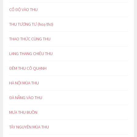
CỔ ĐỘ VÀO THU
THU TƯƠNG TƯ (hoạ thơ)
THAO THỨC CÙNG THU
LANG THANG CHIỀU THU
ĐÊM THU CÔ QUẠNH
HÀ NỘI MÙA THU
ĐÀ NẴNG VÀO THU
MƯA THU BUỒN
TÂY NGUYÊN MÙA THU