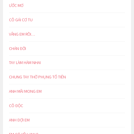
ƯỚC MƠ
CÔ GÁI CƠ TU
VẮNG EM RỒI…
CHÁN ĐỜI
TAY LÀM HÀM NHAI
CHUNG TAY THỜ PHỤNG TỔ TIÊN
ANH MÃI MONG EM
CÔ ĐỘC
ANH ĐỢI EM