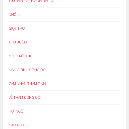
100 BÀI THẤT NGÔN BÁT CÚ
NHỚ…
GIỌT THU
THU BUỒN
MỘT TRỜI THU
NGHĨA TÌNH ĐỒNG ĐỘI
CẢM NHẬN THÂM TÌNH
VỀ THĂM ĐỒNG ĐỘI
HỘI NGỘ
NÀO CÓ ĐỦ