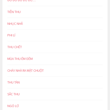
TIỄN THU
NHỤC NHÃ
PHI LÍ
THU CHẾT
MÙA THU ÊM ĐỀM
CHÁY NHÀ RA MẶT CHUỘT
THU TÀN
SẮC THU
NGÓ LƠ