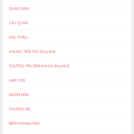
QUAN GIAN
CẨU QUAN
ĐẤU THẦU…
KHUNG TRỜI THƠ (hoạ thơ)
THƯỞNG TRÀ ĐÊM KHUYA (hoạ thơ)
LÀM CON
MUỘN MẰN
THƯƠNG MẸ
MIỀN HOANG MẠC