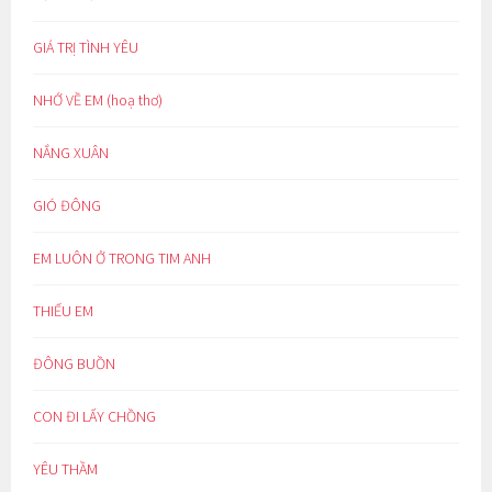
GIÁ TRỊ TÌNH YÊU
NHỚ VỀ EM (hoạ thơ)
NẮNG XUÂN
GIÓ ĐÔNG
EM LUÔN Ở TRONG TIM ANH
THIẾU EM
ĐÔNG BUỒN
CON ĐI LẤY CHỒNG
YÊU THẦM