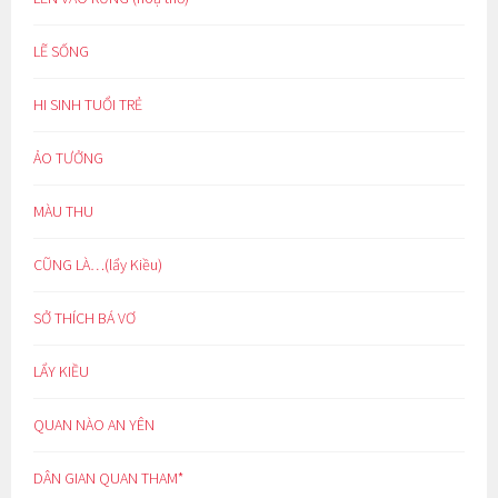
LẼ SỐNG
HI SINH TUỔI TRẺ
ẢO TƯỞNG
MÀU THU
CŨNG LÀ…(lẩy Kiều)
SỞ THÍCH BÁ VƠ
LẨY KIỀU
QUAN NÀO AN YÊN
DÂN GIAN QUAN THAM*