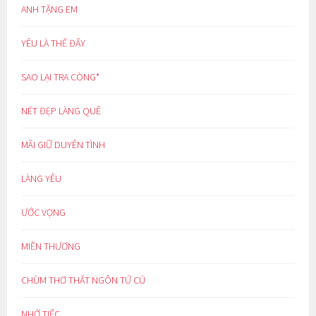
ANH TẶNG EM
YÊU LÀ THẾ ĐẤY
SAO LẠI TRA CÒNG*
NÉT ĐẸP LÀNG QUÊ
MÃI GIỮ DUYÊN TÌNH
LÀNG YÊU
ƯỚC VỌNG
MIỀN THƯƠNG
CHÙM THƠ THẤT NGÔN TỨ CÚ
NHỚ TIẾC