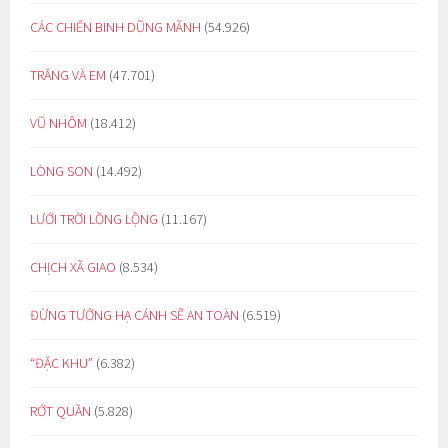
CÁC CHIẾN BINH DŨNG MÃNH
(54.926)
TRĂNG VÀ EM
(47.701)
VŨ NHÔM
(18.412)
LÒNG SON
(14.492)
LƯỚI TRỜI LỒNG LỘNG
(11.167)
CHỊCH XÃ GIAO
(8.534)
ĐỪNG TƯỞNG HẠ CÁNH SẼ AN TOÀN
(6.519)
“ĐẶC KHU”
(6.382)
RỚT QUẦN
(5.828)