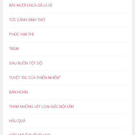
BẢY MƯƠI CHƯA ĐÃ LÀ GÌ
TỨC CẢNH SINH THƠ
PHÚC VẠN THÌ
TRÙM
ĐAU BUỒN TỘT ĐỘ
TUYỆT TÁC CỦA THIÊN NHIÊN*
BÀN HOÀN
THAM NHŨNG VẶT LOẠI GIẶC NỘI XÂM
HẬU QUẢ