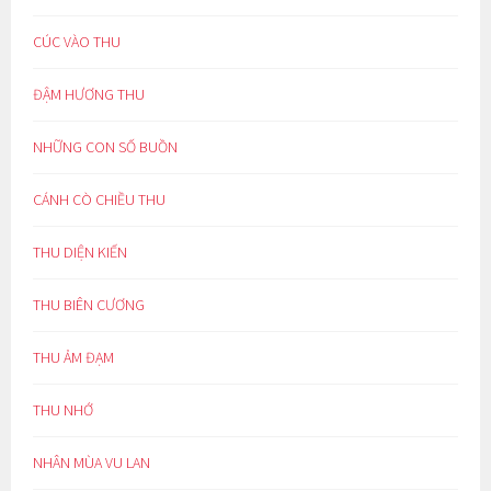
CÚC VÀO THU
ĐẬM HƯƠNG THU
NHỮNG CON SỐ BUỒN
CÁNH CÒ CHIỀU THU
THU DIỆN KIẾN
THU BIÊN CƯƠNG
THU ẢM ĐẠM
THU NHỚ
NHÂN MÙA VU LAN