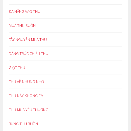
ĐÀ NẴNG VÀO THU
MƯA THU BUỒN
TÂY NGUYÊN MÙA THU
DÁNG TRÚC CHIỀU THU
GIỌT THU
THU VỀ NHUNG NHỚ
THU NÀY KHÔNG EM
THU MÙA YÊU THƯƠNG
RỪNG THU BUỒN