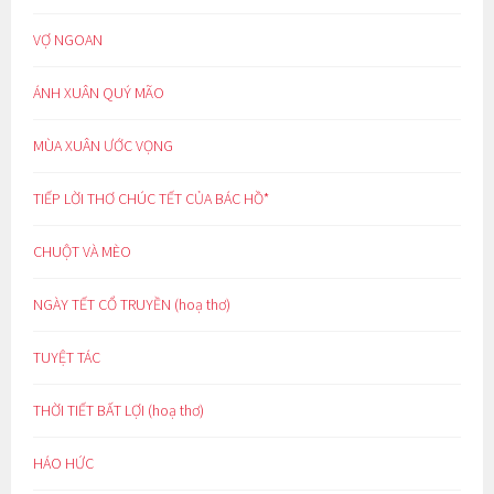
VỢ NGOAN
ÁNH XUÂN QUÝ MÃO
MÙA XUÂN ƯỚC VỌNG
TIẾP LỜI THƠ CHÚC TẾT CỦA BÁC HỒ*
CHUỘT VÀ MÈO
NGÀY TẾT CỔ TRUYỀN (hoạ thơ)
TUYỆT TÁC
THỜI TIẾT BẤT LỢI (hoạ thơ)
HÁO HỨC