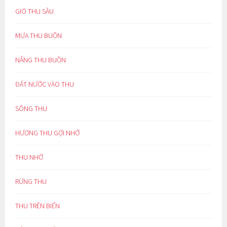
GIÓ THU SẦU
MƯA THU BUỒN
NẮNG THU BUỒN
ĐẤT NƯỚC VÀO THU
SÔNG THU
HƯƠNG THU GỢI NHỚ
THU NHỚ
RỪNG THU
THU TRÊN BIỂN