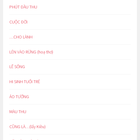
PHÚT ĐẦU THU
CUỘC ĐỜI
…CHO LÀNH
LẺN VÀO RỪNG (hoạ thơ)
LẼ SỐNG
HI SINH TUỔI TRẺ
ẢO TƯỞNG
MÀU THU
CŨNG LÀ…(lẩy Kiều)