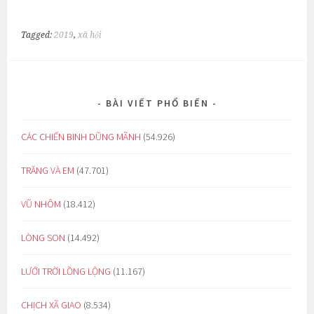
Tagged:
2019
,
xã hội
BÀI VIẾT PHỔ BIẾN
CÁC CHIẾN BINH DŨNG MÃNH
(54.926)
TRĂNG VÀ EM
(47.701)
VŨ NHÔM
(18.412)
LÒNG SON
(14.492)
LƯỚI TRỜI LỒNG LỘNG
(11.167)
CHỊCH XÃ GIAO
(8.534)