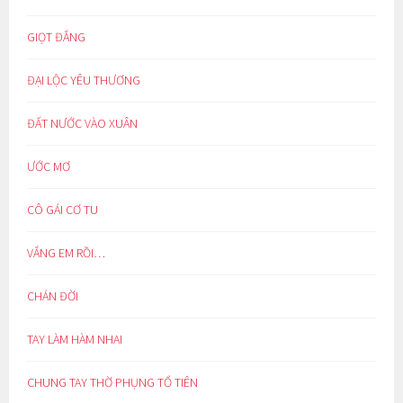
GIỌT ĐẮNG
ĐẠI LỘC YÊU THƯƠNG
ĐẤT NƯỚC VÀO XUÂN
ƯỚC MƠ
CÔ GÁI CƠ TU
VẮNG EM RỒI…
CHÁN ĐỜI
TAY LÀM HÀM NHAI
CHUNG TAY THỜ PHỤNG TỔ TIÊN