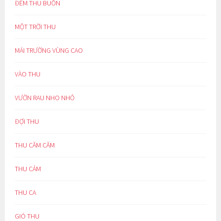
ĐÊM THU BUỒN
MỘT TRỜI THU
MÁI TRƯỜNG VÙNG CAO
VÀO THU
VƯỜN RAU NHO NHỎ
ĐỢI THU
THU CĂM CĂM
THU CẢM
THU CA
GIÓ THU