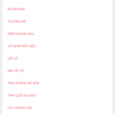
MUỘN MẰN
THƯƠNG MẸ
MIỀN HOANG MẠC
VÔ NHÂN BẤT HIẾU
LẬP LỜ
MÃI VẬT VỜ
TÌNH KHÔNG BỜ BẾN
TÌNH QUÊ (hoạ thơ)
LẦU HOÀNG HẠC