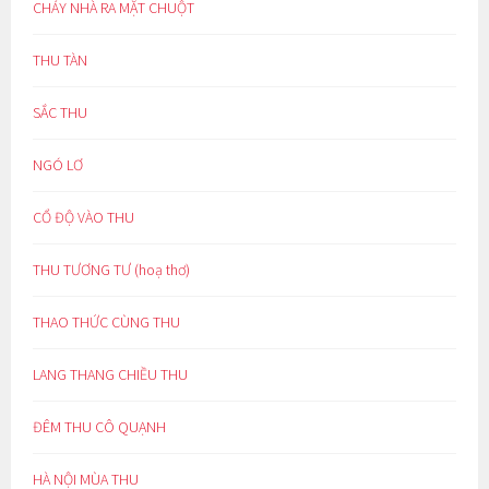
CHÁY NHÀ RA MẶT CHUỘT
THU TÀN
SẮC THU
NGÓ LƠ
CỔ ĐỘ VÀO THU
THU TƯƠNG TƯ (hoạ thơ)
THAO THỨC CÙNG THU
LANG THANG CHIỀU THU
ĐÊM THU CÔ QUẠNH
HÀ NỘI MÙA THU