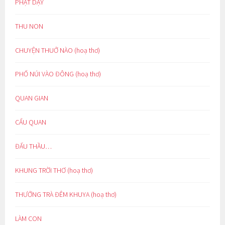
PHẬT DẠY
THU NON
CHUYỆN THUỞ NÀO (hoạ thơ)
PHỐ NÚI VÀO ĐÔNG (hoạ thơ)
QUAN GIAN
CẨU QUAN
ĐẤU THẦU…
KHUNG TRỜI THƠ (hoạ thơ)
THƯỞNG TRÀ ĐÊM KHUYA (hoạ thơ)
LÀM CON