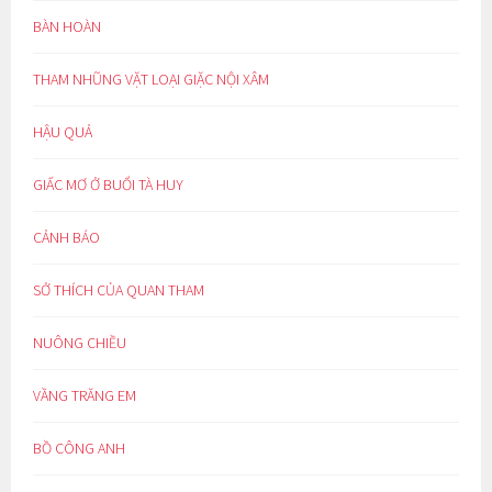
BÀN HOÀN
THAM NHŨNG VẶT LOẠI GIẶC NỘI XÂM
HẬU QUẢ
GIẤC MƠ Ở BUỔI TÀ HUY
CẢNH BÁO
SỞ THÍCH CỦA QUAN THAM
NUÔNG CHIỀU
VẦNG TRĂNG EM
BỒ CÔNG ANH