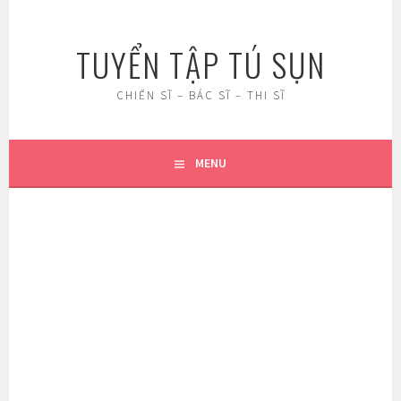
Skip
to
TUYỂN TẬP TÚ SỤN
content
CHIẾN SĨ – BÁC SĨ – THI SĨ
MENU