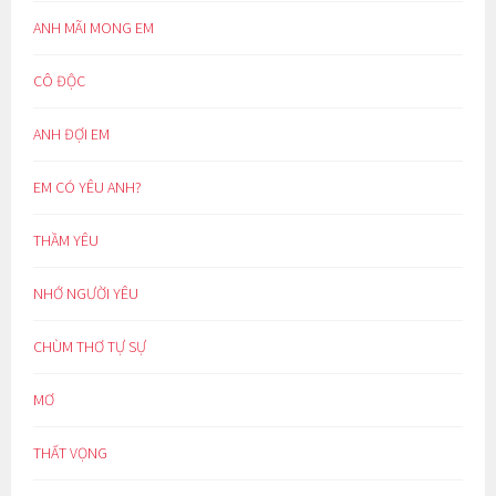
ANH MÃI MONG EM
CÔ ĐỘC
ANH ĐỢI EM
EM CÓ YÊU ANH?
THẦM YÊU
NHỚ NGƯỜI YÊU
CHÙM THƠ TỰ SỰ
MƠ
THẤT VỌNG