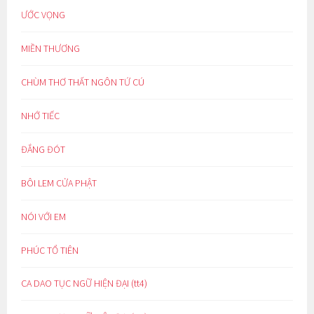
ƯỚC VỌNG
MIỀN THƯƠNG
CHÙM THƠ THẤT NGÔN TỨ CÚ
NHỚ TIẾC
ĐẮNG ĐÓT
BÔI LEM CỬA PHẬT
NÓI VỚI EM
PHÚC TỔ TIÊN
CA DAO TỤC NGỮ HIỆN ĐẠI (tt4)