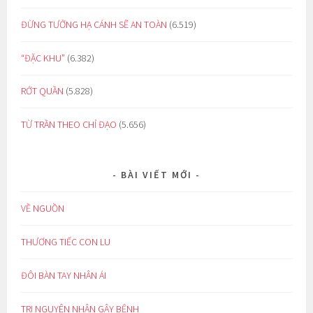
ĐỪNG TƯỞNG HẠ CÁNH SẼ AN TOÀN
(6.519)
“ĐẶC KHU”
(6.382)
RỚT QUẦN
(5.828)
TỪ TRẦN THEO CHỈ ĐẠO
(5.656)
BÀI VIẾT MỚI
VỀ NGUỒN
THƯƠNG TIẾC CON LU
ĐÔI BÀN TAY NHÂN ÁI
TRỊ NGUYÊN NHÂN GÂY BỆNH