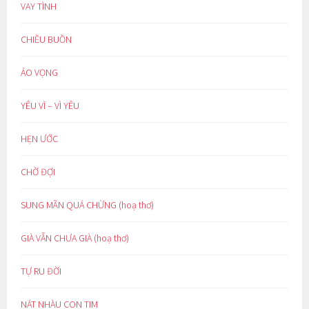
VAY TÌNH
CHIỀU BUỒN
ẢO VỌNG
YÊU VÌ – VÌ YÊU
HẸN ƯỚC
CHỜ ĐỢI
SUNG MÃN QUÁ CHỪNG (hoạ thơ)
GIÀ VẪN CHƯA GIÀ (hoạ thơ)
TỰ RU ĐỜI
NÁT NHÀU CON TIM