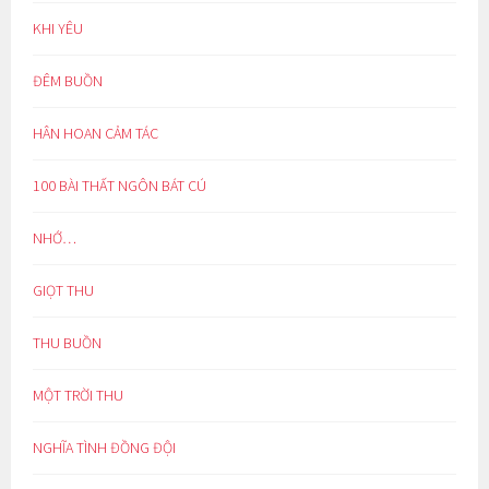
KHI YÊU
ĐÊM BUỒN
HÂN HOAN CẢM TÁC
100 BÀI THẤT NGÔN BÁT CÚ
NHỚ…
GIỌT THU
THU BUỒN
MỘT TRỜI THU
NGHĨA TÌNH ĐỒNG ĐỘI