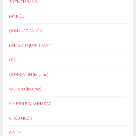
SỞ THÍCH BÁ VƠ
LẨY KIỀU
QUAN NÀO AN YÊN
DÂN GIAN QUAN THAM*
ƯỚC…
QUANG VINH (hoạ thơ)
VÀO THU (hoạ thơ)
CHUYẾN BAY NHÂN ĐẠO
CHIỀU MUỘN
GỞI EM