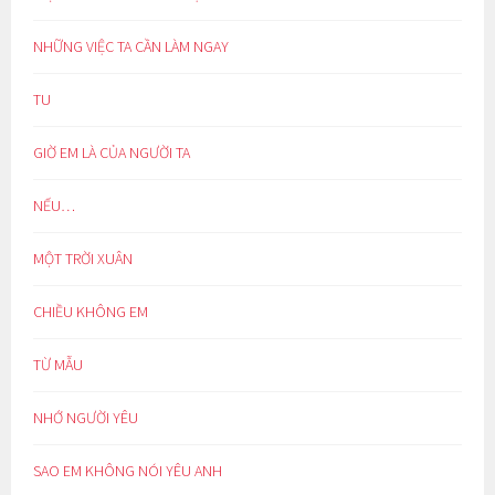
NHỮNG VIỆC TA CẦN LÀM NGAY
TU
GIỜ EM LÀ CỦA NGƯỜI TA
NẾU…
MỘT TRỜI XUÂN
CHIỀU KHÔNG EM
TỪ MẪU
NHỚ NGƯỜI YÊU
SAO EM KHÔNG NÓI YÊU ANH