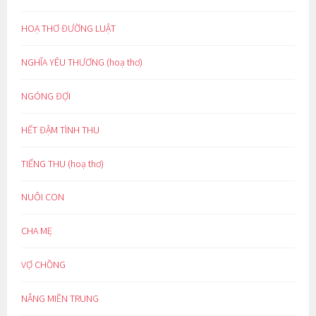
HOẠ THƠ ĐƯỜNG LUẬT
NGHĨA YÊU THƯƠNG (hoạ thơ)
NGÓNG ĐỢI
HẾT ĐẬM TÌNH THU
TIẾNG THU (hoạ thơ)
NUÔI CON
CHA MẸ
VỢ CHỒNG
NẮNG MIỀN TRUNG