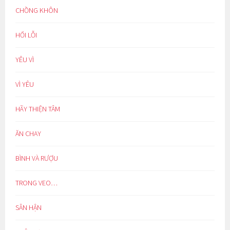
CHỒNG KHÔN
HỐI LỖI
YÊU VÌ
VÌ YÊU
HÃY THIỆN TÂM
ĂN CHAY
BÌNH VÀ RƯỢU
TRONG VEO…
SÂN HẬN