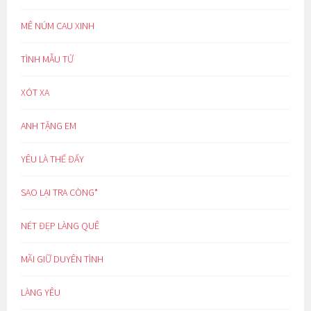
MÊ NÚM CAU XINH
TÌNH MẪU TỬ
XÓT XA
ANH TẶNG EM
YÊU LÀ THẾ ĐẤY
SAO LẠI TRA CÒNG*
NÉT ĐẸP LÀNG QUÊ
MÃI GIỮ DUYÊN TÌNH
LÀNG YÊU