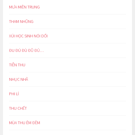
MƯA MIỀN TRUNG
THAM NHŨNG
XÚI HỌC SINH NÓI DỐI
ĐU ĐÚ ĐÙ ĐŨ ĐỦ…
TIỄN THU
NHỤC NHÃ
PHI LÍ
THU CHẾT
MÙA THU ÊM ĐỀM