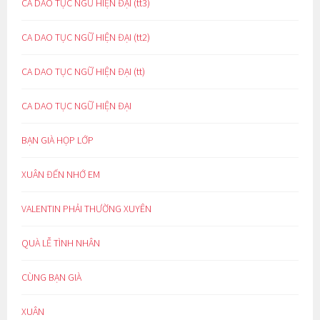
CA DAO TỤC NGỮ HIỆN ĐẠI (tt3)
CA DAO TỤC NGỮ HIỆN ĐẠI (tt2)
CA DAO TỤC NGỮ HIỆN ĐẠI (tt)
CA DAO TỤC NGỮ HIỆN ĐẠI
BẠN GIÀ HỌP LỚP
XUÂN ĐẾN NHỚ EM
VALENTIN PHẢI THƯỜNG XUYÊN
QUÀ LỄ TÌNH NHÂN
CÙNG BẠN GIÀ
XUÂN