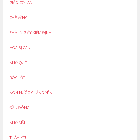
GIẢO CỔ LAM
CHÈ VẰNG
PHẢI IN GIẤY KIỂM ĐỊNH
HOÁ BỊ CAN
NHỚ QUÊ
BÓC LỘT
NON NƯỚC CHẲNG YÊN
ĐẦU ĐÔNG
NHỚ MÃI
THẦM YÊU