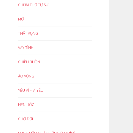
CHÙM THƠ TỰ SỰ
MƠ
THẤT VỌNG
VAY TÌNH
CHIỀU BUỒN
ẢO VỌNG
YÊU VÌ – VÌ YÊU
HẸN ƯỚC
CHỜ ĐỢI
SUNG MÃN QUÁ CHỪNG (hoạ thơ)