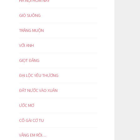
HÀ NỘI HÔM NAY
GIÓ SUÔNG
TRĂNG MUỘN
VỚI ANH
GIỌT ĐẮNG
ĐẠI LỘC YÊU THƯƠNG
ĐẤT NƯỚC VÀO XUÂN
ƯỚC MƠ
CÔ GÁI CƠ TU
VẮNG EM RỒI…