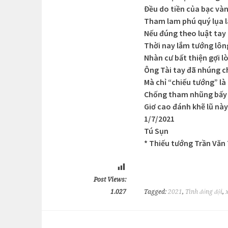
Đều do tiền của bạc và
Tham lam phú quý lụa l
Nếu đúng theo luật tay
Thời nay lắm tướng lô
Nhàn cư bất thiện gợi 
Ông Tài tay đã nhúng 
Mà chỉ “chiếu tướng” là
Chống tham nhũng bấy 
Giơ cao đánh khẽ lũ này
1/7/2021
Tú Sụn
* Thiếu tướng Trần Văn 
Post Views:
1.027
Tagged:
2021
,
Tình đồng đội
,