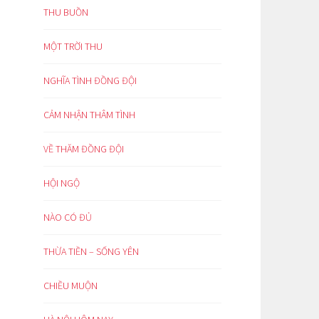
THU BUỒN
MỘT TRỜI THU
NGHĨA TÌNH ĐỒNG ĐỘI
CẢM NHẬN THÂM TÌNH
VỀ THĂM ĐỒNG ĐỘI
HỘI NGỘ
NÀO CÓ ĐỦ
THỪA TIỀN – SỐNG YÊN
CHIỀU MUỘN