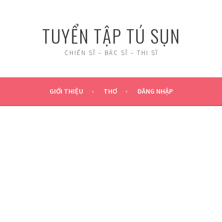
TUYỂN TẬP TÚ SỤN
CHIẾN SĨ – BÁC SĨ – THI SĨ
GIỚI THIỆU
THƠ
ĐĂNG NHẬP