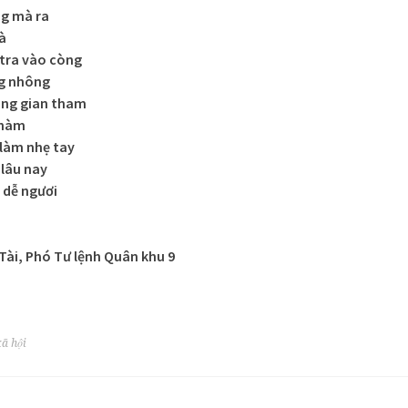
ng mà ra
à
 tra vào còng
ng nhông
lòng gian tham
chàm
 làm nhẹ tay
lâu nay
 dễ ngươi
Tài, Phó Tư lệnh Quân khu 9
xã hội