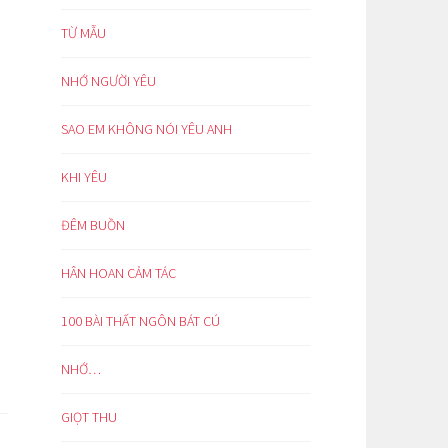
TỪ MẪU
NHỚ NGƯỜI YÊU
SAO EM KHÔNG NÓI YÊU ANH
KHI YÊU
ĐÊM BUỒN
HÂN HOAN CẢM TÁC
100 BÀI THẤT NGÔN BÁT CÚ
NHỚ…
GIỌT THU