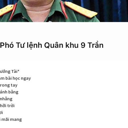
tướng Tài*
àm bài học ngay
trong tay
sánh bằng
 nhằng
hỡi trời
ơi
ời mãi mang