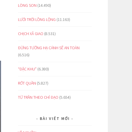
LÒNG SON
(14.490)
LƯỚI TRỜI LỒNG LỘNG
(11.163)
CHỊCH XÃ GIAO
(8.531)
ĐỪNG TƯỞNG HẠ CÁNH SẼ AN TOÀN
(6.516)
“ĐẶC KHU”
(6.380)
RỚT QUẦN
(5.827)
TỪ TRẦN THEO CHỈ ĐẠO
(5.654)
BÀI VIẾT MỚI