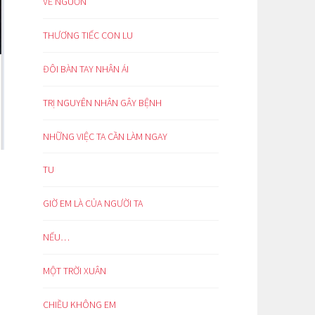
VỀ NGUỒN
THƯƠNG TIẾC CON LU
ĐÔI BÀN TAY NHÂN ÁI
TRỊ NGUYÊN NHÂN GÂY BỆNH
NHỮNG VIỆC TA CẦN LÀM NGAY
TU
GIỜ EM LÀ CỦA NGƯỜI TA
NẾU…
MỘT TRỜI XUÂN
CHIỀU KHÔNG EM