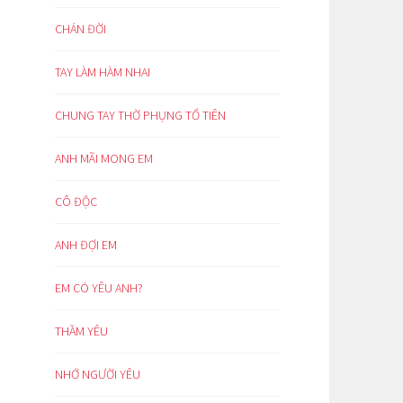
CHÁN ĐỜI
TAY LÀM HÀM NHAI
CHUNG TAY THỜ PHỤNG TỔ TIÊN
ANH MÃI MONG EM
CÔ ĐỘC
ANH ĐỢI EM
EM CÓ YÊU ANH?
THẦM YÊU
NHỚ NGƯỜI YÊU