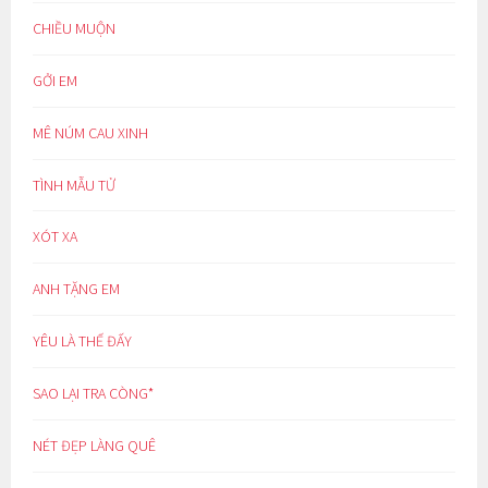
CHIỀU MUỘN
GỞI EM
MÊ NÚM CAU XINH
TÌNH MẪU TỬ
XÓT XA
ANH TẶNG EM
YÊU LÀ THẾ ĐẤY
SAO LẠI TRA CÒNG*
NÉT ĐẸP LÀNG QUÊ