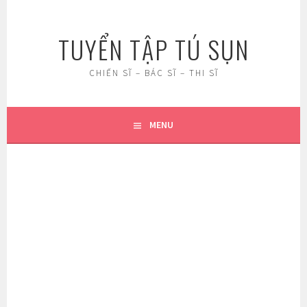
Skip
to
TUYỂN TẬP TÚ SỤN
content
CHIẾN SĨ – BÁC SĨ – THI SĨ
MENU