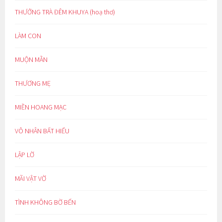
THƯỞNG TRÀ ĐÊM KHUYA (hoạ thơ)
LÀM CON
MUỘN MẰN
THƯƠNG MẸ
MIỀN HOANG MẠC
VÔ NHÂN BẤT HIẾU
LẬP LỜ
MÃI VẬT VỜ
TÌNH KHÔNG BỜ BẾN