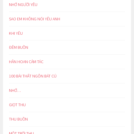
NHỚ NGƯỜI YÊU
SAO EM KHÔNG NÓI YÊU ANH
KHI YÊU
ĐÊM BUỒN
HÂN HOAN CẢM TÁC
100 BÀI THẤT NGÔN BÁT CÚ
NHỚ…
GIỌT THU
THU BUỒN
MỘT TRỜI THU