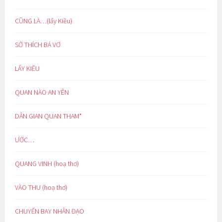
CŨNG LÀ…(lẩy Kiều)
SỞ THÍCH BÁ VƠ
LẨY KIỀU
QUAN NÀO AN YÊN
DÂN GIAN QUAN THAM*
ƯỚC…
QUANG VINH (hoạ thơ)
VÀO THU (hoạ thơ)
CHUYẾN BAY NHÂN ĐẠO