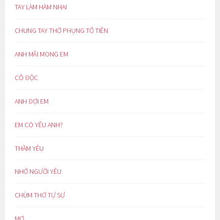
TAY LÀM HÀM NHAI
CHUNG TAY THỜ PHỤNG TỔ TIÊN
ANH MÃI MONG EM
CÔ ĐỘC
ANH ĐỢI EM
EM CÓ YÊU ANH?
THẦM YÊU
NHỚ NGƯỜI YÊU
CHÙM THƠ TỰ SỰ
MƠ