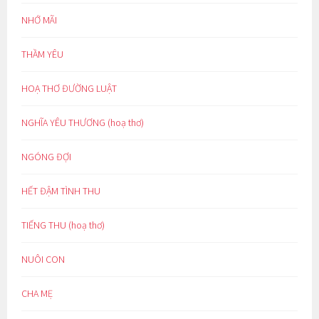
NHỚ MÃI
THẦM YÊU
HOẠ THƠ ĐƯỜNG LUẬT
NGHĨA YÊU THƯƠNG (hoạ thơ)
NGÓNG ĐỢI
HẾT ĐẬM TÌNH THU
TIẾNG THU (hoạ thơ)
NUÔI CON
CHA MẸ