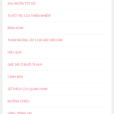
ĐAU BUỒN TỘT ĐỘ
TUYỆT TÁC CỦA THIÊN NHIÊN*
BÀN HOÀN
THAM NHŨNG VẶT LOẠI GIẶC NỘI XÂM
HẬU QUẢ
GIẤC MƠ Ở BUỔI TÀ HUY
CẢNH BÁO
SỞ THÍCH CỦA QUAN THAM
NUÔNG CHIỀU
VẦNG TRĂNG EM