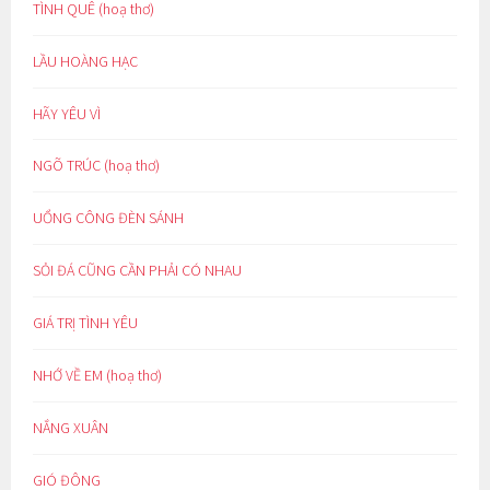
TÌNH QUÊ (hoạ thơ)
LẦU HOÀNG HẠC
HÃY YÊU VÌ
NGÕ TRÚC (hoạ thơ)
UỔNG CÔNG ĐÈN SÁNH
SỎI ĐÁ CŨNG CẦN PHẢI CÓ NHAU
GIÁ TRỊ TÌNH YÊU
NHỚ VỀ EM (hoạ thơ)
NẮNG XUÂN
GIÓ ĐÔNG