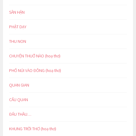
SÂN HẬN
PHẬT DẠY
THU NON
CHUYỆN THUỞ NÀO (hoạ thơ)
PHỐ NÚI VÀO ĐÔNG (hoạ thơ)
QUAN GIAN
CẨU QUAN
ĐẤU THẦU…
KHUNG TRỜI THƠ (hoạ thơ)