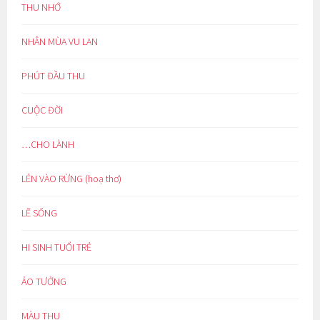
THU NHỚ
NHÂN MÙA VU LAN
PHÚT ĐẦU THU
CUỘC ĐỜI
…CHO LÀNH
LẺN VÀO RỪNG (hoạ thơ)
LẼ SỐNG
HI SINH TUỔI TRẺ
ẢO TƯỞNG
MÀU THU