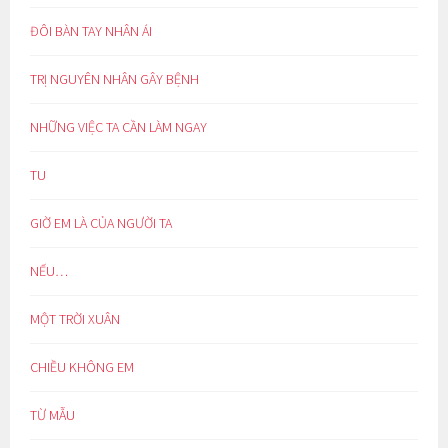
ĐÔI BÀN TAY NHÂN ÁI
TRỊ NGUYÊN NHÂN GÂY BỆNH
NHỮNG VIỆC TA CẦN LÀM NGAY
TU
GIỜ EM LÀ CỦA NGƯỜI TA
NẾU…
MỘT TRỜI XUÂN
CHIỀU KHÔNG EM
TỪ MẪU