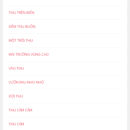
THU TRÊN BIỂN
ĐÊM THU BUỒN
MỘT TRỜI THU
MÁI TRƯỜNG VÙNG CAO
VÀO THU
VƯỜN RAU NHO NHỎ
ĐỢI THU
THU CĂM CĂM
THU CẢM