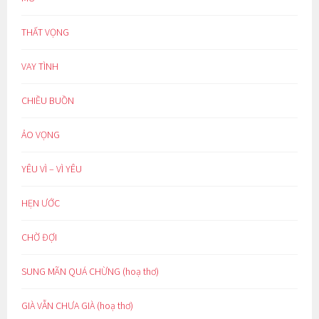
THẤT VỌNG
VAY TÌNH
CHIỀU BUỒN
ẢO VỌNG
YÊU VÌ – VÌ YÊU
HẸN ƯỚC
CHỜ ĐỢI
SUNG MÃN QUÁ CHỪNG (hoạ thơ)
GIÀ VẪN CHƯA GIÀ (hoạ thơ)