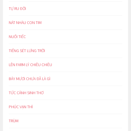
TỰ RU ĐỜI
NÁT NHÀU CON TIM
NUỐI TIẾC
TIẾNG SÉT LƯNG TRỜI
LÊN FARM LÝ CHIỀU CHIỀU
BẢY MƯƠI CHƯA ĐÃ LÀ GÌ
TỨC CẢNH SINH THƠ
PHÚC VẠN THÌ
TRÙM