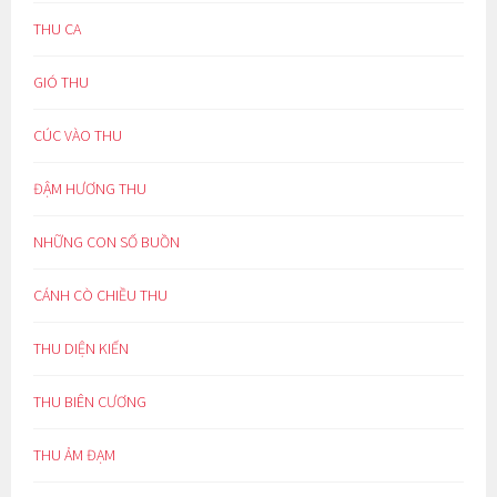
THU CA
GIÓ THU
CÚC VÀO THU
ĐẬM HƯƠNG THU
NHỮNG CON SỐ BUỒN
CÁNH CÒ CHIỀU THU
THU DIỆN KIẾN
THU BIÊN CƯƠNG
THU ẢM ĐẠM