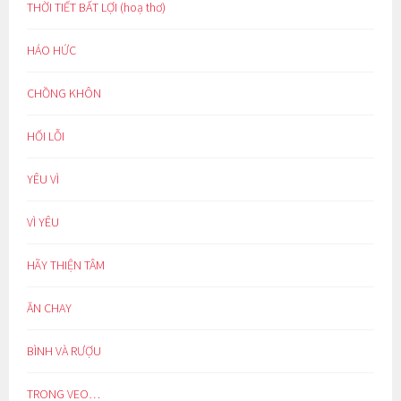
THỜI TIẾT BẤT LỢI (hoạ thơ)
HÁO HỨC
CHỒNG KHÔN
HỐI LỖI
YÊU VÌ
VÌ YÊU
HÃY THIỆN TÂM
ĂN CHAY
BÌNH VÀ RƯỢU
TRONG VEO…