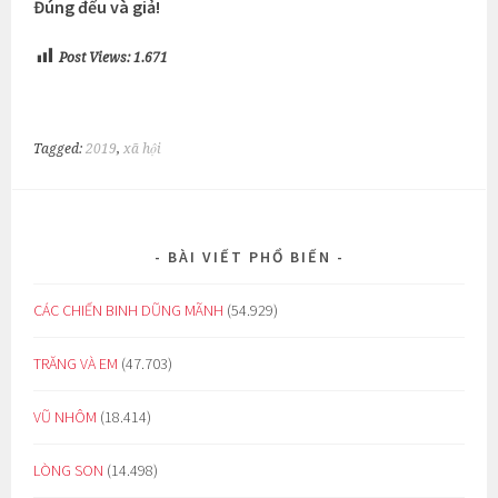
Đúng đểu và giả!
Post Views:
1.671
Tagged:
2019
,
xã hội
BÀI VIẾT PHỔ BIẾN
CÁC CHIẾN BINH DŨNG MÃNH
(54.929)
TRĂNG VÀ EM
(47.703)
VŨ NHÔM
(18.414)
LÒNG SON
(14.498)