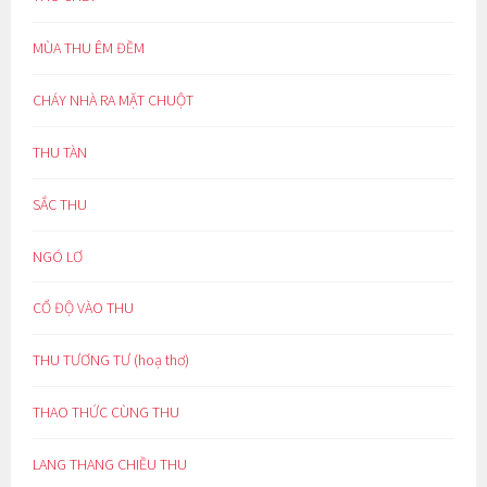
MÙA THU ÊM ĐỀM
CHÁY NHÀ RA MẶT CHUỘT
THU TÀN
SẮC THU
NGÓ LƠ
CỔ ĐỘ VÀO THU
THU TƯƠNG TƯ (hoạ thơ)
THAO THỨC CÙNG THU
LANG THANG CHIỀU THU