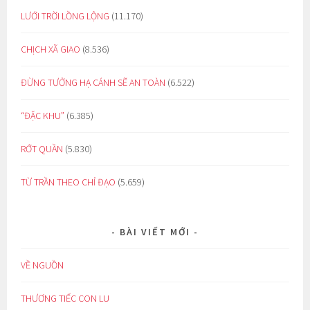
LƯỚI TRỜI LỒNG LỘNG
(11.170)
CHỊCH XÃ GIAO
(8.536)
ĐỪNG TƯỞNG HẠ CÁNH SẼ AN TOÀN
(6.522)
“ĐẶC KHU”
(6.385)
RỚT QUẦN
(5.830)
TỪ TRẦN THEO CHỈ ĐẠO
(5.659)
BÀI VIẾT MỚI
VỀ NGUỒN
THƯƠNG TIẾC CON LU