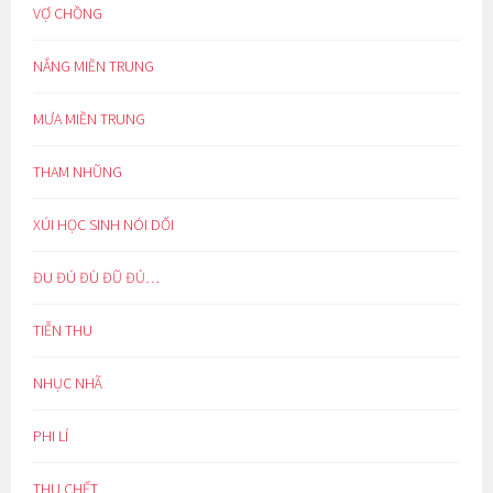
VỢ CHỒNG
NẮNG MIỀN TRUNG
MƯA MIỀN TRUNG
THAM NHŨNG
XÚI HỌC SINH NÓI DỐI
ĐU ĐÚ ĐÙ ĐŨ ĐỦ…
TIỄN THU
NHỤC NHÃ
PHI LÍ
THU CHẾT