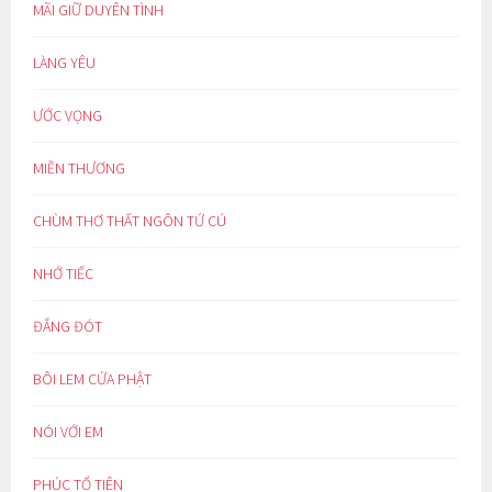
MÃI GIỮ DUYÊN TÌNH
LÀNG YÊU
ƯỚC VỌNG
MIỀN THƯƠNG
CHÙM THƠ THẤT NGÔN TỨ CÚ
NHỚ TIẾC
ĐẮNG ĐÓT
BÔI LEM CỬA PHẬT
NÓI VỚI EM
PHÚC TỔ TIÊN