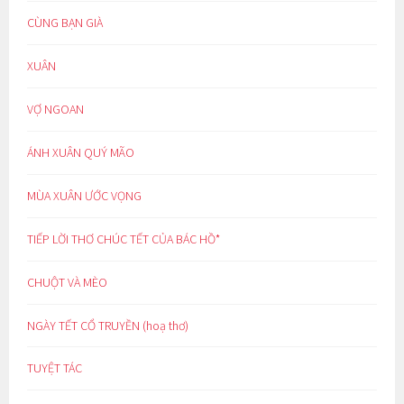
CÙNG BẠN GIÀ
XUÂN
VỢ NGOAN
ÁNH XUÂN QUÝ MÃO
MÙA XUÂN ƯỚC VỌNG
TIẾP LỜI THƠ CHÚC TẾT CỦA BÁC HỒ*
CHUỘT VÀ MÈO
NGÀY TẾT CỔ TRUYỀN (hoạ thơ)
TUYỆT TÁC