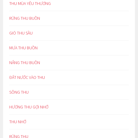
THU MÙA YÊU THƯƠNG
RỪNG THU BUỒN
GIÓ THU SẦU
MƯA THU BUỒN
NẮNG THU BUỒN
ĐẤT NƯỚC VÀO THU
SÔNG THU
HƯƠNG THU GỢI NHỚ
THU NHỚ
RỪNG THU