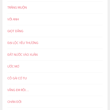
TRĂNG MUỘN
VỚI ANH
GIỌT ĐẮNG
ĐẠI LỘC YÊU THƯƠNG
ĐẤT NƯỚC VÀO XUÂN
ƯỚC MƠ
CÔ GÁI CƠ TU
VẮNG EM RỒI…
CHÁN ĐỜI