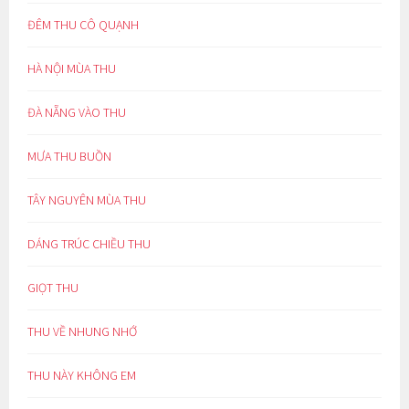
ĐÊM THU CÔ QUẠNH
HÀ NỘI MÙA THU
ĐÀ NẴNG VÀO THU
MƯA THU BUỒN
TÂY NGUYÊN MÙA THU
DÁNG TRÚC CHIỀU THU
GIỌT THU
THU VỀ NHUNG NHỚ
THU NÀY KHÔNG EM