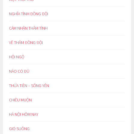
NGHĨA TÌNH ĐỒNG ĐỘI
CẢM NHẬN THÂM TÌNH
VỀ THĂM ĐỒNG ĐỘI
HỘI NGỘ
NÀO CÓ ĐỦ
THỪA TIỀN – SỐNG YÊN
CHIỀU MUỘN
HÀ NỘI HÔM NAY
GIÓ SUÔNG